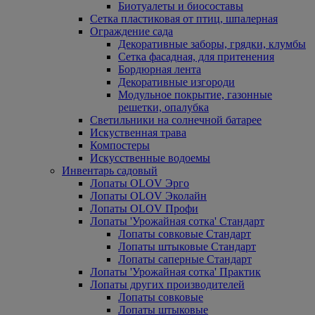
Биотуалеты и биосоставы
Сетка пластиковая от птиц, шпалерная
Ограждение сада
Декоративные заборы, грядки, клумбы
Сетка фасадная, для притенения
Бордюрная лента
Декоративные изгороди
Модульное покрытие, газонные
решетки, опалубка
Светильники на солнечной батарее
Искуственная трава
Компостеры
Искусственные водоемы
Инвентарь садовый
Лопаты OLOV Эрго
Лопаты OLOV Эколайн
Лопаты OLOV Профи
Лопаты 'Урожайная сотка' Стандарт
Лопаты совковые Стандарт
Лопаты штыковые Стандарт
Лопаты саперные Стандарт
Лопаты 'Урожайная сотка' Практик
Лопаты других производителей
Лопаты совковые
Лопаты штыковые