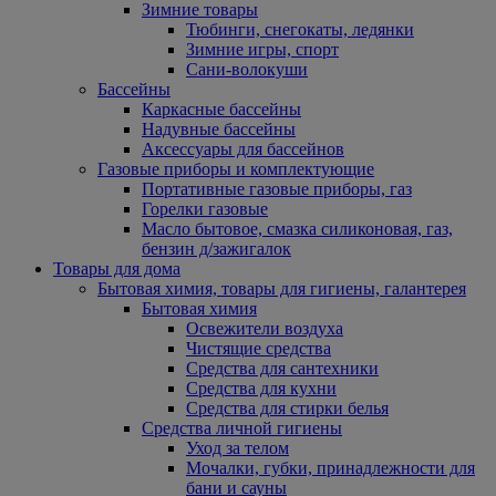
Зимние товары
Тюбинги, снегокаты, ледянки
Зимние игры, спорт
Сани-волокуши
Бассейны
Каркасные бассейны
Надувные бассейны
Аксессуары для бассейнов
Газовые приборы и комплектующие
Портативные газовые приборы, газ
Горелки газовые
Масло бытовое, смазка силиконовая, газ,
бензин д/зажигалок
Товары для дома
Бытовая химия, товары для гигиены, галантерея
Бытовая химия
Освежители воздуха
Чистящие средства
Средства для сантехники
Средства для кухни
Средства для стирки белья
Средства личной гигиены
Уход за телом
Мочалки, губки, принадлежности для
бани и сауны