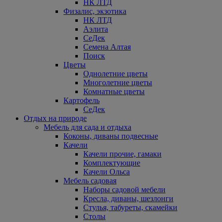
НК ЛТД
Физалис, экзотика
НК ЛТД
Аэлита
СеДек
Семена Алтая
Поиск
Цветы
Однолетние цветы
Многолетние цветы
Комнатные цветы
Картофель
СеДек
Отдых на природе
Мебель для сада и отдыха
Коконы, диваны подвесные
Качели
Качели прочие, гамаки
Комплектующие
Качели Ольса
Мебель садовая
Наборы садовой мебели
Кресла, диваны, шезлонги
Стулья, табуреты, скамейки
Столы