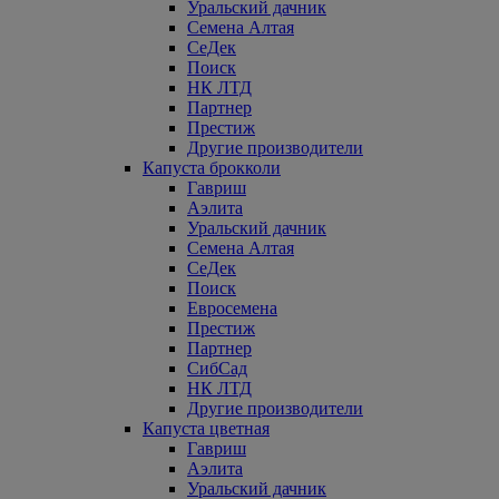
Уральский дачник
Семена Алтая
СеДек
Поиск
НК ЛТД
Партнер
Престиж
Другие производители
Капуста брокколи
Гавриш
Аэлита
Уральский дачник
Семена Алтая
СеДек
Поиск
Евросемена
Престиж
Партнер
СибСад
НК ЛТД
Другие производители
Капуста цветная
Гавриш
Аэлита
Уральский дачник