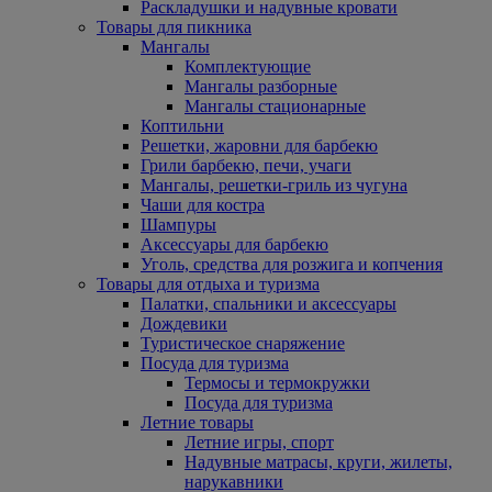
Раскладушки и надувные кровати
Товары для пикника
Мангалы
Комплектующие
Мангалы разборные
Мангалы стационарные
Коптильни
Решетки, жаровни для барбекю
Грили барбекю, печи, учаги
Мангалы, решетки-гриль из чугуна
Чаши для костра
Шампуры
Аксессуары для барбекю
Уголь, средства для розжига и копчения
Товары для отдыха и туризма
Палатки, спальники и аксессуары
Дождевики
Туристическое снаряжение
Посуда для туризма
Термосы и термокружки
Посуда для туризма
Летние товары
Летние игры, спорт
Надувные матрасы, круги, жилеты,
нарукавники