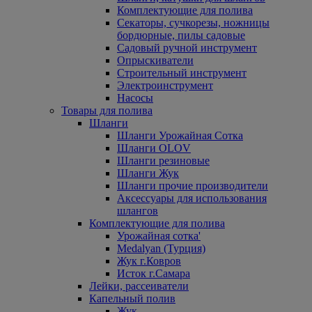
Комплектующие для полива
Секаторы, сучкорезы, ножницы
бордюрные, пилы садовые
Садовый ручной инструмент
Опрыскиватели
Строительный инструмент
Электроинструмент
Насосы
Товары для полива
Шланги
Шланги Урожайная Сотка
Шланги OLOV
Шланги резиновые
Шланги Жук
Шланги прочие производители
Аксессуары для использования
шлангов
Комплектующие для полива
Урожайная сотка'
Medalyan (Турция)
Жук г.Ковров
Исток г.Самара
Лейки, рассеиватели
Капельный полив
Жук