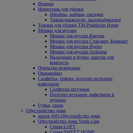
Веники
Инвентарь для уборки
Швабры, наборы, насадки
Тряпкодержатели, пылевыбивалки
Товары для уборки ТМ Praktische Home
Мешки для мусора
Мешки для мусора Крепак
Мешки для мусора Стандарт, Компакт
Мешки для мусора Идеал
Мешки для мусора Avikomp
Вкладыши в бочки, пакеты для
компоста
Перчатки резиновые
Окномойки
Салфетка, тряпка, полотно нетканое,
вафельное
Салфетки штучные
Полотно нетканое, вафельное в
рулонах
Губки, ерши
Обустройство дома
архив 4/05 Обустройство дома
Обустройство дома Verda Line
Серия LOFT
Серия SWEET HOME