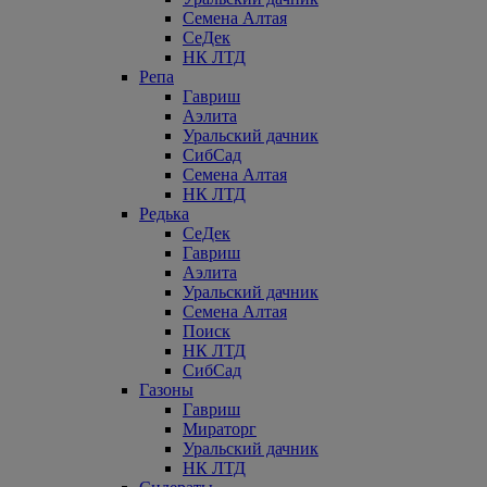
Семена Алтая
СеДек
НК ЛТД
Репа
Гавриш
Аэлита
Уральский дачник
СибСад
Семена Алтая
НК ЛТД
Редька
СеДек
Гавриш
Аэлита
Уральский дачник
Семена Алтая
Поиск
НК ЛТД
СибСад
Газоны
Гавриш
Мираторг
Уральский дачник
НК ЛТД