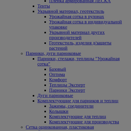
Пленка армированная ЛЕСКА
Тенты
Укрывной материал, геотекстиль
Урожайная сотка в рулонах
Урожайная сотка в индивидуальной
упаковке
Укрывной материал других
производителей
Геотекстиль, изделия д/защиты
растений
Парники, дуги парниковые
Парники, стелажи, теплицы "Урожайная
сотка"
Базовый
Оптима
Комфорт
Теплицы Эксперт
Парники Эксперт
Дуги парниковые
Комплектующие для парников и теплиц
Зажимы, соединители
Колышки
Комплектующие для теплиц
Комплектующие для производства
Сетка оцинкованная, пластиковая