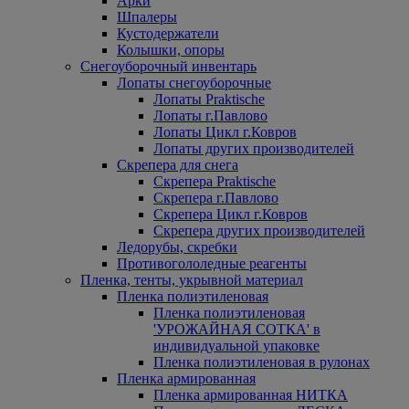
Арки
Шпалеры
Кустодержатели
Колышки, опоры
Снегоуборочный инвентарь
Лопаты снегоуборочные
Лопаты Praktische
Лопаты г.Павлово
Лопаты Цикл г.Ковров
Лопаты других производителей
Скрепера для снега
Скрепера Praktische
Скрепера г.Павлово
Скрепера Цикл г.Ковров
Скрепера других производителей
Ледорубы, скребки
Противогололедные реагенты
Пленка, тенты, укрывной материал
Пленка полиэтиленовая
Пленка полиэтиленовая
'УРОЖАЙНАЯ СОТКА' в
индивидуальной упаковке
Пленка полиэтиленовая в рулонах
Пленка армированная
Пленка армированная НИТКА