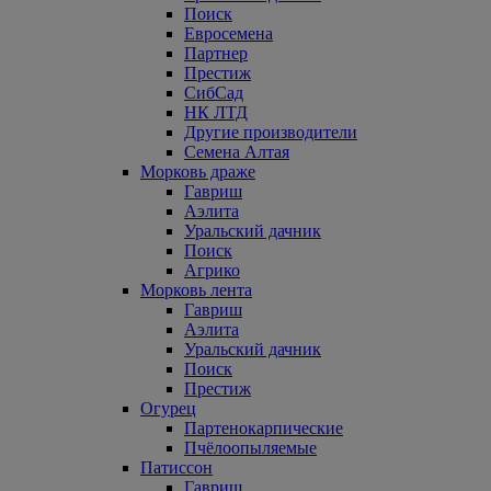
Поиск
Евросемена
Партнер
Престиж
СибСад
НК ЛТД
Другие производители
Семена Алтая
Морковь драже
Гавриш
Аэлита
Уральский дачник
Поиск
Агрико
Морковь лента
Гавриш
Аэлита
Уральский дачник
Поиск
Престиж
Огурец
Партенокарпические
Пчёлоопыляемые
Патиссон
Гавриш