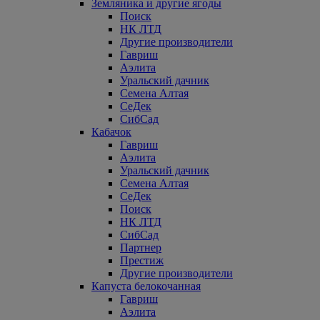
Земляника и другие ягоды
Поиск
НК ЛТД
Другие производители
Гавриш
Аэлита
Уральский дачник
Семена Алтая
СеДек
СибСад
Кабачок
Гавриш
Аэлита
Уральский дачник
Семена Алтая
СеДек
Поиск
НК ЛТД
СибСад
Партнер
Престиж
Другие производители
Капуста белокочанная
Гавриш
Аэлита