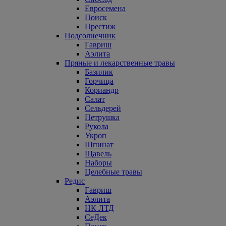
Евросемена
Поиск
Престиж
Подсолнечник
Гавриш
Аэлита
Пряные и лекарственные травы
Базилик
Горчица
Кориандр
Салат
Сельдерей
Петрушка
Рукола
Укроп
Шпинат
Щавель
Наборы
Целебные травы
Редис
Гавриш
Аэлита
НК ЛТД
СеДек