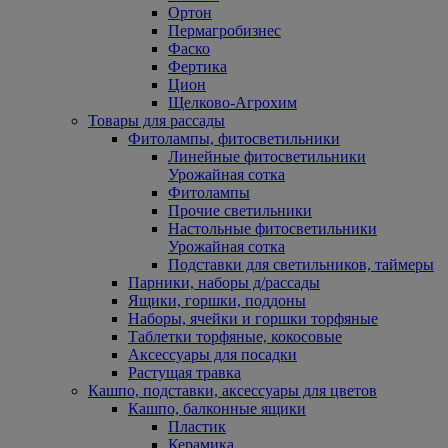
Ортон
Пермагробизнес
Фаско
Фертика
Цион
Щелково-Агрохим
Товары для рассады
Фитолампы, фитосветильники
Линейные фитосветильники
Урожайная сотка
Фитолампы
Прочие светильники
Настольные фитосветильники
Урожайная сотка
Подставки для светильников, таймеры
Парники, наборы д/рассады
Ящики, горшки, поддоны
Наборы, ячейки и горшки торфяные
Таблетки торфяные, кокосовые
Аксессуары для посадки
Растущая травка
Кашпо, подставки, аксессуары для цветов
Кашпо, балконные ящики
Пластик
Керамика