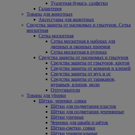
Туалетная бумага, салфетки
Галантерея
Товары для животных
Аксессуары для животных
Средства защиты от насекомых и грызунов. Сетка
москитная
Сетка москитная
Сетка москитная в наборах для
дверных и оконных проемов
Сетка москитная в рулонах
Средства защиты от насекомых и грызунов
Средства защиты от грызунов, кротов
Средства защиты от комаров и клещей
Средства защиты от мух и ос
Средства защиты от тараканов,
муравьев, клопов, моли
Отпугиватели
Товары для уборки
Щётки, черенки, совки
Щётки для подметания пластик
Щётки для подметания деревянные
Щётки уличные
Черенки для швабр и щёток
Щётки-сметки, совки
Щётки универсальные