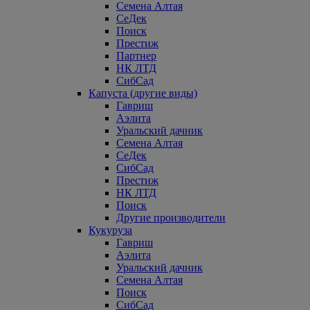
Семена Алтая
СеДек
Поиск
Престиж
Партнер
НК ЛТД
СибСад
Капуста (другие виды)
Гавриш
Аэлита
Уральский дачник
Семена Алтая
СеДек
СибСад
Престиж
НК ЛТД
Поиск
Другие производители
Кукуруза
Гавриш
Аэлита
Уральский дачник
Семена Алтая
Поиск
СибСад