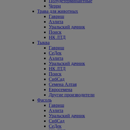
Полудетерминантные
Черри
Трава для животных
Гавриш
Аэлита
Уральский дачник
Поиск
НК ЛТД
Тыква
Гавриш
СеДек
Аэлита
Уральский дачник
НК ЛТД
Поиск
СибСад
Семена Алтая
Евросемена
Другие производители
Фасоль
Гавриш
Аэлита
Уральский дачник
СибСад
СеДек