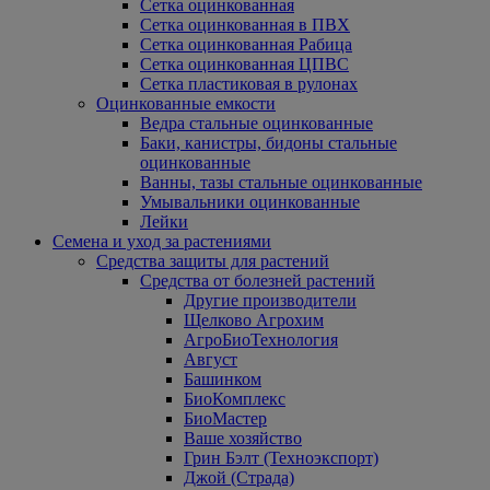
Сетка оцинкованная
Сетка оцинкованная в ПВХ
Сетка оцинкованная Рабица
Сетка оцинкованная ЦПВС
Сетка пластиковая в рулонах
Оцинкованные емкости
Ведра стальные оцинкованные
Баки, канистры, бидоны стальные
оцинкованные
Ванны, тазы стальные оцинкованные
Умывальники оцинкованные
Лейки
Семена и уход за растениями
Средства защиты для растений
Средства от болезней растений
Другие производители
Щелково Агрохим
АгроБиоТехнология
Август
Башинком
БиоКомплекс
БиоМастер
Ваше хозяйство
Грин Бэлт (Техноэкспорт)
Джой (Страда)