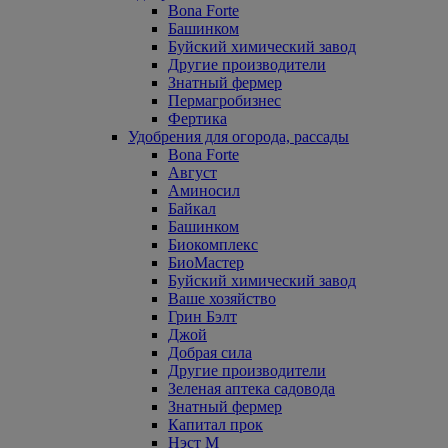
Bona Forte
Башинком
Буйский химический завод
Другие производители
Знатный фермер
Пермагробизнес
Фертика
Удобрения для огорода, рассады
Bona Forte
Август
Аминосил
Байкал
Башинком
Биокомплекс
БиоМастер
Буйский химический завод
Ваше хозяйство
Грин Бэлт
Джой
Добрая сила
Другие производители
Зеленая аптека садовода
Знатный фермер
Капитал прок
Нэст М