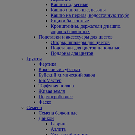
Кашпо подвесные
Кашпо напольные, вазоны
Кашпо на перила, водосточную трубу
Ящики балконные
Кронштейны, держатели д/кашпо,
ящиков балконных
Подставки и аксессуары для цветов
Опоры, шпалеры для цветов
Подставки для цветов напольные
Поддоны для цветов
Грунты
Фертика
Кокосовый субстрат
Буйский химический завод
БиоМастер
Торфяная поляна
Живая земля
Пермагробизнес
Фаско
Семена
Семена балконные
Дайкон
Гавриш
Аэлита
Уральский дачник