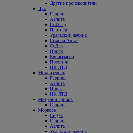
Другие производители
Лук
Гавриш
Аэлита
СибСад
Партнер
Уральский дачник
Семена Алтая
СеДек
Поиск
Евросемена
Престиж
НК ЛТД
Микрозелень
Гавриш
Аэлита
Поиск
НК ЛТД
Мицелий грибов
Гавриш
Морковь
СеДек
Гавриш
Аэлита
Уральский дачник