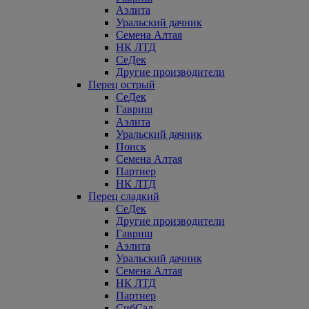
Аэлита
Уральский дачник
Семена Алтая
НК ЛТД
СеДек
Другие производители
Перец острый
СеДек
Гавриш
Аэлита
Уральский дачник
Поиск
Семена Алтая
Партнер
НК ЛТД
Перец сладкий
СеДек
Другие производители
Гавриш
Аэлита
Уральский дачник
Семена Алтая
НК ЛТД
Партнер
СибСад