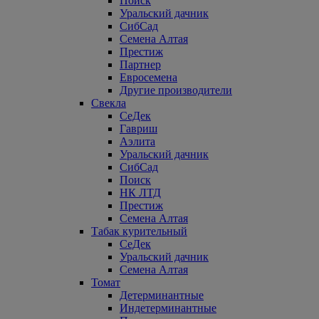
Поиск
Уральский дачник
СибСад
Семена Алтая
Престиж
Партнер
Евросемена
Другие производители
Свекла
СеДек
Гавриш
Аэлита
Уральский дачник
СибСад
Поиск
НК ЛТД
Престиж
Семена Алтая
Табак курительный
СеДек
Уральский дачник
Семена Алтая
Томат
Детерминантные
Индетерминантные