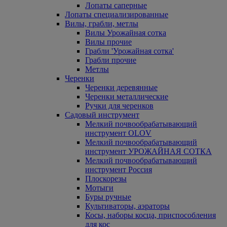
Лопаты саперные
Лопаты специализированные
Вилы, грабли, метлы
Вилы Урожайная сотка
Вилы прочие
Грабли 'Урожайная сотка'
Грабли прочие
Метлы
Черенки
Черенки деревянные
Черенки металлические
Ручки для черенков
Садовый инструмент
Мелкий почвообрабатывающий
инструмент OLOV
Мелкий почвообрабатывающий
инструмент УРОЖАЙНАЯ СОТКА
Мелкий почвообрабатывающий
инструмент Россия
Плоскорезы
Мотыги
Буры ручные
Культиваторы, аэраторы
Косы, наборы косца, приспособления
для кос