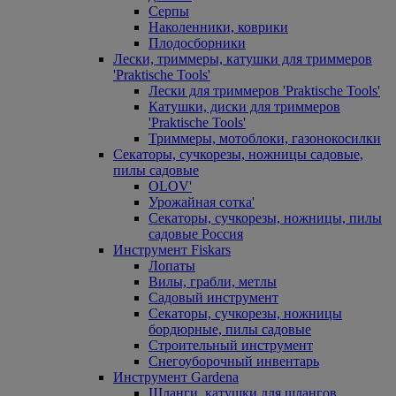
Серпы
Наколенники, коврики
Плодосборники
Лески, триммеры, катушки для триммеров
'Praktische Tools'
Лески для триммеров 'Praktische Tools'
Катушки, диски для триммеров
'Praktische Tools'
Триммеры, мотоблоки, газонокосилки
Секаторы, сучкорезы, ножницы садовые,
пилы садовые
OLOV'
Урожайная сотка'
Секаторы, сучкорезы, ножницы, пилы
садовые Россия
Инструмент Fiskars
Лопаты
Вилы, грабли, метлы
Садовый инструмент
Секаторы, сучкорезы, ножницы
бордюрные, пилы садовые
Строительный инструмент
Снегоуборочный инвентарь
Инструмент Gardena
Шланги, катушки для шлангов