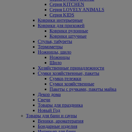
Серия KITCHEN
Серия LOVELY ANIMALS
Серия KIDS
Коврики интерьерные
Коврики для прихожей
Коврики рулонные
Коврики штучные
Стулья, табуреты
Термометры
Ножницы, шило
Ножницы
Шило
Хозяйственные принадлежности
Сумки хозяйственные, пакеты
Сумки-тележки
Сумки хозяйственные
Пакеты с ручками, пакеты майка
Декор дома
Свечи
Товары для праздника
Новый Год
Товары для бани и сауны
Веники, ароматерапия
Бондарные изделия
Интерьер для бани