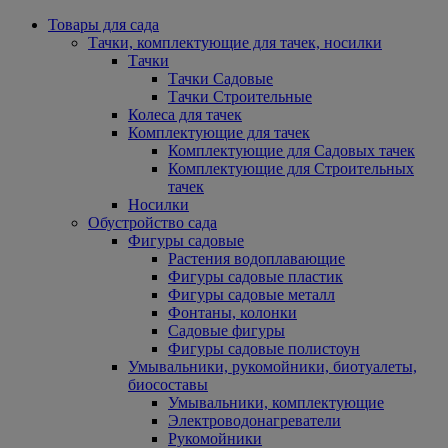
Товары для сада
Тачки, комплектующие для тачек, носилки
Тачки
Тачки Садовые
Тачки Строительные
Колеса для тачек
Комплектующие для тачек
Комплектующие для Садовых тачек
Комплектующие для Строительных
тачек
Носилки
Обустройство сада
Фигуры садовые
Растения водоплавающие
Фигуры садовые пластик
Фигуры садовые металл
Фонтаны, колонки
Садовые фигуры
Фигуры садовые полистоун
Умывальники, рукомойники, биотуалеты,
биосоставы
Умывальники, комплектующие
Электроводонагреватели
Рукомойники