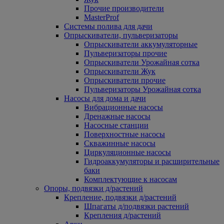
Прочие производители
MasterProf
Системы полива для дачи
Опрыскиватели, пульверизаторы
Опрыскиватели аккумуляторные
Пульверизаторы прочие
Опрыскиватели Урожайная сотка
Опрыскиватели Жук
Опрыскиватели прочие
Пульверизаторы Урожайная сотка
Насосы для дома и дачи
Вибрационные насосы
Дренажные насосы
Насосные станции
Поверхностные насосы
Скважинные насосы
Циркуляционные насосы
Гидроаккумуляторы и расширительные
баки
Комплектующие к насосам
Опоры, подвязки д/растений
Крепление, подвязки д/растений
Шпагаты д/подвязки растений
Крепления д/растений