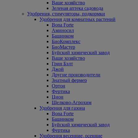
Ваше хозяйство
Зеленая аптека садовода
Удобрения, стимуляторы, подкормки
Удобрения для комнатных растений
Bona Forte
Аминосил
Башинком
БиоКомплекс
БиоМастер
Буйский химический завод
Ваше хозяйство
Грин Бэлт
Джой
Другие производители
Знатный фермер
Ортон
Фертика
Цион
Щелково-Агрохим
Удобрения для газона
Bona Forte
Башинком
Буйский химический завод
Фертика
Удобрения весенние, осенние