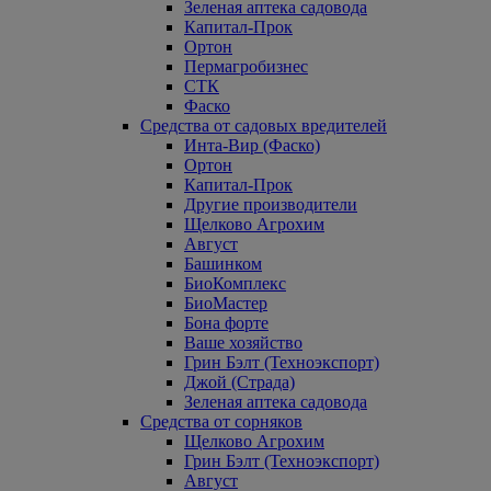
Зеленая аптека садовода
Капитал-Прок
Ортон
Пермагробизнес
СТК
Фаско
Средства от садовых вредителей
Инта-Вир (Фаско)
Ортон
Капитал-Прок
Другие производители
Щелково Агрохим
Август
Башинком
БиоКомплекс
БиоМастер
Бона форте
Ваше хозяйство
Грин Бэлт (Техноэкспорт)
Джой (Страда)
Зеленая аптека садовода
Средства от сорняков
Щелково Агрохим
Грин Бэлт (Техноэкспорт)
Август