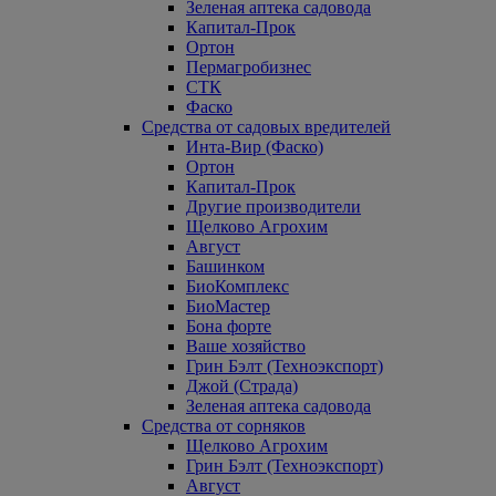
Зеленая аптека садовода
Капитал-Прок
Ортон
Пермагробизнес
СТК
Фаско
Средства от садовых вредителей
Инта-Вир (Фаско)
Ортон
Капитал-Прок
Другие производители
Щелково Агрохим
Август
Башинком
БиоКомплекс
БиоМастер
Бона форте
Ваше хозяйство
Грин Бэлт (Техноэкспорт)
Джой (Страда)
Зеленая аптека садовода
Средства от сорняков
Щелково Агрохим
Грин Бэлт (Техноэкспорт)
Август