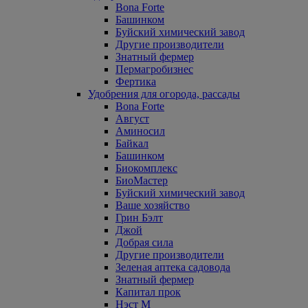
Bona Forte
Башинком
Буйский химический завод
Другие производители
Знатный фермер
Пермагробизнес
Фертика
Удобрения для огорода, рассады
Bona Forte
Август
Аминосил
Байкал
Башинком
Биокомплекс
БиоМастер
Буйский химический завод
Ваше хозяйство
Грин Бэлт
Джой
Добрая сила
Другие производители
Зеленая аптека садовода
Знатный фермер
Капитал прок
Нэст М