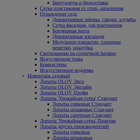
Биотуалеты и биосоставы
Сетка пластиковая от птиц, шпалерная
Ограждение сада
Декоративные заборы, грядки, клумбы
Сетка фасадная, для притенения
Бордюрная лента
Декоративные изгороди
Модульное покрытие, газонные
решетки, опалубка
Светильники на солнечной батарее
Искуственная трава
Компостеры
Искусственные водоемы
Инвентарь садовый
Лопаты OLOV Эрго
Лопаты OLOV Эколайн
Лопаты OLOV Профи
Лопаты 'Урожайная сотка' Стандарт
Лопаты совковые Стандарт
Лопаты штыковые Стандарт
Лопаты саперные Стандарт
Лопаты 'Урожайная сотка' Практик
Лопаты других производителей
Лопаты совковые
Лопаты штыковые