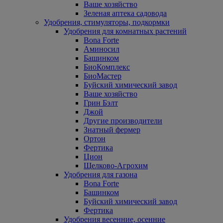
Ваше хозяйство
Зеленая аптека садовода
Удобрения, стимуляторы, подкормки
Удобрения для комнатных растений
Bona Forte
Аминосил
Башинком
БиоКомплекс
БиоМастер
Буйский химический завод
Ваше хозяйство
Грин Бэлт
Джой
Другие производители
Знатный фермер
Ортон
Фертика
Цион
Щелково-Агрохим
Удобрения для газона
Bona Forte
Башинком
Буйский химический завод
Фертика
Удобрения весенние, осенние