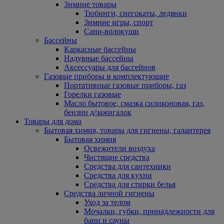
Зимние товары
Тюбинги, снегокаты, ледянки
Зимние игры, спорт
Сани-волокуши
Бассейны
Каркасные бассейны
Надувные бассейны
Аксессуары для бассейнов
Газовые приборы и комплектующие
Портативные газовые приборы, газ
Горелки газовые
Масло бытовое, смазка силиконовая, газ,
бензин д/зажигалок
Товары для дома
Бытовая химия, товары для гигиены, галантерея
Бытовая химия
Освежители воздуха
Чистящие средства
Средства для сантехники
Средства для кухни
Средства для стирки белья
Средства личной гигиены
Уход за телом
Мочалки, губки, принадлежности для
бани и сауны