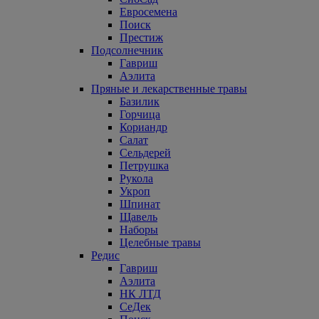
Евросемена
Поиск
Престиж
Подсолнечник
Гавриш
Аэлита
Пряные и лекарственные травы
Базилик
Горчица
Кориандр
Салат
Сельдерей
Петрушка
Рукола
Укроп
Шпинат
Щавель
Наборы
Целебные травы
Редис
Гавриш
Аэлита
НК ЛТД
СеДек