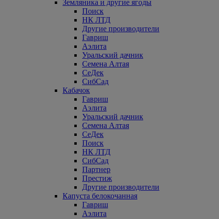
Земляника и другие ягоды
Поиск
НК ЛТД
Другие производители
Гавриш
Аэлита
Уральский дачник
Семена Алтая
СеДек
СибСад
Кабачок
Гавриш
Аэлита
Уральский дачник
Семена Алтая
СеДек
Поиск
НК ЛТД
СибСад
Партнер
Престиж
Другие производители
Капуста белокочанная
Гавриш
Аэлита