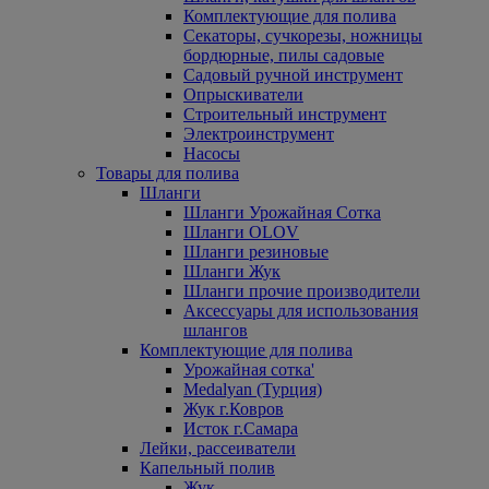
Комплектующие для полива
Секаторы, сучкорезы, ножницы
бордюрные, пилы садовые
Садовый ручной инструмент
Опрыскиватели
Строительный инструмент
Электроинструмент
Насосы
Товары для полива
Шланги
Шланги Урожайная Сотка
Шланги OLOV
Шланги резиновые
Шланги Жук
Шланги прочие производители
Аксессуары для использования
шлангов
Комплектующие для полива
Урожайная сотка'
Medalyan (Турция)
Жук г.Ковров
Исток г.Самара
Лейки, рассеиватели
Капельный полив
Жук