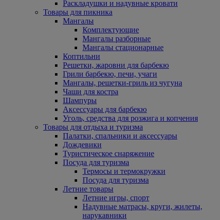
Раскладушки и надувные кровати
Товары для пикника
Мангалы
Комплектующие
Мангалы разборные
Мангалы стационарные
Коптильни
Решетки, жаровни для барбекю
Грили барбекю, печи, учаги
Мангалы, решетки-гриль из чугуна
Чаши для костра
Шампуры
Аксессуары для барбекю
Уголь, средства для розжига и копчения
Товары для отдыха и туризма
Палатки, спальники и аксессуары
Дождевики
Туристическое снаряжение
Посуда для туризма
Термосы и термокружки
Посуда для туризма
Летние товары
Летние игры, спорт
Надувные матрасы, круги, жилеты,
нарукавники