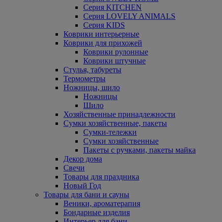
Серия KITCHEN
Серия LOVELY ANIMALS
Серия KIDS
Коврики интерьерные
Коврики для прихожей
Коврики рулонные
Коврики штучные
Стулья, табуреты
Термометры
Ножницы, шило
Ножницы
Шило
Хозяйственные принадлежности
Сумки хозяйственные, пакеты
Сумки-тележки
Сумки хозяйственные
Пакеты с ручками, пакеты майка
Декор дома
Свечи
Товары для праздника
Новый Год
Товары для бани и сауны
Веники, ароматерапия
Бондарные изделия
Интерьер для бани