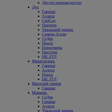
Другие производители
Лук
Гавриш
Аэлита
СибСад
Партнер
Уральский дачник
Семена Алтая
СеДек
Поиск
Евросемена
Престиж
НК ЛТД
Микрозелень
Гавриш
Аэлита
Поиск
НК ЛТД
Мицелий грибов
Гавриш
Морковь
СеДек
Гавриш
Аэлита
Уральский дачник