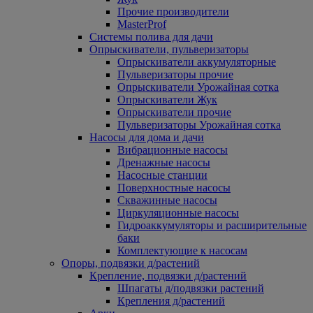
Прочие производители
MasterProf
Системы полива для дачи
Опрыскиватели, пульверизаторы
Опрыскиватели аккумуляторные
Пульверизаторы прочие
Опрыскиватели Урожайная сотка
Опрыскиватели Жук
Опрыскиватели прочие
Пульверизаторы Урожайная сотка
Насосы для дома и дачи
Вибрационные насосы
Дренажные насосы
Насосные станции
Поверхностные насосы
Скважинные насосы
Циркуляционные насосы
Гидроаккумуляторы и расширительные
баки
Комплектующие к насосам
Опоры, подвязки д/растений
Крепление, подвязки д/растений
Шпагаты д/подвязки растений
Крепления д/растений