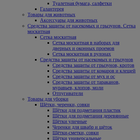
Туалетная бумага, салфетки
Галантерея
Товары для животных
Аксессуары для животных
Средства защиты от насекомых и грызунов. Сетка
москитная
Сетка москитная
Сетка москитная в наборах для
дверных и оконных проемов
Сетка москитная в рулонах
Средства защиты от насекомых и грызунов
Средства защиты от грызунов, кротов
Средства защиты от комаров и клещей
Средства защиты от мух и ос
Средства защиты от тараканов,
муравьев, клопов, моли
Отпугиватели
Товары для уборки
Щётки, черенки, совки
Щётки для подметания пластик
Щётки для подметания деревянные
Щётки уличные
Черенки для швабр и щёток
Щётки-сметки, совки
Щётки универсальные