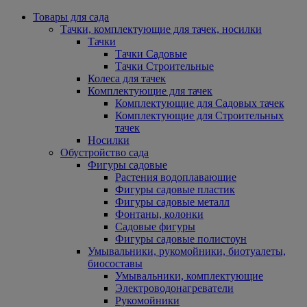
Товары для сада
Тачки, комплектующие для тачек, носилки
Тачки
Тачки Садовые
Тачки Строительные
Колеса для тачек
Комплектующие для тачек
Комплектующие для Садовых тачек
Комплектующие для Строительных
тачек
Носилки
Обустройство сада
Фигуры садовые
Растения водоплавающие
Фигуры садовые пластик
Фигуры садовые металл
Фонтаны, колонки
Садовые фигуры
Фигуры садовые полистоун
Умывальники, рукомойники, биотуалеты,
биосоставы
Умывальники, комплектующие
Электроводонагреватели
Рукомойники