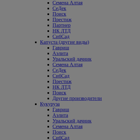
Семена Алтая
СеДек
Поиск
Престиж
Партнер
НК ЛТД
СибСад
Капуста (другие виды)
Гавриш
Аэлита
Уральский дачник
Семена Алтая
СеДек
СибСад
Престиж
НК ЛТД
Поиск
Другие производители
Кукуруза
Гавриш
Аэлита
Уральский дачник
Семена Алтая
Поиск
СибСад