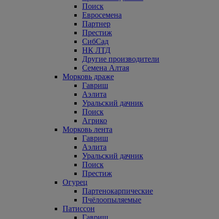
Поиск
Евросемена
Партнер
Престиж
СибСад
НК ЛТД
Другие производители
Семена Алтая
Морковь драже
Гавриш
Аэлита
Уральский дачник
Поиск
Агрико
Морковь лента
Гавриш
Аэлита
Уральский дачник
Поиск
Престиж
Огурец
Партенокарпические
Пчёлоопыляемые
Патиссон
Гавриш