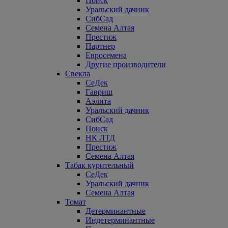
Поиск
Уральский дачник
СибСад
Семена Алтая
Престиж
Партнер
Евросемена
Другие производители
Свекла
СеДек
Гавриш
Аэлита
Уральский дачник
СибСад
Поиск
НК ЛТД
Престиж
Семена Алтая
Табак курительный
СеДек
Уральский дачник
Семена Алтая
Томат
Детерминантные
Индетерминантные