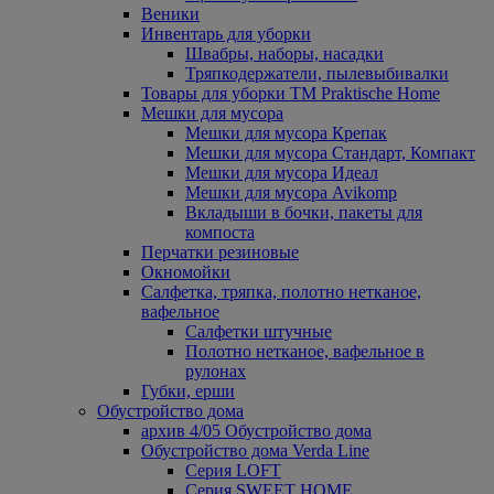
Веники
Инвентарь для уборки
Швабры, наборы, насадки
Тряпкодержатели, пылевыбивалки
Товары для уборки ТМ Praktische Home
Мешки для мусора
Мешки для мусора Крепак
Мешки для мусора Стандарт, Компакт
Мешки для мусора Идеал
Мешки для мусора Avikomp
Вкладыши в бочки, пакеты для
компоста
Перчатки резиновые
Окномойки
Салфетка, тряпка, полотно нетканое,
вафельное
Салфетки штучные
Полотно нетканое, вафельное в
рулонах
Губки, ерши
Обустройство дома
архив 4/05 Обустройство дома
Обустройство дома Verda Line
Серия LOFT
Серия SWEET HOME