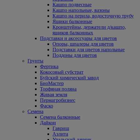
Кашпо подвесные
Кашпо напольные, вазоны
Кашпо на перила, водосточную трубу
Ящики балконные
Кронштейны, держатели д/кашпо,
ящиков балконных
Подставки и аксессуары для цветов
Опоры, шпалеры для цветов
Подставки для цветов напольные
Поддоны для цветов
Грунты
Фертика
Кокосовый субстрат
Буйский химический завод
БиоМастер
Торфяная поляна
Живая земля
Пермагробизнес
Фаско
Семена
Семена балконные
Дайкон
Гавриш
Аэлита
Уральский дачник