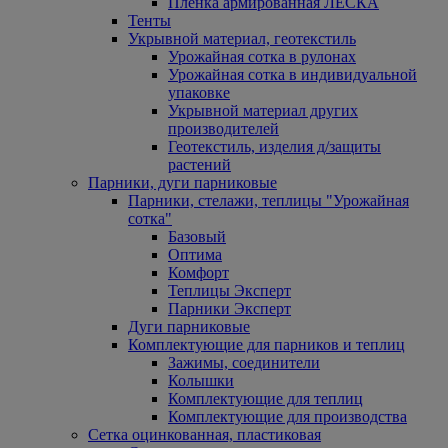
Пленка армированная ЛЕСКА
Тенты
Укрывной материал, геотекстиль
Урожайная сотка в рулонах
Урожайная сотка в индивидуальной
упаковке
Укрывной материал других
производителей
Геотекстиль, изделия д/защиты
растений
Парники, дуги парниковые
Парники, стелажи, теплицы "Урожайная
сотка"
Базовый
Оптима
Комфорт
Теплицы Эксперт
Парники Эксперт
Дуги парниковые
Комплектующие для парников и теплиц
Зажимы, соединители
Колышки
Комплектующие для теплиц
Комплектующие для производства
Сетка оцинкованная, пластиковая