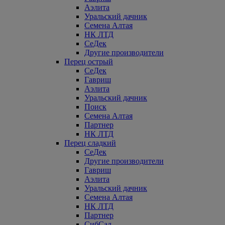
Аэлита
Уральский дачник
Семена Алтая
НК ЛТД
СеДек
Другие производители
Перец острый
СеДек
Гавриш
Аэлита
Уральский дачник
Поиск
Семена Алтая
Партнер
НК ЛТД
Перец сладкий
СеДек
Другие производители
Гавриш
Аэлита
Уральский дачник
Семена Алтая
НК ЛТД
Партнер
СибСад