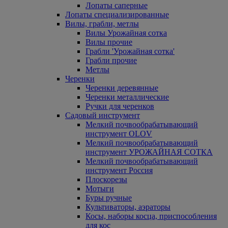
Лопаты саперные
Лопаты специализированные
Вилы, грабли, метлы
Вилы Урожайная сотка
Вилы прочие
Грабли 'Урожайная сотка'
Грабли прочие
Метлы
Черенки
Черенки деревянные
Черенки металлические
Ручки для черенков
Садовый инструмент
Мелкий почвообрабатывающий
инструмент OLOV
Мелкий почвообрабатывающий
инструмент УРОЖАЙНАЯ СОТКА
Мелкий почвообрабатывающий
инструмент Россия
Плоскорезы
Мотыги
Буры ручные
Культиваторы, аэраторы
Косы, наборы косца, приспособления
для кос