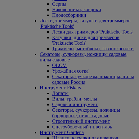
Серпы
Наколенники, коврики
Плодосборники
Лески, триммеры, катушки для триммеров
'Praktische Tools'
Лески для триммеров 'Praktische Tools'
Катушки, диски для триммеров
'Praktische Tools'
Триммеры, мотоблоки, газонокосилки
Секаторы, сучкорезы, ножницы садовые,
пилы садовые
OLOV'
Урожайная сотка'
Секаторы, сучкорезы, ножницы, пилы
садовые Россия
Инструмент Fiskars
Лопаты
Вилы, грабли, метлы
Садовый инструмент
Секаторы, сучкорезы, ножницы
бордюрные, пилы садовые
Строительный инструмент
Снегоуборочный инвентарь
Инструмент Gardena
Шланги, катушки для шлангов