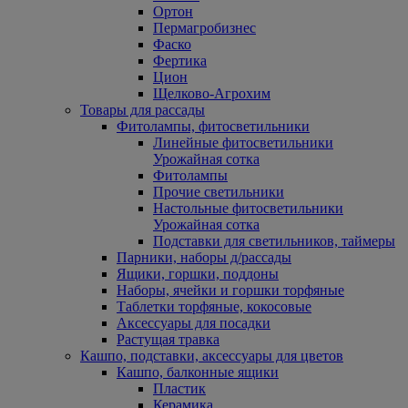
Ортон
Пермагробизнес
Фаско
Фертика
Цион
Щелково-Агрохим
Товары для рассады
Фитолампы, фитосветильники
Линейные фитосветильники
Урожайная сотка
Фитолампы
Прочие светильники
Настольные фитосветильники
Урожайная сотка
Подставки для светильников, таймеры
Парники, наборы д/рассады
Ящики, горшки, поддоны
Наборы, ячейки и горшки торфяные
Таблетки торфяные, кокосовые
Аксессуары для посадки
Растущая травка
Кашпо, подставки, аксессуары для цветов
Кашпо, балконные ящики
Пластик
Керамика