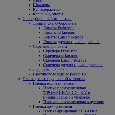
Арки
Шпалеры
Кустодержатели
Колышки, опоры
Снегоуборочный инвентарь
Лопаты снегоуборочные
Лопаты Praktische
Лопаты г.Павлово
Лопаты Цикл г.Ковров
Лопаты других производителей
Скрепера для снега
Скрепера Praktische
Скрепера г.Павлово
Скрепера Цикл г.Ковров
Скрепера других производителей
Ледорубы, скребки
Противогололедные реагенты
Пленка, тенты, укрывной материал
Пленка полиэтиленовая
Пленка полиэтиленовая
'УРОЖАЙНАЯ СОТКА' в
индивидуальной упаковке
Пленка полиэтиленовая в рулонах
Пленка армированная
Пленка армированная НИТКА