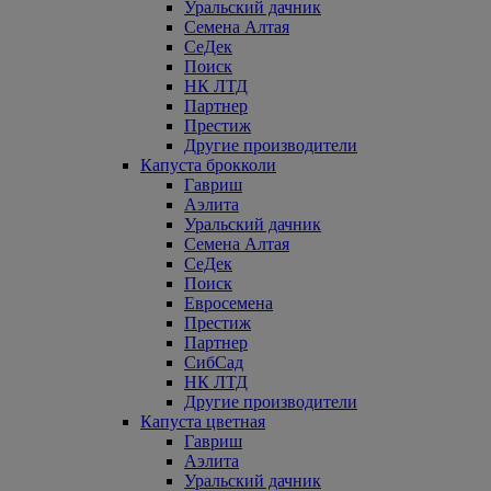
Уральский дачник
Семена Алтая
СеДек
Поиск
НК ЛТД
Партнер
Престиж
Другие производители
Капуста брокколи
Гавриш
Аэлита
Уральский дачник
Семена Алтая
СеДек
Поиск
Евросемена
Престиж
Партнер
СибСад
НК ЛТД
Другие производители
Капуста цветная
Гавриш
Аэлита
Уральский дачник