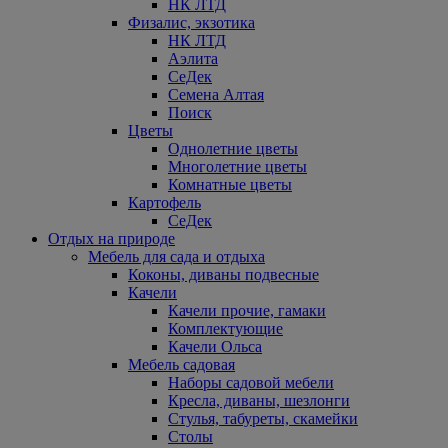
НК ЛТД
Физалис, экзотика
НК ЛТД
Аэлита
СеДек
Семена Алтая
Поиск
Цветы
Однолетние цветы
Многолетние цветы
Комнатные цветы
Картофель
СеДек
Отдых на природе
Мебель для сада и отдыха
Коконы, диваны подвесные
Качели
Качели прочие, гамаки
Комплектующие
Качели Ольса
Мебель садовая
Наборы садовой мебели
Кресла, диваны, шезлонги
Стулья, табуреты, скамейки
Столы