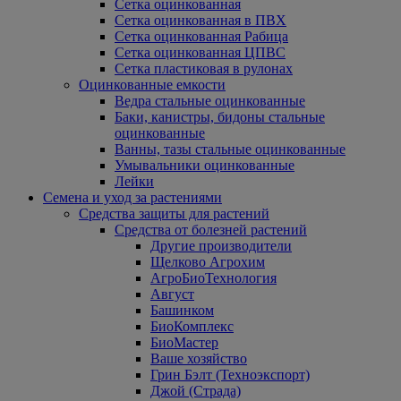
Сетка оцинкованная
Сетка оцинкованная в ПВХ
Сетка оцинкованная Рабица
Сетка оцинкованная ЦПВС
Сетка пластиковая в рулонах
Оцинкованные емкости
Ведра стальные оцинкованные
Баки, канистры, бидоны стальные
оцинкованные
Ванны, тазы стальные оцинкованные
Умывальники оцинкованные
Лейки
Семена и уход за растениями
Средства защиты для растений
Средства от болезней растений
Другие производители
Щелково Агрохим
АгроБиоТехнология
Август
Башинком
БиоКомплекс
БиоМастер
Ваше хозяйство
Грин Бэлт (Техноэкспорт)
Джой (Страда)