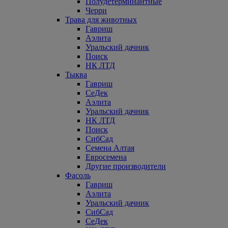
Полудетерминантные
Черри
Трава для животных
Гавриш
Аэлита
Уральский дачник
Поиск
НК ЛТД
Тыква
Гавриш
СеДек
Аэлита
Уральский дачник
НК ЛТД
Поиск
СибСад
Семена Алтая
Евросемена
Другие производители
Фасоль
Гавриш
Аэлита
Уральский дачник
СибСад
СеДек