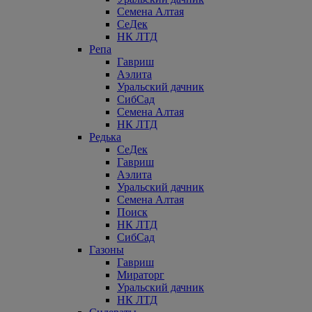
Семена Алтая
СеДек
НК ЛТД
Репа
Гавриш
Аэлита
Уральский дачник
СибСад
Семена Алтая
НК ЛТД
Редька
СеДек
Гавриш
Аэлита
Уральский дачник
Семена Алтая
Поиск
НК ЛТД
СибСад
Газоны
Гавриш
Мираторг
Уральский дачник
НК ЛТД