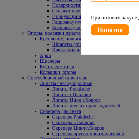
Поверхностные насосы
Скважинные насосы
Циркуляционные насосы
При оптовом закупе 
Гидроаккумуляторы и расширительные 
Комплектующие к насосам
Понятно
Опоры, подвязки д/растений
Крепление, подвязки д/растений
Шпагаты д/подвязки растений
Крепления д/растений
Арки
Шпалеры
Кустодержатели
Колышки, опоры
Снегоуборочный инвентарь
Лопаты снегоуборочные
Лопаты Praktische
Лопаты г.Павлово
Лопаты Цикл г.Ковров
Лопаты других производителей
Скрепера для снега
Скрепера Praktische
Скрепера г.Павлово
Скрепера Цикл г.Ковров
Скрепера других производителей