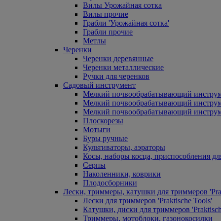
Вилы Урожайная сотка
Вилы прочие
Грабли 'Урожайная сотка'
Грабли прочие
Метлы
Черенки
Черенки деревянные
Черенки металлические
Ручки для черенков
Садовый инструмент
Мелкий почвообрабатывающий инстру
Мелкий почвообрабатывающий инст
Мелкий почвообрабатывающий инструм
Плоскорезы
Мотыги
Буры ручные
Культиваторы, аэраторы
Косы, наборы косца, приспособления дл
Серпы
Наколенники, коврики
Плодосборники
Лески, триммеры, катушки для триммеров 'Prak
Лески для триммеров 'Praktische Tools'
Катушки, диски для триммеров 'Praktisch
Триммеры, мотоблоки, газонокосилки