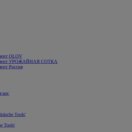
мент OLOV
румент УРОЖАЙНАЯ СОТКА
ент Россия
я кос
tische Tools'
e Tools'