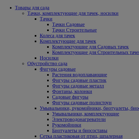
Товары для сада
Тачки, комплектующие для тачек, носилки
Тачки
Тачки Садовые
Тачки Строительные
Колеса для тачек
Комплектующие для тачек
Комплектующие для Садовых тачек
Комплектующие для Строительных таче
Носилки
Обустройство сада
Фигуры садовые
Растения водоплавающие
Фигуры садовые пластик
Фигуры садовые металл
Фонтаны, колонки
Садовые фигуры
Фигуры садовые полистоун
Умывальники, рукомойники, биотуалеты, био
Умывальники, комплектующие
Электроводонагреватели
Рукомойники
Биотуалеты и биосоставы
Сетка пластиковая от птиц, шпалерная