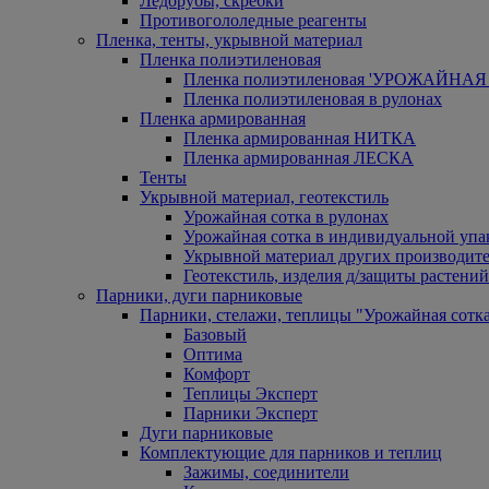
Ледорубы, скребки
Противогололедные реагенты
Пленка, тенты, укрывной материал
Пленка полиэтиленовая
Пленка полиэтиленовая 'УРОЖАЙНАЯ 
Пленка полиэтиленовая в рулонах
Пленка армированная
Пленка армированная НИТКА
Пленка армированная ЛЕСКА
Тенты
Укрывной материал, геотекстиль
Урожайная сотка в рулонах
Урожайная сотка в индивидуальной упа
Укрывной материал других производит
Геотекстиль, изделия д/защиты растений
Парники, дуги парниковые
Парники, стелажи, теплицы "Урожайная сотк
Базовый
Оптима
Комфорт
Теплицы Эксперт
Парники Эксперт
Дуги парниковые
Комплектующие для парников и теплиц
Зажимы, соединители