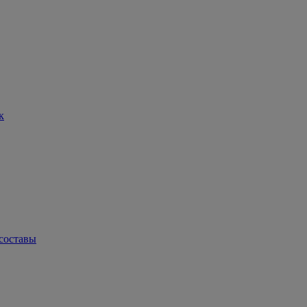
к
составы