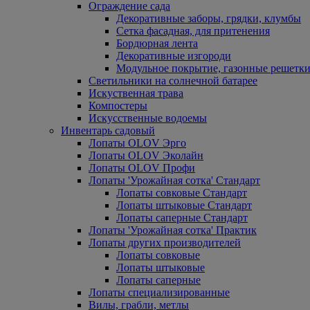
Ограждение сада
Декоративные заборы, грядки, клумбы
Сетка фасадная, для притенения
Бордюрная лента
Декоративные изгороди
Модульное покрытие, газонные решетки
Светильники на солнечной батарее
Искуственная трава
Компостеры
Искусственные водоемы
Инвентарь садовый
Лопаты OLOV Эрго
Лопаты OLOV Эколайн
Лопаты OLOV Профи
Лопаты 'Урожайная сотка' Стандарт
Лопаты совковые Стандарт
Лопаты штыковые Стандарт
Лопаты саперные Стандарт
Лопаты 'Урожайная сотка' Практик
Лопаты других производителей
Лопаты совковые
Лопаты штыковые
Лопаты саперные
Лопаты специализированные
Вилы, грабли, метлы