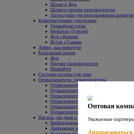
Шланги Жук
Шланги прочие производители
Аксессуары для использования шлангов
Комплектующие для полива
Урожайная сотка'
Medalyan (Турция)
Жук г.Ковров
Исток г.Самара
Лейки, рассеиватели
Капельный полив
Жук
Прочие производители
MasterProf
Системы полива для дачи
Опрыскиватели, пульверизаторы
Опрыскиватели аккумуляторные
Пульверизаторы прочие
Опрыскиватели Урожайная сотка
Опрыскиватели Жук
Оптовая комп
Опрыскиватели прочие
Пульверизаторы Урожайная сотка
Насосы для дома и дачи
Уважаемые партнеры,
Вибрационные насосы
Дренажные насосы
Авторизоваться
Насосные станции