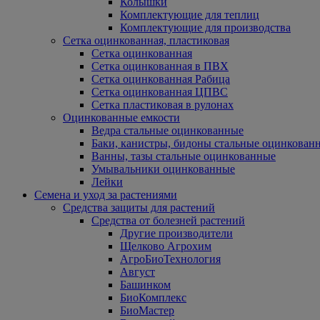
Колышки
Комплектующие для теплиц
Комплектующие для производства
Сетка оцинкованная, пластиковая
Сетка оцинкованная
Сетка оцинкованная в ПВХ
Сетка оцинкованная Рабица
Сетка оцинкованная ЦПВС
Сетка пластиковая в рулонах
Оцинкованные емкости
Ведра стальные оцинкованные
Баки, канистры, бидоны стальные оцинкован
Ванны, тазы стальные оцинкованные
Умывальники оцинкованные
Лейки
Семена и уход за растениями
Средства защиты для растений
Средства от болезней растений
Другие производители
Щелково Агрохим
АгроБиоТехнология
Август
Башинком
БиоКомплекс
БиоМастер