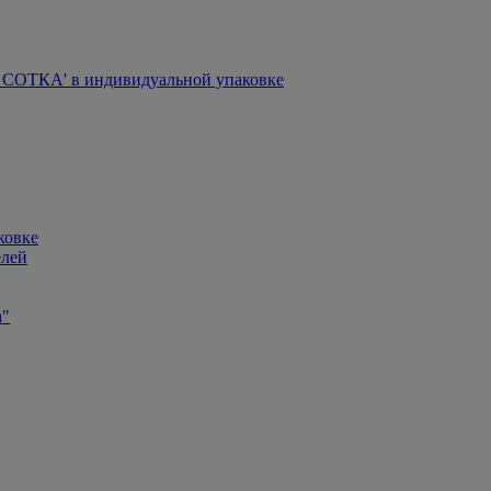
СОТКА' в индивидуальной упаковке
ковке
елей
а"