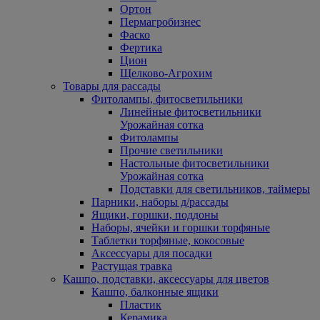
Ортон
Пермагробизнес
Фаско
Фертика
Цион
Щелково-Агрохим
Товары для рассады
Фитолампы, фитосветильники
Линейные фитосветильники
Урожайная сотка
Фитолампы
Прочие светильники
Настольные фитосветильники
Урожайная сотка
Подставки для светильников, таймеры
Парники, наборы д/рассады
Ящики, горшки, поддоны
Наборы, ячейки и горшки торфяные
Таблетки торфяные, кокосовые
Аксессуары для посадки
Растущая травка
Кашпо, подставки, аксессуары для цветов
Кашпо, балконные ящики
Пластик
Керамика