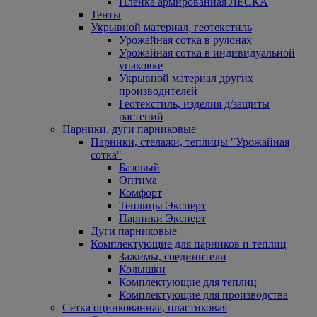
Пленка армированная ЛЕСКА
Тенты
Укрывной материал, геотекстиль
Урожайная сотка в рулонах
Урожайная сотка в индивидуальной
упаковке
Укрывной материал других
производителей
Геотекстиль, изделия д/защиты
растений
Парники, дуги парниковые
Парники, стелажи, теплицы "Урожайная
сотка"
Базовый
Оптима
Комфорт
Теплицы Эксперт
Парники Эксперт
Дуги парниковые
Комплектующие для парников и теплиц
Зажимы, соединители
Колышки
Комплектующие для теплиц
Комплектующие для производства
Сетка оцинкованная, пластиковая