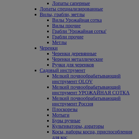
Лопаты саперные
Лопаты специализированные
Вилы, грабли, метлы
Вилы Урожайная сотка
Вилы прочие
Грабли 'Урожайная сотка'
Грабли прочие
Метлы
Черенки
Черенки деревянные
Черенки металлические
Ручки для черенков
Садовый инструмент
Мелкий почвообрабатывающий
инструмент OLOV
Мелкий почвообрабатывающий
инструмент УРОЖАЙНАЯ СОТКА
Мелкий почвообрабатывающий
инструмент Россия
Плоскорезы
Мотыги
Буры ручные
Культиваторы, аэраторы
Косы, наборы косца, приспособления
для кос