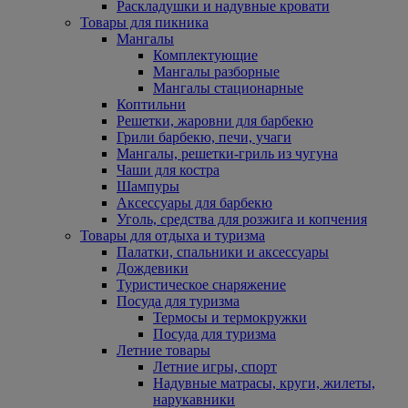
Раскладушки и надувные кровати
Товары для пикника
Мангалы
Комплектующие
Мангалы разборные
Мангалы стационарные
Коптильни
Решетки, жаровни для барбекю
Грили барбекю, печи, учаги
Мангалы, решетки-гриль из чугуна
Чаши для костра
Шампуры
Аксессуары для барбекю
Уголь, средства для розжига и копчения
Товары для отдыха и туризма
Палатки, спальники и аксессуары
Дождевики
Туристическое снаряжение
Посуда для туризма
Термосы и термокружки
Посуда для туризма
Летние товары
Летние игры, спорт
Надувные матрасы, круги, жилеты,
нарукавники