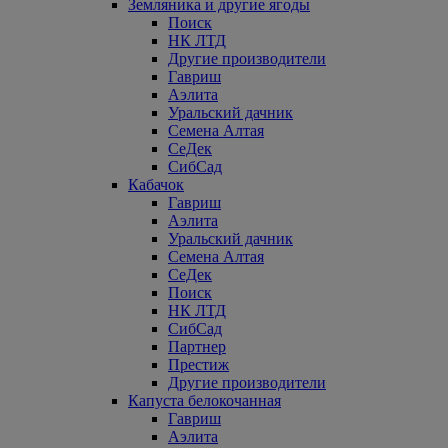
Земляника и другие ягоды
Поиск
НК ЛТД
Другие производители
Гавриш
Аэлита
Уральский дачник
Семена Алтая
СеДек
СибСад
Кабачок
Гавриш
Аэлита
Уральский дачник
Семена Алтая
СеДек
Поиск
НК ЛТД
СибСад
Партнер
Престиж
Другие производители
Капуста белокочанная
Гавриш
Аэлита