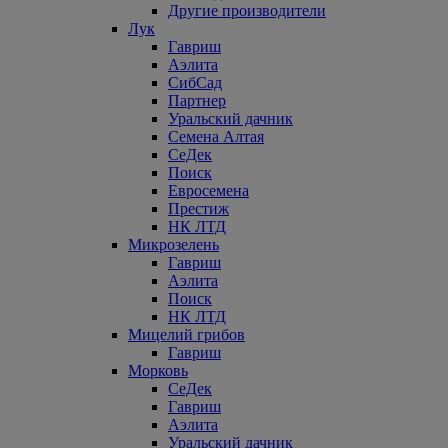
Другие производители
Лук
Гавриш
Аэлита
СибСад
Партнер
Уральский дачник
Семена Алтая
СеДек
Поиск
Евросемена
Престиж
НК ЛТД
Микрозелень
Гавриш
Аэлита
Поиск
НК ЛТД
Мицелий грибов
Гавриш
Морковь
СеДек
Гавриш
Аэлита
Уральский дачник