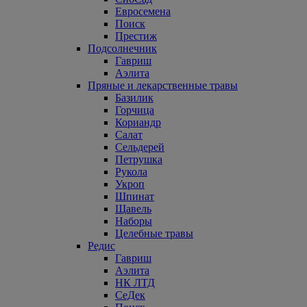
Евросемена
Поиск
Престиж
Подсолнечник
Гавриш
Аэлита
Пряные и лекарственные травы
Базилик
Горчица
Кориандр
Салат
Сельдерей
Петрушка
Рукола
Укроп
Шпинат
Щавель
Наборы
Целебные травы
Редис
Гавриш
Аэлита
НК ЛТД
СеДек