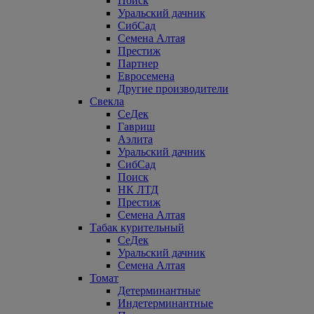
Поиск
Уральский дачник
СибСад
Семена Алтая
Престиж
Партнер
Евросемена
Другие производители
Свекла
СеДек
Гавриш
Аэлита
Уральский дачник
СибСад
Поиск
НК ЛТД
Престиж
Семена Алтая
Табак курительный
СеДек
Уральский дачник
Семена Алтая
Томат
Детерминантные
Индетерминантные