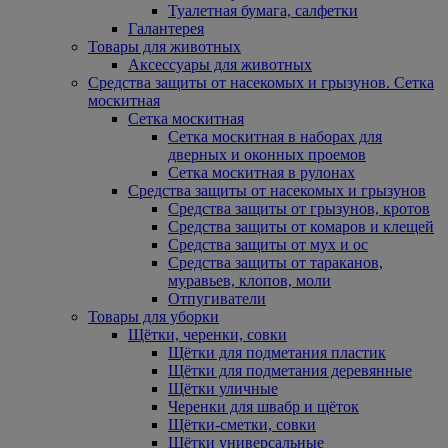
Туалетная бумага, салфетки
Галантерея
Товары для животных
Аксессуары для животных
Средства защиты от насекомых и грызунов. Сетка
москитная
Сетка москитная
Сетка москитная в наборах для
дверных и оконных проемов
Сетка москитная в рулонах
Средства защиты от насекомых и грызунов
Средства защиты от грызунов, кротов
Средства защиты от комаров и клещей
Средства защиты от мух и ос
Средства защиты от тараканов,
муравьев, клопов, моли
Отпугиватели
Товары для уборки
Щётки, черенки, совки
Щётки для подметания пластик
Щётки для подметания деревянные
Щётки уличные
Черенки для швабр и щёток
Щётки-сметки, совки
Щётки универсальные