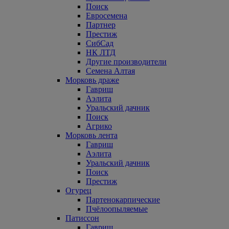
Поиск
Евросемена
Партнер
Престиж
СибСад
НК ЛТД
Другие производители
Семена Алтая
Морковь драже
Гавриш
Аэлита
Уральский дачник
Поиск
Агрико
Морковь лента
Гавриш
Аэлита
Уральский дачник
Поиск
Престиж
Огурец
Партенокарпические
Пчёлоопыляемые
Патиссон
Гавриш