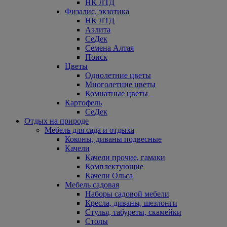
НК ЛТД
Физалис, экзотика
НК ЛТД
Аэлита
СеДек
Семена Алтая
Поиск
Цветы
Однолетние цветы
Многолетние цветы
Комнатные цветы
Картофель
СеДек
Отдых на природе
Мебель для сада и отдыха
Коконы, диваны подвесные
Качели
Качели прочие, гамаки
Комплектующие
Качели Ольса
Мебель садовая
Наборы садовой мебели
Кресла, диваны, шезлонги
Стулья, табуреты, скамейки
Столы