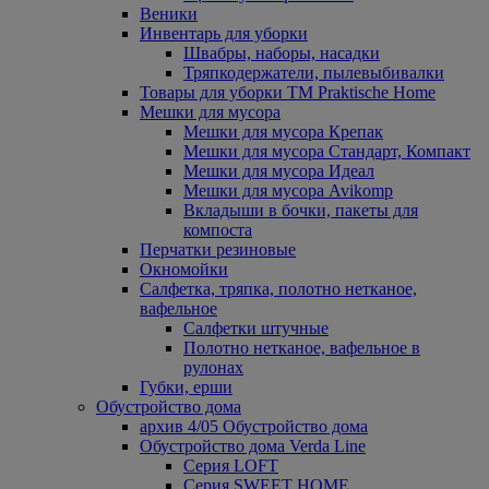
Веники
Инвентарь для уборки
Швабры, наборы, насадки
Тряпкодержатели, пылевыбивалки
Товары для уборки ТМ Praktische Home
Мешки для мусора
Мешки для мусора Крепак
Мешки для мусора Стандарт, Компакт
Мешки для мусора Идеал
Мешки для мусора Avikomp
Вкладыши в бочки, пакеты для
компоста
Перчатки резиновые
Окномойки
Салфетка, тряпка, полотно нетканое,
вафельное
Салфетки штучные
Полотно нетканое, вафельное в
рулонах
Губки, ерши
Обустройство дома
архив 4/05 Обустройство дома
Обустройство дома Verda Line
Серия LOFT
Серия SWEET HOME