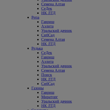
Семена Алтая
СеДек
НК ЛТД
Репа
Гавриш
Аэлита
Уральский дачник
СибСад
Семена Алтая
НК ЛТД
Редька
СеДек
Гавриш
Аэлита
Уральский дачник
Семена Алтая
Поиск
НК ЛТД
СибСад
Газоны
Гавриш
Мираторг
Уральский дачник
НК ЛТД