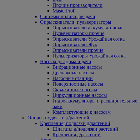
Прочие производители
MasterProf
Системы полива для дачи
Опрыскиватели, пульверизаторы
Опрыскиватели аккумуляторные
Пульверизаторы прочие
Опрыскиватели Урожайная сотка
Опрыскиватели Жук
Опрыскиватели прочие
Пульверизаторы Урожайная сотка
Насосы для дома и дачи
Вибрационные насосы
Дренажные насосы
Насосные станции
Поверхностные насосы
Скважинные насосы
Циркуляционные насосы
Гидроаккумуляторы и расширительные
баки
Комплектующие к насосам
Опоры, подвязки д/растений
Крепление, подвязки д/растений
Шпагаты д/подвязки растений
Крепления д/растений