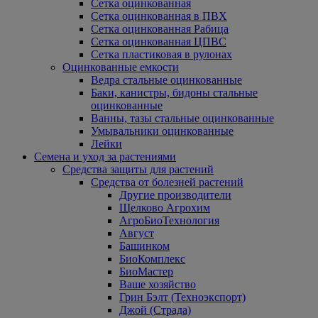
Сетка оцинкованная
Сетка оцинкованная в ПВХ
Сетка оцинкованная Рабица
Сетка оцинкованная ЦПВС
Сетка пластиковая в рулонах
Оцинкованные емкости
Ведра стальные оцинкованные
Баки, канистры, бидоны стальные
оцинкованные
Ванны, тазы стальные оцинкованные
Умывальники оцинкованные
Лейки
Семена и уход за растениями
Средства защиты для растений
Средства от болезней растений
Другие производители
Щелково Агрохим
АгроБиоТехнология
Август
Башинком
БиоКомплекс
БиоМастер
Ваше хозяйство
Грин Бэлт (Техноэкспорт)
Джой (Страда)