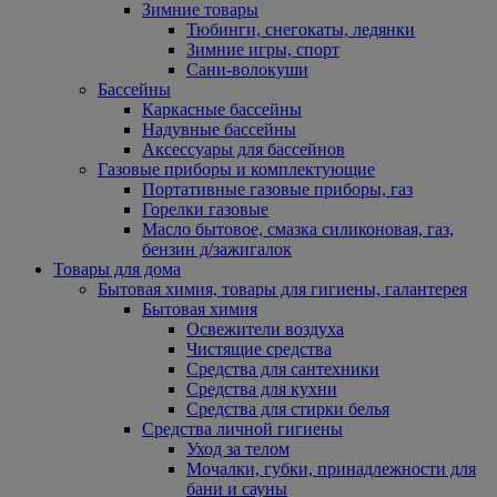
Зимние товары
Тюбинги, снегокаты, ледянки
Зимние игры, спорт
Сани-волокуши
Бассейны
Каркасные бассейны
Надувные бассейны
Аксессуары для бассейнов
Газовые приборы и комплектующие
Портативные газовые приборы, газ
Горелки газовые
Масло бытовое, смазка силиконовая, газ,
бензин д/зажигалок
Товары для дома
Бытовая химия, товары для гигиены, галантерея
Бытовая химия
Освежители воздуха
Чистящие средства
Средства для сантехники
Средства для кухни
Средства для стирки белья
Средства личной гигиены
Уход за телом
Мочалки, губки, принадлежности для
бани и сауны