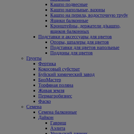
Кашпо подвесные
Кашпо напольные, вазоны
Кашпо на перила, водосточную трубу
Ящики балконные
Кронштейны, держатели д/кашпо,
ящиков балконных
Подставки и аксессуары для цветов
Опоры, шпалеры для цветов
Подставки для цветов напольные
Поддоны для цветов
Грунты
Фертика
Кокосовый субстрат
Буйский химический завод
БиоМастер
Торфяная поляна
Живая земля
Пермагробизнес
Фаско
Семена
Семена балконные
Дайкон
Гавриш
Аэлита
Уральский дачник