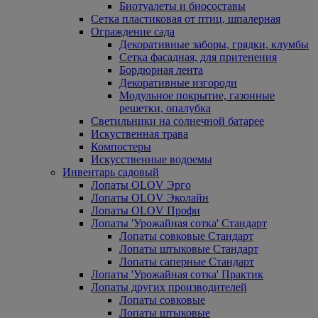
Биотуалеты и биосоставы
Сетка пластиковая от птиц, шпалерная
Ограждение сада
Декоративные заборы, грядки, клумбы
Сетка фасадная, для притенения
Бордюрная лента
Декоративные изгороди
Модульное покрытие, газонные
решетки, опалубка
Светильники на солнечной батарее
Искуственная трава
Компостеры
Искусственные водоемы
Инвентарь садовый
Лопаты OLOV Эрго
Лопаты OLOV Эколайн
Лопаты OLOV Профи
Лопаты 'Урожайная сотка' Стандарт
Лопаты совковые Стандарт
Лопаты штыковые Стандарт
Лопаты саперные Стандарт
Лопаты 'Урожайная сотка' Практик
Лопаты других производителей
Лопаты совковые
Лопаты штыковые