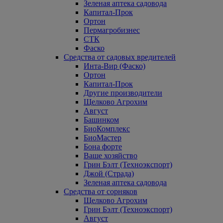
Зеленая аптека садовода
Капитал-Прок
Ортон
Пермагробизнес
СТК
Фаско
Средства от садовых вредителей
Инта-Вир (Фаско)
Ортон
Капитал-Прок
Другие производители
Щелково Агрохим
Август
Башинком
БиоКомплекс
БиоМастер
Бона форте
Ваше хозяйство
Грин Бэлт (Техноэкспорт)
Джой (Страда)
Зеленая аптека садовода
Средства от сорняков
Щелково Агрохим
Грин Бэлт (Техноэкспорт)
Август