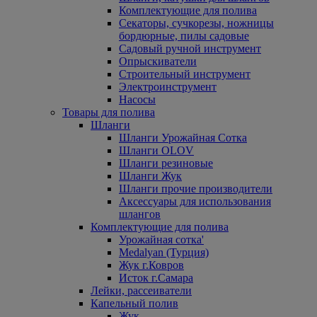
Комплектующие для полива
Секаторы, сучкорезы, ножницы
бордюрные, пилы садовые
Садовый ручной инструмент
Опрыскиватели
Строительный инструмент
Электроинструмент
Насосы
Товары для полива
Шланги
Шланги Урожайная Сотка
Шланги OLOV
Шланги резиновые
Шланги Жук
Шланги прочие производители
Аксессуары для использования
шлангов
Комплектующие для полива
Урожайная сотка'
Medalyan (Турция)
Жук г.Ковров
Исток г.Самара
Лейки, рассеиватели
Капельный полив
Жук