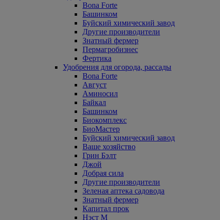
Bona Forte
Башинком
Буйский химический завод
Другие производители
Знатный фермер
Пермагробизнес
Фертика
Удобрения для огорода, рассады
Bona Forte
Август
Аминосил
Байкал
Башинком
Биокомплекс
БиоМастер
Буйский химический завод
Ваше хозяйство
Грин Бэлт
Джой
Добрая сила
Другие производители
Зеленая аптека садовода
Знатный фермер
Капитал прок
Нэст М