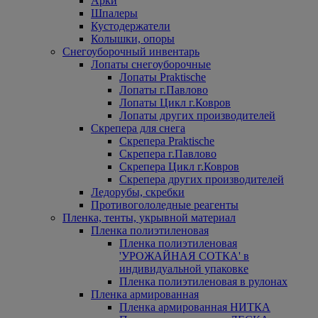
Арки
Шпалеры
Кустодержатели
Колышки, опоры
Снегоуборочный инвентарь
Лопаты снегоуборочные
Лопаты Praktische
Лопаты г.Павлово
Лопаты Цикл г.Ковров
Лопаты других производителей
Скрепера для снега
Скрепера Praktische
Скрепера г.Павлово
Скрепера Цикл г.Ковров
Скрепера других производителей
Ледорубы, скребки
Противогололедные реагенты
Пленка, тенты, укрывной материал
Пленка полиэтиленовая
Пленка полиэтиленовая
'УРОЖАЙНАЯ СОТКА' в
индивидуальной упаковке
Пленка полиэтиленовая в рулонах
Пленка армированная
Пленка армированная НИТКА