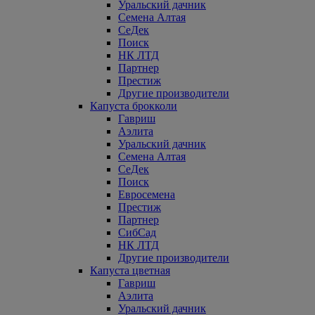
Уральский дачник
Семена Алтая
СеДек
Поиск
НК ЛТД
Партнер
Престиж
Другие производители
Капуста брокколи
Гавриш
Аэлита
Уральский дачник
Семена Алтая
СеДек
Поиск
Евросемена
Престиж
Партнер
СибСад
НК ЛТД
Другие производители
Капуста цветная
Гавриш
Аэлита
Уральский дачник