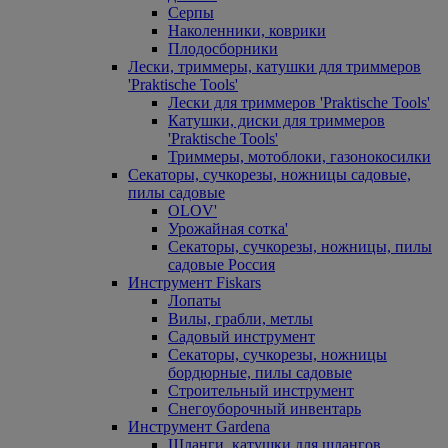
Серпы
Наколенники, коврики
Плодосборники
Лески, триммеры, катушки для триммеров
'Praktische Tools'
Лески для триммеров 'Praktische Tools'
Катушки, диски для триммеров
'Praktische Tools'
Триммеры, мотоблоки, газонокосилки
Секаторы, сучкорезы, ножницы садовые,
пилы садовые
OLOV'
Урожайная сотка'
Секаторы, сучкорезы, ножницы, пилы
садовые Россия
Инструмент Fiskars
Лопаты
Вилы, грабли, метлы
Садовый инструмент
Секаторы, сучкорезы, ножницы
бордюрные, пилы садовые
Строительный инструмент
Снегоуборочный инвентарь
Инструмент Gardena
Шланги, катушки для шлангов