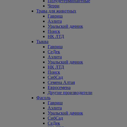
Полудетерминантные
Черри
Трава для животных
Гавриш
Аэлита
Уральский дачник
Поиск
НК ЛТД
Тыква
Гавриш
СеДек
Аэлита
Уральский дачник
НК ЛТД
Поиск
СибСад
Семена Алтая
Евросемена
Другие производители
Фасоль
Гавриш
Аэлита
Уральский дачник
СибСад
СеДек