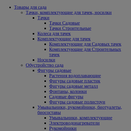
Товары для сада
Тачки, комплектующие для тачек, носилки
Тачки
Тачки Садовые
Тачки Строительные
Колеса для тачек
Комплектующие для тачек
Комплектующие для Садовых тачек
Комплектующие для Строительных
тачек
Носилки
Обустройство сада
Фигуры садовые
Растения водоплавающие
Фигуры садовые пластик
Фигуры садовые металл
Фонтаны, колонки
Садовые фигуры
Фигуры садовые полистоун
Умывальники, рукомойники, биотуалеты,
биосоставы
Умывальники, комплектующие
Электроводонагреватели
Рукомойники