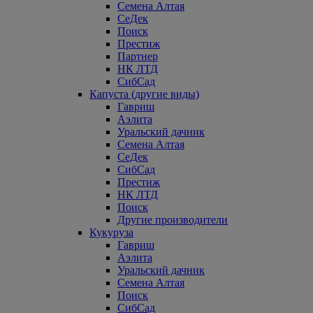
Семена Алтая
СеДек
Поиск
Престиж
Партнер
НК ЛТД
СибСад
Капуста (другие виды)
Гавриш
Аэлита
Уральский дачник
Семена Алтая
СеДек
СибСад
Престиж
НК ЛТД
Поиск
Другие производители
Кукуруза
Гавриш
Аэлита
Уральский дачник
Семена Алтая
Поиск
СибСад