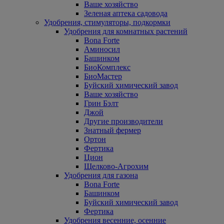
Ваше хозяйство
Зеленая аптека садовода
Удобрения, стимуляторы, подкормки
Удобрения для комнатных растений
Bona Forte
Аминосил
Башинком
БиоКомплекс
БиоМастер
Буйский химический завод
Ваше хозяйство
Грин Бэлт
Джой
Другие производители
Знатный фермер
Ортон
Фертика
Цион
Щелково-Агрохим
Удобрения для газона
Bona Forte
Башинком
Буйский химический завод
Фертика
Удобрения весенние, осенние