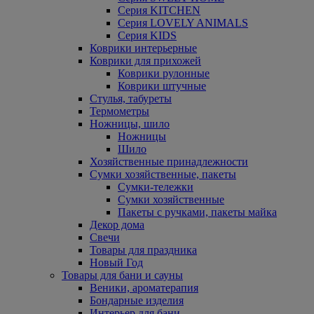
Серия KITCHEN
Серия LOVELY ANIMALS
Серия KIDS
Коврики интерьерные
Коврики для прихожей
Коврики рулонные
Коврики штучные
Стулья, табуреты
Термометры
Ножницы, шило
Ножницы
Шило
Хозяйственные принадлежности
Сумки хозяйственные, пакеты
Сумки-тележки
Сумки хозяйственные
Пакеты с ручками, пакеты майка
Декор дома
Свечи
Товары для праздника
Новый Год
Товары для бани и сауны
Веники, ароматерапия
Бондарные изделия
Интерьер для бани