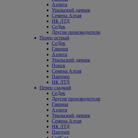
Аэлита
Уральский дачник
Семена Алтая
НК ЛТД
СеДек
Другие производители
Перец острый
СеДек
Гавриш
Аэлита
Уральский дачник
Поиск
Семена Алтая
Партнер
НК ЛТД
Перец сладкий
СеДек
Другие производители
Гавриш
Аэлита
Уральский дачник
Семена Алтая
НК ЛТД
Партнер
СибСад