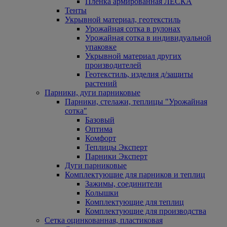
Пленка армированная ЛЕСКА
Тенты
Укрывной материал, геотекстиль
Урожайная сотка в рулонах
Урожайная сотка в индивидуальной
упаковке
Укрывной материал других
производителей
Геотекстиль, изделия д/защиты
растений
Парники, дуги парниковые
Парники, стелажи, теплицы "Урожайная
сотка"
Базовый
Оптима
Комфорт
Теплицы Эксперт
Парники Эксперт
Дуги парниковые
Комплектующие для парников и теплиц
Зажимы, соединители
Колышки
Комплектующие для теплиц
Комплектующие для производства
Сетка оцинкованная, пластиковая