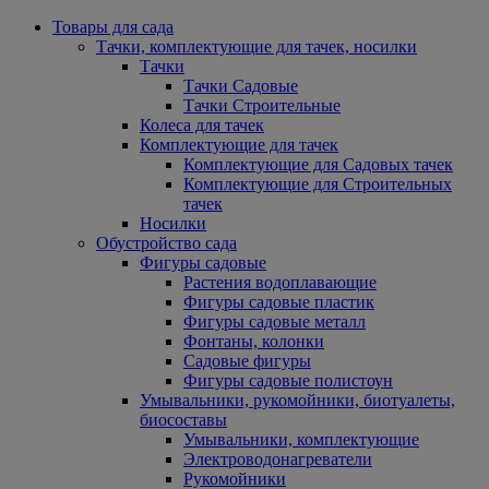
Товары для сада
Тачки, комплектующие для тачек, носилки
Тачки
Тачки Садовые
Тачки Строительные
Колеса для тачек
Комплектующие для тачек
Комплектующие для Садовых тачек
Комплектующие для Строительных
тачек
Носилки
Обустройство сада
Фигуры садовые
Растения водоплавающие
Фигуры садовые пластик
Фигуры садовые металл
Фонтаны, колонки
Садовые фигуры
Фигуры садовые полистоун
Умывальники, рукомойники, биотуалеты,
биосоставы
Умывальники, комплектующие
Электроводонагреватели
Рукомойники