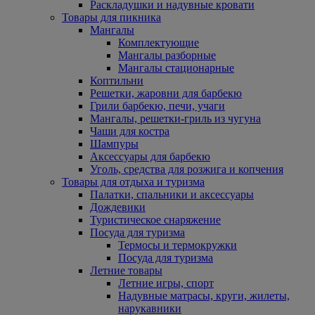
Раскладушки и надувные кровати
Товары для пикника
Мангалы
Комплектующие
Мангалы разборные
Мангалы стационарные
Коптильни
Решетки, жаровни для барбекю
Грили барбекю, печи, учаги
Мангалы, решетки-гриль из чугуна
Чаши для костра
Шампуры
Аксессуары для барбекю
Уголь, средства для розжига и копчения
Товары для отдыха и туризма
Палатки, спальники и аксессуары
Дождевики
Туристическое снаряжение
Посуда для туризма
Термосы и термокружки
Посуда для туризма
Летние товары
Летние игры, спорт
Надувные матрасы, круги, жилеты,
нарукавники