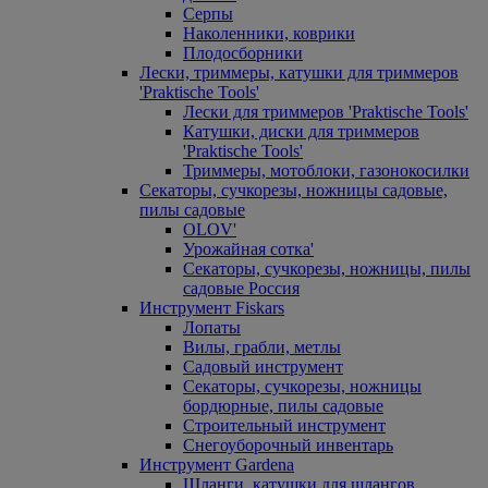
Серпы
Наколенники, коврики
Плодосборники
Лески, триммеры, катушки для триммеров
'Praktische Tools'
Лески для триммеров 'Praktische Tools'
Катушки, диски для триммеров
'Praktische Tools'
Триммеры, мотоблоки, газонокосилки
Секаторы, сучкорезы, ножницы садовые,
пилы садовые
OLOV'
Урожайная сотка'
Секаторы, сучкорезы, ножницы, пилы
садовые Россия
Инструмент Fiskars
Лопаты
Вилы, грабли, метлы
Садовый инструмент
Секаторы, сучкорезы, ножницы
бордюрные, пилы садовые
Строительный инструмент
Снегоуборочный инвентарь
Инструмент Gardena
Шланги, катушки для шлангов