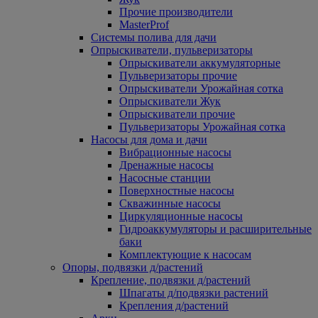
Прочие производители
MasterProf
Системы полива для дачи
Опрыскиватели, пульверизаторы
Опрыскиватели аккумуляторные
Пульверизаторы прочие
Опрыскиватели Урожайная сотка
Опрыскиватели Жук
Опрыскиватели прочие
Пульверизаторы Урожайная сотка
Насосы для дома и дачи
Вибрационные насосы
Дренажные насосы
Насосные станции
Поверхностные насосы
Скважинные насосы
Циркуляционные насосы
Гидроаккумуляторы и расширительные
баки
Комплектующие к насосам
Опоры, подвязки д/растений
Крепление, подвязки д/растений
Шпагаты д/подвязки растений
Крепления д/растений