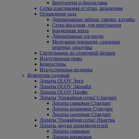
Биотуалеты и биосоставы
Сетка пластиковая от птиц, шпалерная
Ограждение сада
Декоративные заборы, грядки, клумбы
Сетка фасадная, для притенения
Бордюрная лента
Декоративные изгороди
Модульное покрытие, газонные
решетки, опалубка
Светильники на солнечной батарее
Искуственная трава
Компостеры
Искусственные водоемы
Инвентарь садовый
Лопаты OLOV Эрго
Лопаты OLOV Эколайн
Лопаты OLOV Профи
Лопаты 'Урожайная сотка' Стандарт
Лопаты совковые Стандарт
Лопаты штыковые Стандарт
Лопаты саперные Стандарт
Лопаты 'Урожайная сотка' Практик
Лопаты других производителей
Лопаты совковые
Лопаты штыковые