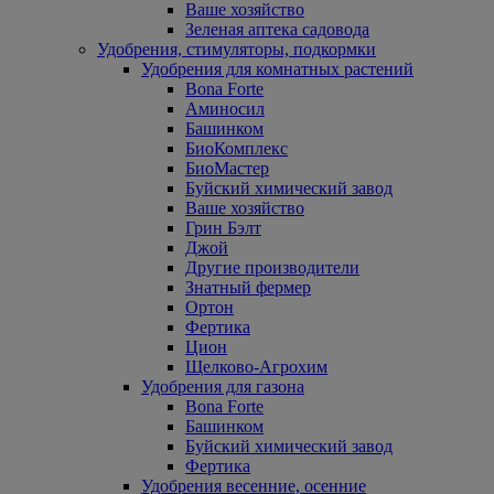
Ваше хозяйство
Зеленая аптека садовода
Удобрения, стимуляторы, подкормки
Удобрения для комнатных растений
Bona Forte
Аминосил
Башинком
БиоКомплекс
БиоМастер
Буйский химический завод
Ваше хозяйство
Грин Бэлт
Джой
Другие производители
Знатный фермер
Ортон
Фертика
Цион
Щелково-Агрохим
Удобрения для газона
Bona Forte
Башинком
Буйский химический завод
Фертика
Удобрения весенние, осенние