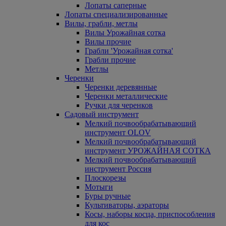
Лопаты саперные
Лопаты специализированные
Вилы, грабли, метлы
Вилы Урожайная сотка
Вилы прочие
Грабли 'Урожайная сотка'
Грабли прочие
Метлы
Черенки
Черенки деревянные
Черенки металлические
Ручки для черенков
Садовый инструмент
Мелкий почвообрабатывающий
инструмент OLOV
Мелкий почвообрабатывающий
инструмент УРОЖАЙНАЯ СОТКА
Мелкий почвообрабатывающий
инструмент Россия
Плоскорезы
Мотыги
Буры ручные
Культиваторы, аэраторы
Косы, наборы косца, приспособления
для кос