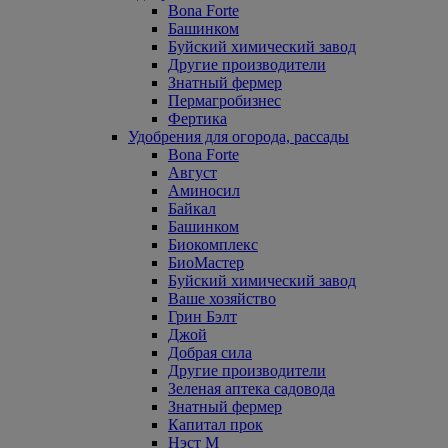
Bona Forte
Башинком
Буйский химический завод
Другие производители
Знатный фермер
Пермагробизнес
Фертика
Удобрения для огорода, рассады
Bona Forte
Август
Аминосил
Байкал
Башинком
Биокомплекс
БиоМастер
Буйский химический завод
Ваше хозяйство
Грин Бэлт
Джой
Добрая сила
Другие производители
Зеленая аптека садовода
Знатный фермер
Капитал прок
Нэст М