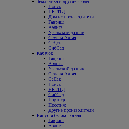
Земляника и другие ягоды
Поиск
НК ЛТД
Другие производители
Гавриш
Аэлита
Уральский дачник
Семена Алтая
СеДек
СибСад
Кабачок
Гавриш
Аэлита
Уральский дачник
Семена Алтая
СеДек
Поиск
НК ЛТД
СибСад
Партнер
Престиж
Другие производители
Капуста белокочанная
Гавриш
Аэлита