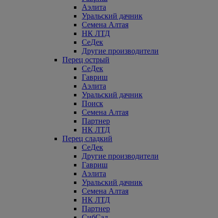
Аэлита
Уральский дачник
Семена Алтая
НК ЛТД
СеДек
Другие производители
Перец острый
СеДек
Гавриш
Аэлита
Уральский дачник
Поиск
Семена Алтая
Партнер
НК ЛТД
Перец сладкий
СеДек
Другие производители
Гавриш
Аэлита
Уральский дачник
Семена Алтая
НК ЛТД
Партнер
СибСад