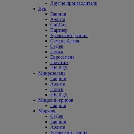
Другие производители
Лук
Гавриш
Аэлита
СибСад
Партнер
Уральский дачник
Семена Алтая
СеДек
Поиск
Евросемена
Престиж
НК ЛТД
Микрозелень
Гавриш
Аэлита
Поиск
НК ЛТД
Мицелий грибов
Гавриш
Морковь
СеДек
Гавриш
Аэлита
Уральский дачник