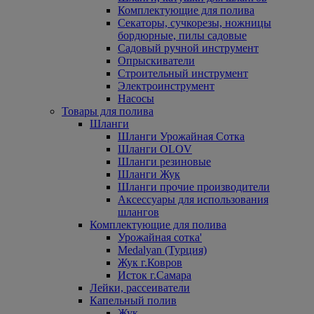
Комплектующие для полива
Секаторы, сучкорезы, ножницы
бордюрные, пилы садовые
Садовый ручной инструмент
Опрыскиватели
Строительный инструмент
Электроинструмент
Насосы
Товары для полива
Шланги
Шланги Урожайная Сотка
Шланги OLOV
Шланги резиновые
Шланги Жук
Шланги прочие производители
Аксессуары для использования
шлангов
Комплектующие для полива
Урожайная сотка'
Medalyan (Турция)
Жук г.Ковров
Исток г.Самара
Лейки, рассеиватели
Капельный полив
Жук