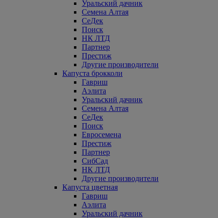
Уральский дачник
Семена Алтая
СеДек
Поиск
НК ЛТД
Партнер
Престиж
Другие производители
Капуста брокколи
Гавриш
Аэлита
Уральский дачник
Семена Алтая
СеДек
Поиск
Евросемена
Престиж
Партнер
СибСад
НК ЛТД
Другие производители
Капуста цветная
Гавриш
Аэлита
Уральский дачник