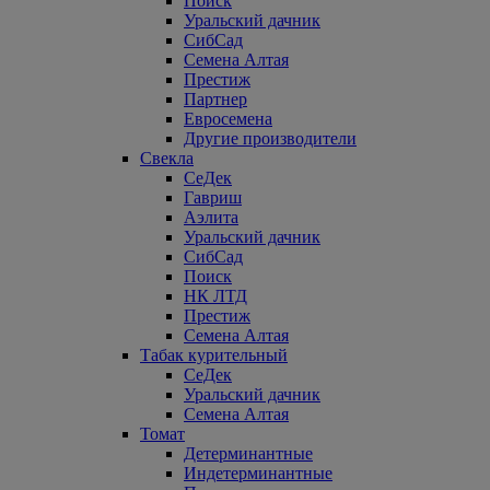
Поиск
Уральский дачник
СибСад
Семена Алтая
Престиж
Партнер
Евросемена
Другие производители
Свекла
СеДек
Гавриш
Аэлита
Уральский дачник
СибСад
Поиск
НК ЛТД
Престиж
Семена Алтая
Табак курительный
СеДек
Уральский дачник
Семена Алтая
Томат
Детерминантные
Индетерминантные