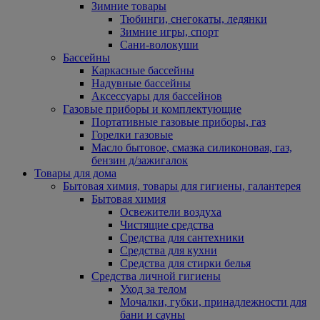
Зимние товары
Тюбинги, снегокаты, ледянки
Зимние игры, спорт
Сани-волокуши
Бассейны
Каркасные бассейны
Надувные бассейны
Аксессуары для бассейнов
Газовые приборы и комплектующие
Портативные газовые приборы, газ
Горелки газовые
Масло бытовое, смазка силиконовая, газ,
бензин д/зажигалок
Товары для дома
Бытовая химия, товары для гигиены, галантерея
Бытовая химия
Освежители воздуха
Чистящие средства
Средства для сантехники
Средства для кухни
Средства для стирки белья
Средства личной гигиены
Уход за телом
Мочалки, губки, принадлежности для
бани и сауны