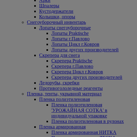
Арки
Шпалеры
Кустодержатели
Колышки, опоры
Снегоуборочный инвентарь
Лопаты снегоуборочные
Лопаты Praktische
Лопаты г.Павлово
Лопаты Цикл г.Ковров
Лопаты других производителей
Скрепера для снега
Скрепера Praktische
Скрепера г.Павлово
Скрепера Цикл г.Ковров
Скрепера других производителей
Ледорубы, скребки
Противогололедные реагенты
Пленка, тенты, укрывной материал
Пленка полиэтиленовая
Пленка полиэтиленовая
'УРОЖАЙНАЯ СОТКА' в
индивидуальной упаковке
Пленка полиэтиленовая в рулонах
Пленка армированная
Пленка армированная НИТКА