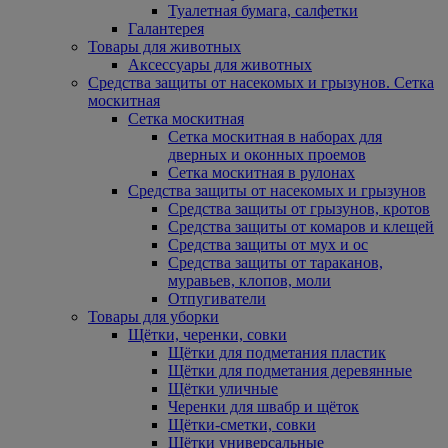
Туалетная бумага, салфетки
Галантерея
Товары для животных
Аксессуары для животных
Средства защиты от насекомых и грызунов. Сетка
москитная
Сетка москитная
Сетка москитная в наборах для
дверных и оконных проемов
Сетка москитная в рулонах
Средства защиты от насекомых и грызунов
Средства защиты от грызунов, кротов
Средства защиты от комаров и клещей
Средства защиты от мух и ос
Средства защиты от тараканов,
муравьев, клопов, моли
Отпугиватели
Товары для уборки
Щётки, черенки, совки
Щётки для подметания пластик
Щётки для подметания деревянные
Щётки уличные
Черенки для швабр и щёток
Щётки-сметки, совки
Щётки универсальные