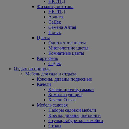
НК ЛТД
Физалис, экзотика
НК ЛТД
Аэлита
СеДек
Семена Алтая
Поиск
Цветы
Однолетние цветы
Многолетние цветы
Комнатные цветы
Картофель
СеДек
Отдых на природе
Мебель для сада и отдыха
Коконы, диваны подвесные
Качели
Качели прочие, гамаки
Комплектующие
Качели Ольса
Мебель садовая
Наборы садовой мебели
Кресла, диваны, шезлонги
Стулья, табуреты, скамейки
Столы