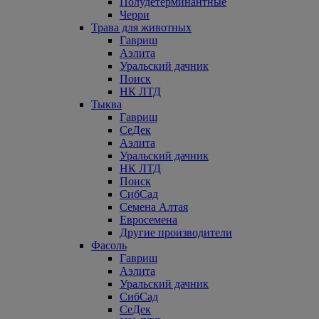
Полудетерминантные
Черри
Трава для животных
Гавриш
Аэлита
Уральский дачник
Поиск
НК ЛТД
Тыква
Гавриш
СеДек
Аэлита
Уральский дачник
НК ЛТД
Поиск
СибСад
Семена Алтая
Евросемена
Другие производители
Фасоль
Гавриш
Аэлита
Уральский дачник
СибСад
СеДек