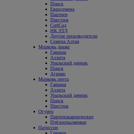
Поиск
Евросемена
Партнер
Престиж
СибСад
НК ЛТД
Другие производители
Семена Алтая
Морковь драже
Гавриш
Аэлита
Уральский дачник
Поиск
Агрико
Морковь лента
Гавриш
Аэлита
Уральский дачник
Поиск
Престиж
Огурец
Партенокарпические
Пчёлоопыляемые
Патиссон
Гавриш