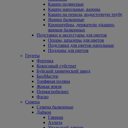
Кашпо подвесные
Кашпо напольные, вазоны
Кашпо на перила, водосточную трубу
Ящики балконные
Кронштейны, держатели д/кашпо,
ящиков балконных
Подставки и аксессуары для цветов
Опоры, шпалеры для цветов
Подставки для цветов напольные
Поддоны для цветов
Грунты
Фертика
Кокосовый субстрат
Буйский химический завод
БиоМастер
Торфяная поляна
Живая земля
Пермагробизнес
Фаско
Семена
Семена балконные
Дайкон
Гавриш
Аэлита
Уральский дачник