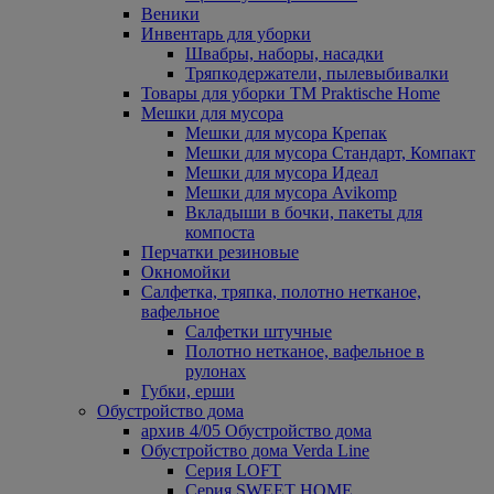
Веники
Инвентарь для уборки
Швабры, наборы, насадки
Тряпкодержатели, пылевыбивалки
Товары для уборки ТМ Praktische Home
Мешки для мусора
Мешки для мусора Крепак
Мешки для мусора Стандарт, Компакт
Мешки для мусора Идеал
Мешки для мусора Avikomp
Вкладыши в бочки, пакеты для
компоста
Перчатки резиновые
Окномойки
Салфетка, тряпка, полотно нетканое,
вафельное
Салфетки штучные
Полотно нетканое, вафельное в
рулонах
Губки, ерши
Обустройство дома
архив 4/05 Обустройство дома
Обустройство дома Verda Line
Серия LOFT
Серия SWEET HOME