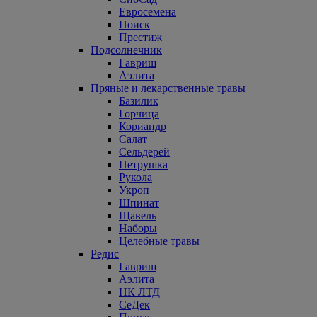
Евросемена
Поиск
Престиж
Подсолнечник
Гавриш
Аэлита
Пряные и лекарственные травы
Базилик
Горчица
Кориандр
Салат
Сельдерей
Петрушка
Рукола
Укроп
Шпинат
Щавель
Наборы
Целебные травы
Редис
Гавриш
Аэлита
НК ЛТД
СеДек