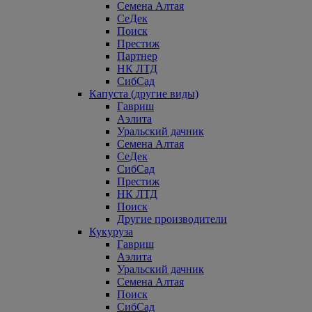
Семена Алтая
СеДек
Поиск
Престиж
Партнер
НК ЛТД
СибСад
Капуста (другие виды)
Гавриш
Аэлита
Уральский дачник
Семена Алтая
СеДек
СибСад
Престиж
НК ЛТД
Поиск
Другие производители
Кукуруза
Гавриш
Аэлита
Уральский дачник
Семена Алтая
Поиск
СибСад