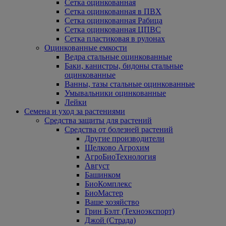
Сетка оцинкованная
Сетка оцинкованная в ПВХ
Сетка оцинкованная Рабица
Сетка оцинкованная ЦПВС
Сетка пластиковая в рулонах
Оцинкованные емкости
Ведра стальные оцинкованные
Баки, канистры, бидоны стальные
оцинкованные
Ванны, тазы стальные оцинкованные
Умывальники оцинкованные
Лейки
Семена и уход за растениями
Средства защиты для растений
Средства от болезней растений
Другие производители
Щелково Агрохим
АгроБиоТехнология
Август
Башинком
БиоКомплекс
БиоМастер
Ваше хозяйство
Грин Бэлт (Техноэкспорт)
Джой (Страда)