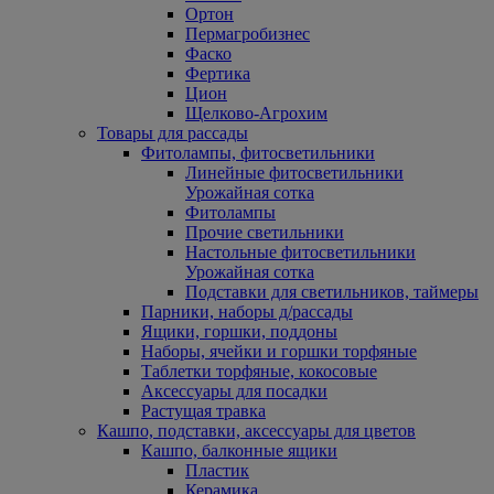
Ортон
Пермагробизнес
Фаско
Фертика
Цион
Щелково-Агрохим
Товары для рассады
Фитолампы, фитосветильники
Линейные фитосветильники
Урожайная сотка
Фитолампы
Прочие светильники
Настольные фитосветильники
Урожайная сотка
Подставки для светильников, таймеры
Парники, наборы д/рассады
Ящики, горшки, поддоны
Наборы, ячейки и горшки торфяные
Таблетки торфяные, кокосовые
Аксессуары для посадки
Растущая травка
Кашпо, подставки, аксессуары для цветов
Кашпо, балконные ящики
Пластик
Керамика