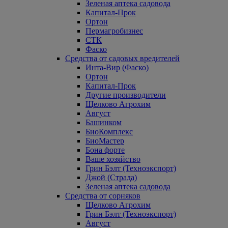
Зеленая аптека садовода
Капитал-Прок
Ортон
Пермагробизнес
СТК
Фаско
Средства от садовых вредителей
Инта-Вир (Фаско)
Ортон
Капитал-Прок
Другие производители
Щелково Агрохим
Август
Башинком
БиоКомплекс
БиоМастер
Бона форте
Ваше хозяйство
Грин Бэлт (Техноэкспорт)
Джой (Страда)
Зеленая аптека садовода
Средства от сорняков
Щелково Агрохим
Грин Бэлт (Техноэкспорт)
Август