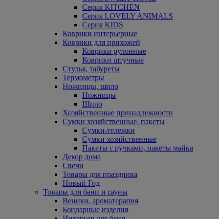
Серия KITCHEN
Серия LOVELY ANIMALS
Серия KIDS
Коврики интерьерные
Коврики для прихожей
Коврики рулонные
Коврики штучные
Стулья, табуреты
Термометры
Ножницы, шило
Ножницы
Шило
Хозяйственные принадлежности
Сумки хозяйственные, пакеты
Сумки-тележки
Сумки хозяйственные
Пакеты с ручками, пакеты майка
Декор дома
Свечи
Товары для праздника
Новый Год
Товары для бани и сауны
Веники, ароматерапия
Бондарные изделия
Интерьер для бани