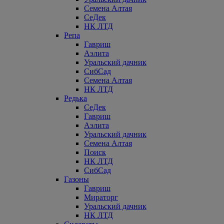
Семена Алтая
СеДек
НК ЛТД
Репа
Гавриш
Аэлита
Уральский дачник
СибСад
Семена Алтая
НК ЛТД
Редька
СеДек
Гавриш
Аэлита
Уральский дачник
Семена Алтая
Поиск
НК ЛТД
СибСад
Газоны
Гавриш
Мираторг
Уральский дачник
НК ЛТД