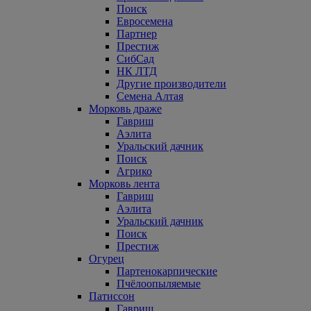
Поиск
Евросемена
Партнер
Престиж
СибСад
НК ЛТД
Другие производители
Семена Алтая
Морковь драже
Гавриш
Аэлита
Уральский дачник
Поиск
Агрико
Морковь лента
Гавриш
Аэлита
Уральский дачник
Поиск
Престиж
Огурец
Партенокарпические
Пчёлоопыляемые
Патиссон
Гавриш