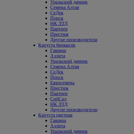
Уральский дачник
Семена Алтая
СеДек
Поиск
НК ЛТД
Партнер
Престиж
Другие производители
Капуста брокколи
Гавриш
Аэлита
Уральский дачник
Семена Алтая
СеДек
Поиск
Евросемена
Престиж
Партнер
СибСад
НК ЛТД
Другие производители
Капуста цветная
Гавриш
Аэлита
Уральский дачник