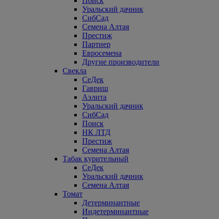
Поиск
Уральский дачник
СибСад
Семена Алтая
Престиж
Партнер
Евросемена
Другие производители
Свекла
СеДек
Гавриш
Аэлита
Уральский дачник
СибСад
Поиск
НК ЛТД
Престиж
Семена Алтая
Табак курительный
СеДек
Уральский дачник
Семена Алтая
Томат
Детерминантные
Индетерминантные