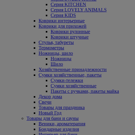
Серия KITCHEN
Серия LOVELY ANIMALS
Серия KIDS
Коврики интерьерные
Коврики для прихожей
Коврики рулонные
Коврики штучные
Стулья, табуреты
Термометры
Ножницы, шило
Ножницы
Шило
Хозяйственные принадлежности
Сумки хозяйственные, пакеты
Сумки-тележки
Сумки хозяйственные
Пакеты с ручками, пакеты майка
Декор дома
Свечи
Товары для праздника
Новый Год
Товары для бани и сауны
Веники, ароматерапия
Бондарные изделия
Интерьер для бани