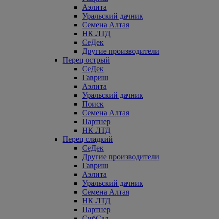
Аэлита
Уральский дачник
Семена Алтая
НК ЛТД
СеДек
Другие производители
Перец острый
СеДек
Гавриш
Аэлита
Уральский дачник
Поиск
Семена Алтая
Партнер
НК ЛТД
Перец сладкий
СеДек
Другие производители
Гавриш
Аэлита
Уральский дачник
Семена Алтая
НК ЛТД
Партнер
СибСад