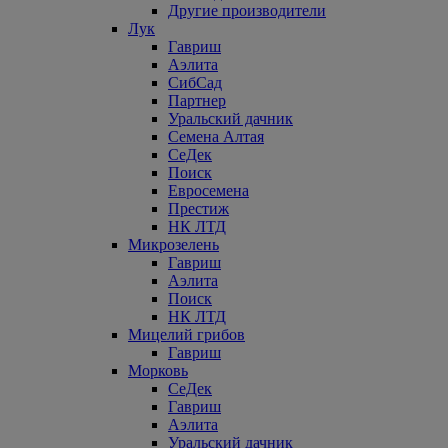
Другие производители
Лук
Гавриш
Аэлита
СибСад
Партнер
Уральский дачник
Семена Алтая
СеДек
Поиск
Евросемена
Престиж
НК ЛТД
Микрозелень
Гавриш
Аэлита
Поиск
НК ЛТД
Мицелий грибов
Гавриш
Морковь
СеДек
Гавриш
Аэлита
Уральский дачник