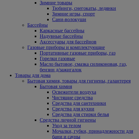
Зимние товары
Тюбинги, снегокаты, ледянки
Зимние игры, спорт
Сани-волокуши
Бассейны
Каркасные бассейны
Надувные бассейны
Аксессуары для бассейнов
Газовые приборы и комплектующие
Портативные газовые приборы, газ
Горелки газовые
Масло бытовое, смазка силиконовая, газ,
бензин д/зажигалок
Товары для дома
Бытовая химия, товары для гигиены, галантерея
Бытовая химия
Освежители воздуха
Чистящие средства
Средства для сантехники
Средства для кухни
Средства для стирки белья
Средства личной гигиены
Уход за телом
Мочалки, губки, принадлежности для
бани и сауны