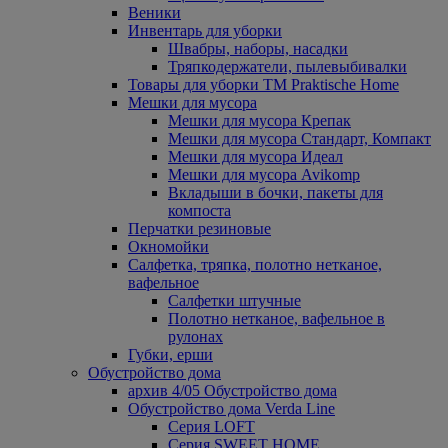
Веники
Инвентарь для уборки
Швабры, наборы, насадки
Тряпкодержатели, пылевыбивалки
Товары для уборки ТМ Praktische Home
Мешки для мусора
Мешки для мусора Крепак
Мешки для мусора Стандарт, Компакт
Мешки для мусора Идеал
Мешки для мусора Avikomp
Вкладыши в бочки, пакеты для
компоста
Перчатки резиновые
Окномойки
Салфетка, тряпка, полотно нетканое,
вафельное
Салфетки штучные
Полотно нетканое, вафельное в
рулонах
Губки, ерши
Обустройство дома
архив 4/05 Обустройство дома
Обустройство дома Verda Line
Серия LOFT
Серия SWEET HOME