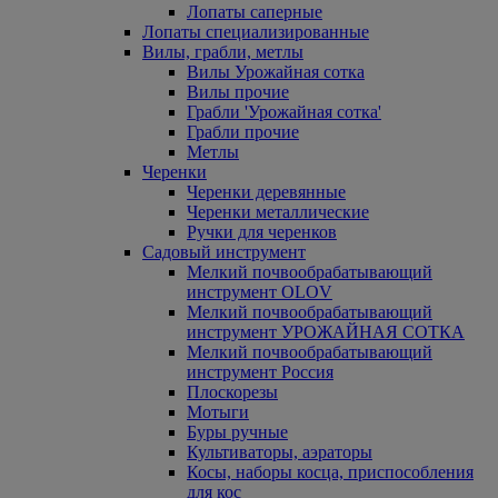
Лопаты саперные
Лопаты специализированные
Вилы, грабли, метлы
Вилы Урожайная сотка
Вилы прочие
Грабли 'Урожайная сотка'
Грабли прочие
Метлы
Черенки
Черенки деревянные
Черенки металлические
Ручки для черенков
Садовый инструмент
Мелкий почвообрабатывающий
инструмент OLOV
Мелкий почвообрабатывающий
инструмент УРОЖАЙНАЯ СОТКА
Мелкий почвообрабатывающий
инструмент Россия
Плоскорезы
Мотыги
Буры ручные
Культиваторы, аэраторы
Косы, наборы косца, приспособления
для кос