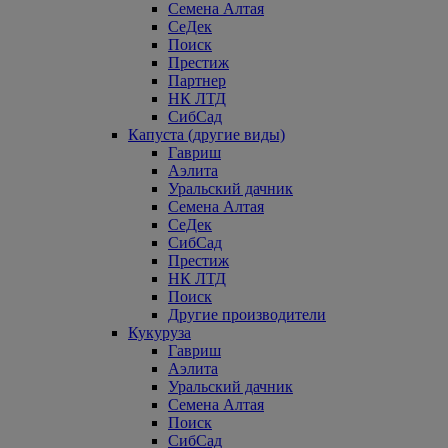
Семена Алтая
СеДек
Поиск
Престиж
Партнер
НК ЛТД
СибСад
Капуста (другие виды)
Гавриш
Аэлита
Уральский дачник
Семена Алтая
СеДек
СибСад
Престиж
НК ЛТД
Поиск
Другие производители
Кукуруза
Гавриш
Аэлита
Уральский дачник
Семена Алтая
Поиск
СибСад