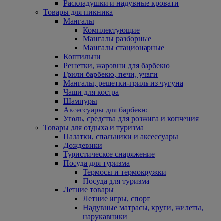
Раскладушки и надувные кровати
Товары для пикника
Мангалы
Комплектующие
Мангалы разборные
Мангалы стационарные
Коптильни
Решетки, жаровни для барбекю
Грили барбекю, печи, учаги
Мангалы, решетки-гриль из чугуна
Чаши для костра
Шампуры
Аксессуары для барбекю
Уголь, средства для розжига и копчения
Товары для отдыха и туризма
Палатки, спальники и аксессуары
Дождевики
Туристическое снаряжение
Посуда для туризма
Термосы и термокружки
Посуда для туризма
Летние товары
Летние игры, спорт
Надувные матрасы, круги, жилеты,
нарукавники