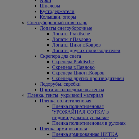
Арки
Шпалеры
Кустодержатели
Колышки, опоры
Снегоуборочный инвентарь
Лопаты снегоуборочные
Лопаты Praktische
Лопаты г.Павлово
Лопаты Цикл г.Ковров
Лопаты других производителей
Скрепера для снега
Скрепера Praktische
Скрепера г.Павлово
Скрепера Цикл г.Ковров
Скрепера других производителей
Ледорубы, скребки
Противогололедные реагенты
Пленка, тенты, укрывной материал
Пленка полиэтиленовая
Пленка полиэтиленовая
'УРОЖАЙНАЯ СОТКА' в
индивидуальной упаковке
Пленка полиэтиленовая в рулонах
Пленка армированная
Пленка армированная НИТКА