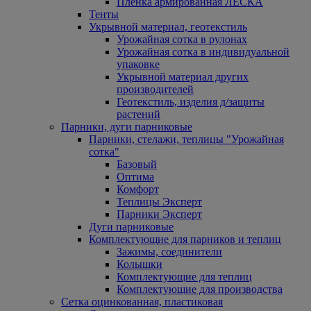
Пленка армированная ЛЕСКА
Тенты
Укрывной материал, геотекстиль
Урожайная сотка в рулонах
Урожайная сотка в индивидуальной
упаковке
Укрывной материал других
производителей
Геотекстиль, изделия д/защиты
растений
Парники, дуги парниковые
Парники, стелажи, теплицы "Урожайная
сотка"
Базовый
Оптима
Комфорт
Теплицы Эксперт
Парники Эксперт
Дуги парниковые
Комплектующие для парников и теплиц
Зажимы, соединители
Колышки
Комплектующие для теплиц
Комплектующие для производства
Сетка оцинкованная, пластиковая