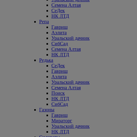
Семена Алтая
СеДек
НК ЛТД
Репа
Гавриш
Аэлита
Уральский дачник
СибСад
Семена Алтая
НК ЛТД
Редька
СеДек
Гавриш
Аэлита
Уральский дачник
Семена Алтая
Поиск
НК ЛТД
СибСад
Газоны
Гавриш
Мираторг
Уральский дачник
НК ЛТД