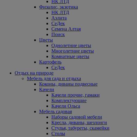
НК ЛТД
Физалис, экзотика
НК ЛТД
Аэлита
СеДек
Семена Алтая
Поиск
Цветы
Однолетние цветы
Многолетние цветы
Комнатные цветы
Картофель
СеДек
Отдых на природе
Мебель для сада и отдыха
Коконы, диваны подвесные
Качели
Качели прочие, гамаки
Комплектующие
Качели Ольса
Мебель садовая
Наборы садовой мебели
Кресла, диваны, шезлонги
Стулья, табуреты, скамейки
Столы