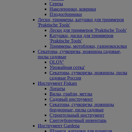
Серпы
Наколенники, коврики
Плодосборники
Лески, триммеры, катушки для триммеров
'Praktische Tools'
Лески для триммеров 'Praktische Tools'
Катушки, диски для триммеров
'Praktische Tools'
Триммеры, мотоблоки, газонокосилки
Секаторы, сучкорезы, ножницы садовые,
пилы садовые
OLOV'
Урожайная сотка'
Секаторы, сучкорезы, ножницы, пилы
садовые Россия
Инструмент Fiskars
Лопаты
Вилы, грабли, метлы
Садовый инструмент
Секаторы, сучкорезы, ножницы
бордюрные, пилы садовые
Строительный инструмент
Снегоуборочный инвентарь
Инструмент Gardena
Шланги, катушки для шлангов