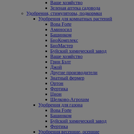
Ваше хозяйство
Зеленая аптека садовода
Удобрения, стимуляторы, подкормки
Удобрения для комнатных растений
Bona Forte
Аминосил
Башинком
БиоКомплекс
БиоМастер
Буйский химический завод
Ваше хозяйство
Грин Бэлт
Джой
Другие производители
Знатный фермер
Ортон
Фертика
Цион
Щелково-Агрохим
Удобрения для газона
Bona Forte
Башинком
Буйский химический завод
Фертика
Удобрения весенние, осенние