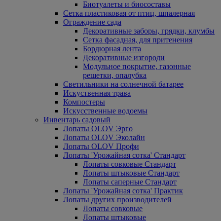
Биотуалеты и биосоставы
Сетка пластиковая от птиц, шпалерная
Ограждение сада
Декоративные заборы, грядки, клумбы
Сетка фасадная, для притенения
Бордюрная лента
Декоративные изгороди
Модульное покрытие, газонные
решетки, опалубка
Светильники на солнечной батарее
Искуственная трава
Компостеры
Искусственные водоемы
Инвентарь садовый
Лопаты OLOV Эрго
Лопаты OLOV Эколайн
Лопаты OLOV Профи
Лопаты 'Урожайная сотка' Стандарт
Лопаты совковые Стандарт
Лопаты штыковые Стандарт
Лопаты саперные Стандарт
Лопаты 'Урожайная сотка' Практик
Лопаты других производителей
Лопаты совковые
Лопаты штыковые