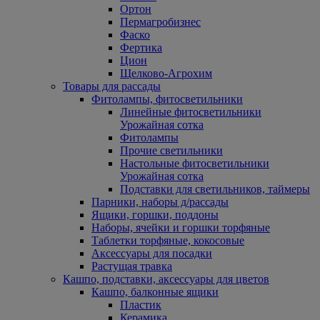
Ортон
Пермагробизнес
Фаско
Фертика
Цион
Щелково-Агрохим
Товары для рассады
Фитолампы, фитосветильники
Линейные фитосветильники
Урожайная сотка
Фитолампы
Прочие светильники
Настольные фитосветильники
Урожайная сотка
Подставки для светильников, таймеры
Парники, наборы д/рассады
Ящики, горшки, поддоны
Наборы, ячейки и горшки торфяные
Таблетки торфяные, кокосовые
Аксессуары для посадки
Растущая травка
Кашпо, подставки, аксессуары для цветов
Кашпо, балконные ящики
Пластик
Керамика