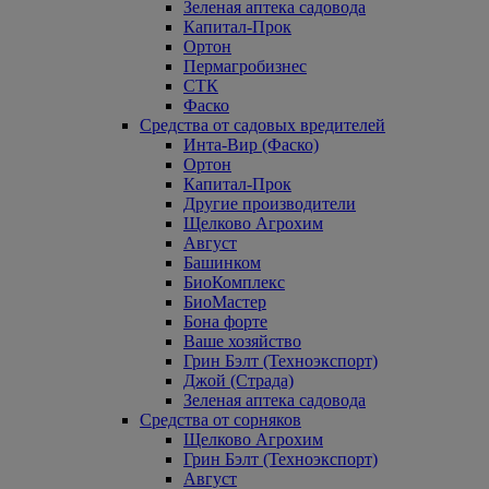
Зеленая аптека садовода
Капитал-Прок
Ортон
Пермагробизнес
СТК
Фаско
Средства от садовых вредителей
Инта-Вир (Фаско)
Ортон
Капитал-Прок
Другие производители
Щелково Агрохим
Август
Башинком
БиоКомплекс
БиоМастер
Бона форте
Ваше хозяйство
Грин Бэлт (Техноэкспорт)
Джой (Страда)
Зеленая аптека садовода
Средства от сорняков
Щелково Агрохим
Грин Бэлт (Техноэкспорт)
Август