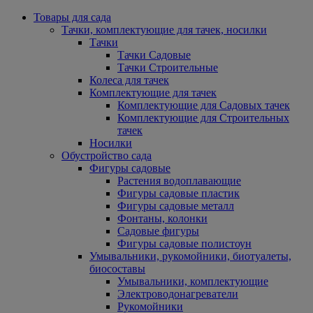
Товары для сада
Тачки, комплектующие для тачек, носилки
Тачки
Тачки Садовые
Тачки Строительные
Колеса для тачек
Комплектующие для тачек
Комплектующие для Садовых тачек
Комплектующие для Строительных
тачек
Носилки
Обустройство сада
Фигуры садовые
Растения водоплавающие
Фигуры садовые пластик
Фигуры садовые металл
Фонтаны, колонки
Садовые фигуры
Фигуры садовые полистоун
Умывальники, рукомойники, биотуалеты,
биосоставы
Умывальники, комплектующие
Электроводонагреватели
Рукомойники