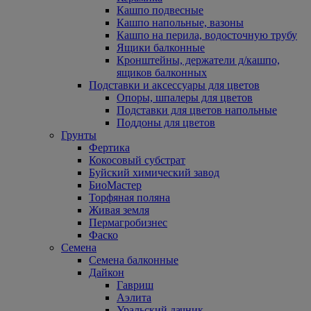
Кашпо подвесные
Кашпо напольные, вазоны
Кашпо на перила, водосточную трубу
Ящики балконные
Кронштейны, держатели д/кашпо,
ящиков балконных
Подставки и аксессуары для цветов
Опоры, шпалеры для цветов
Подставки для цветов напольные
Поддоны для цветов
Грунты
Фертика
Кокосовый субстрат
Буйский химический завод
БиоМастер
Торфяная поляна
Живая земля
Пермагробизнес
Фаско
Семена
Семена балконные
Дайкон
Гавриш
Аэлита
Уральский дачник