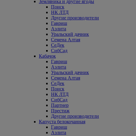
Земляника и другие ягоды
Поиск
НК ЛТД
Другие производители
Гавриш
Аэлита
Уральский дачник
Семена Алтая
СеДек
СибСад
Кабачок
Гавриш
Аэлита
Уральский дачник
Семена Алтая
СеДек
Поиск
НК ЛТД
СибСад
Партнер
Престиж
Другие производители
Капуста белокочанная
Гавриш
Аэлита