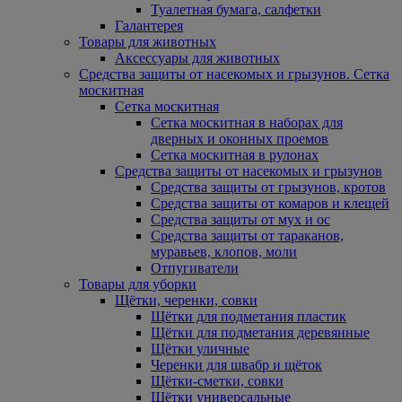
Туалетная бумага, салфетки
Галантерея
Товары для животных
Аксессуары для животных
Средства защиты от насекомых и грызунов. Сетка
москитная
Сетка москитная
Сетка москитная в наборах для
дверных и оконных проемов
Сетка москитная в рулонах
Средства защиты от насекомых и грызунов
Средства защиты от грызунов, кротов
Средства защиты от комаров и клещей
Средства защиты от мух и ос
Средства защиты от тараканов,
муравьев, клопов, моли
Отпугиватели
Товары для уборки
Щётки, черенки, совки
Щётки для подметания пластик
Щётки для подметания деревянные
Щётки уличные
Черенки для швабр и щёток
Щётки-сметки, совки
Щётки универсальные