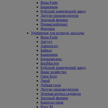
Bona Forte
Башинком
Буйский химический завод
Другие производители
Знатный фермер
Пермагробизнес
Фертика
Удобрения для огорода, рассады
Bona Forte
Август
Аминосил
Байкал
Башинком
Биокомплекс
БиоМастер
Буйский химический завод
Ваше хозяйство
Грин Бэлт
Джой
Добрая сила
Другие производители
Зеленая аптека садовода
Знатный фермер
Капитал прок
Нэст М