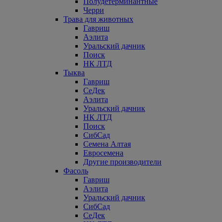
Полудетерминантные
Черри
Трава для животных
Гавриш
Аэлита
Уральский дачник
Поиск
НК ЛТД
Тыква
Гавриш
СеДек
Аэлита
Уральский дачник
НК ЛТД
Поиск
СибСад
Семена Алтая
Евросемена
Другие производители
Фасоль
Гавриш
Аэлита
Уральский дачник
СибСад
СеДек