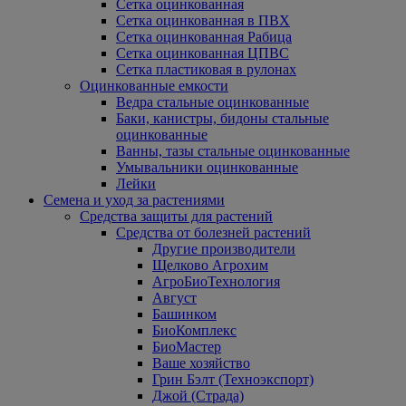
Сетка оцинкованная
Сетка оцинкованная в ПВХ
Сетка оцинкованная Рабица
Сетка оцинкованная ЦПВС
Сетка пластиковая в рулонах
Оцинкованные емкости
Ведра стальные оцинкованные
Баки, канистры, бидоны стальные
оцинкованные
Ванны, тазы стальные оцинкованные
Умывальники оцинкованные
Лейки
Семена и уход за растениями
Средства защиты для растений
Средства от болезней растений
Другие производители
Щелково Агрохим
АгроБиоТехнология
Август
Башинком
БиоКомплекс
БиоМастер
Ваше хозяйство
Грин Бэлт (Техноэкспорт)
Джой (Страда)