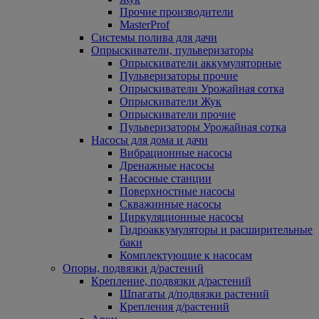
Прочие производители
MasterProf
Системы полива для дачи
Опрыскиватели, пульверизаторы
Опрыскиватели аккумуляторные
Пульверизаторы прочие
Опрыскиватели Урожайная сотка
Опрыскиватели Жук
Опрыскиватели прочие
Пульверизаторы Урожайная сотка
Насосы для дома и дачи
Вибрационные насосы
Дренажные насосы
Насосные станции
Поверхностные насосы
Скважинные насосы
Циркуляционные насосы
Гидроаккумуляторы и расширительные
баки
Комплектующие к насосам
Опоры, подвязки д/растений
Крепление, подвязки д/растений
Шпагаты д/подвязки растений
Крепления д/растений