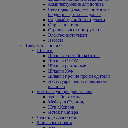
Комплектующие для полива
Секаторы, сучкорезы, ножницы
бордюрные, пилы садовые
Садовый ручной инструмент
Опрыскиватели
Строительный инструмент
Электроинструмент
Насосы
Товары для полива
Шланги
Шланги Урожайная Сотка
Шланги OLOV
Шланги резиновые
Шланги Жук
Шланги прочие производители
Аксессуары для использования
шлангов
Комплектующие для полива
Урожайная сотка'
Medalyan (Турция)
Жук г.Ковров
Исток г.Самара
Лейки, рассеиватели
Капельный полив
Жук