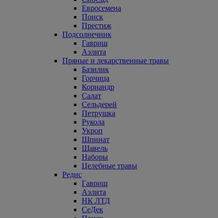
Евросемена
Поиск
Престиж
Подсолнечник
Гавриш
Аэлита
Пряные и лекарственные травы
Базилик
Горчица
Кориандр
Салат
Сельдерей
Петрушка
Рукола
Укроп
Шпинат
Щавель
Наборы
Целебные травы
Редис
Гавриш
Аэлита
НК ЛТД
СеДек