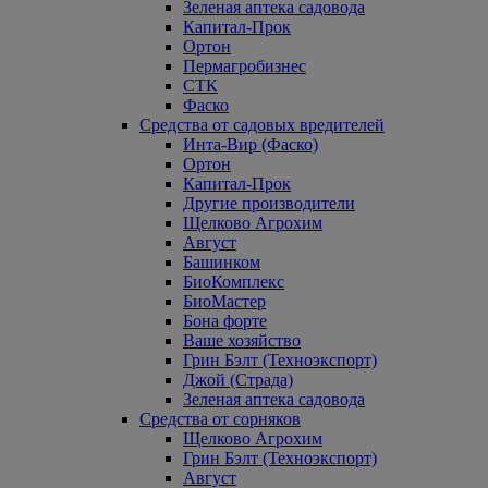
Зеленая аптека садовода
Капитал-Прок
Ортон
Пермагробизнес
СТК
Фаско
Средства от садовых вредителей
Инта-Вир (Фаско)
Ортон
Капитал-Прок
Другие производители
Щелково Агрохим
Август
Башинком
БиоКомплекс
БиоМастер
Бона форте
Ваше хозяйство
Грин Бэлт (Техноэкспорт)
Джой (Страда)
Зеленая аптека садовода
Средства от сорняков
Щелково Агрохим
Грин Бэлт (Техноэкспорт)
Август