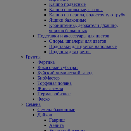
Кашпо подвесные
Кашпо напольные, вазоны
Кашпо на перила, водосточную трубу
Ящики балконные
Кронштейны, держатели д/кашпо,
ящиков балконных
Подставки и аксессуары для цветов
Опоры, шпалеры для цветов
Подставки для цветов напольные
Поддоны для цветов
Грунты
Фертика
Кокосовый субстрат
Буйский химический завод
БиоМастер
Торфяная поляна
Живая земля
Пермагробизнес
Фаско
Семена
Семена балконные
Дайкон
Гавриш
Аэлита
Уральский дачник