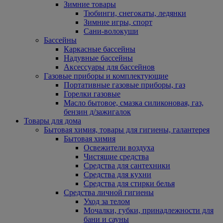
Зимние товары
Тюбинги, снегокаты, ледянки
Зимние игры, спорт
Сани-волокуши
Бассейны
Каркасные бассейны
Надувные бассейны
Аксессуары для бассейнов
Газовые приборы и комплектующие
Портативные газовые приборы, газ
Горелки газовые
Масло бытовое, смазка силиконовая, газ,
бензин д/зажигалок
Товары для дома
Бытовая химия, товары для гигиены, галантерея
Бытовая химия
Освежители воздуха
Чистящие средства
Средства для сантехники
Средства для кухни
Средства для стирки белья
Средства личной гигиены
Уход за телом
Мочалки, губки, принадлежности для
бани и сауны