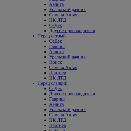
Аэлита
Уральский дачник
Семена Алтая
НК ЛТД
СеДек
Другие производители
Перец острый
СеДек
Гавриш
Аэлита
Уральский дачник
Поиск
Семена Алтая
Партнер
НК ЛТД
Перец сладкий
СеДек
Другие производители
Гавриш
Аэлита
Уральский дачник
Семена Алтая
НК ЛТД
Партнер
СибСад