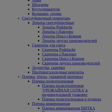
Арки
Шпалеры
Кустодержатели
Колышки, опоры
Снегоуборочный инвентарь
Лопаты снегоуборочные
Лопаты Praktische
Лопаты г.Павлово
Лопаты Цикл г.Ковров
Лопаты других производителей
Скрепера для снега
Скрепера Praktische
Скрепера г.Павлово
Скрепера Цикл г.Ковров
Скрепера других производителей
Ледорубы, скребки
Противогололедные реагенты
Пленка, тенты, укрывной материал
Пленка полиэтиленовая
Пленка полиэтиленовая
'УРОЖАЙНАЯ СОТКА' в
индивидуальной упаковке
Пленка полиэтиленовая в рулонах
Пленка армированная
Пленка армированная НИТКА