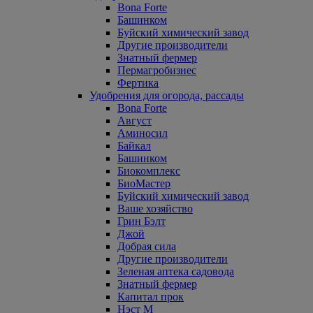
Bona Forte
Башинком
Буйский химический завод
Другие производители
Знатный фермер
Пермагробизнес
Фертика
Удобрения для огорода, рассады
Bona Forte
Август
Аминосил
Байкал
Башинком
Биокомплекс
БиоМастер
Буйский химический завод
Ваше хозяйство
Грин Бэлт
Джой
Добрая сила
Другие производители
Зеленая аптека садовода
Знатный фермер
Капитал прок
Нэст М