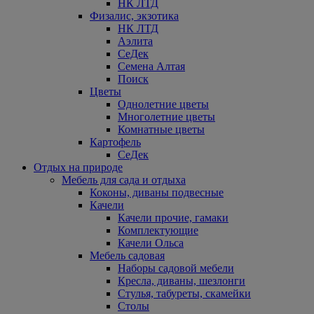
НК ЛТД
Физалис, экзотика
НК ЛТД
Аэлита
СеДек
Семена Алтая
Поиск
Цветы
Однолетние цветы
Многолетние цветы
Комнатные цветы
Картофель
СеДек
Отдых на природе
Мебель для сада и отдыха
Коконы, диваны подвесные
Качели
Качели прочие, гамаки
Комплектующие
Качели Ольса
Мебель садовая
Наборы садовой мебели
Кресла, диваны, шезлонги
Стулья, табуреты, скамейки
Столы