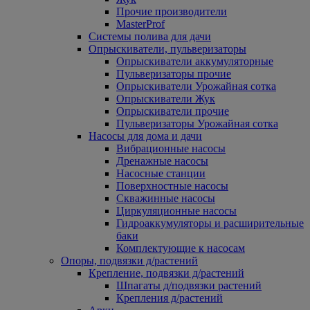
Прочие производители
MasterProf
Системы полива для дачи
Опрыскиватели, пульверизаторы
Опрыскиватели аккумуляторные
Пульверизаторы прочие
Опрыскиватели Урожайная сотка
Опрыскиватели Жук
Опрыскиватели прочие
Пульверизаторы Урожайная сотка
Насосы для дома и дачи
Вибрационные насосы
Дренажные насосы
Насосные станции
Поверхностные насосы
Скважинные насосы
Циркуляционные насосы
Гидроаккумуляторы и расширительные
баки
Комплектующие к насосам
Опоры, подвязки д/растений
Крепление, подвязки д/растений
Шпагаты д/подвязки растений
Крепления д/растений