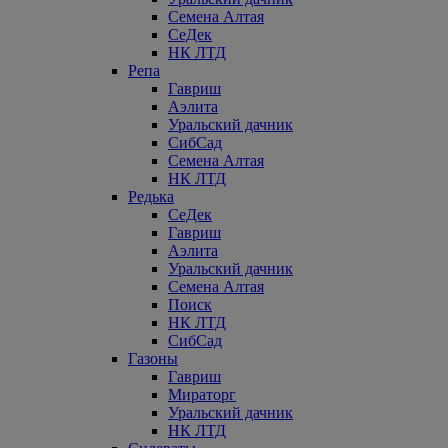
Семена Алтая
СеДек
НК ЛТД
Репа
Гавриш
Аэлита
Уральский дачник
СибСад
Семена Алтая
НК ЛТД
Редька
СеДек
Гавриш
Аэлита
Уральский дачник
Семена Алтая
Поиск
НК ЛТД
СибСад
Газоны
Гавриш
Мираторг
Уральский дачник
НК ЛТД