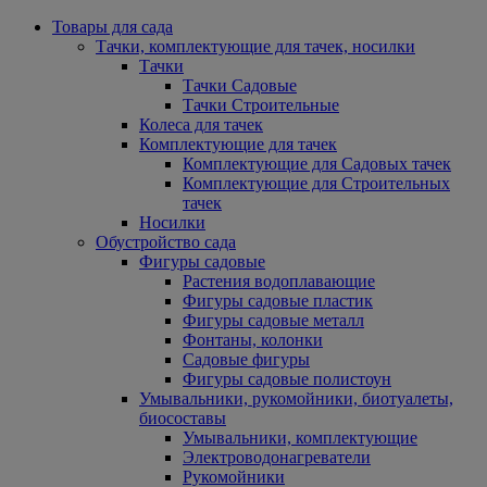
Товары для сада
Тачки, комплектующие для тачек, носилки
Тачки
Тачки Садовые
Тачки Строительные
Колеса для тачек
Комплектующие для тачек
Комплектующие для Садовых тачек
Комплектующие для Строительных
тачек
Носилки
Обустройство сада
Фигуры садовые
Растения водоплавающие
Фигуры садовые пластик
Фигуры садовые металл
Фонтаны, колонки
Садовые фигуры
Фигуры садовые полистоун
Умывальники, рукомойники, биотуалеты,
биосоставы
Умывальники, комплектующие
Электроводонагреватели
Рукомойники