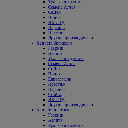
Уральский дачник
Семена Алтая
СеДек
Поиск
НК ЛТД
Партнер
Престиж
Другие производители
Капуста брокколи
Гавриш
Аэлита
Уральский дачник
Семена Алтая
СеДек
Поиск
Евросемена
Престиж
Партнер
СибСад
НК ЛТД
Другие производители
Капуста цветная
Гавриш
Аэлита
Уральский дачник