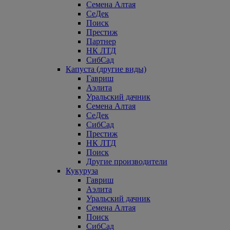
Семена Алтая
СеДек
Поиск
Престиж
Партнер
НК ЛТД
СибСад
Капуста (другие виды)
Гавриш
Аэлита
Уральский дачник
Семена Алтая
СеДек
СибСад
Престиж
НК ЛТД
Поиск
Другие производители
Кукуруза
Гавриш
Аэлита
Уральский дачник
Семена Алтая
Поиск
СибСад