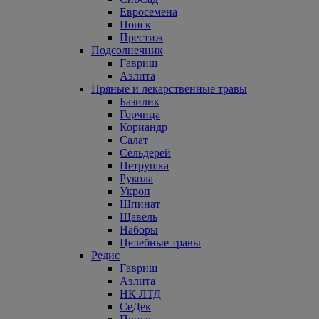
Евросемена
Поиск
Престиж
Подсолнечник
Гавриш
Аэлита
Пряные и лекарственные травы
Базилик
Горчица
Кориандр
Салат
Сельдерей
Петрушка
Рукола
Укроп
Шпинат
Щавель
Наборы
Целебные травы
Редис
Гавриш
Аэлита
НК ЛТД
СеДек