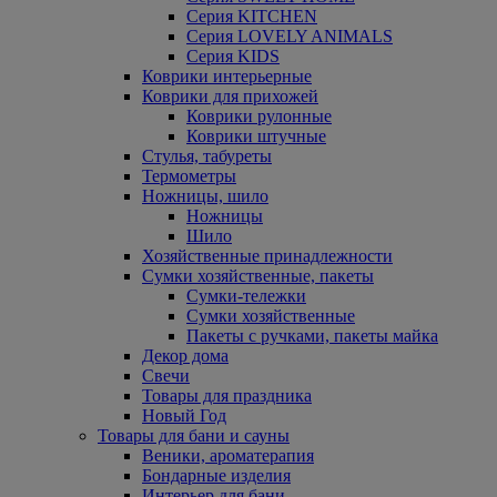
Серия KITCHEN
Серия LOVELY ANIMALS
Серия KIDS
Коврики интерьерные
Коврики для прихожей
Коврики рулонные
Коврики штучные
Стулья, табуреты
Термометры
Ножницы, шило
Ножницы
Шило
Хозяйственные принадлежности
Сумки хозяйственные, пакеты
Сумки-тележки
Сумки хозяйственные
Пакеты с ручками, пакеты майка
Декор дома
Свечи
Товары для праздника
Новый Год
Товары для бани и сауны
Веники, ароматерапия
Бондарные изделия
Интерьер для бани