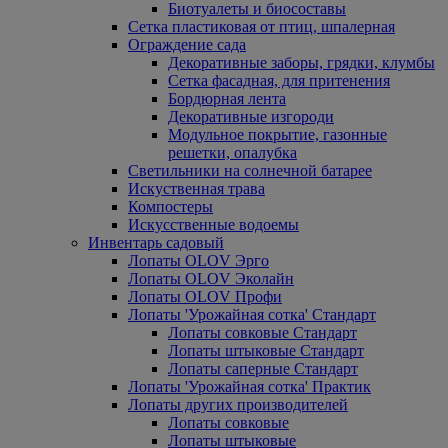
Биотуалеты и биосоставы
Сетка пластиковая от птиц, шпалерная
Ограждение сада
Декоративные заборы, грядки, клумбы
Сетка фасадная, для притенения
Бордюрная лента
Декоративные изгороди
Модульное покрытие, газонные
решетки, опалубка
Светильники на солнечной батарее
Искуственная трава
Компостеры
Искусственные водоемы
Инвентарь садовый
Лопаты OLOV Эрго
Лопаты OLOV Эколайн
Лопаты OLOV Профи
Лопаты 'Урожайная сотка' Стандарт
Лопаты совковые Стандарт
Лопаты штыковые Стандарт
Лопаты саперные Стандарт
Лопаты 'Урожайная сотка' Практик
Лопаты других производителей
Лопаты совковые
Лопаты штыковые