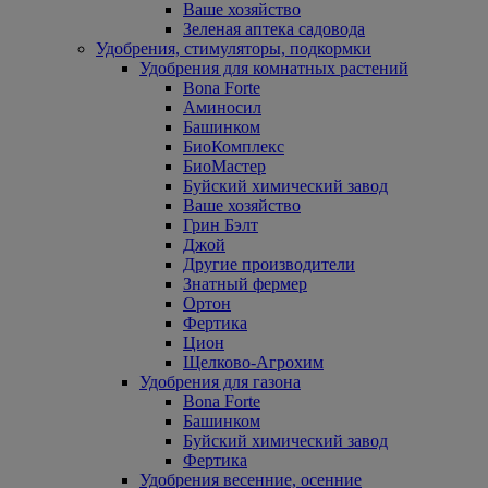
Ваше хозяйство
Зеленая аптека садовода
Удобрения, стимуляторы, подкормки
Удобрения для комнатных растений
Bona Forte
Аминосил
Башинком
БиоКомплекс
БиоМастер
Буйский химический завод
Ваше хозяйство
Грин Бэлт
Джой
Другие производители
Знатный фермер
Ортон
Фертика
Цион
Щелково-Агрохим
Удобрения для газона
Bona Forte
Башинком
Буйский химический завод
Фертика
Удобрения весенние, осенние