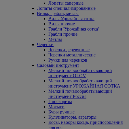
Лопаты саперные
Лопаты специализированные
Вилы, грабли, метлы
Вилы Урожайная сотка
Вилы прочие
Грабли 'Урожайная сотка'
Грабли прочие
Метлы
Черенки
Черенки деревянные
Черенки металлические
Ручки для черенков
Садовый инструмент
Мелкий почвообрабатывающий
инструмент OLOV
Мелкий почвообрабатывающий
инструмент УРОЖАЙНАЯ СОТКА
Мелкий почвообрабатывающий
инструмент Россия
Плоскорезы
Мотыги
Буры ручные
Культиваторы, аэраторы
Косы, наборы косца, приспособления
для кос