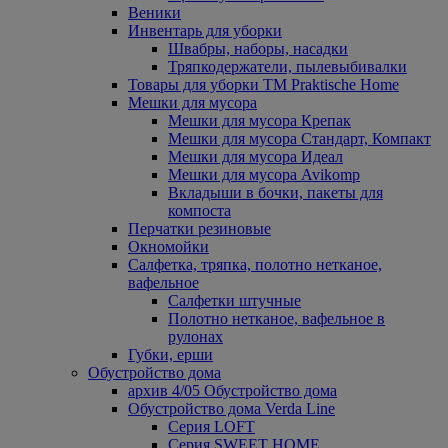
Веники
Инвентарь для уборки
Швабры, наборы, насадки
Тряпкодержатели, пылевыбивалки
Товары для уборки ТМ Praktische Home
Мешки для мусора
Мешки для мусора Крепак
Мешки для мусора Стандарт, Компакт
Мешки для мусора Идеал
Мешки для мусора Avikomp
Вкладыши в бочки, пакеты для
компоста
Перчатки резиновые
Окномойки
Салфетка, тряпка, полотно нетканое,
вафельное
Салфетки штучные
Полотно нетканое, вафельное в
рулонах
Губки, ерши
Обустройство дома
архив 4/05 Обустройство дома
Обустройство дома Verda Line
Серия LOFT
Серия SWEET HOME