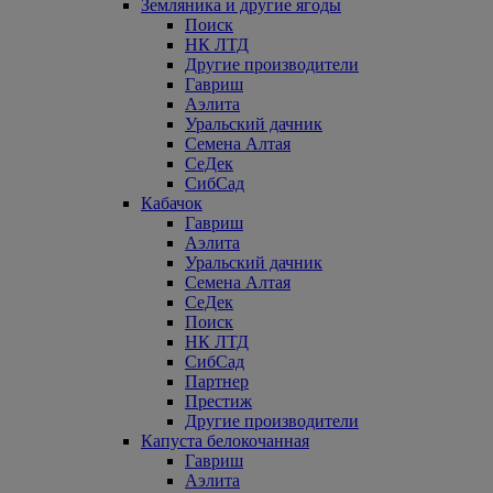
Земляника и другие ягоды
Поиск
НК ЛТД
Другие производители
Гавриш
Аэлита
Уральский дачник
Семена Алтая
СеДек
СибСад
Кабачок
Гавриш
Аэлита
Уральский дачник
Семена Алтая
СеДек
Поиск
НК ЛТД
СибСад
Партнер
Престиж
Другие производители
Капуста белокочанная
Гавриш
Аэлита