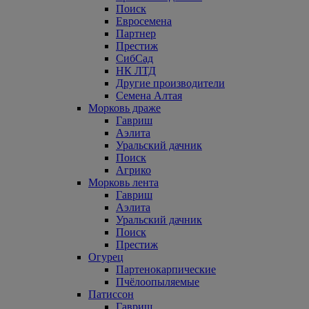
Поиск
Евросемена
Партнер
Престиж
СибСад
НК ЛТД
Другие производители
Семена Алтая
Морковь драже
Гавриш
Аэлита
Уральский дачник
Поиск
Агрико
Морковь лента
Гавриш
Аэлита
Уральский дачник
Поиск
Престиж
Огурец
Партенокарпические
Пчёлоопыляемые
Патиссон
Гавриш