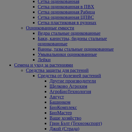
Сетка оцинкованная
Сетка оцинкованная в ПВХ
Сетка оцинкованная Рабица
Сетка оцинкованная ЦПВС
Сетка пластиковая в рулонах
Оцинкованные емкости
Ведра стальные оцинкованные
Баки, канистры, бидоны стальные
оцинкованные
Ванны, тазы стальные оцинкованные
Умывальники оцинкованные
Лейки
Семена и уход за растениями
Средства защиты для растений
Средства от болезней растений
Другие производители
Щелково Агрохим
АгроБиоТехнология
Август
Башинком
БиоКомплекс
БиоМастер
Ваше хозяйство
Грин Бэлт (Техноэкспорт)
Джой (Страда)