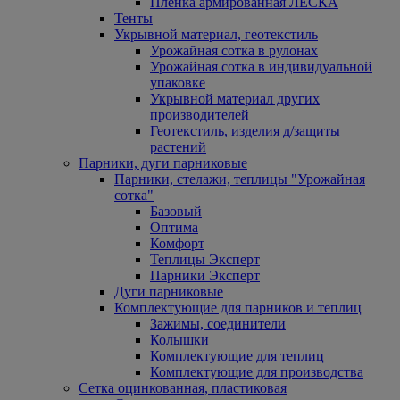
Пленка армированная ЛЕСКА
Тенты
Укрывной материал, геотекстиль
Урожайная сотка в рулонах
Урожайная сотка в индивидуальной
упаковке
Укрывной материал других
производителей
Геотекстиль, изделия д/защиты
растений
Парники, дуги парниковые
Парники, стелажи, теплицы "Урожайная
сотка"
Базовый
Оптима
Комфорт
Теплицы Эксперт
Парники Эксперт
Дуги парниковые
Комплектующие для парников и теплиц
Зажимы, соединители
Колышки
Комплектующие для теплиц
Комплектующие для производства
Сетка оцинкованная, пластиковая