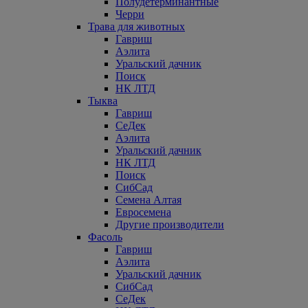
Полудетерминантные
Черри
Трава для животных
Гавриш
Аэлита
Уральский дачник
Поиск
НК ЛТД
Тыква
Гавриш
СеДек
Аэлита
Уральский дачник
НК ЛТД
Поиск
СибСад
Семена Алтая
Евросемена
Другие производители
Фасоль
Гавриш
Аэлита
Уральский дачник
СибСад
СеДек