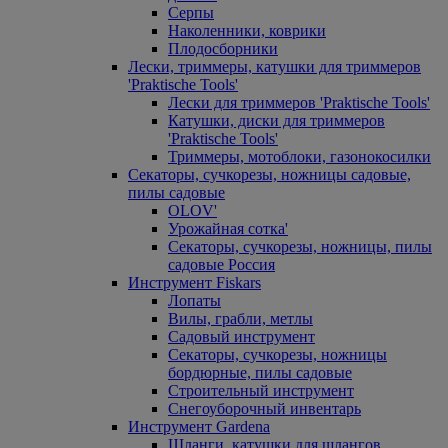
Серпы
Наколенники, коврики
Плодосборники
Лески, триммеры, катушки для триммеров
'Praktische Tools'
Лески для триммеров 'Praktische Tools'
Катушки, диски для триммеров
'Praktische Tools'
Триммеры, мотоблоки, газонокосилки
Секаторы, сучкорезы, ножницы садовые,
пилы садовые
OLOV'
Урожайная сотка'
Секаторы, сучкорезы, ножницы, пилы
садовые Россия
Инструмент Fiskars
Лопаты
Вилы, грабли, метлы
Садовый инструмент
Секаторы, сучкорезы, ножницы
бордюрные, пилы садовые
Строительный инструмент
Снегоуборочный инвентарь
Инструмент Gardena
Шланги, катушки для шлангов