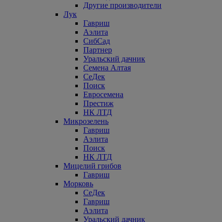
Другие производители
Лук
Гавриш
Аэлита
СибСад
Партнер
Уральский дачник
Семена Алтая
СеДек
Поиск
Евросемена
Престиж
НК ЛТД
Микрозелень
Гавриш
Аэлита
Поиск
НК ЛТД
Мицелий грибов
Гавриш
Морковь
СеДек
Гавриш
Аэлита
Уральский дачник