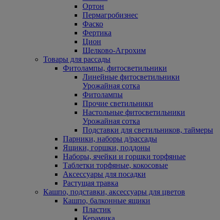
Ортон
Пермагробизнес
Фаско
Фертика
Цион
Щелково-Агрохим
Товары для рассады
Фитолампы, фитосветильники
Линейные фитосветильники
Урожайная сотка
Фитолампы
Прочие светильники
Настольные фитосветильники
Урожайная сотка
Подставки для светильников, таймеры
Парники, наборы д/рассады
Ящики, горшки, поддоны
Наборы, ячейки и горшки торфяные
Таблетки торфяные, кокосовые
Аксессуары для посадки
Растущая травка
Кашпо, подставки, аксессуары для цветов
Кашпо, балконные ящики
Пластик
Керамика