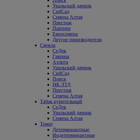
Поиск
Уральский дачник
СибСад
Семена Алтая
Престиж
Партнер
Евросемена
Другие производители
Свекла
СеДек
Гавриш
Аэлита
Уральский дачник
СибСад
Поиск
НК ЛТД
Престиж
Семена Алтая
Табак курительный
СеДек
Уральский дачник
Семена Алтая
Томат
Детерминантные
Индетерминантные