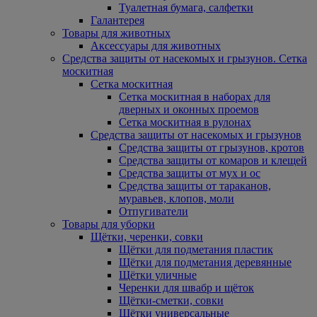
Туалетная бумага, салфетки
Галантерея
Товары для животных
Аксессуары для животных
Средства защиты от насекомых и грызунов. Сетка
москитная
Сетка москитная
Сетка москитная в наборах для
дверных и оконных проемов
Сетка москитная в рулонах
Средства защиты от насекомых и грызунов
Средства защиты от грызунов, кротов
Средства защиты от комаров и клещей
Средства защиты от мух и ос
Средства защиты от тараканов,
муравьев, клопов, моли
Отпугиватели
Товары для уборки
Щётки, черенки, совки
Щётки для подметания пластик
Щётки для подметания деревянные
Щётки уличные
Черенки для швабр и щёток
Щётки-сметки, совки
Щётки универсальные