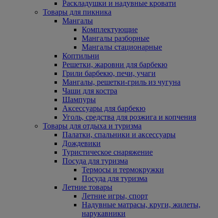
Раскладушки и надувные кровати
Товары для пикника
Мангалы
Комплектующие
Мангалы разборные
Мангалы стационарные
Коптильни
Решетки, жаровни для барбекю
Грили барбекю, печи, учаги
Мангалы, решетки-гриль из чугуна
Чаши для костра
Шампуры
Аксессуары для барбекю
Уголь, средства для розжига и копчения
Товары для отдыха и туризма
Палатки, спальники и аксессуары
Дождевики
Туристическое снаряжение
Посуда для туризма
Термосы и термокружки
Посуда для туризма
Летние товары
Летние игры, спорт
Надувные матрасы, круги, жилеты,
нарукавники