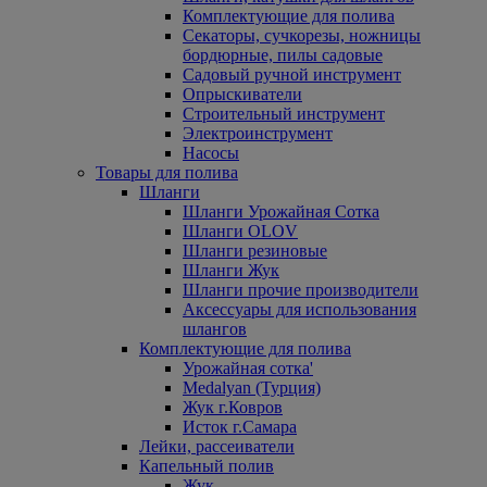
Комплектующие для полива
Секаторы, сучкорезы, ножницы
бордюрные, пилы садовые
Садовый ручной инструмент
Опрыскиватели
Строительный инструмент
Электроинструмент
Насосы
Товары для полива
Шланги
Шланги Урожайная Сотка
Шланги OLOV
Шланги резиновые
Шланги Жук
Шланги прочие производители
Аксессуары для использования
шлангов
Комплектующие для полива
Урожайная сотка'
Medalyan (Турция)
Жук г.Ковров
Исток г.Самара
Лейки, рассеиватели
Капельный полив
Жук