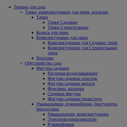
Товары для сада
Тачки, комплектующие для тачек, носилки
Тачки
Тачки Садовые
Тачки Строительные
Колеса для тачек
Комплектующие для тачек
Комплектующие для Садовых тачек
Комплектующие для Строительных
тачек
Носилки
Обустройство сада
Фигуры садовые
Растения водоплавающие
Фигуры садовые пластик
Фигуры садовые металл
Фонтаны, колонки
Садовые фигуры
Фигуры садовые полистоун
Умывальники, рукомойники, биотуалеты,
биосоставы
Умывальники, комплектующие
Электроводонагреватели
Рукомойники