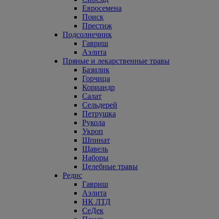
Евросемена
Поиск
Престиж
Подсолнечник
Гавриш
Аэлита
Пряные и лекарственные травы
Базилик
Горчица
Кориандр
Салат
Сельдерей
Петрушка
Рукола
Укроп
Шпинат
Щавель
Наборы
Целебные травы
Редис
Гавриш
Аэлита
НК ЛТД
СеДек