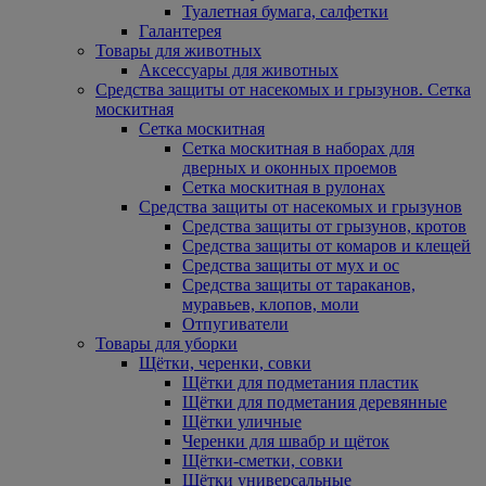
Туалетная бумага, салфетки
Галантерея
Товары для животных
Аксессуары для животных
Средства защиты от насекомых и грызунов. Сетка
москитная
Сетка москитная
Сетка москитная в наборах для
дверных и оконных проемов
Сетка москитная в рулонах
Средства защиты от насекомых и грызунов
Средства защиты от грызунов, кротов
Средства защиты от комаров и клещей
Средства защиты от мух и ос
Средства защиты от тараканов,
муравьев, клопов, моли
Отпугиватели
Товары для уборки
Щётки, черенки, совки
Щётки для подметания пластик
Щётки для подметания деревянные
Щётки уличные
Черенки для швабр и щёток
Щётки-сметки, совки
Щётки универсальные