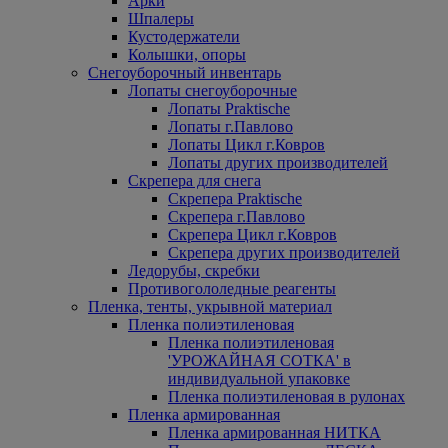
Арки
Шпалеры
Кустодержатели
Колышки, опоры
Снегоуборочный инвентарь
Лопаты снегоуборочные
Лопаты Praktische
Лопаты г.Павлово
Лопаты Цикл г.Ковров
Лопаты других производителей
Скрепера для снега
Скрепера Praktische
Скрепера г.Павлово
Скрепера Цикл г.Ковров
Скрепера других производителей
Ледорубы, скребки
Противогололедные реагенты
Пленка, тенты, укрывной материал
Пленка полиэтиленовая
Пленка полиэтиленовая
'УРОЖАЙНАЯ СОТКА' в
индивидуальной упаковке
Пленка полиэтиленовая в рулонах
Пленка армированная
Пленка армированная НИТКА