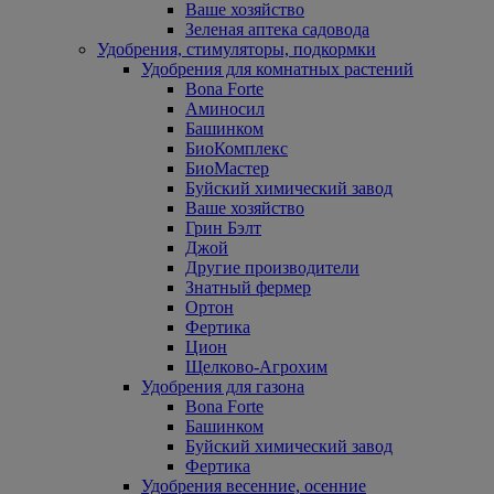
Ваше хозяйство
Зеленая аптека садовода
Удобрения, стимуляторы, подкормки
Удобрения для комнатных растений
Bona Forte
Аминосил
Башинком
БиоКомплекс
БиоМастер
Буйский химический завод
Ваше хозяйство
Грин Бэлт
Джой
Другие производители
Знатный фермер
Ортон
Фертика
Цион
Щелково-Агрохим
Удобрения для газона
Bona Forte
Башинком
Буйский химический завод
Фертика
Удобрения весенние, осенние