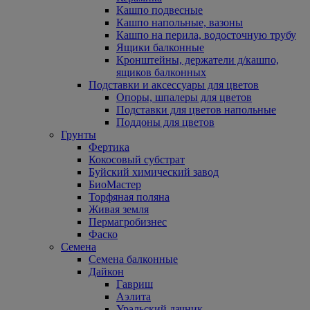
Кашпо подвесные
Кашпо напольные, вазоны
Кашпо на перила, водосточную трубу
Ящики балконные
Кронштейны, держатели д/кашпо,
ящиков балконных
Подставки и аксессуары для цветов
Опоры, шпалеры для цветов
Подставки для цветов напольные
Поддоны для цветов
Грунты
Фертика
Кокосовый субстрат
Буйский химический завод
БиоМастер
Торфяная поляна
Живая земля
Пермагробизнес
Фаско
Семена
Семена балконные
Дайкон
Гавриш
Аэлита
Уральский дачник