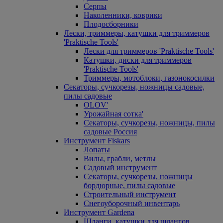
Серпы
Наколенники, коврики
Плодосборники
Лески, триммеры, катушки для триммеров
'Praktische Tools'
Лески для триммеров 'Praktische Tools'
Катушки, диски для триммеров
'Praktische Tools'
Триммеры, мотоблоки, газонокосилки
Секаторы, сучкорезы, ножницы садовые,
пилы садовые
OLOV'
Урожайная сотка'
Секаторы, сучкорезы, ножницы, пилы
садовые Россия
Инструмент Fiskars
Лопаты
Вилы, грабли, метлы
Садовый инструмент
Секаторы, сучкорезы, ножницы
бордюрные, пилы садовые
Строительный инструмент
Снегоуборочный инвентарь
Инструмент Gardena
Шланги, катушки для шлангов