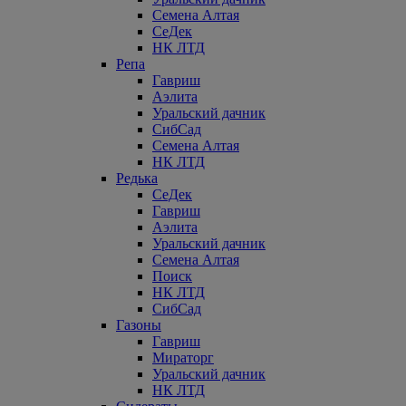
Семена Алтая
СеДек
НК ЛТД
Репа
Гавриш
Аэлита
Уральский дачник
СибСад
Семена Алтая
НК ЛТД
Редька
СеДек
Гавриш
Аэлита
Уральский дачник
Семена Алтая
Поиск
НК ЛТД
СибСад
Газоны
Гавриш
Мираторг
Уральский дачник
НК ЛТД