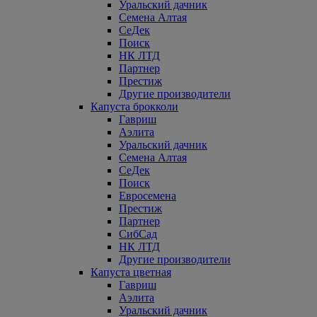
Уральский дачник
Семена Алтая
СеДек
Поиск
НК ЛТД
Партнер
Престиж
Другие производители
Капуста брокколи
Гавриш
Аэлита
Уральский дачник
Семена Алтая
СеДек
Поиск
Евросемена
Престиж
Партнер
СибСад
НК ЛТД
Другие производители
Капуста цветная
Гавриш
Аэлита
Уральский дачник