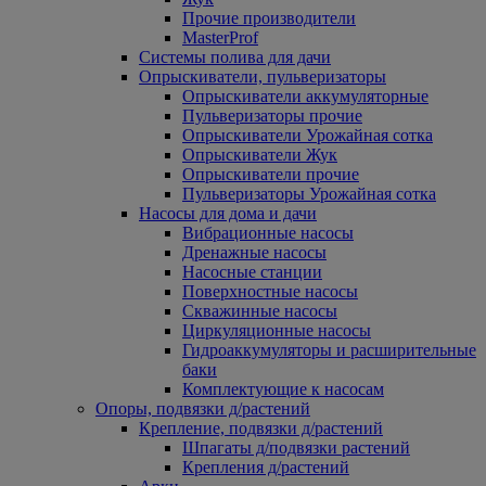
Прочие производители
MasterProf
Системы полива для дачи
Опрыскиватели, пульверизаторы
Опрыскиватели аккумуляторные
Пульверизаторы прочие
Опрыскиватели Урожайная сотка
Опрыскиватели Жук
Опрыскиватели прочие
Пульверизаторы Урожайная сотка
Насосы для дома и дачи
Вибрационные насосы
Дренажные насосы
Насосные станции
Поверхностные насосы
Скважинные насосы
Циркуляционные насосы
Гидроаккумуляторы и расширительные
баки
Комплектующие к насосам
Опоры, подвязки д/растений
Крепление, подвязки д/растений
Шпагаты д/подвязки растений
Крепления д/растений