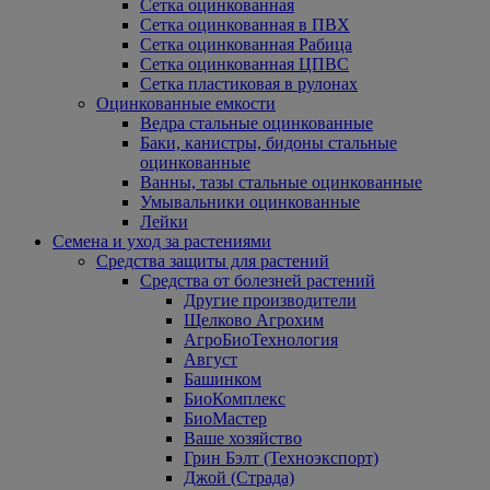
Сетка оцинкованная
Сетка оцинкованная в ПВХ
Сетка оцинкованная Рабица
Сетка оцинкованная ЦПВС
Сетка пластиковая в рулонах
Оцинкованные емкости
Ведра стальные оцинкованные
Баки, канистры, бидоны стальные
оцинкованные
Ванны, тазы стальные оцинкованные
Умывальники оцинкованные
Лейки
Семена и уход за растениями
Средства защиты для растений
Средства от болезней растений
Другие производители
Щелково Агрохим
АгроБиоТехнология
Август
Башинком
БиоКомплекс
БиоМастер
Ваше хозяйство
Грин Бэлт (Техноэкспорт)
Джой (Страда)