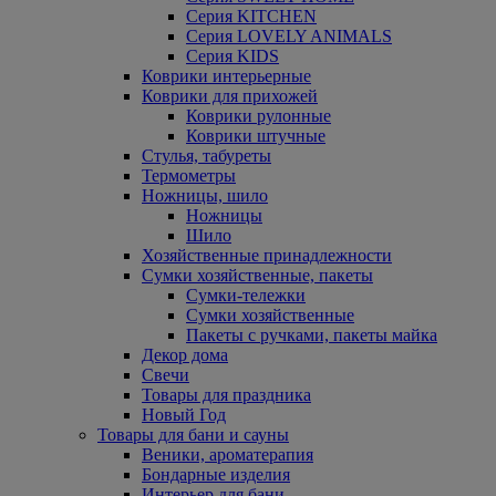
Серия KITCHEN
Серия LOVELY ANIMALS
Серия KIDS
Коврики интерьерные
Коврики для прихожей
Коврики рулонные
Коврики штучные
Стулья, табуреты
Термометры
Ножницы, шило
Ножницы
Шило
Хозяйственные принадлежности
Сумки хозяйственные, пакеты
Сумки-тележки
Сумки хозяйственные
Пакеты с ручками, пакеты майка
Декор дома
Свечи
Товары для праздника
Новый Год
Товары для бани и сауны
Веники, ароматерапия
Бондарные изделия
Интерьер для бани