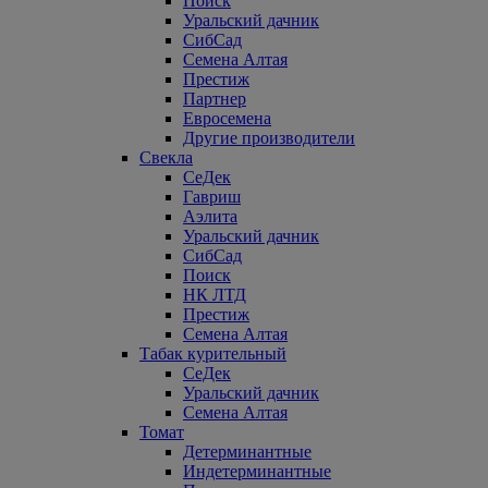
Поиск
Уральский дачник
СибСад
Семена Алтая
Престиж
Партнер
Евросемена
Другие производители
Свекла
СеДек
Гавриш
Аэлита
Уральский дачник
СибСад
Поиск
НК ЛТД
Престиж
Семена Алтая
Табак курительный
СеДек
Уральский дачник
Семена Алтая
Томат
Детерминантные
Индетерминантные