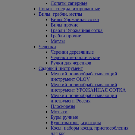
Лопаты саперные
Лопаты специализированные
Вилы, грабли, метлы
Вилы Урожайная сотка
Вилы прочие
Грабли 'Урожайная сотка'
Грабли прочие
Метлы
Черенки
Черенки деревянные
Черенки металлические
Ручки для черенков
Садовый инструмент
Мелкий почвообрабатывающий
инструмент OLOV
Мелкий почвообрабатывающий
инструмент УРОЖАЙНАЯ СОТКА
Мелкий почвообрабатывающий
инструмент Россия
Плоскорезы
Мотыги
Буры ручные
Культиваторы, аэраторы
Косы, наборы косца, приспособления
для кос