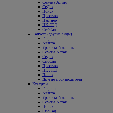
Семена Алтая
СеДек
Поиск
Престиж
Партнер
НК ЛТД
СибСад
Капуста (другие виды)
Гавриш
Аэлита
Уральский дачник
Семена Алтая
СеДек
СибСад
Престиж
НК ЛТД
Поиск
Другие производители
Кукуруза
Гавриш
Аэлита
Уральский дачник
Семена Алтая
Поиск
СибСад