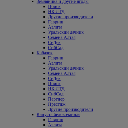
Земляника и другие ягоды
Поиск
НК ЛТД
Другие производители
Гавриш
Аэлита
Уральский дачник
Семена Алтая
СеДек
СибСад
Кабачок
Гавриш
Аэлита
Уральский дачник
Семена Алтая
СеДек
Поиск
НК ЛТД
СибСад
Партнер
Престиж
Другие производители
Капуста белокочанная
Гавриш
Аэлита