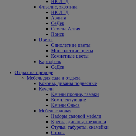
НК ЛТД
Физалис, экзотика
НК ЛТД
Аэлита
СеДек
Семена Алтая
Поиск
Цветы
Однолетние цветы
Многолетние цветы
Комнатные цветы
Картофель
СеДек
Отдых на природе
Мебель для сада и отдыха
Коконы, диваны подвесные
Качели
Качели прочие, гамаки
Комплектующие
Качели Ольса
Мебель садовая
Наборы садовой мебели
Кресла, диваны, шезлонги
Стулья, табуреты, скамейки
Столы