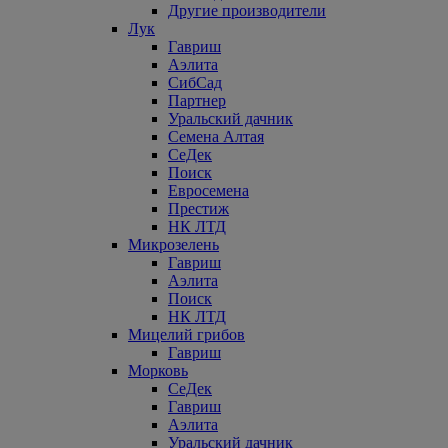
Другие производители
Лук
Гавриш
Аэлита
СибСад
Партнер
Уральский дачник
Семена Алтая
СеДек
Поиск
Евросемена
Престиж
НК ЛТД
Микрозелень
Гавриш
Аэлита
Поиск
НК ЛТД
Мицелий грибов
Гавриш
Морковь
СеДек
Гавриш
Аэлита
Уральский дачник