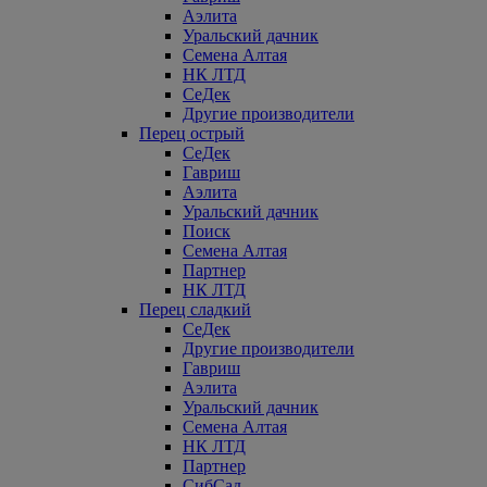
Аэлита
Уральский дачник
Семена Алтая
НК ЛТД
СеДек
Другие производители
Перец острый
СеДек
Гавриш
Аэлита
Уральский дачник
Поиск
Семена Алтая
Партнер
НК ЛТД
Перец сладкий
СеДек
Другие производители
Гавриш
Аэлита
Уральский дачник
Семена Алтая
НК ЛТД
Партнер
СибСад