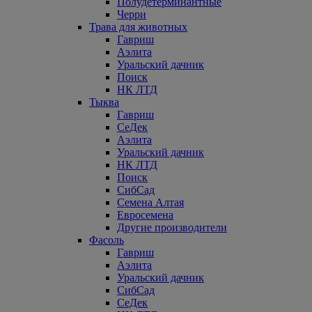
Полудетерминантные
Черри
Трава для животных
Гавриш
Аэлита
Уральский дачник
Поиск
НК ЛТД
Тыква
Гавриш
СеДек
Аэлита
Уральский дачник
НК ЛТД
Поиск
СибСад
Семена Алтая
Евросемена
Другие производители
Фасоль
Гавриш
Аэлита
Уральский дачник
СибСад
СеДек