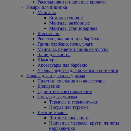
Раскладушки и надувные кровати
Товары для пикника
Мангалы
Комплектующие
Мангалы разборные
Мангалы стационарные
Коптильни
Решетки, жаровни для барбекю
Грили барбекю, печи, учаги
Мангалы, решетки-гриль из чугуна
Чаши для костра
Шампуры
Аксессуары для барбекю
Уголь, средства для розжига и копчения
Товары для отдыха и туризма
Палатки, спальники и аксессуары
Дождевики
Туристическое снаряжение
Посуда для туризма
Термосы и термокружки
Посуда для туризма
Летние товары
Летние игры, спорт
Надувные матрасы, круги, жилеты,
нарукавники