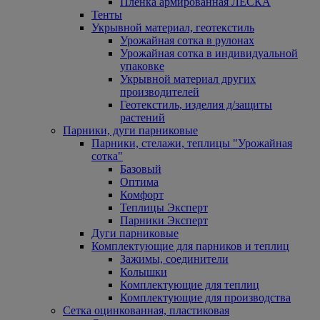
Пленка армированная ЛЕСКА
Тенты
Укрывной материал, геотекстиль
Урожайная сотка в рулонах
Урожайная сотка в индивидуальной
упаковке
Укрывной материал других
производителей
Геотекстиль, изделия д/защиты
растений
Парники, дуги парниковые
Парники, стелажи, теплицы "Урожайная
сотка"
Базовый
Оптима
Комфорт
Теплицы Эксперт
Парники Эксперт
Дуги парниковые
Комплектующие для парников и теплиц
Зажимы, соединители
Колышки
Комплектующие для теплиц
Комплектующие для производства
Сетка оцинкованная, пластиковая