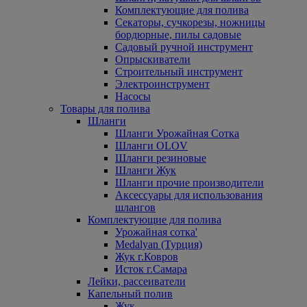
Комплектующие для полива
Секаторы, сучкорезы, ножницы
бордюрные, пилы садовые
Садовый ручной инструмент
Опрыскиватели
Строительный инструмент
Электроинструмент
Насосы
Товары для полива
Шланги
Шланги Урожайная Сотка
Шланги OLOV
Шланги резиновые
Шланги Жук
Шланги прочие производители
Аксессуары для использования
шлангов
Комплектующие для полива
Урожайная сотка'
Medalyan (Турция)
Жук г.Ковров
Исток г.Самара
Лейки, рассеиватели
Капельный полив
Жук