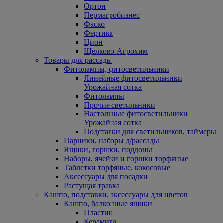
Ортон
Пермагробизнес
Фаско
Фертика
Цион
Щелково-Агрохим
Товары для рассады
Фитолампы, фитосветильники
Линейные фитосветильники
Урожайная сотка
Фитолампы
Прочие светильники
Настольные фитосветильники
Урожайная сотка
Подставки для светильников, таймеры
Парники, наборы д/рассады
Ящики, горшки, поддоны
Наборы, ячейки и горшки торфяные
Таблетки торфяные, кокосовые
Аксессуары для посадки
Растущая травка
Кашпо, подставки, аксессуары для цветов
Кашпо, балконные ящики
Пластик
Керамика