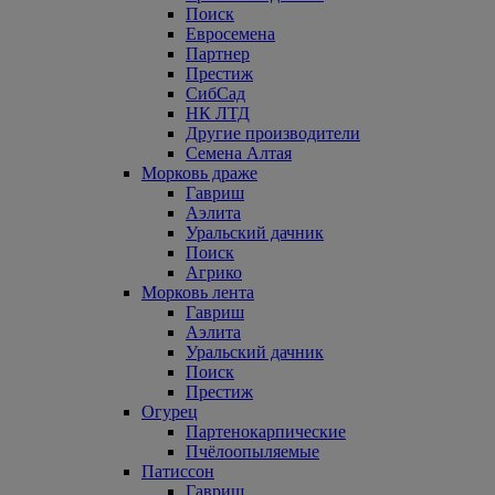
Поиск
Евросемена
Партнер
Престиж
СибСад
НК ЛТД
Другие производители
Семена Алтая
Морковь драже
Гавриш
Аэлита
Уральский дачник
Поиск
Агрико
Морковь лента
Гавриш
Аэлита
Уральский дачник
Поиск
Престиж
Огурец
Партенокарпические
Пчёлоопыляемые
Патиссон
Гавриш