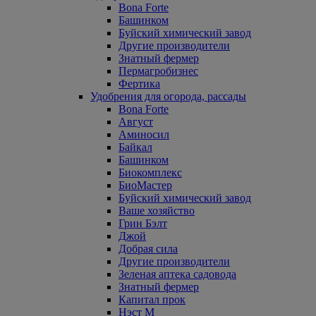
Bona Forte
Башинком
Буйский химический завод
Другие производители
Знатный фермер
Пермагробизнес
Фертика
Удобрения для огорода, рассады
Bona Forte
Август
Аминосил
Байкал
Башинком
Биокомплекс
БиоМастер
Буйский химический завод
Ваше хозяйство
Грин Бэлт
Джой
Добрая сила
Другие производители
Зеленая аптека садовода
Знатный фермер
Капитал прок
Нэст М