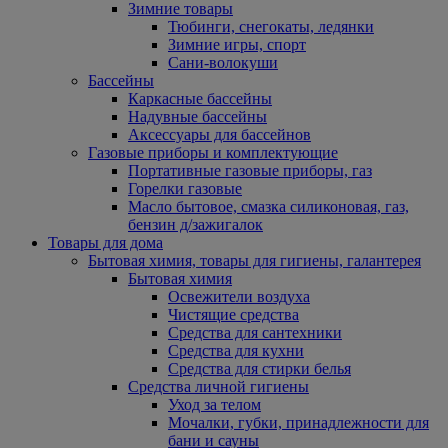
Зимние товары
Тюбинги, снегокаты, ледянки
Зимние игры, спорт
Сани-волокуши
Бассейны
Каркасные бассейны
Надувные бассейны
Аксессуары для бассейнов
Газовые приборы и комплектующие
Портативные газовые приборы, газ
Горелки газовые
Масло бытовое, смазка силиконовая, газ,
бензин д/зажигалок
Товары для дома
Бытовая химия, товары для гигиены, галантерея
Бытовая химия
Освежители воздуха
Чистящие средства
Средства для сантехники
Средства для кухни
Средства для стирки белья
Средства личной гигиены
Уход за телом
Мочалки, губки, принадлежности для
бани и сауны