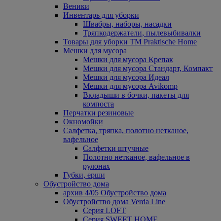
Веники
Инвентарь для уборки
Швабры, наборы, насадки
Тряпкодержатели, пылевыбивалки
Товары для уборки ТМ Praktische Home
Мешки для мусора
Мешки для мусора Крепак
Мешки для мусора Стандарт, Компакт
Мешки для мусора Идеал
Мешки для мусора Avikomp
Вкладыши в бочки, пакеты для
компоста
Перчатки резиновые
Окномойки
Салфетка, тряпка, полотно нетканое,
вафельное
Салфетки штучные
Полотно нетканое, вафельное в
рулонах
Губки, ерши
Обустройство дома
архив 4/05 Обустройство дома
Обустройство дома Verda Line
Серия LOFT
Серия SWEET HOME