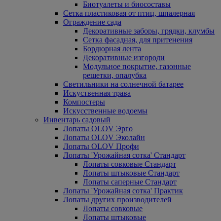
Биотуалеты и биосоставы
Сетка пластиковая от птиц, шпалерная
Ограждение сада
Декоративные заборы, грядки, клумбы
Сетка фасадная, для притенения
Бордюрная лента
Декоративные изгороди
Модульное покрытие, газонные
решетки, опалубка
Светильники на солнечной батарее
Искуственная трава
Компостеры
Искусственные водоемы
Инвентарь садовый
Лопаты OLOV Эрго
Лопаты OLOV Эколайн
Лопаты OLOV Профи
Лопаты 'Урожайная сотка' Стандарт
Лопаты совковые Стандарт
Лопаты штыковые Стандарт
Лопаты саперные Стандарт
Лопаты 'Урожайная сотка' Практик
Лопаты других производителей
Лопаты совковые
Лопаты штыковые