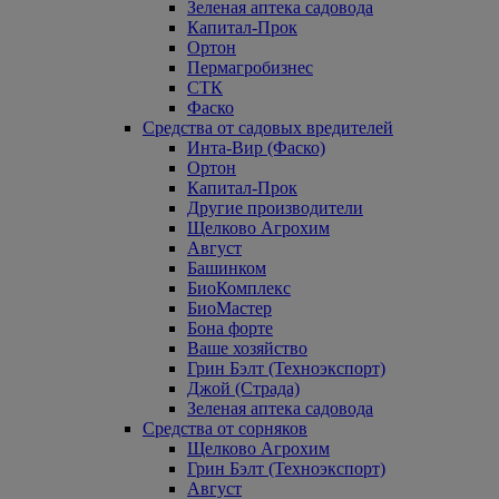
Зеленая аптека садовода
Капитал-Прок
Ортон
Пермагробизнес
СТК
Фаско
Средства от садовых вредителей
Инта-Вир (Фаско)
Ортон
Капитал-Прок
Другие производители
Щелково Агрохим
Август
Башинком
БиоКомплекс
БиоМастер
Бона форте
Ваше хозяйство
Грин Бэлт (Техноэкспорт)
Джой (Страда)
Зеленая аптека садовода
Средства от сорняков
Щелково Агрохим
Грин Бэлт (Техноэкспорт)
Август