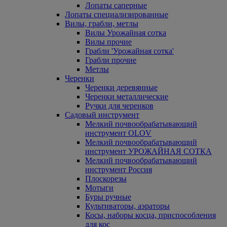
Лопаты саперные
Лопаты специализированные
Вилы, грабли, метлы
Вилы Урожайная сотка
Вилы прочие
Грабли 'Урожайная сотка'
Грабли прочие
Метлы
Черенки
Черенки деревянные
Черенки металлические
Ручки для черенков
Садовый инструмент
Мелкий почвообрабатывающий
инструмент OLOV
Мелкий почвообрабатывающий
инструмент УРОЖАЙНАЯ СОТКА
Мелкий почвообрабатывающий
инструмент Россия
Плоскорезы
Мотыги
Буры ручные
Культиваторы, аэраторы
Косы, наборы косца, приспособления
для кос