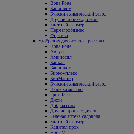
Bona Forte
Башинком
Буйский химический завод
Другие производители
Знатный фермер
Пермагробизнес
Фертика
Удобрения для огорода, рассады
Bona Forte
Август
Аминосил
Байкал
Башинком
Биокомплекс
БиоМастер
Буйский химический завод
Ваше хозяйство
Грин Бэлт
Джой
Добрая сила
Другие производители
Зеленая аптека садовода
Знатный фермер
Капитал прок
Нэст М