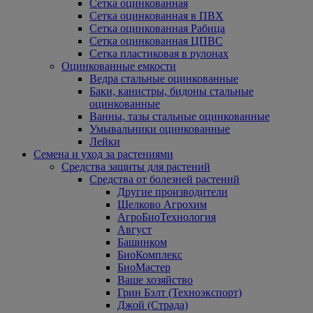
Сетка оцинкованная
Сетка оцинкованная в ПВХ
Сетка оцинкованная Рабица
Сетка оцинкованная ЦПВС
Сетка пластиковая в рулонах
Оцинкованные емкости
Ведра стальные оцинкованные
Баки, канистры, бидоны стальные
оцинкованные
Ванны, тазы стальные оцинкованные
Умывальники оцинкованные
Лейки
Семена и уход за растениями
Средства защиты для растений
Средства от болезней растений
Другие производители
Щелково Агрохим
АгроБиоТехнология
Август
Башинком
БиоКомплекс
БиоМастер
Ваше хозяйство
Грин Бэлт (Техноэкспорт)
Джой (Страда)