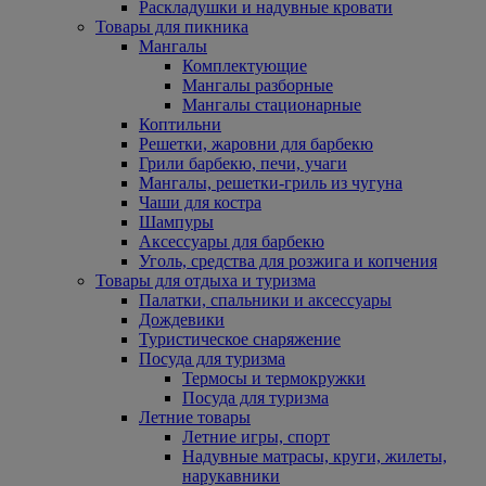
Раскладушки и надувные кровати
Товары для пикника
Мангалы
Комплектующие
Мангалы разборные
Мангалы стационарные
Коптильни
Решетки, жаровни для барбекю
Грили барбекю, печи, учаги
Мангалы, решетки-гриль из чугуна
Чаши для костра
Шампуры
Аксессуары для барбекю
Уголь, средства для розжига и копчения
Товары для отдыха и туризма
Палатки, спальники и аксессуары
Дождевики
Туристическое снаряжение
Посуда для туризма
Термосы и термокружки
Посуда для туризма
Летние товары
Летние игры, спорт
Надувные матрасы, круги, жилеты,
нарукавники