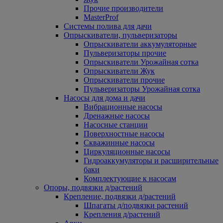
Прочие производители
MasterProf
Системы полива для дачи
Опрыскиватели, пульверизаторы
Опрыскиватели аккумуляторные
Пульверизаторы прочие
Опрыскиватели Урожайная сотка
Опрыскиватели Жук
Опрыскиватели прочие
Пульверизаторы Урожайная сотка
Насосы для дома и дачи
Вибрационные насосы
Дренажные насосы
Насосные станции
Поверхностные насосы
Скважинные насосы
Циркуляционные насосы
Гидроаккумуляторы и расширительные
баки
Комплектующие к насосам
Опоры, подвязки д/растений
Крепление, подвязки д/растений
Шпагаты д/подвязки растений
Крепления д/растений