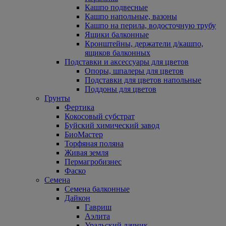
Кашпо подвесные
Кашпо напольные, вазоны
Кашпо на перила, водосточную трубу
Ящики балконные
Кронштейны, держатели д/кашпо,
ящиков балконных
Подставки и аксессуары для цветов
Опоры, шпалеры для цветов
Подставки для цветов напольные
Поддоны для цветов
Грунты
Фертика
Кокосовый субстрат
Буйский химический завод
БиоМастер
Торфяная поляна
Живая земля
Пермагробизнес
Фаско
Семена
Семена балконные
Дайкон
Гавриш
Аэлита
Уральский дачник