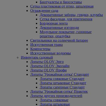
Биотуалеты и биосоставы
Сетка пластиковая от птиц, шпалерная
Ограждение сада
Декоративные заборы, грядки, клумбы
Сетка фасадная, для притенения
Бордюрная лента
Декоративные изгороди
Модульное покрытие, газонные
решетки, опалубка
Светильники на солнечной батарее
Искуственная трава
Компостеры
Искусственные водоемы
Инвентарь садовый
Лопаты OLOV Эрго
Лопаты OLOV Эколайн
Лопаты OLOV Профи
Лопаты 'Урожайная сотка' Стандарт
Лопаты совковые Стандарт
Лопаты штыковые Стандарт
Лопаты саперные Стандарт
Лопаты 'Урожайная сотка' Практик
Лопаты других производителей
Лопаты совковые
Лопаты штыковые