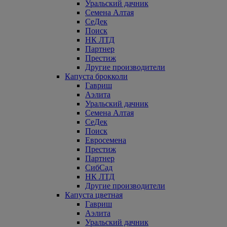
Уральский дачник
Семена Алтая
СеДек
Поиск
НК ЛТД
Партнер
Престиж
Другие производители
Капуста брокколи
Гавриш
Аэлита
Уральский дачник
Семена Алтая
СеДек
Поиск
Евросемена
Престиж
Партнер
СибСад
НК ЛТД
Другие производители
Капуста цветная
Гавриш
Аэлита
Уральский дачник