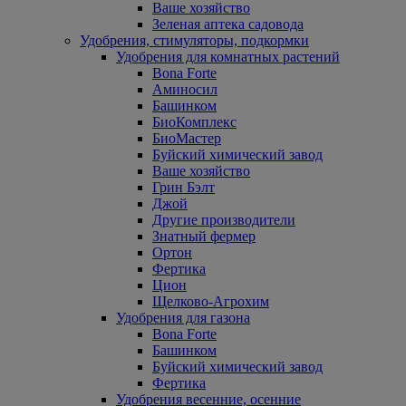
Ваше хозяйство
Зеленая аптека садовода
Удобрения, стимуляторы, подкормки
Удобрения для комнатных растений
Bona Forte
Аминосил
Башинком
БиоКомплекс
БиоМастер
Буйский химический завод
Ваше хозяйство
Грин Бэлт
Джой
Другие производители
Знатный фермер
Ортон
Фертика
Цион
Щелково-Агрохим
Удобрения для газона
Bona Forte
Башинком
Буйский химический завод
Фертика
Удобрения весенние, осенние