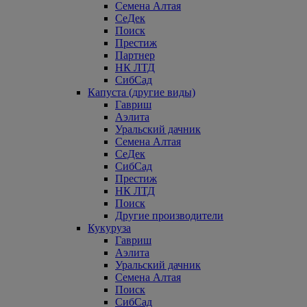
Семена Алтая
СеДек
Поиск
Престиж
Партнер
НК ЛТД
СибСад
Капуста (другие виды)
Гавриш
Аэлита
Уральский дачник
Семена Алтая
СеДек
СибСад
Престиж
НК ЛТД
Поиск
Другие производители
Кукуруза
Гавриш
Аэлита
Уральский дачник
Семена Алтая
Поиск
СибСад