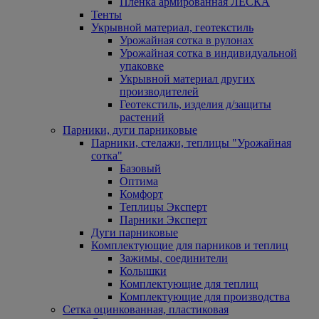
Пленка армированная ЛЕСКА
Тенты
Укрывной материал, геотекстиль
Урожайная сотка в рулонах
Урожайная сотка в индивидуальной
упаковке
Укрывной материал других
производителей
Геотекстиль, изделия д/защиты
растений
Парники, дуги парниковые
Парники, стелажи, теплицы "Урожайная
сотка"
Базовый
Оптима
Комфорт
Теплицы Эксперт
Парники Эксперт
Дуги парниковые
Комплектующие для парников и теплиц
Зажимы, соединители
Колышки
Комплектующие для теплиц
Комплектующие для производства
Сетка оцинкованная, пластиковая