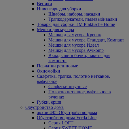
Веники
Инвентарь для уборки
Швабры, наборы, насадки
Тряпкодержатели, пылевыбивалки
Товары для уборки ТМ Praktische Home
Мешки для мусора
Мешки для мусора Крепак
Мешки для мусора Стандарт, Компакт
Мешки для мусора Идеал
Мешки для мусора Avikomp
Вкладыши в бочки, пакеты для
компоста
Перчатки резиновые
Окномойки
Салфетка, тряпка, полотно нетканое,
вафельное
Салфетки штучные
Полотно нетканое, вафельное в
рулонах
Губки, ерши
Обустройство дома
архив 4/05 Обустройство дома
Обустройство дома Verda Line
Серия LOFT
Серия SWEET HOME