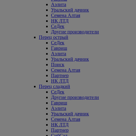
Аэлита
Уральский дачник
Семена Алтая
НК ЛТД
СеДек
Другие производители
Перец острый
СеДек
Гавриш
Аэлита
Уральский дачник
Поиск
Семена Алтая
Партнер
НК ЛТД
Перец сладкий
СеДек
Другие производители
Гавриш
Аэлита
Уральский дачник
Семена Алтая
НК ЛТД
Партнер
СибСад