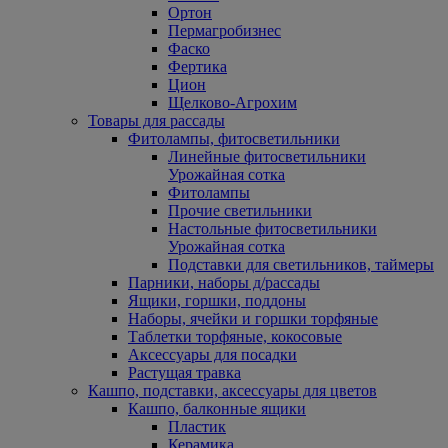
Ортон
Пермагробизнес
Фаско
Фертика
Цион
Щелково-Агрохим
Товары для рассады
Фитолампы, фитосветильники
Линейные фитосветильники
Урожайная сотка
Фитолампы
Прочие светильники
Настольные фитосветильники
Урожайная сотка
Подставки для светильников, таймеры
Парники, наборы д/рассады
Ящики, горшки, поддоны
Наборы, ячейки и горшки торфяные
Таблетки торфяные, кокосовые
Аксессуары для посадки
Растущая травка
Кашпо, подставки, аксессуары для цветов
Кашпо, балконные ящики
Пластик
Керамика