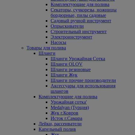
Комплектующие для полива
Секаторы, сучкорезы, ножницы
бордюрные, пилы садовые
Садовый ручной инструмент
Опрыскиватели
Строительный инструмент
Электроинструмент
Насосы
Товары для полива
Шланги
Шланги Урожайная Сотка
Шланги OLOV
Шланги резиновые
Шланги Жук
Шланги прочие производители
Аксессуары для использования
шлангов
Комплектующие для полива
Урожайная сотка'
Medalyan (Турция)
Жук г.Ковров
Исток г.Самара
Лейки, рассеиватели
Капельный полив
Жук