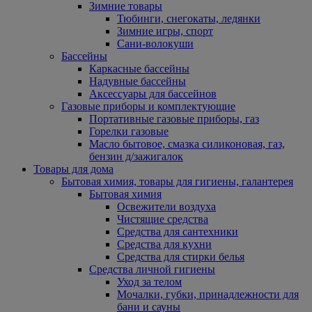
Зимние товары
Тюбинги, снегокаты, ледянки
Зимние игры, спорт
Сани-волокуши
Бассейны
Каркасные бассейны
Надувные бассейны
Аксессуары для бассейнов
Газовые приборы и комплектующие
Портативные газовые приборы, газ
Горелки газовые
Масло бытовое, смазка силиконовая, газ,
бензин д/зажигалок
Товары для дома
Бытовая химия, товары для гигиены, галантерея
Бытовая химия
Освежители воздуха
Чистящие средства
Средства для сантехники
Средства для кухни
Средства для стирки белья
Средства личной гигиены
Уход за телом
Мочалки, губки, принадлежности для
бани и сауны