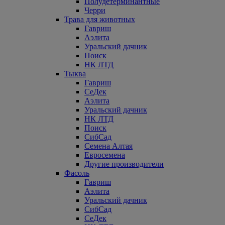
Полудетерминантные
Черри
Трава для животных
Гавриш
Аэлита
Уральский дачник
Поиск
НК ЛТД
Тыква
Гавриш
СеДек
Аэлита
Уральский дачник
НК ЛТД
Поиск
СибСад
Семена Алтая
Евросемена
Другие производители
Фасоль
Гавриш
Аэлита
Уральский дачник
СибСад
СеДек