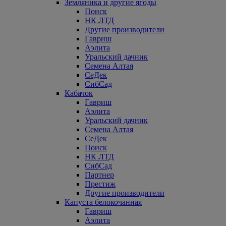
Земляника и другие ягоды
Поиск
НК ЛТД
Другие производители
Гавриш
Аэлита
Уральский дачник
Семена Алтая
СеДек
СибСад
Кабачок
Гавриш
Аэлита
Уральский дачник
Семена Алтая
СеДек
Поиск
НК ЛТД
СибСад
Партнер
Престиж
Другие производители
Капуста белокочанная
Гавриш
Аэлита