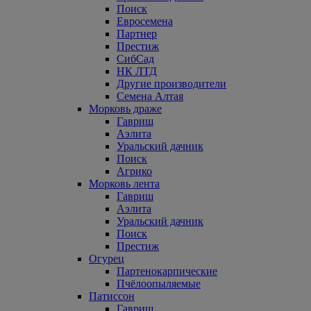
Поиск
Евросемена
Партнер
Престиж
СибСад
НК ЛТД
Другие производители
Семена Алтая
Морковь драже
Гавриш
Аэлита
Уральский дачник
Поиск
Агрико
Морковь лента
Гавриш
Аэлита
Уральский дачник
Поиск
Престиж
Огурец
Партенокарпические
Пчёлоопыляемые
Патиссон
Гавриш