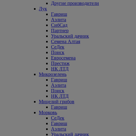
Другие производители
Лук
Гавриш
Аэлита
СибСад
Партнер
Уральский дачник
Семена Алтая
СеДек
Поиск
Евросемена
Престиж
НК ЛТД
Микрозелень
Гавриш
Аэлита
Поиск
НК ЛТД
Мицелий грибов
Гавриш
Морковь
СеДек
Гавриш
Аэлита
Уральский дачник