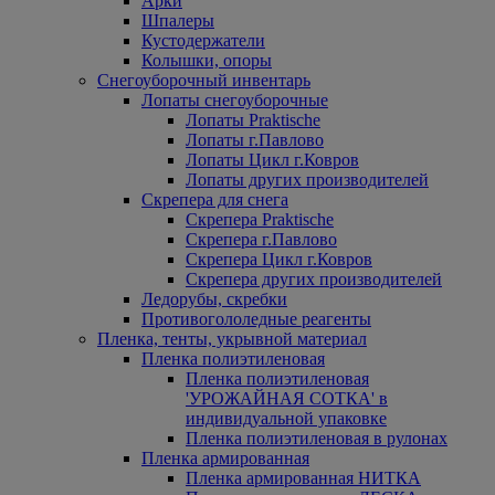
Арки
Шпалеры
Кустодержатели
Колышки, опоры
Снегоуборочный инвентарь
Лопаты снегоуборочные
Лопаты Praktische
Лопаты г.Павлово
Лопаты Цикл г.Ковров
Лопаты других производителей
Скрепера для снега
Скрепера Praktische
Скрепера г.Павлово
Скрепера Цикл г.Ковров
Скрепера других производителей
Ледорубы, скребки
Противогололедные реагенты
Пленка, тенты, укрывной материал
Пленка полиэтиленовая
Пленка полиэтиленовая
'УРОЖАЙНАЯ СОТКА' в
индивидуальной упаковке
Пленка полиэтиленовая в рулонах
Пленка армированная
Пленка армированная НИТКА