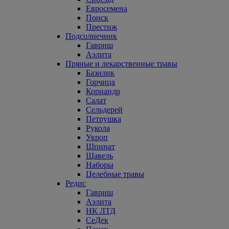
Евросемена
Поиск
Престиж
Подсолнечник
Гавриш
Аэлита
Пряные и лекарственные травы
Базилик
Горчица
Кориандр
Салат
Сельдерей
Петрушка
Рукола
Укроп
Шпинат
Щавель
Наборы
Целебные травы
Редис
Гавриш
Аэлита
НК ЛТД
СеДек