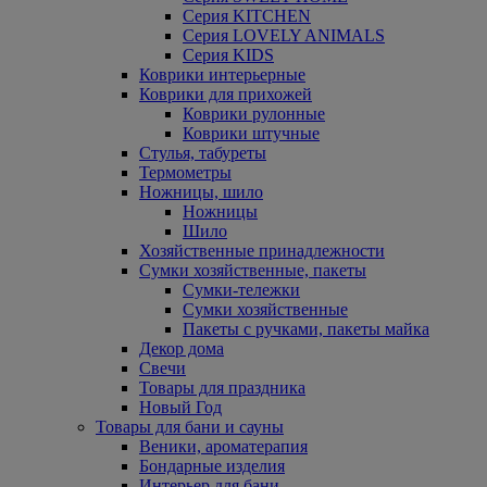
Серия KITCHEN
Серия LOVELY ANIMALS
Серия KIDS
Коврики интерьерные
Коврики для прихожей
Коврики рулонные
Коврики штучные
Стулья, табуреты
Термометры
Ножницы, шило
Ножницы
Шило
Хозяйственные принадлежности
Сумки хозяйственные, пакеты
Сумки-тележки
Сумки хозяйственные
Пакеты с ручками, пакеты майка
Декор дома
Свечи
Товары для праздника
Новый Год
Товары для бани и сауны
Веники, ароматерапия
Бондарные изделия
Интерьер для бани