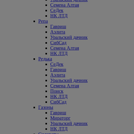
Семена Алтая
СеДек
НК ЛТД
Репа
Гавриш
Аэлита
Уральский дачник
СибСад
Семена Алтая
НК ЛТД
Редька
СеДек
Гавриш
Аэлита
Уральский дачник
Семена Алтая
Поиск
НК ЛТД
СибСад
Газоны
Гавриш
Мираторг
Уральский дачник
НК ЛТД