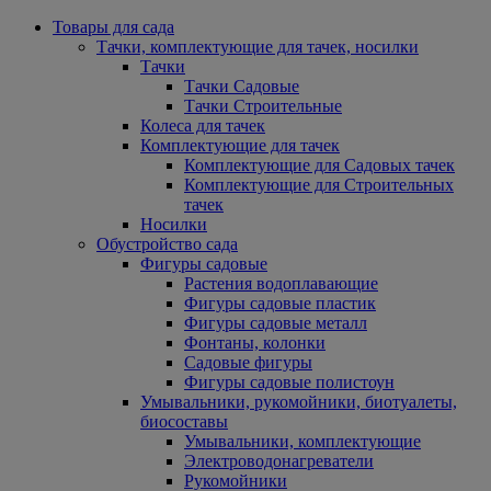
Товары для сада
Тачки, комплектующие для тачек, носилки
Тачки
Тачки Садовые
Тачки Строительные
Колеса для тачек
Комплектующие для тачек
Комплектующие для Садовых тачек
Комплектующие для Строительных
тачек
Носилки
Обустройство сада
Фигуры садовые
Растения водоплавающие
Фигуры садовые пластик
Фигуры садовые металл
Фонтаны, колонки
Садовые фигуры
Фигуры садовые полистоун
Умывальники, рукомойники, биотуалеты,
биосоставы
Умывальники, комплектующие
Электроводонагреватели
Рукомойники