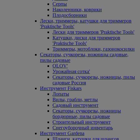
Серпы
Наколенники, коврики
Плодосборники
Лески, триммеры, катушки для триммеров
'Praktische Tools'
Лески для триммеров 'Praktische Tools'
Катушки, диски для триммеров
'Praktische Tools'
Триммеры, мотоблоки, газонокосилки
Секаторы, сучкорезы, ножницы садовые,
пилы садовые
OLOV'
Урожайная сотка'
Секаторы, сучкорезы, ножницы, пилы
садовые Россия
Инструмент Fiskars
Лопаты
Вилы, грабли, метлы
Садовый инструмент
Секаторы, сучкорезы, ножницы
бордюрные, пилы садовые
Строительный инструмент
Снегоуборочный инвентарь
Инструмент Gardena
Шланги, катушки для шлангов