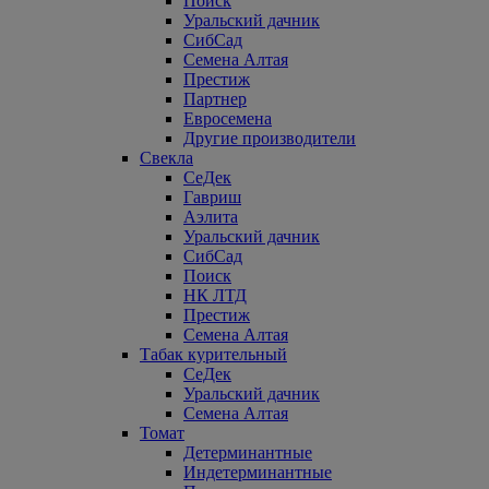
Поиск
Уральский дачник
СибСад
Семена Алтая
Престиж
Партнер
Евросемена
Другие производители
Свекла
СеДек
Гавриш
Аэлита
Уральский дачник
СибСад
Поиск
НК ЛТД
Престиж
Семена Алтая
Табак курительный
СеДек
Уральский дачник
Семена Алтая
Томат
Детерминантные
Индетерминантные