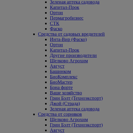
Зеленая аптека садовода
Капитал-Прок
Ортон
Пермагробизнес
СТК
Фаско
Средства от садовых вредителей
Инта-Вир (Фаско)
Ортон
Капитал-Прок
Другие производители
Щелково Агрохим
Август
Башинком
БиоКомплекс
БиоМастер
Бона форте
Ваше хозяйство
Грин Бэлт (Техноэкспорт)
Джой (Страда)
Зеленая аптека садовода
Средства от сорняков
Щелково Агрохим
Грин Бэлт (Техноэкспорт)
Август