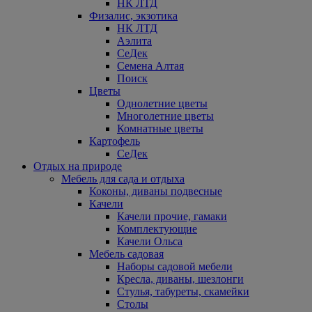
НК ЛТД
Физалис, экзотика
НК ЛТД
Аэлита
СеДек
Семена Алтая
Поиск
Цветы
Однолетние цветы
Многолетние цветы
Комнатные цветы
Картофель
СеДек
Отдых на природе
Мебель для сада и отдыха
Коконы, диваны подвесные
Качели
Качели прочие, гамаки
Комплектующие
Качели Ольса
Мебель садовая
Наборы садовой мебели
Кресла, диваны, шезлонги
Стулья, табуреты, скамейки
Столы