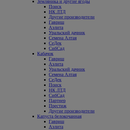
Земляника и другие ягоды
Поиск
НК ЛТД
Другие производители
Гавриш
Аэлита
Уральский дачник
Семена Алтая
СеДек
СибСад
Кабачок
Гавриш
Аэлита
Уральский дачник
Семена Алтая
СеДек
Поиск
НК ЛТД
СибСад
Партнер
Престиж
Другие производители
Капуста белокочанная
Гавриш
Аэлита