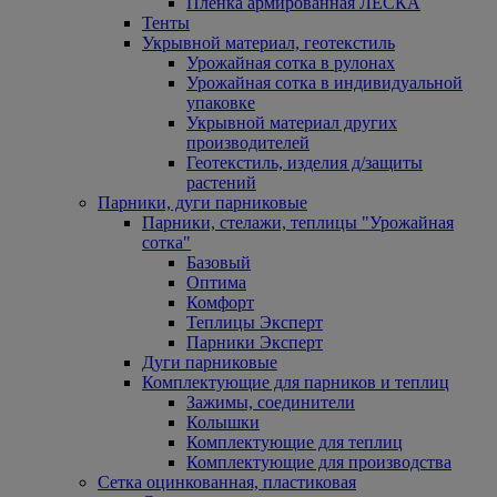
Пленка армированная ЛЕСКА
Тенты
Укрывной материал, геотекстиль
Урожайная сотка в рулонах
Урожайная сотка в индивидуальной
упаковке
Укрывной материал других
производителей
Геотекстиль, изделия д/защиты
растений
Парники, дуги парниковые
Парники, стелажи, теплицы "Урожайная
сотка"
Базовый
Оптима
Комфорт
Теплицы Эксперт
Парники Эксперт
Дуги парниковые
Комплектующие для парников и теплиц
Зажимы, соединители
Колышки
Комплектующие для теплиц
Комплектующие для производства
Сетка оцинкованная, пластиковая