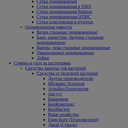
Сетка оцинкованная
Сетка оцинкованная в ПВХ
Сетка оцинкованная Рабица
Сетка оцинкованная ЦПВС
Сетка пластиковая в рулонах
Оцинкованные емкости
Ведра стальные оцинкованные
Баки, канистры, бидоны стальные
оцинкованные
Ванны, тазы стальные оцинкованные
Умывальники оцинкованные
Лейки
Семена и уход за растениями
Средства защиты для растений
Средства от болезней растений
Другие производители
Щелково Агрохим
АгроБиоТехнология
Август
Башинком
БиоКомплекс
БиоМастер
Ваше хозяйство
Грин Бэлт (Техноэкспорт)
Джой (Страда)