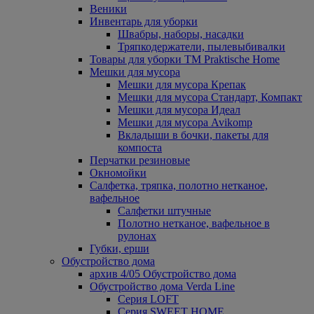
Веники
Инвентарь для уборки
Швабры, наборы, насадки
Тряпкодержатели, пылевыбивалки
Товары для уборки ТМ Praktische Home
Мешки для мусора
Мешки для мусора Крепак
Мешки для мусора Стандарт, Компакт
Мешки для мусора Идеал
Мешки для мусора Avikomp
Вкладыши в бочки, пакеты для
компоста
Перчатки резиновые
Окномойки
Салфетка, тряпка, полотно нетканое,
вафельное
Салфетки штучные
Полотно нетканое, вафельное в
рулонах
Губки, ерши
Обустройство дома
архив 4/05 Обустройство дома
Обустройство дома Verda Line
Серия LOFT
Серия SWEET HOME