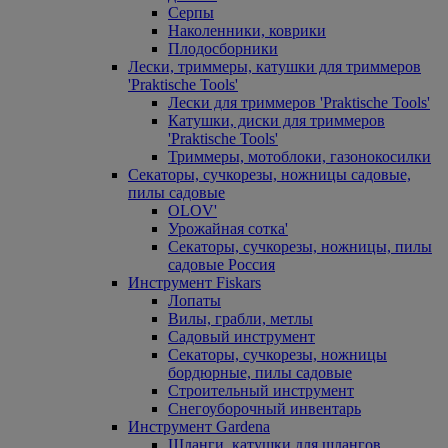
Серпы
Наколенники, коврики
Плодосборники
Лески, триммеры, катушки для триммеров
'Praktische Tools'
Лески для триммеров 'Praktische Tools'
Катушки, диски для триммеров
'Praktische Tools'
Триммеры, мотоблоки, газонокосилки
Секаторы, сучкорезы, ножницы садовые,
пилы садовые
OLOV'
Урожайная сотка'
Секаторы, сучкорезы, ножницы, пилы
садовые Россия
Инструмент Fiskars
Лопаты
Вилы, грабли, метлы
Садовый инструмент
Секаторы, сучкорезы, ножницы
бордюрные, пилы садовые
Строительный инструмент
Снегоуборочный инвентарь
Инструмент Gardena
Шланги, катушки для шлангов