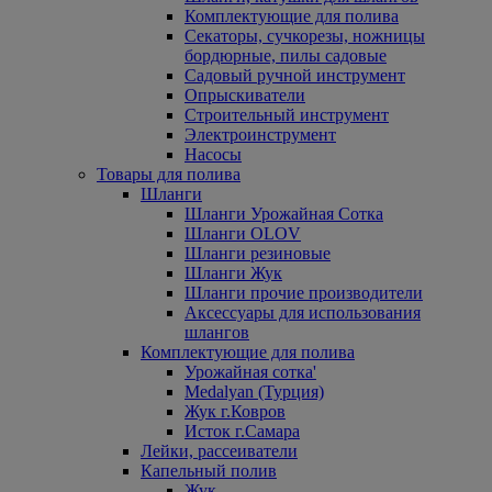
Комплектующие для полива
Секаторы, сучкорезы, ножницы
бордюрные, пилы садовые
Садовый ручной инструмент
Опрыскиватели
Строительный инструмент
Электроинструмент
Насосы
Товары для полива
Шланги
Шланги Урожайная Сотка
Шланги OLOV
Шланги резиновые
Шланги Жук
Шланги прочие производители
Аксессуары для использования
шлангов
Комплектующие для полива
Урожайная сотка'
Medalyan (Турция)
Жук г.Ковров
Исток г.Самара
Лейки, рассеиватели
Капельный полив
Жук