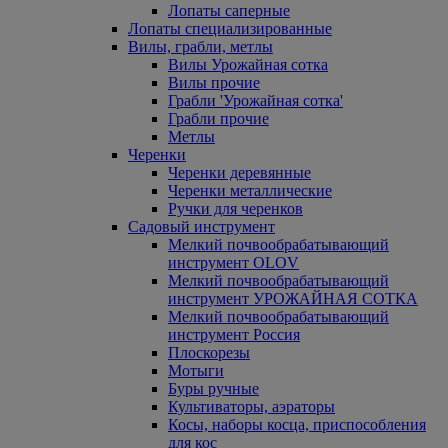
Лопаты саперные
Лопаты специализированные
Вилы, грабли, метлы
Вилы Урожайная сотка
Вилы прочие
Грабли 'Урожайная сотка'
Грабли прочие
Метлы
Черенки
Черенки деревянные
Черенки металлические
Ручки для черенков
Садовый инструмент
Мелкий почвообрабатывающий
инструмент OLOV
Мелкий почвообрабатывающий
инструмент УРОЖАЙНАЯ СОТКА
Мелкий почвообрабатывающий
инструмент Россия
Плоскорезы
Мотыги
Буры ручные
Культиваторы, аэраторы
Косы, наборы косца, приспособления
для кос