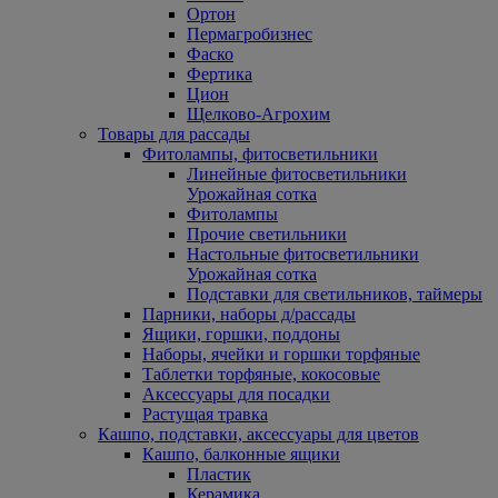
Ортон
Пермагробизнес
Фаско
Фертика
Цион
Щелково-Агрохим
Товары для рассады
Фитолампы, фитосветильники
Линейные фитосветильники
Урожайная сотка
Фитолампы
Прочие светильники
Настольные фитосветильники
Урожайная сотка
Подставки для светильников, таймеры
Парники, наборы д/рассады
Ящики, горшки, поддоны
Наборы, ячейки и горшки торфяные
Таблетки торфяные, кокосовые
Аксессуары для посадки
Растущая травка
Кашпо, подставки, аксессуары для цветов
Кашпо, балконные ящики
Пластик
Керамика