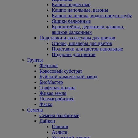
Кашпо подвесные
Кашпо напольные, вазоны
Кашпо на перила, водосточную трубу
Ящики балконные
Кронштейны, держатели д/кашпо,
ящиков балконных
Подставки и аксессуары для цветов
Опоры, шпалеры для цветов
Подставки для цветов напольные
Поддоны для цветов
Грунты
Фертика
Кокосовый субстрат
Буйский химический завод
БиоМастер
Торфяная поляна
Живая земля
Пермагробизнес
Фаско
Семена
Семена балконные
Дайкон
Гавриш
Аэлита
Уральский дачник