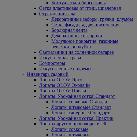
Биотуалеты и биосоставы
Сетка пластиковая от птиц, шпалерная
Ограждение сада
Декоративные заборы, грядки, клумбы
Сетка фасадная, для притенения
Бордюрная лента
Декоративные изгороди
Модульное покрытие, газонные
решетки, опалубка
Светильники на солнечной батарее
Искуственная трава
Компостеры
Искусственные водоемы
Инвентарь садовый
Лопаты OLOV Эрго
Лопаты OLOV Эколайн
Лопаты OLOV Профи
Лопаты 'Урожайная сотка' Стандарт
Лопаты совковые Стандарт
Лопаты штыковые Стандарт
Лопаты саперные Стандарт
Лопаты 'Урожайная сотка' Практик
Лопаты других производителей
Лопаты совковые
Лопаты штыковые