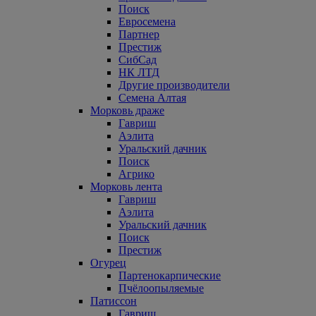
Поиск
Евросемена
Партнер
Престиж
СибСад
НК ЛТД
Другие производители
Семена Алтая
Морковь драже
Гавриш
Аэлита
Уральский дачник
Поиск
Агрико
Морковь лента
Гавриш
Аэлита
Уральский дачник
Поиск
Престиж
Огурец
Партенокарпические
Пчёлоопыляемые
Патиссон
Гавриш