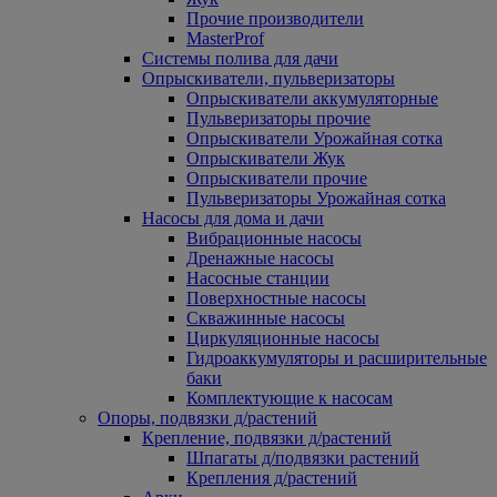
Прочие производители
MasterProf
Системы полива для дачи
Опрыскиватели, пульверизаторы
Опрыскиватели аккумуляторные
Пульверизаторы прочие
Опрыскиватели Урожайная сотка
Опрыскиватели Жук
Опрыскиватели прочие
Пульверизаторы Урожайная сотка
Насосы для дома и дачи
Вибрационные насосы
Дренажные насосы
Насосные станции
Поверхностные насосы
Скважинные насосы
Циркуляционные насосы
Гидроаккумуляторы и расширительные
баки
Комплектующие к насосам
Опоры, подвязки д/растений
Крепление, подвязки д/растений
Шпагаты д/подвязки растений
Крепления д/растений