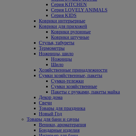
Серия KITCHEN
Серия LOVELY ANIMALS
Серия KIDS
Коврики интерьерные
Коврики для прихожей
Коврики рулонные
Коврики штучные
Стулья, табуреты
Термометры
Ножницы, шило
Ножницы
Шило
Хозяйственные принадлежности
Сумки хозяйственные, пакеты
Сумки-тележки
Сумки хозяйственные
Пакеты с ручками, пакеты майка
Декор дома
Свечи
Товары для праздника
Новый Год
Товары для бани и сауны
Веники, ароматерапия
Бондарные изделия
Интерьер для бани