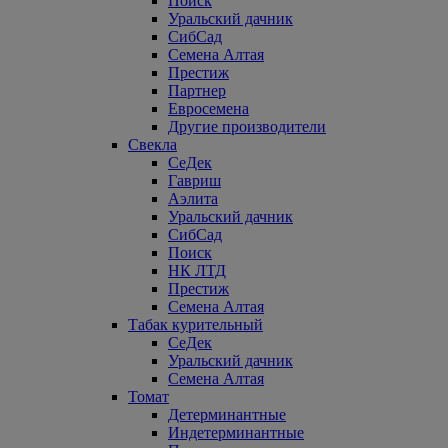
Поиск
Уральский дачник
СибСад
Семена Алтая
Престиж
Партнер
Евросемена
Другие производители
Свекла
СеДек
Гавриш
Аэлита
Уральский дачник
СибСад
Поиск
НК ЛТД
Престиж
Семена Алтая
Табак курительный
СеДек
Уральский дачник
Семена Алтая
Томат
Детерминантные
Индетерминантные