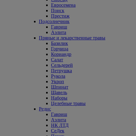
Евросемена
Поиск
Престиж
Подсолнечник
Гавриш
Аэлита
Пряные и лекарственные травы
Базилик
Горчица
Кориандр
Салат
Сельдерей
Петрушка
Рукола
Укроп
Шпинат
Щавель
Наборы
Целебные травы
Редис
Гавриш
Аэлита
НК ЛТД
СеДек