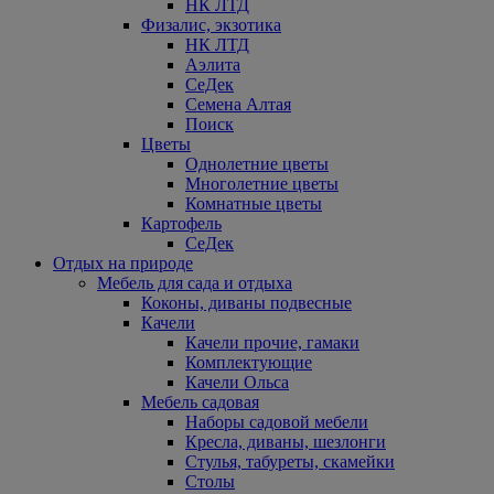
НК ЛТД
Физалис, экзотика
НК ЛТД
Аэлита
СеДек
Семена Алтая
Поиск
Цветы
Однолетние цветы
Многолетние цветы
Комнатные цветы
Картофель
СеДек
Отдых на природе
Мебель для сада и отдыха
Коконы, диваны подвесные
Качели
Качели прочие, гамаки
Комплектующие
Качели Ольса
Мебель садовая
Наборы садовой мебели
Кресла, диваны, шезлонги
Стулья, табуреты, скамейки
Столы