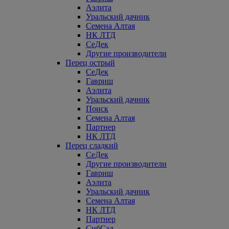
Аэлита
Уральский дачник
Семена Алтая
НК ЛТД
СеДек
Другие производители
Перец острый
СеДек
Гавриш
Аэлита
Уральский дачник
Поиск
Семена Алтая
Партнер
НК ЛТД
Перец сладкий
СеДек
Другие производители
Гавриш
Аэлита
Уральский дачник
Семена Алтая
НК ЛТД
Партнер
СибСад