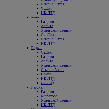
Семена Алтая
СеДек
НК ЛТД
Репа
Гавриш
Аэлита
Уральский дачник
СибСад
Семена Алтая
НК ЛТД
Редька
СеДек
Гавриш
Аэлита
Уральский дачник
Семена Алтая
Поиск
НК ЛТД
СибСад
Газоны
Гавриш
Мираторг
Уральский дачник
НК ЛТД