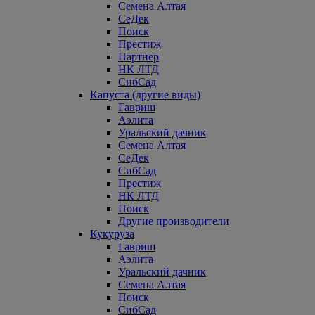
Семена Алтая
СеДек
Поиск
Престиж
Партнер
НК ЛТД
СибСад
Капуста (другие виды)
Гавриш
Аэлита
Уральский дачник
Семена Алтая
СеДек
СибСад
Престиж
НК ЛТД
Поиск
Другие производители
Кукуруза
Гавриш
Аэлита
Уральский дачник
Семена Алтая
Поиск
СибСад