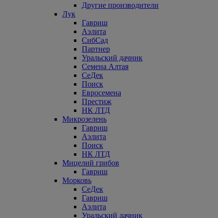
Другие производители
Лук
Гавриш
Аэлита
СибСад
Партнер
Уральский дачник
Семена Алтая
СеДек
Поиск
Евросемена
Престиж
НК ЛТД
Микрозелень
Гавриш
Аэлита
Поиск
НК ЛТД
Мицелий грибов
Гавриш
Морковь
СеДек
Гавриш
Аэлита
Уральский дачник