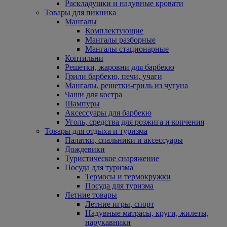
Раскладушки и надувные кровати
Товары для пикника
Мангалы
Комплектующие
Мангалы разборные
Мангалы стационарные
Коптильни
Решетки, жаровни для барбекю
Грили барбекю, печи, учаги
Мангалы, решетки-гриль из чугуна
Чаши для костра
Шампуры
Аксессуары для барбекю
Уголь, средства для розжига и копчения
Товары для отдыха и туризма
Палатки, спальники и аксессуары
Дождевики
Туристическое снаряжение
Посуда для туризма
Термосы и термокружки
Посуда для туризма
Летние товары
Летние игры, спорт
Надувные матрасы, круги, жилеты,
нарукавники