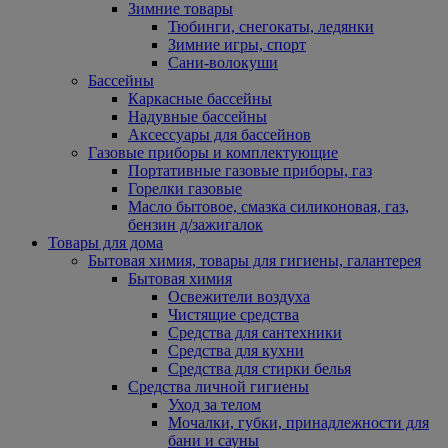
Зимние товары
Тюбинги, снегокаты, ледянки
Зимние игры, спорт
Сани-волокуши
Бассейны
Каркасные бассейны
Надувные бассейны
Аксессуары для бассейнов
Газовые приборы и комплектующие
Портативные газовые приборы, газ
Горелки газовые
Масло бытовое, смазка силиконовая, газ,
бензин д/зажигалок
Товары для дома
Бытовая химия, товары для гигиены, галантерея
Бытовая химия
Освежители воздуха
Чистящие средства
Средства для сантехники
Средства для кухни
Средства для стирки белья
Средства личной гигиены
Уход за телом
Мочалки, губки, принадлежности для
бани и сауны