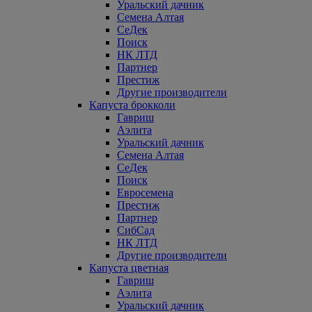
Уральский дачник
Семена Алтая
СеДек
Поиск
НК ЛТД
Партнер
Престиж
Другие производители
Капуста брокколи
Гавриш
Аэлита
Уральский дачник
Семена Алтая
СеДек
Поиск
Евросемена
Престиж
Партнер
СибСад
НК ЛТД
Другие производители
Капуста цветная
Гавриш
Аэлита
Уральский дачник