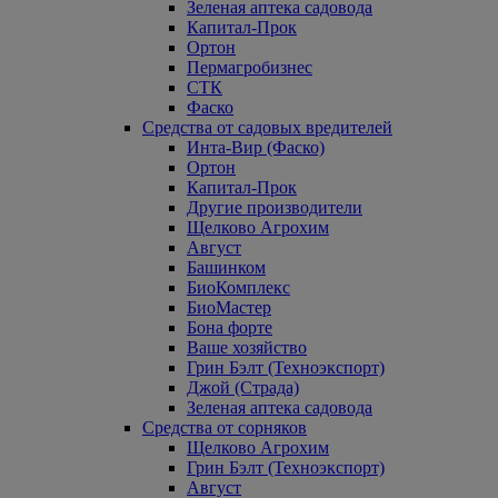
Зеленая аптека садовода
Капитал-Прок
Ортон
Пермагробизнес
СТК
Фаско
Средства от садовых вредителей
Инта-Вир (Фаско)
Ортон
Капитал-Прок
Другие производители
Щелково Агрохим
Август
Башинком
БиоКомплекс
БиоМастер
Бона форте
Ваше хозяйство
Грин Бэлт (Техноэкспорт)
Джой (Страда)
Зеленая аптека садовода
Средства от сорняков
Щелково Агрохим
Грин Бэлт (Техноэкспорт)
Август