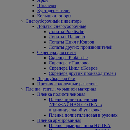
Арки
Шпалеры
Кустодержатели
Колышки, опоры
Снегоуборочный инвентарь
Лопаты снегоуборочные
Лопаты Praktische
Лопаты г.Павлово
Лопаты Цикл г.Ковров
Лопаты других производителей
Скрепера для снега
Скрепера Praktische
Скрепера г.Павлово
Скрепера Цикл г.Ковров
Скрепера других производителей
Ледорубы, скребки
Противогололедные реагенты
Пленка, тенты, укрывной материал
Пленка полиэтиленовая
Пленка полиэтиленовая
'УРОЖАЙНАЯ СОТКА' в
индивидуальной упаковке
Пленка полиэтиленовая в рулонах
Пленка армированная
Пленка армированная НИТКА