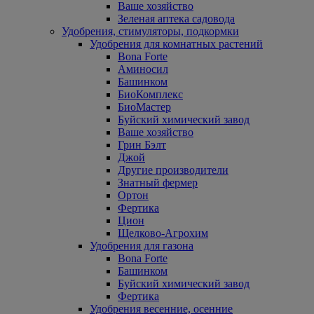
Ваше хозяйство
Зеленая аптека садовода
Удобрения, стимуляторы, подкормки
Удобрения для комнатных растений
Bona Forte
Аминосил
Башинком
БиоКомплекс
БиоМастер
Буйский химический завод
Ваше хозяйство
Грин Бэлт
Джой
Другие производители
Знатный фермер
Ортон
Фертика
Цион
Щелково-Агрохим
Удобрения для газона
Bona Forte
Башинком
Буйский химический завод
Фертика
Удобрения весенние, осенние