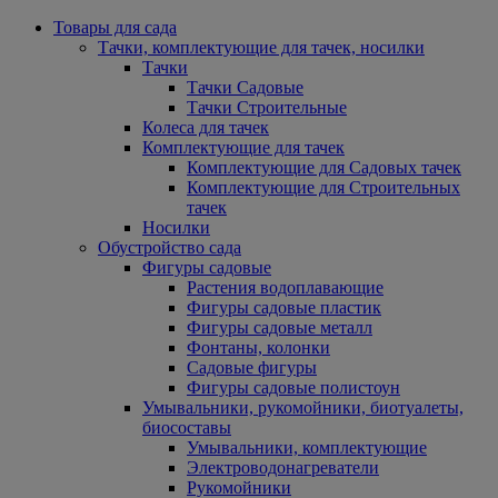
Товары для сада
Тачки, комплектующие для тачек, носилки
Тачки
Тачки Садовые
Тачки Строительные
Колеса для тачек
Комплектующие для тачек
Комплектующие для Садовых тачек
Комплектующие для Строительных
тачек
Носилки
Обустройство сада
Фигуры садовые
Растения водоплавающие
Фигуры садовые пластик
Фигуры садовые металл
Фонтаны, колонки
Садовые фигуры
Фигуры садовые полистоун
Умывальники, рукомойники, биотуалеты,
биосоставы
Умывальники, комплектующие
Электроводонагреватели
Рукомойники