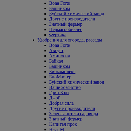
Bona Forte
Башинком
Буйский химический завод
Другие производители
Знатный фермер
Пермагробизнес
Фертика
Удобрения для огорода, рассады
Bona Forte
Август
Аминосил
Байкал
Башинком
Биокомплекс
БиоМастер
Буйский химический завод
Ваше хозяйство
Грин Бэлт
Джой
Добрая сила
Другие производители
Зеленая аптека садовода
Знатный фермер
Капитал прок
Нэст М