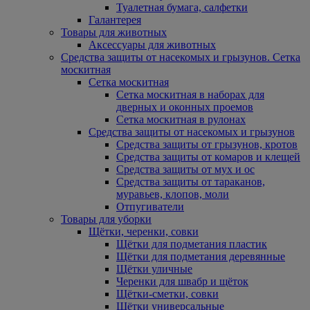
Туалетная бумага, салфетки
Галантерея
Товары для животных
Аксессуары для животных
Средства защиты от насекомых и грызунов. Сетка
москитная
Сетка москитная
Сетка москитная в наборах для
дверных и оконных проемов
Сетка москитная в рулонах
Средства защиты от насекомых и грызунов
Средства защиты от грызунов, кротов
Средства защиты от комаров и клещей
Средства защиты от мух и ос
Средства защиты от тараканов,
муравьев, клопов, моли
Отпугиватели
Товары для уборки
Щётки, черенки, совки
Щётки для подметания пластик
Щётки для подметания деревянные
Щётки уличные
Черенки для швабр и щёток
Щётки-сметки, совки
Щётки универсальные