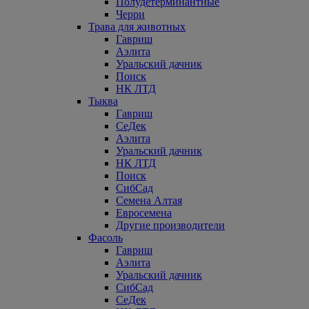
Полудетерминантные
Черри
Трава для животных
Гавриш
Аэлита
Уральский дачник
Поиск
НК ЛТД
Тыква
Гавриш
СеДек
Аэлита
Уральский дачник
НК ЛТД
Поиск
СибСад
Семена Алтая
Евросемена
Другие производители
Фасоль
Гавриш
Аэлита
Уральский дачник
СибСад
СеДек