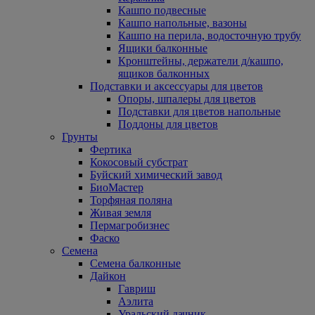
Кашпо подвесные
Кашпо напольные, вазоны
Кашпо на перила, водосточную трубу
Ящики балконные
Кронштейны, держатели д/кашпо,
ящиков балконных
Подставки и аксессуары для цветов
Опоры, шпалеры для цветов
Подставки для цветов напольные
Поддоны для цветов
Грунты
Фертика
Кокосовый субстрат
Буйский химический завод
БиоМастер
Торфяная поляна
Живая земля
Пермагробизнес
Фаско
Семена
Семена балконные
Дайкон
Гавриш
Аэлита
Уральский дачник