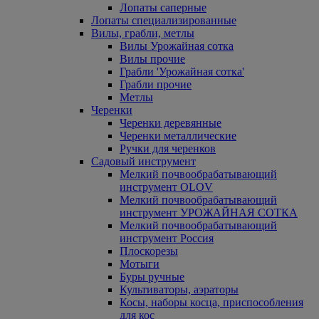
Лопаты саперные
Лопаты специализированные
Вилы, грабли, метлы
Вилы Урожайная сотка
Вилы прочие
Грабли 'Урожайная сотка'
Грабли прочие
Метлы
Черенки
Черенки деревянные
Черенки металлические
Ручки для черенков
Садовый инструмент
Мелкий почвообрабатывающий
инструмент OLOV
Мелкий почвообрабатывающий
инструмент УРОЖАЙНАЯ СОТКА
Мелкий почвообрабатывающий
инструмент Россия
Плоскорезы
Мотыги
Буры ручные
Культиваторы, аэраторы
Косы, наборы косца, приспособления
для кос