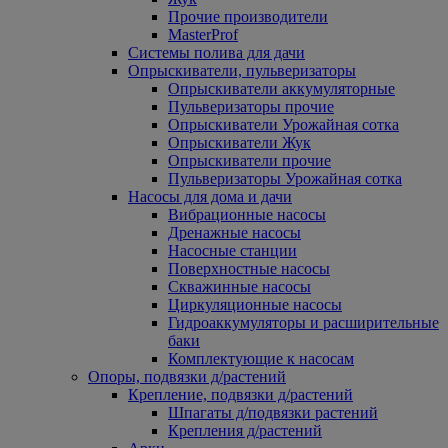
Прочие производители
MasterProf
Системы полива для дачи
Опрыскиватели, пульверизаторы
Опрыскиватели аккумуляторные
Пульверизаторы прочие
Опрыскиватели Урожайная сотка
Опрыскиватели Жук
Опрыскиватели прочие
Пульверизаторы Урожайная сотка
Насосы для дома и дачи
Вибрационные насосы
Дренажные насосы
Насосные станции
Поверхностные насосы
Скважинные насосы
Циркуляционные насосы
Гидроаккумуляторы и расширительные
баки
Комплектующие к насосам
Опоры, подвязки д/растений
Крепление, подвязки д/растений
Шпагаты д/подвязки растений
Крепления д/растений