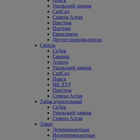
Поиск
Уральский дачник
СибСад
Семена Алтая
Престиж
Партнер
Евросемена
Другие производители
Свекла
СеДек
Гавриш
Аэлита
Уральский дачник
СибСад
Поиск
НК ЛТД
Престиж
Семена Алтая
Табак курительный
СеДек
Уральский дачник
Семена Алтая
Томат
Детерминантные
Индетерминантные