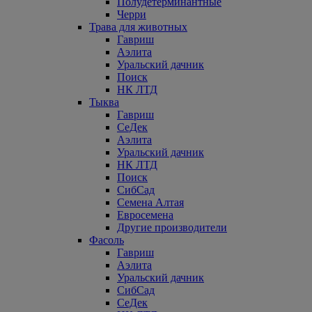
Полудетерминантные
Черри
Трава для животных
Гавриш
Аэлита
Уральский дачник
Поиск
НК ЛТД
Тыква
Гавриш
СеДек
Аэлита
Уральский дачник
НК ЛТД
Поиск
СибСад
Семена Алтая
Евросемена
Другие производители
Фасоль
Гавриш
Аэлита
Уральский дачник
СибСад
СеДек