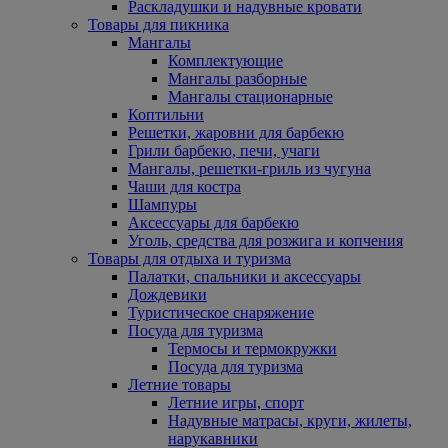
Раскладушки и надувные кровати
Товары для пикника
Мангалы
Комплектующие
Мангалы разборные
Мангалы стационарные
Коптильни
Решетки, жаровни для барбекю
Грили барбекю, печи, учаги
Мангалы, решетки-гриль из чугуна
Чаши для костра
Шампуры
Аксессуары для барбекю
Уголь, средства для розжига и копчения
Товары для отдыха и туризма
Палатки, спальники и аксессуары
Дождевики
Туристическое снаряжение
Посуда для туризма
Термосы и термокружки
Посуда для туризма
Летние товары
Летние игры, спорт
Надувные матрасы, круги, жилеты,
нарукавники