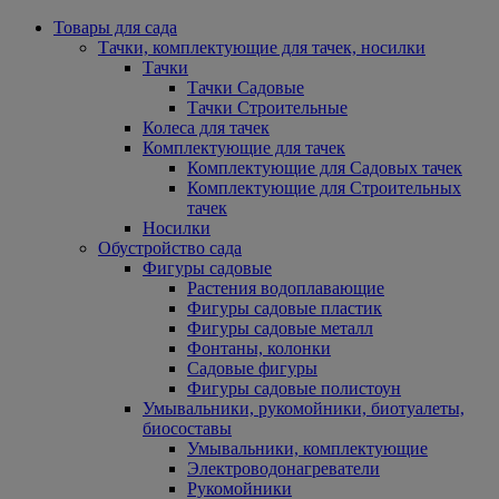
Товары для сада
Тачки, комплектующие для тачек, носилки
Тачки
Тачки Садовые
Тачки Строительные
Колеса для тачек
Комплектующие для тачек
Комплектующие для Садовых тачек
Комплектующие для Строительных
тачек
Носилки
Обустройство сада
Фигуры садовые
Растения водоплавающие
Фигуры садовые пластик
Фигуры садовые металл
Фонтаны, колонки
Садовые фигуры
Фигуры садовые полистоун
Умывальники, рукомойники, биотуалеты,
биосоставы
Умывальники, комплектующие
Электроводонагреватели
Рукомойники