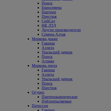
Поиск
Евросемена
Партнер
Престиж
СибСад
НК ЛТД
Другие производители
Семена Алтая
Морковь драже
Гавриш
Аэлита
Уральский дачник
Поиск
Агрико
Морковь лента
Гавриш
Аэлита
Уральский дачник
Поиск
Престиж
Огурец
Партенокарпические
Пчёлоопыляемые
Патиссон
Гавриш