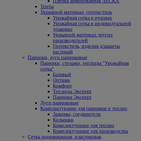
Пленка армированная ЛЕСКА
Тенты
Укрывной материал, геотекстиль
Урожайная сотка в рулонах
Урожайная сотка в индивидуальной
упаковке
Укрывной материал других
производителей
Геотекстиль, изделия д/защиты
растений
Парники, дуги парниковые
Парники, стелажи, теплицы "Урожайная
сотка"
Базовый
Оптима
Комфорт
Теплицы Эксперт
Парники Эксперт
Дуги парниковые
Комплектующие для парников и теплиц
Зажимы, соединители
Колышки
Комплектующие для теплиц
Комплектующие для производства
Сетка оцинкованная, пластиковая