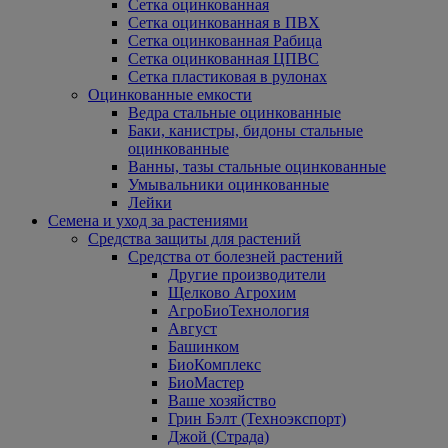
Сетка оцинкованная
Сетка оцинкованная в ПВХ
Сетка оцинкованная Рабица
Сетка оцинкованная ЦПВС
Сетка пластиковая в рулонах
Оцинкованные емкости
Ведра стальные оцинкованные
Баки, канистры, бидоны стальные
оцинкованные
Ванны, тазы стальные оцинкованные
Умывальники оцинкованные
Лейки
Семена и уход за растениями
Средства защиты для растений
Средства от болезней растений
Другие производители
Щелково Агрохим
АгроБиоТехнология
Август
Башинком
БиоКомплекс
БиоМастер
Ваше хозяйство
Грин Бэлт (Техноэкспорт)
Джой (Страда)