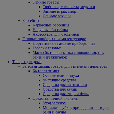
Зимние товары
Тюбинги, снегокаты, ледянки
Зимние игры, спорт
Сани-волокуши
Бассейны
Каркасные бассейны
Надувные бассейны
Аксессуары для бассейнов
Газовые приборы и комплектующие
Портативные газовые приборы, газ
Горелки газовые
Масло бытовое, смазка силиконовая, газ,
бензин д/зажигалок
Товары для дома
Бытовая химия, товары для гигиены, галантерея
Бытовая химия
Освежители воздуха
Чистящие средства
Средства для сантехники
Средства для кухни
Средства для стирки белья
Средства личной гигиены
Уход за телом
Мочалки, губки, принадлежности для
бани и сауны