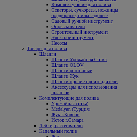
Комплектующие для полива
Секаторы, сучкорезы, ножницы
бордюрные, пилы садовые
Садовый ручной инструмент
Опрыскиватели
Строительный инструмент
Электроинструмент
Насосы
Товары для полива
Шланги
Шланги Урожайная Сотка
Шланги OLOV
Шланги резиновые
Шланги Жук
Шланги прочие производители
Аксессуары для использования
шлангов
Комплектующие для полива
Урожайная сотка'
Medalyan (Турция)
Жук г.Ковров
Исток г.Самара
Лейки, рассеиватели
Капельный полив
Жук