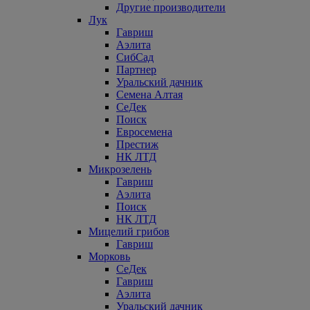
Другие производители
Лук
Гавриш
Аэлита
СибСад
Партнер
Уральский дачник
Семена Алтая
СеДек
Поиск
Евросемена
Престиж
НК ЛТД
Микрозелень
Гавриш
Аэлита
Поиск
НК ЛТД
Мицелий грибов
Гавриш
Морковь
СеДек
Гавриш
Аэлита
Уральский дачник