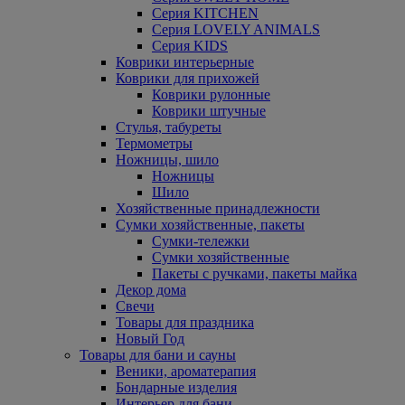
Серия KITCHEN
Серия LOVELY ANIMALS
Серия KIDS
Коврики интерьерные
Коврики для прихожей
Коврики рулонные
Коврики штучные
Стулья, табуреты
Термометры
Ножницы, шило
Ножницы
Шило
Хозяйственные принадлежности
Сумки хозяйственные, пакеты
Сумки-тележки
Сумки хозяйственные
Пакеты с ручками, пакеты майка
Декор дома
Свечи
Товары для праздника
Новый Год
Товары для бани и сауны
Веники, ароматерапия
Бондарные изделия
Интерьер для бани