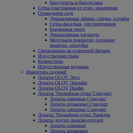
Биотуалеты и биосоставы
Сетка пластиковая от птиц, шпалерная
Ограждение сада
Декоративные заборы, грядки, клумбы
Сетка фасадная, для притенения
Бордюрная лента
Декоративные изгороди
Модульное покрытие, газонные
решетки, опалубка
Светильники на солнечной батарее
Искуственная трава
Компостеры
Искусственные водоемы
Инвентарь садовый
Лопаты OLOV Эрго
Лопаты OLOV Эколайн
Лопаты OLOV Профи
Лопаты 'Урожайная сотка' Стандарт
Лопаты совковые Стандарт
Лопаты штыковые Стандарт
Лопаты саперные Стандарт
Лопаты 'Урожайная сотка' Практик
Лопаты других производителей
Лопаты совковые
Лопаты штыковые