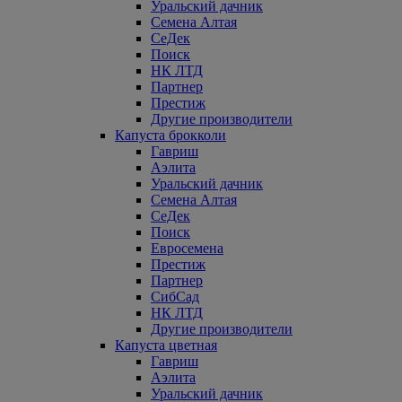
Уральский дачник
Семена Алтая
СеДек
Поиск
НК ЛТД
Партнер
Престиж
Другие производители
Капуста брокколи
Гавриш
Аэлита
Уральский дачник
Семена Алтая
СеДек
Поиск
Евросемена
Престиж
Партнер
СибСад
НК ЛТД
Другие производители
Капуста цветная
Гавриш
Аэлита
Уральский дачник