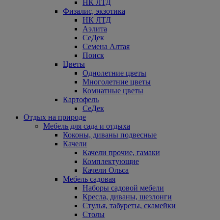
НК ЛТД
Физалис, экзотика
НК ЛТД
Аэлита
СеДек
Семена Алтая
Поиск
Цветы
Однолетние цветы
Многолетние цветы
Комнатные цветы
Картофель
СеДек
Отдых на природе
Мебель для сада и отдыха
Коконы, диваны подвесные
Качели
Качели прочие, гамаки
Комплектующие
Качели Ольса
Мебель садовая
Наборы садовой мебели
Кресла, диваны, шезлонги
Стулья, табуреты, скамейки
Столы