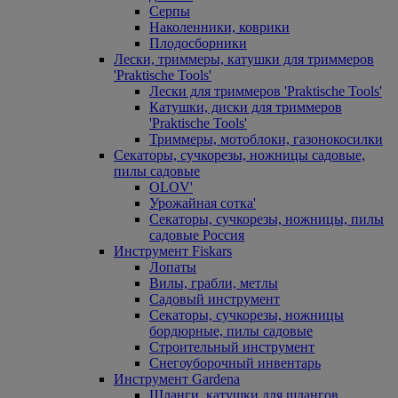
Серпы
Наколенники, коврики
Плодосборники
Лески, триммеры, катушки для триммеров
'Praktische Tools'
Лески для триммеров 'Praktische Tools'
Катушки, диски для триммеров
'Praktische Tools'
Триммеры, мотоблоки, газонокосилки
Секаторы, сучкорезы, ножницы садовые,
пилы садовые
OLOV'
Урожайная сотка'
Секаторы, сучкорезы, ножницы, пилы
садовые Россия
Инструмент Fiskars
Лопаты
Вилы, грабли, метлы
Садовый инструмент
Секаторы, сучкорезы, ножницы
бордюрные, пилы садовые
Строительный инструмент
Снегоуборочный инвентарь
Инструмент Gardena
Шланги, катушки для шлангов