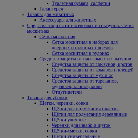
Туалетная бумага, салфетки
Галантерея
Товары для животных
Аксессуары для животных
Средства защиты от насекомых и грызунов. Сетка
москитная
Сетка москитная
Сетка москитная в наборах для
дверных и оконных проемов
Сетка москитная в рулонах
Средства защиты от насекомых и грызунов
Средства защиты от грызунов, кротов
Средства защиты от комаров и клещей
Средства защиты от мух и ос
Средства защиты от тараканов,
муравьев, клопов, моли
Отпугиватели
Товары для уборки
Щётки, черенки, совки
Щётки для подметания пластик
Щётки для подметания деревянные
Щётки уличные
Черенки для швабр и щёток
Щётки-сметки, совки
Щётки универсальные