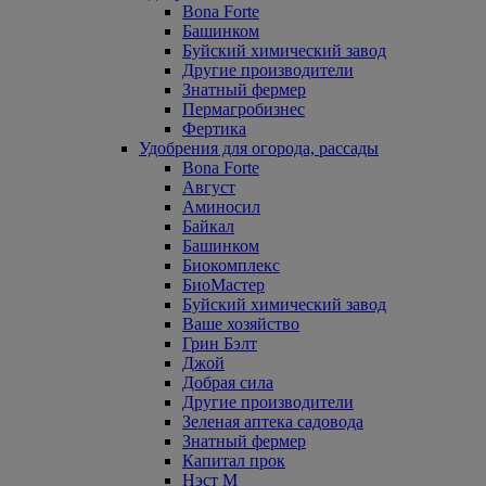
Bona Forte
Башинком
Буйский химический завод
Другие производители
Знатный фермер
Пермагробизнес
Фертика
Удобрения для огорода, рассады
Bona Forte
Август
Аминосил
Байкал
Башинком
Биокомплекс
БиоМастер
Буйский химический завод
Ваше хозяйство
Грин Бэлт
Джой
Добрая сила
Другие производители
Зеленая аптека садовода
Знатный фермер
Капитал прок
Нэст М