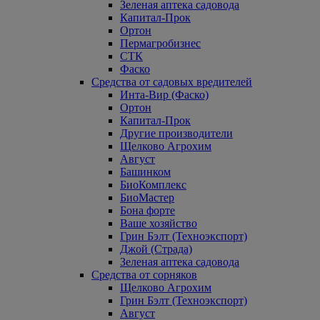
Зеленая аптека садовода
Капитал-Прок
Ортон
Пермагробизнес
СТК
Фаско
Средства от садовых вредителей
Инта-Вир (Фаско)
Ортон
Капитал-Прок
Другие производители
Щелково Агрохим
Август
Башинком
БиоКомплекс
БиоМастер
Бона форте
Ваше хозяйство
Грин Бэлт (Техноэкспорт)
Джой (Страда)
Зеленая аптека садовода
Средства от сорняков
Щелково Агрохим
Грин Бэлт (Техноэкспорт)
Август