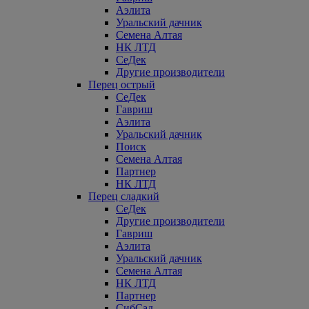
Аэлита
Уральский дачник
Семена Алтая
НК ЛТД
СеДек
Другие производители
Перец острый
СеДек
Гавриш
Аэлита
Уральский дачник
Поиск
Семена Алтая
Партнер
НК ЛТД
Перец сладкий
СеДек
Другие производители
Гавриш
Аэлита
Уральский дачник
Семена Алтая
НК ЛТД
Партнер
СибСад