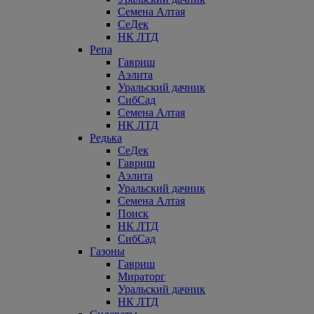
Семена Алтая
СеДек
НК ЛТД
Репа
Гавриш
Аэлита
Уральский дачник
СибСад
Семена Алтая
НК ЛТД
Редька
СеДек
Гавриш
Аэлита
Уральский дачник
Семена Алтая
Поиск
НК ЛТД
СибСад
Газоны
Гавриш
Мираторг
Уральский дачник
НК ЛТД