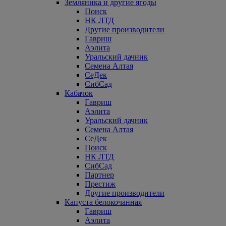
Земляника и другие ягоды
Поиск
НК ЛТД
Другие производители
Гавриш
Аэлита
Уральский дачник
Семена Алтая
СеДек
СибСад
Кабачок
Гавриш
Аэлита
Уральский дачник
Семена Алтая
СеДек
Поиск
НК ЛТД
СибСад
Партнер
Престиж
Другие производители
Капуста белокочанная
Гавриш
Аэлита