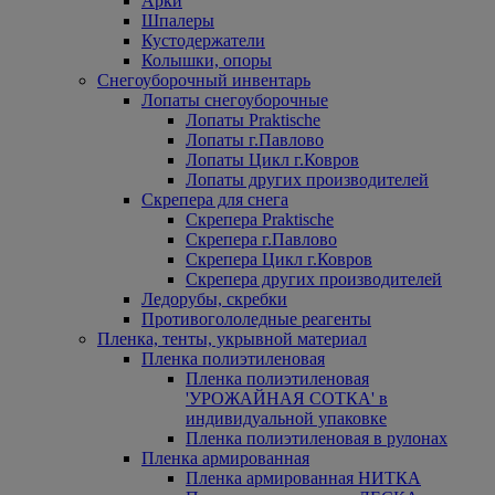
Арки
Шпалеры
Кустодержатели
Колышки, опоры
Снегоуборочный инвентарь
Лопаты снегоуборочные
Лопаты Praktische
Лопаты г.Павлово
Лопаты Цикл г.Ковров
Лопаты других производителей
Скрепера для снега
Скрепера Praktische
Скрепера г.Павлово
Скрепера Цикл г.Ковров
Скрепера других производителей
Ледорубы, скребки
Противогололедные реагенты
Пленка, тенты, укрывной материал
Пленка полиэтиленовая
Пленка полиэтиленовая
'УРОЖАЙНАЯ СОТКА' в
индивидуальной упаковке
Пленка полиэтиленовая в рулонах
Пленка армированная
Пленка армированная НИТКА