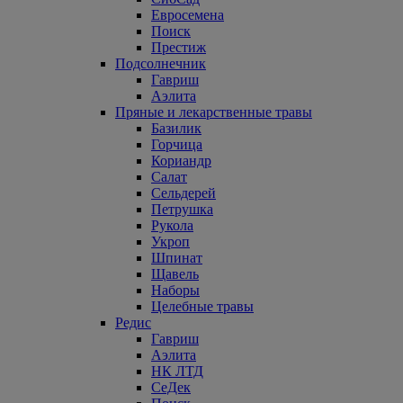
Евросемена
Поиск
Престиж
Подсолнечник
Гавриш
Аэлита
Пряные и лекарственные травы
Базилик
Горчица
Кориандр
Салат
Сельдерей
Петрушка
Рукола
Укроп
Шпинат
Щавель
Наборы
Целебные травы
Редис
Гавриш
Аэлита
НК ЛТД
СеДек