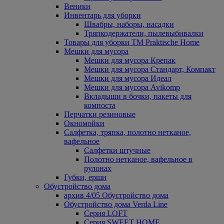
Веники
Инвентарь для уборки
Швабры, наборы, насадки
Тряпкодержатели, пылевыбивалки
Товары для уборки ТМ Praktische Home
Мешки для мусора
Мешки для мусора Крепак
Мешки для мусора Стандарт, Компакт
Мешки для мусора Идеал
Мешки для мусора Avikomp
Вкладыши в бочки, пакеты для
компоста
Перчатки резиновые
Окномойки
Салфетка, тряпка, полотно нетканое,
вафельное
Салфетки штучные
Полотно нетканое, вафельное в
рулонах
Губки, ерши
Обустройство дома
архив 4/05 Обустройство дома
Обустройство дома Verda Line
Серия LOFT
Серия SWEET HOME