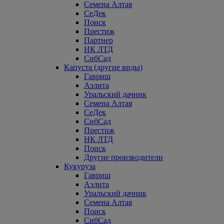
Семена Алтая
СеДек
Поиск
Престиж
Партнер
НК ЛТД
СибСад
Капуста (другие виды)
Гавриш
Аэлита
Уральский дачник
Семена Алтая
СеДек
СибСад
Престиж
НК ЛТД
Поиск
Другие производители
Кукуруза
Гавриш
Аэлита
Уральский дачник
Семена Алтая
Поиск
СибСад