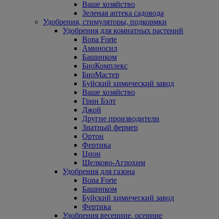
Ваше хозяйство
Зеленая аптека садовода
Удобрения, стимуляторы, подкормки
Удобрения для комнатных растений
Bona Forte
Аминосил
Башинком
БиоКомплекс
БиоМастер
Буйский химический завод
Ваше хозяйство
Грин Бэлт
Джой
Другие производители
Знатный фермер
Ортон
Фертика
Цион
Щелково-Агрохим
Удобрения для газона
Bona Forte
Башинком
Буйский химический завод
Фертика
Удобрения весенние, осенние