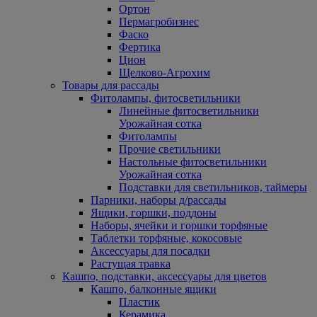
Ортон
Пермагробизнес
Фаско
Фертика
Цион
Щелково-Агрохим
Товары для рассады
Фитолампы, фитосветильники
Линейные фитосветильники
Урожайная сотка
Фитолампы
Прочие светильники
Настольные фитосветильники
Урожайная сотка
Подставки для светильников, таймеры
Парники, наборы д/рассады
Ящики, горшки, поддоны
Наборы, ячейки и горшки торфяные
Таблетки торфяные, кокосовые
Аксессуары для посадки
Растущая травка
Кашпо, подставки, аксессуары для цветов
Кашпо, балконные ящики
Пластик
Керамика