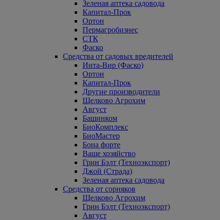
Зеленая аптека садовода
Капитал-Прок
Ортон
Пермагробизнес
СТК
Фаско
Средства от садовых вредителей
Инта-Вир (Фаско)
Ортон
Капитал-Прок
Другие производители
Щелково Агрохим
Август
Башинком
БиоКомплекс
БиоМастер
Бона форте
Ваше хозяйство
Грин Бэлт (Техноэкспорт)
Джой (Страда)
Зеленая аптека садовода
Средства от сорняков
Щелково Агрохим
Грин Бэлт (Техноэкспорт)
Август