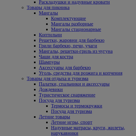
Раскладушки и надувные кровати
Товары для пикника
Мангалы
Комплектующие
Мангалы разборные
Мангалы стационарные
Коптильни
Решетки, жаровни для барбекю
Грили барбекю, печи, учаги
Мангалы, решетки-гриль из чугуна
Чаши для костра
Шампуры
Аксессуары для барбекю
Уголь, средства для розжига и копчения
Товары для отдыха и туризма
Палатки, спальники и аксессуары
Дождевики
Туристическое снаряжение
Посуда для туризма
Термосы и термокружки
Посуда для туризма
Летние товары
Летние игры, спорт
Надувные матрасы, круги, жилеты,
нарукавники