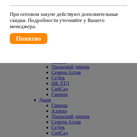
Гавриш
Аэлита
Уральский дачник
При оптовом закупе действуют дополнительные
СеДек
скидки. Подробности уточняйте у Вашего
Евросемена
менеджера.
Брюква
Гавриш
Понятно
СеДек
Уральский дачник
СибСад
Горох
Аэлита
Уральский дачник
Семена Алтая
СеДек
НК ЛТД
СибСад
Гавриш
Дыня
Гавриш
Аэлита
Уральский дачник
Семена Алтая
СеДек
СибСад