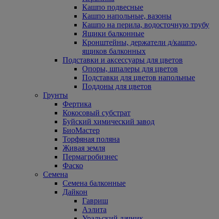
Кашпо подвесные
Кашпо напольные, вазоны
Кашпо на перила, водосточную трубу
Ящики балконные
Кронштейны, держатели д/кашпо,
ящиков балконных
Подставки и аксессуары для цветов
Опоры, шпалеры для цветов
Подставки для цветов напольные
Поддоны для цветов
Грунты
Фертика
Кокосовый субстрат
Буйский химический завод
БиоМастер
Торфяная поляна
Живая земля
Пермагробизнес
Фаско
Семена
Семена балконные
Дайкон
Гавриш
Аэлита
Уральский дачник