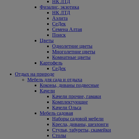
НК ЛТД
Физалис, экзотика
НК ЛТД
Аэлита
СеДек
Семена Алтая
Поиск
Цветы
Однолетние цветы
Многолетние цветы
Комнатные цветы
Картофель
СеДек
Отдых на природе
Мебель для сада и отдыха
Коконы, диваны подвесные
Качели
Качели прочие, гамаки
Комплектующие
Качели Ольса
Мебель садовая
Наборы садовой мебели
Кресла, диваны, шезлонги
Стулья, табуреты, скамейки
Столы