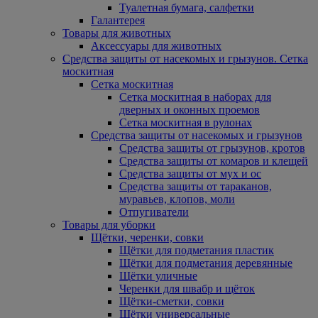
Туалетная бумага, салфетки
Галантерея
Товары для животных
Аксессуары для животных
Средства защиты от насекомых и грызунов. Сетка
москитная
Сетка москитная
Сетка москитная в наборах для
дверных и оконных проемов
Сетка москитная в рулонах
Средства защиты от насекомых и грызунов
Средства защиты от грызунов, кротов
Средства защиты от комаров и клещей
Средства защиты от мух и ос
Средства защиты от тараканов,
муравьев, клопов, моли
Отпугиватели
Товары для уборки
Щётки, черенки, совки
Щётки для подметания пластик
Щётки для подметания деревянные
Щётки уличные
Черенки для швабр и щёток
Щётки-сметки, совки
Щётки универсальные