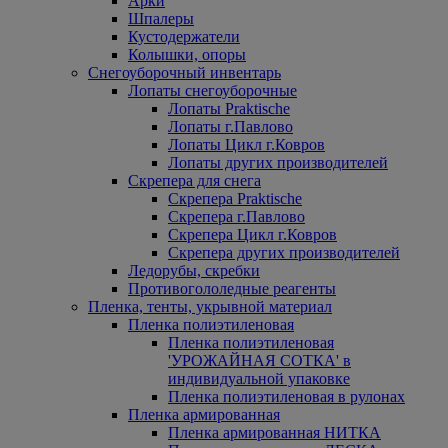
Арки
Шпалеры
Кустодержатели
Колышки, опоры
Снегоуборочный инвентарь
Лопаты снегоуборочные
Лопаты Praktische
Лопаты г.Павлово
Лопаты Цикл г.Ковров
Лопаты других производителей
Скрепера для снега
Скрепера Praktische
Скрепера г.Павлово
Скрепера Цикл г.Ковров
Скрепера других производителей
Ледорубы, скребки
Противогололедные реагенты
Пленка, тенты, укрывной материал
Пленка полиэтиленовая
Пленка полиэтиленовая
'УРОЖАЙНАЯ СОТКА' в
индивидуальной упаковке
Пленка полиэтиленовая в рулонах
Пленка армированная
Пленка армированная НИТКА