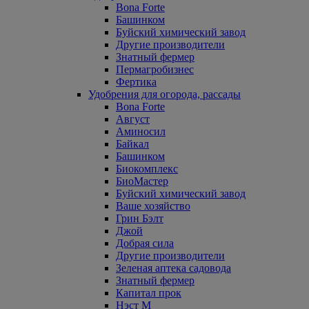
Bona Forte
Башинком
Буйский химический завод
Другие производители
Знатный фермер
Пермагробизнес
Фертика
Удобрения для огорода, рассады
Bona Forte
Август
Аминосил
Байкал
Башинком
Биокомплекс
БиоМастер
Буйский химический завод
Ваше хозяйство
Грин Бэлт
Джой
Добрая сила
Другие производители
Зеленая аптека садовода
Знатный фермер
Капитал прок
Нэст М