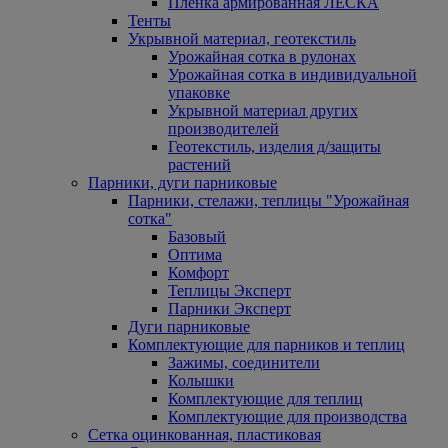
Пленка армированная ЛЕСКА
Тенты
Укрывной материал, геотекстиль
Урожайная сотка в рулонах
Урожайная сотка в индивидуальной
упаковке
Укрывной материал других
производителей
Геотекстиль, изделия д/защиты
растений
Парники, дуги парниковые
Парники, стелажи, теплицы "Урожайная
сотка"
Базовый
Оптима
Комфорт
Теплицы Эксперт
Парники Эксперт
Дуги парниковые
Комплектующие для парников и теплиц
Зажимы, соединители
Колышки
Комплектующие для теплиц
Комплектующие для производства
Сетка оцинкованная, пластиковая