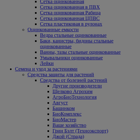
Сетка оцинкованная
Сетка оцинкованная в ПВХ
Сетка оцинкованная Рабица
Сетка оцинкованная ЦПВС
Сетка пластиковая в рулонах
Оцинкованные емкости
Ведра стальные оцинкованные
Баки, канистры, бидоны стальные
оцинкованные
Ванны, тазы стальные оцинкованные
Умывальники оцинкованные
Лейки
Семена и уход за растениями
Средства защиты для растений
Средства от болезней растений
Другие производители
Щелково Агрохим
АгроБиоТехнология
Август
Башинком
БиоКомплекс
БиоМастер
Ваше хозяйство
Грин Бэлт (Техноэкспорт)
Джой (Страда)