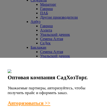
Сидераты
Мираторг
Гавриш
ПАБ
Другие производители
Арбуз
Гавриш
Аэлита
Уральский дачник
Семена Алтая
СеДек
Баклажан
Семена Алтая
Уральский дачник
СеДек
Партнер
НК ЛТД
Евросемена
Оптовая компания СадХозТорг.
Манул
СибСад
Поиск
Уважаемые партнеры, авторизуйтесь, чтобы
Другие производители
получить прайс и оформить заказ.
Гавриш
Аэлита
Авторизоваться >>
Бобы