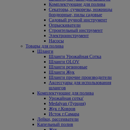
Комплектующие для полива
Секаторы, сучкорезы, ножницы
бордюрные, пилы садовые
Садовый ручной инструмент
Опрыскиватели
Строительный инструмент
Электроинструмент
Насосы
Товары для полива
Шланги
Шланги Урожайная Сотка
Шланги OLOV
Шланги резиновые
Шланги Жук
Шланги прочие производители
Аксессуары для использования
шлангов
Комплектующие для полива
Урожайная сотка'
Medalyan (Турция)
Жук г.Ковров
Исток г.Самара
Лейки, рассеиватели
Капельный полив
Жук