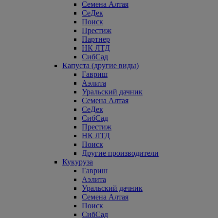
Семена Алтая
СеДек
Поиск
Престиж
Партнер
НК ЛТД
СибСад
Капуста (другие виды)
Гавриш
Аэлита
Уральский дачник
Семена Алтая
СеДек
СибСад
Престиж
НК ЛТД
Поиск
Другие производители
Кукуруза
Гавриш
Аэлита
Уральский дачник
Семена Алтая
Поиск
СибСад