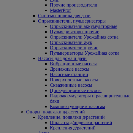
Прочие производители
MasterProf
Системы полива для дачи
Опрыскиватели, пульверизаторы
Опрыскиватели аккумуляторные
Пульверизаторы прочие
Опрыскиватели Урожайная сотка
Опрыскиватели Жук
Опрыскиватели прочие
Пульверизаторы Урожайная сотка
Насосы для дома и дачи
Вибрационные насосы
Дренажные насосы
Насосные станции
Поверхностные насосы
Скважинные насосы
Циркуляционные насосы
Гидроаккумуляторы и расширительные
баки
Комплектующие к насосам
Опоры, подвязки д/растений
Крепление, подвязки д/растений
Шпагаты д/подвязки растений
Крепления д/растений