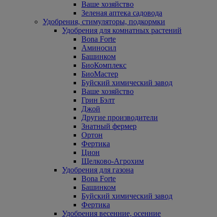
Ваше хозяйство
Зеленая аптека садовода
Удобрения, стимуляторы, подкормки
Удобрения для комнатных растений
Bona Forte
Аминосил
Башинком
БиоКомплекс
БиоМастер
Буйский химический завод
Ваше хозяйство
Грин Бэлт
Джой
Другие производители
Знатный фермер
Ортон
Фертика
Цион
Щелково-Агрохим
Удобрения для газона
Bona Forte
Башинком
Буйский химический завод
Фертика
Удобрения весенние, осенние