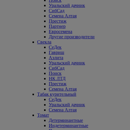
Поиск
Уральский дачник
СибСад
Семена Алтая
Престиж
Партнер
Евросемена
Другие производители
Свекла
СеДек
Гавриш
Аэлита
Уральский дачник
СибСад
Поиск
НК ЛТД
Престиж
Семена Алтая
Табак курительный
СеДек
Уральский дачник
Семена Алтая
Томат
Детерминантные
Индетерминантные