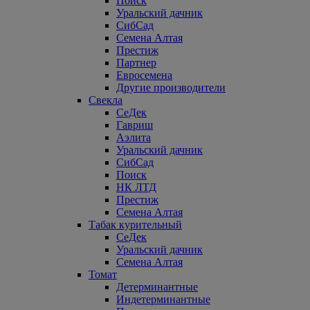
Поиск
Уральский дачник
СибСад
Семена Алтая
Престиж
Партнер
Евросемена
Другие производители
Свекла
СеДек
Гавриш
Аэлита
Уральский дачник
СибСад
Поиск
НК ЛТД
Престиж
Семена Алтая
Табак курительный
СеДек
Уральский дачник
Семена Алтая
Томат
Детерминантные
Индетерминантные