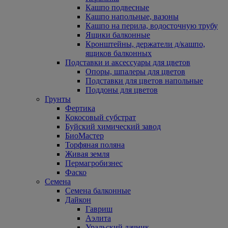
Кашпо подвесные
Кашпо напольные, вазоны
Кашпо на перила, водосточную трубу
Ящики балконные
Кронштейны, держатели д/кашпо,
ящиков балконных
Подставки и аксессуары для цветов
Опоры, шпалеры для цветов
Подставки для цветов напольные
Поддоны для цветов
Грунты
Фертика
Кокосовый субстрат
Буйский химический завод
БиоМастер
Торфяная поляна
Живая земля
Пермагробизнес
Фаско
Семена
Семена балконные
Дайкон
Гавриш
Аэлита
Уральский дачник