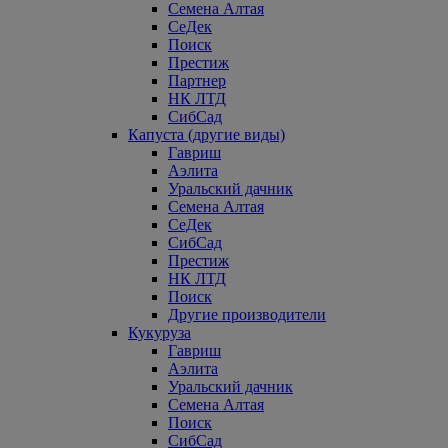
Семена Алтая
СеДек
Поиск
Престиж
Партнер
НК ЛТД
СибСад
Капуста (другие виды)
Гавриш
Аэлита
Уральский дачник
Семена Алтая
СеДек
СибСад
Престиж
НК ЛТД
Поиск
Другие производители
Кукуруза
Гавриш
Аэлита
Уральский дачник
Семена Алтая
Поиск
СибСад