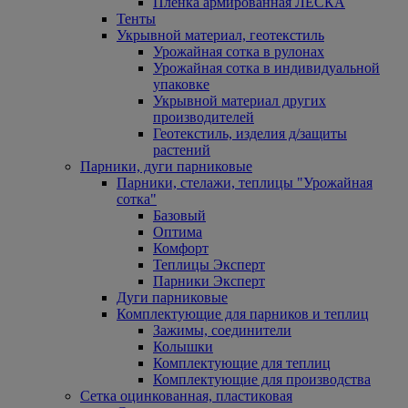
Пленка армированная ЛЕСКА
Тенты
Укрывной материал, геотекстиль
Урожайная сотка в рулонах
Урожайная сотка в индивидуальной
упаковке
Укрывной материал других
производителей
Геотекстиль, изделия д/защиты
растений
Парники, дуги парниковые
Парники, стелажи, теплицы "Урожайная
сотка"
Базовый
Оптима
Комфорт
Теплицы Эксперт
Парники Эксперт
Дуги парниковые
Комплектующие для парников и теплиц
Зажимы, соединители
Колышки
Комплектующие для теплиц
Комплектующие для производства
Сетка оцинкованная, пластиковая