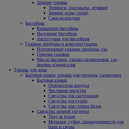
Зимние товары
Тюбинги, снегокаты, ледянки
Зимние игры, спорт
Сани-волокуши
Бассейны
Каркасные бассейны
Надувные бассейны
Аксессуары для бассейнов
Газовые приборы и комплектующие
Портативные газовые приборы, газ
Горелки газовые
Масло бытовое, смазка силиконовая, газ,
бензин д/зажигалок
Товары для дома
Бытовая химия, товары для гигиены, галантерея
Бытовая химия
Освежители воздуха
Чистящие средства
Средства для сантехники
Средства для кухни
Средства для стирки белья
Средства личной гигиены
Уход за телом
Мочалки, губки, принадлежности для
бани и сауны