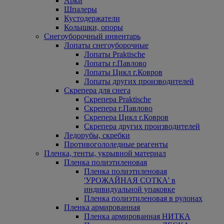
Арки
Шпалеры
Кустодержатели
Колышки, опоры
Снегоуборочный инвентарь
Лопаты снегоуборочные
Лопаты Praktische
Лопаты г.Павлово
Лопаты Цикл г.Ковров
Лопаты других производителей
Скрепера для снега
Скрепера Praktische
Скрепера г.Павлово
Скрепера Цикл г.Ковров
Скрепера других производителей
Ледорубы, скребки
Противогололедные реагенты
Пленка, тенты, укрывной материал
Пленка полиэтиленовая
Пленка полиэтиленовая
'УРОЖАЙНАЯ СОТКА' в
индивидуальной упаковке
Пленка полиэтиленовая в рулонах
Пленка армированная
Пленка армированная НИТКА