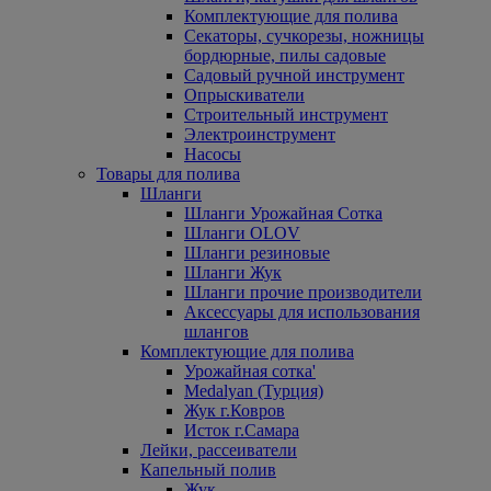
Комплектующие для полива
Секаторы, сучкорезы, ножницы
бордюрные, пилы садовые
Садовый ручной инструмент
Опрыскиватели
Строительный инструмент
Электроинструмент
Насосы
Товары для полива
Шланги
Шланги Урожайная Сотка
Шланги OLOV
Шланги резиновые
Шланги Жук
Шланги прочие производители
Аксессуары для использования
шлангов
Комплектующие для полива
Урожайная сотка'
Medalyan (Турция)
Жук г.Ковров
Исток г.Самара
Лейки, рассеиватели
Капельный полив
Жук