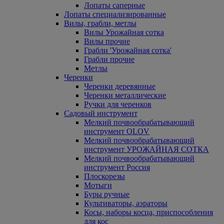
Лопаты саперные
Лопаты специализированные
Вилы, грабли, метлы
Вилы Урожайная сотка
Вилы прочие
Грабли 'Урожайная сотка'
Грабли прочие
Метлы
Черенки
Черенки деревянные
Черенки металлические
Ручки для черенков
Садовый инструмент
Мелкий почвообрабатывающий
инструмент OLOV
Мелкий почвообрабатывающий
инструмент УРОЖАЙНАЯ СОТКА
Мелкий почвообрабатывающий
инструмент Россия
Плоскорезы
Мотыги
Буры ручные
Культиваторы, аэраторы
Косы, наборы косца, приспособления
для кос