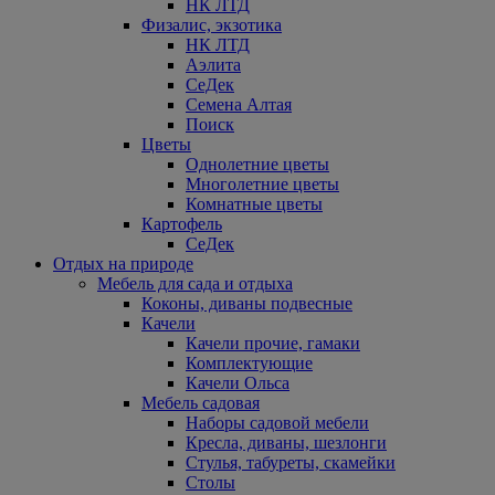
НК ЛТД
Физалис, экзотика
НК ЛТД
Аэлита
СеДек
Семена Алтая
Поиск
Цветы
Однолетние цветы
Многолетние цветы
Комнатные цветы
Картофель
СеДек
Отдых на природе
Мебель для сада и отдыха
Коконы, диваны подвесные
Качели
Качели прочие, гамаки
Комплектующие
Качели Ольса
Мебель садовая
Наборы садовой мебели
Кресла, диваны, шезлонги
Стулья, табуреты, скамейки
Столы