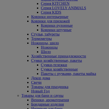
Серия KITCHEN
Серия LOVELY ANIMALS
Серия KIDS
Коврики интерьерные
Коврики для прихожей
Коврики рулонные
Коврики штучные
Стулья, табуреты
Термометры
Ножницы, шило
Ножницы
Шило
Хозяйственные принадлежности
Сумки хозяйственные, пакеты
Сумки-тележки
Сумки хозяйственные
Пакеты с ручками, пакеты майка
Декор дома
Свечи
Товары для праздника
Новый Год
Товары для бани и сауны
Веники, ароматерапия
Бондарные изделия
Интерьер для бани