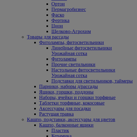
Ортон
Пермагробизнес
Фаско
Фертика
Цион
Щелково-Агрохим
Товары для рассады
Фитолампы, фитосветильники
Линейные фитосветильники
Урожайная сотка
Фитолампы
Прочие светильники
Настольные фитосветильники
Урожайная сотка
Подставки для светильников, таймеры
Парники, наборы д/рассады
Ящики, горшки, поддоны
Наборы, ячейки и горшки торфяные
Таблетки торфяные, кокосовые
Аксессуары для посадки
Растущая травка
Кашпо, подставки, аксессуары для цветов
Кашпо, балконные ящики
Пластик
Керамика