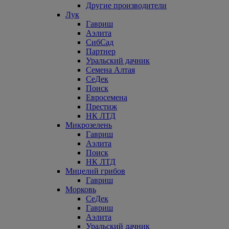
Другие производители
Лук
Гавриш
Аэлита
СибСад
Партнер
Уральский дачник
Семена Алтая
СеДек
Поиск
Евросемена
Престиж
НК ЛТД
Микрозелень
Гавриш
Аэлита
Поиск
НК ЛТД
Мицелий грибов
Гавриш
Морковь
СеДек
Гавриш
Аэлита
Уральский дачник