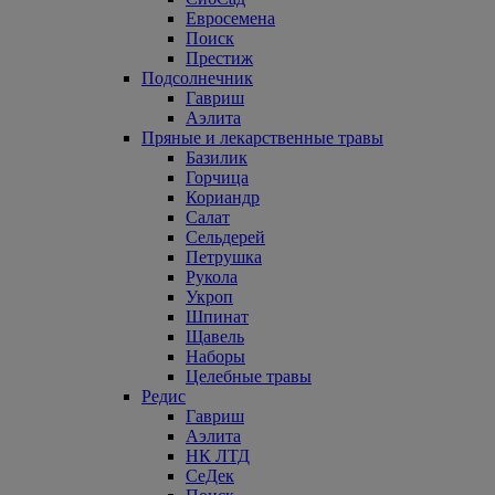
Евросемена
Поиск
Престиж
Подсолнечник
Гавриш
Аэлита
Пряные и лекарственные травы
Базилик
Горчица
Кориандр
Салат
Сельдерей
Петрушка
Рукола
Укроп
Шпинат
Щавель
Наборы
Целебные травы
Редис
Гавриш
Аэлита
НК ЛТД
СеДек