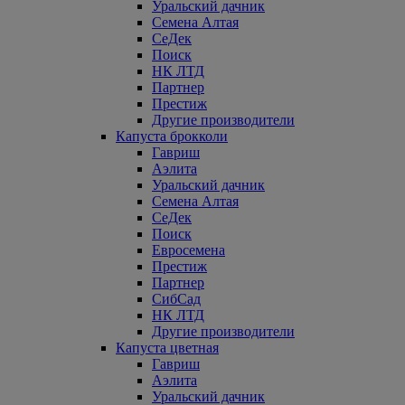
Уральский дачник
Семена Алтая
СеДек
Поиск
НК ЛТД
Партнер
Престиж
Другие производители
Капуста брокколи
Гавриш
Аэлита
Уральский дачник
Семена Алтая
СеДек
Поиск
Евросемена
Престиж
Партнер
СибСад
НК ЛТД
Другие производители
Капуста цветная
Гавриш
Аэлита
Уральский дачник