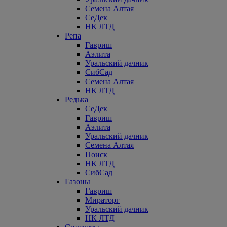
Семена Алтая
СеДек
НК ЛТД
Репа
Гавриш
Аэлита
Уральский дачник
СибСад
Семена Алтая
НК ЛТД
Редька
СеДек
Гавриш
Аэлита
Уральский дачник
Семена Алтая
Поиск
НК ЛТД
СибСад
Газоны
Гавриш
Мираторг
Уральский дачник
НК ЛТД