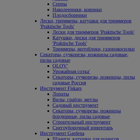
Серпы
Наколенники, коврики
Плодосборники
Лески, триммеры, катушки для триммеров
'Praktische Tools'
Лески для триммеров 'Praktische Tools'
Катушки, диски для триммеров
'Praktische Tools'
Триммеры, мотоблоки, газонокосилки
Секаторы, сучкорезы, ножницы садовые,
пилы садовые
OLOV'
Урожайная сотка'
Секаторы, сучкорезы, ножницы, пилы
садовые Россия
Инструмент Fiskars
Лопаты
Вилы, грабли, метлы
Садовый инструмент
Секаторы, сучкорезы, ножницы
бордюрные, пилы садовые
Строительный инструмент
Снегоуборочный инвентарь
Инструмент Gardena
Шланги, катушки для шлангов