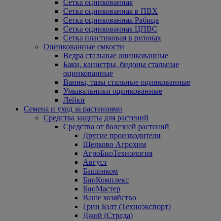
Сетка оцинкованная
Сетка оцинкованная в ПВХ
Сетка оцинкованная Рабица
Сетка оцинкованная ЦПВС
Сетка пластиковая в рулонах
Оцинкованные емкости
Ведра стальные оцинкованные
Баки, канистры, бидоны стальные
оцинкованные
Ванны, тазы стальные оцинкованные
Умывальники оцинкованные
Лейки
Семена и уход за растениями
Средства защиты для растений
Средства от болезней растений
Другие производители
Щелково Агрохим
АгроБиоТехнология
Август
Башинком
БиоКомплекс
БиоМастер
Ваше хозяйство
Грин Бэлт (Техноэкспорт)
Джой (Страда)