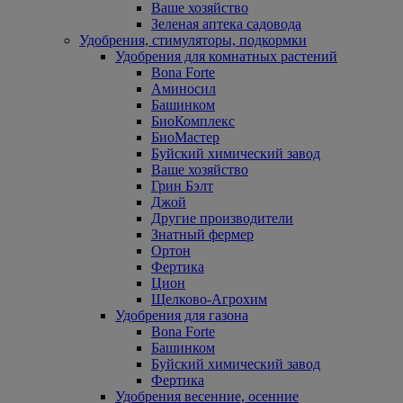
Ваше хозяйство
Зеленая аптека садовода
Удобрения, стимуляторы, подкормки
Удобрения для комнатных растений
Bona Forte
Аминосил
Башинком
БиоКомплекс
БиоМастер
Буйский химический завод
Ваше хозяйство
Грин Бэлт
Джой
Другие производители
Знатный фермер
Ортон
Фертика
Цион
Щелково-Агрохим
Удобрения для газона
Bona Forte
Башинком
Буйский химический завод
Фертика
Удобрения весенние, осенние