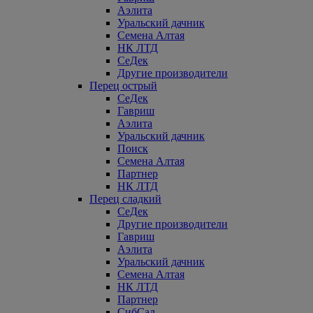
Аэлита
Уральский дачник
Семена Алтая
НК ЛТД
СеДек
Другие производители
Перец острый
СеДек
Гавриш
Аэлита
Уральский дачник
Поиск
Семена Алтая
Партнер
НК ЛТД
Перец сладкий
СеДек
Другие производители
Гавриш
Аэлита
Уральский дачник
Семена Алтая
НК ЛТД
Партнер
СибСад