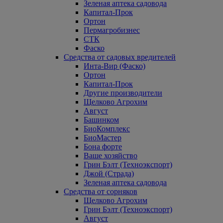
Зеленая аптека садовода
Капитал-Прок
Ортон
Пермагробизнес
СТК
Фаско
Средства от садовых вредителей
Инта-Вир (Фаско)
Ортон
Капитал-Прок
Другие производители
Щелково Агрохим
Август
Башинком
БиоКомплекс
БиоМастер
Бона форте
Ваше хозяйство
Грин Бэлт (Техноэкспорт)
Джой (Страда)
Зеленая аптека садовода
Средства от сорняков
Щелково Агрохим
Грин Бэлт (Техноэкспорт)
Август