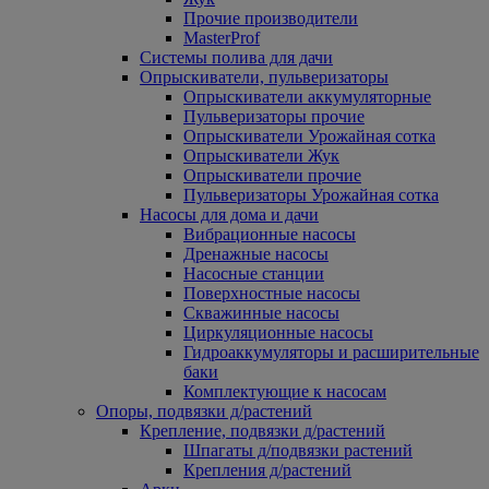
Прочие производители
MasterProf
Системы полива для дачи
Опрыскиватели, пульверизаторы
Опрыскиватели аккумуляторные
Пульверизаторы прочие
Опрыскиватели Урожайная сотка
Опрыскиватели Жук
Опрыскиватели прочие
Пульверизаторы Урожайная сотка
Насосы для дома и дачи
Вибрационные насосы
Дренажные насосы
Насосные станции
Поверхностные насосы
Скважинные насосы
Циркуляционные насосы
Гидроаккумуляторы и расширительные
баки
Комплектующие к насосам
Опоры, подвязки д/растений
Крепление, подвязки д/растений
Шпагаты д/подвязки растений
Крепления д/растений