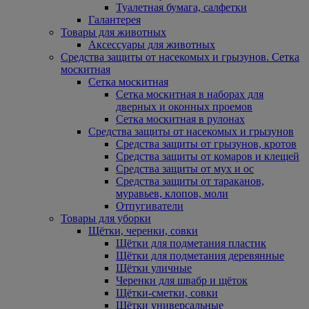
Туалетная бумага, салфетки
Галантерея
Товары для животных
Аксессуары для животных
Средства защиты от насекомых и грызунов. Сетка
москитная
Сетка москитная
Сетка москитная в наборах для
дверных и оконных проемов
Сетка москитная в рулонах
Средства защиты от насекомых и грызунов
Средства защиты от грызунов, кротов
Средства защиты от комаров и клещей
Средства защиты от мух и ос
Средства защиты от тараканов,
муравьев, клопов, моли
Отпугиватели
Товары для уборки
Щётки, черенки, совки
Щётки для подметания пластик
Щётки для подметания деревянные
Щётки уличные
Черенки для швабр и щёток
Щётки-сметки, совки
Щётки универсальные