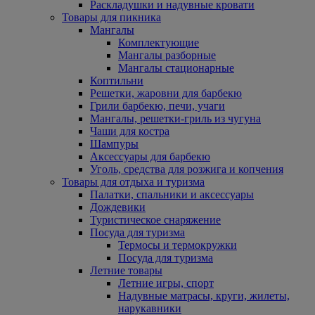
Раскладушки и надувные кровати
Товары для пикника
Мангалы
Комплектующие
Мангалы разборные
Мангалы стационарные
Коптильни
Решетки, жаровни для барбекю
Грили барбекю, печи, учаги
Мангалы, решетки-гриль из чугуна
Чаши для костра
Шампуры
Аксессуары для барбекю
Уголь, средства для розжига и копчения
Товары для отдыха и туризма
Палатки, спальники и аксессуары
Дождевики
Туристическое снаряжение
Посуда для туризма
Термосы и термокружки
Посуда для туризма
Летние товары
Летние игры, спорт
Надувные матрасы, круги, жилеты,
нарукавники