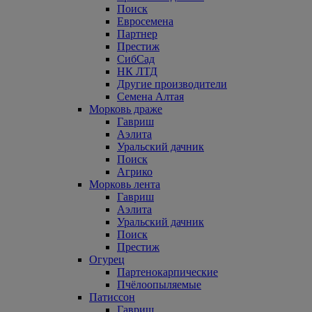
Поиск
Евросемена
Партнер
Престиж
СибСад
НК ЛТД
Другие производители
Семена Алтая
Морковь драже
Гавриш
Аэлита
Уральский дачник
Поиск
Агрико
Морковь лента
Гавриш
Аэлита
Уральский дачник
Поиск
Престиж
Огурец
Партенокарпические
Пчёлоопыляемые
Патиссон
Гавриш