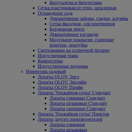
Биотуалеты и биосоставы
Сетка пластиковая от птиц, шпалерная
Ограждение сада
Декоративные заборы, грядки, клумбы
Сетка фасадная, для притенения
Бордюрная лента
Декоративные изгороди
Модульное покрытие, газонные
решетки, опалубка
Светильники на солнечной батарее
Искуственная трава
Компостеры
Искусственные водоемы
Инвентарь садовый
Лопаты OLOV Эрго
Лопаты OLOV Эколайн
Лопаты OLOV Профи
Лопаты 'Урожайная сотка' Стандарт
Лопаты совковые Стандарт
Лопаты штыковые Стандарт
Лопаты саперные Стандарт
Лопаты 'Урожайная сотка' Практик
Лопаты других производителей
Лопаты совковые
Лопаты штыковые