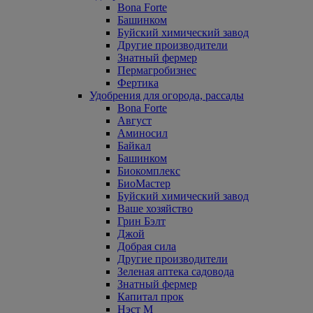
Bona Forte
Башинком
Буйский химический завод
Другие производители
Знатный фермер
Пермагробизнес
Фертика
Удобрения для огорода, рассады
Bona Forte
Август
Аминосил
Байкал
Башинком
Биокомплекс
БиоМастер
Буйский химический завод
Ваше хозяйство
Грин Бэлт
Джой
Добрая сила
Другие производители
Зеленая аптека садовода
Знатный фермер
Капитал прок
Нэст М