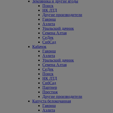
Земляника и другие ягоды
Поиск
НК ЛТД
Другие производители
Гавриш
Аэлита
Уральский дачник
Семена Алтая
СеДек
СибСад
Кабачок
Гавриш
Аэлита
Уральский дачник
Семена Алтая
СеДек
Поиск
НК ЛТД
СибСад
Партнер
Престиж
Другие производители
Капуста белокочанная
Гавриш
Аэлита