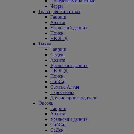
Полудетерминантные
Черри
Трава для животных
Гавриш
Аэлита
Уральский дачник
Поиск
НК ЛТД
Тыква
Гавриш
СеДек
Аэлита
Уральский дачник
НК ЛТД
Поиск
СибСад
Семена Алтая
Евросемена
Другие производители
Фасоль
Гавриш
Аэлита
Уральский дачник
СибСад
СеДек