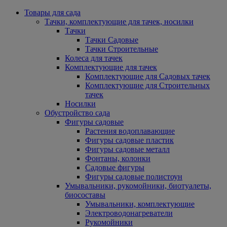
Товары для сада
Тачки, комплектующие для тачек, носилки
Тачки
Тачки Садовые
Тачки Строительные
Колеса для тачек
Комплектующие для тачек
Комплектующие для Садовых тачек
Комплектующие для Строительных
тачек
Носилки
Обустройство сада
Фигуры садовые
Растения водоплавающие
Фигуры садовые пластик
Фигуры садовые металл
Фонтаны, колонки
Садовые фигуры
Фигуры садовые полистоун
Умывальники, рукомойники, биотуалеты,
биосоставы
Умывальники, комплектующие
Электроводонагреватели
Рукомойники