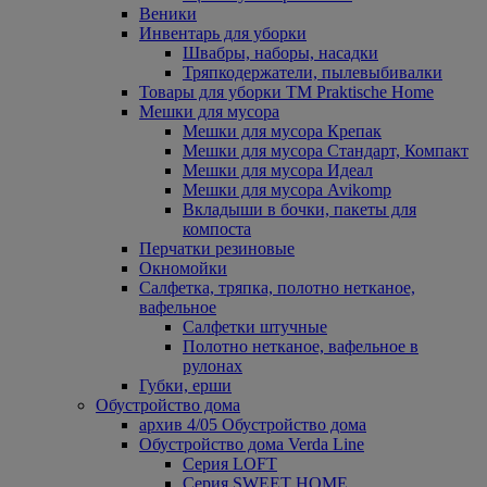
Веники
Инвентарь для уборки
Швабры, наборы, насадки
Тряпкодержатели, пылевыбивалки
Товары для уборки ТМ Praktische Home
Мешки для мусора
Мешки для мусора Крепак
Мешки для мусора Стандарт, Компакт
Мешки для мусора Идеал
Мешки для мусора Avikomp
Вкладыши в бочки, пакеты для
компоста
Перчатки резиновые
Окномойки
Салфетка, тряпка, полотно нетканое,
вафельное
Салфетки штучные
Полотно нетканое, вафельное в
рулонах
Губки, ерши
Обустройство дома
архив 4/05 Обустройство дома
Обустройство дома Verda Line
Серия LOFT
Серия SWEET HOME