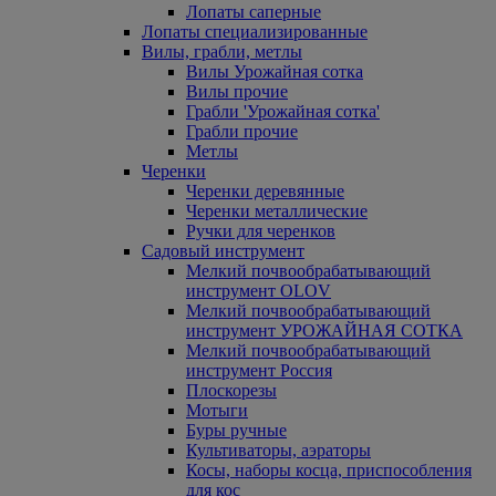
Лопаты саперные
Лопаты специализированные
Вилы, грабли, метлы
Вилы Урожайная сотка
Вилы прочие
Грабли 'Урожайная сотка'
Грабли прочие
Метлы
Черенки
Черенки деревянные
Черенки металлические
Ручки для черенков
Садовый инструмент
Мелкий почвообрабатывающий
инструмент OLOV
Мелкий почвообрабатывающий
инструмент УРОЖАЙНАЯ СОТКА
Мелкий почвообрабатывающий
инструмент Россия
Плоскорезы
Мотыги
Буры ручные
Культиваторы, аэраторы
Косы, наборы косца, приспособления
для кос