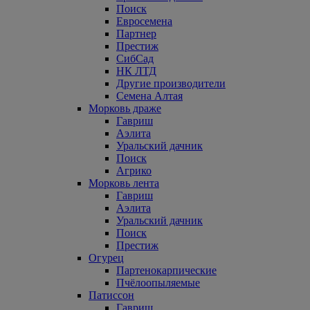
Поиск
Евросемена
Партнер
Престиж
СибСад
НК ЛТД
Другие производители
Семена Алтая
Морковь драже
Гавриш
Аэлита
Уральский дачник
Поиск
Агрико
Морковь лента
Гавриш
Аэлита
Уральский дачник
Поиск
Престиж
Огурец
Партенокарпические
Пчёлоопыляемые
Патиссон
Гавриш