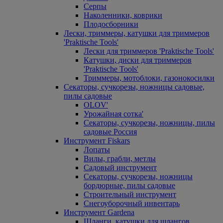
Серпы
Наколенники, коврики
Плодосборники
Лески, триммеры, катушки для триммеров
'Praktische Tools'
Лески для триммеров 'Praktische Tools'
Катушки, диски для триммеров
'Praktische Tools'
Триммеры, мотоблоки, газонокосилки
Секаторы, сучкорезы, ножницы садовые,
пилы садовые
OLOV'
Урожайная сотка'
Секаторы, сучкорезы, ножницы, пилы
садовые Россия
Инструмент Fiskars
Лопаты
Вилы, грабли, метлы
Садовый инструмент
Секаторы, сучкорезы, ножницы
бордюрные, пилы садовые
Строительный инструмент
Снегоуборочный инвентарь
Инструмент Gardena
Шланги, катушки для шлангов