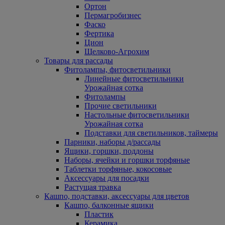
Ортон
Пермагробизнес
Фаско
Фертика
Цион
Щелково-Агрохим
Товары для рассады
Фитолампы, фитосветильники
Линейные фитосветильники
Урожайная сотка
Фитолампы
Прочие светильники
Настольные фитосветильники
Урожайная сотка
Подставки для светильников, таймеры
Парники, наборы д/рассады
Ящики, горшки, поддоны
Наборы, ячейки и горшки торфяные
Таблетки торфяные, кокосовые
Аксессуары для посадки
Растущая травка
Кашпо, подставки, аксессуары для цветов
Кашпо, балконные ящики
Пластик
Керамика