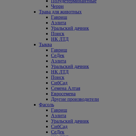
Полудетерминантные
Черри
Трава для животных
Гавриш
Аэлита
Уральский дачник
Поиск
НК ЛТД
Тыква
Гавриш
СеДек
Аэлита
Уральский дачник
НК ЛТД
Поиск
СибСад
Семена Алтая
Евросемена
Другие производители
Фасоль
Гавриш
Аэлита
Уральский дачник
СибСад
СеДек