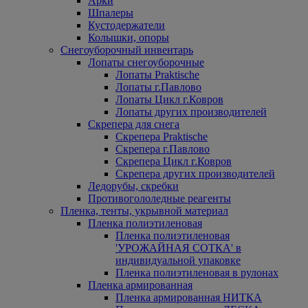
Арки
Шпалеры
Кустодержатели
Колышки, опоры
Снегоуборочный инвентарь
Лопаты снегоуборочные
Лопаты Praktische
Лопаты г.Павлово
Лопаты Цикл г.Ковров
Лопаты других производителей
Скрепера для снега
Скрепера Praktische
Скрепера г.Павлово
Скрепера Цикл г.Ковров
Скрепера других производителей
Ледорубы, скребки
Противогололедные реагенты
Пленка, тенты, укрывной материал
Пленка полиэтиленовая
Пленка полиэтиленовая
'УРОЖАЙНАЯ СОТКА' в
индивидуальной упаковке
Пленка полиэтиленовая в рулонах
Пленка армированная
Пленка армированная НИТКА