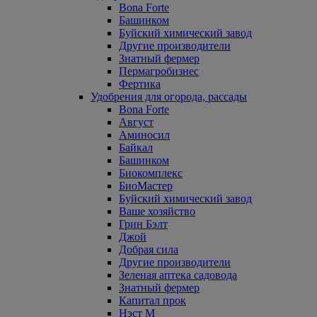
Bona Forte
Башинком
Буйский химический завод
Другие производители
Знатный фермер
Пермагробизнес
Фертика
Удобрения для огорода, рассады
Bona Forte
Август
Аминосил
Байкал
Башинком
Биокомплекс
БиоМастер
Буйский химический завод
Ваше хозяйство
Грин Бэлт
Джой
Добрая сила
Другие производители
Зеленая аптека садовода
Знатный фермер
Капитал прок
Нэст М