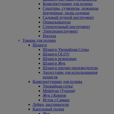
Комплектующие для полива
Секаторы, сучкорезы, ножницы
бордюрные, пилы садовые
Садовый ручной инструмент
Опрыскиватели
Строительный инструмент
Электроинструмент
Насосы
Товары для полива
Шланги
Шланги Урожайная Сотка
Шланги OLOV
Шланги резиновые
Шланги Жук
Шланги прочие производители
Аксессуары для использования
шлангов
Комплектующие для полива
Урожайная сотка'
Medalyan (Турция)
Жук г.Ковров
Исток г.Самара
Лейки, рассеиватели
Капельный полив
Жук