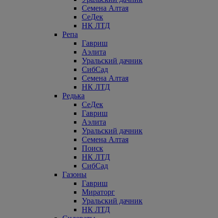
Семена Алтая
СеДек
НК ЛТД
Репа
Гавриш
Аэлита
Уральский дачник
СибСад
Семена Алтая
НК ЛТД
Редька
СеДек
Гавриш
Аэлита
Уральский дачник
Семена Алтая
Поиск
НК ЛТД
СибСад
Газоны
Гавриш
Мираторг
Уральский дачник
НК ЛТД