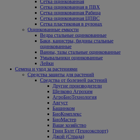
Сетка оцинкованная
Сетка оцинкованная в ПВХ
Сетка оцинкованная Рабица
Сетка оцинкованная ЦПВС
Сетка пластиковая в рулонах
Оцинкованные емкости
Ведра стальные оцинкованные
Баки, канистры, бидоны стальные
оцинкованные
Ванны, тазы стальные оцинкованные
Умывальники оцинкованные
Лейки
Семена и уход за растениями
Средства защиты для растений
Средства от болезней растений
Другие производители
Щелково Агрохим
АгроБиоТехнология
Август
Башинком
БиоКомплекс
БиоМастер
Ваше хозяйство
Грин Бэлт (Техноэкспорт)
Джой (Страда)