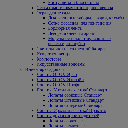
Биотуалеты и биосоставы
Сетка пластиковая от птиц, шпалерная
Ограждение сада
Декоративные заборы, грядки, клумбы
Сетка фасадная, для притенения
Бордюрная лента
Декоративные изгороди
Модульное покрытие, газонные
решетки, опалубка
Светильники на солнечной батарее
Искуственная трава
Компостеры
Искусственные водоемы
Инвентарь садовый
Лопаты OLOV Эрго
Лопаты OLOV Эколайн
Лопаты OLOV Профи
Лопаты 'Урожайная сотка' Стандарт
Лопаты совковые Стандарт
Лопаты штыковые Стандарт
Лопаты саперные Стандарт
Лопаты 'Урожайная сотка' Практик
Лопаты других производителей
Лопаты совковые
Лопаты штыковые