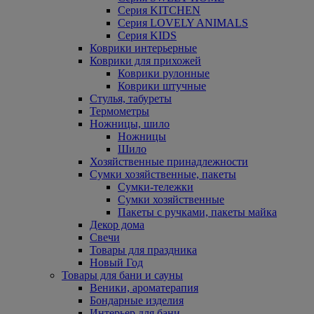
Серия KITCHEN
Серия LOVELY ANIMALS
Серия KIDS
Коврики интерьерные
Коврики для прихожей
Коврики рулонные
Коврики штучные
Стулья, табуреты
Термометры
Ножницы, шило
Ножницы
Шило
Хозяйственные принадлежности
Сумки хозяйственные, пакеты
Сумки-тележки
Сумки хозяйственные
Пакеты с ручками, пакеты майка
Декор дома
Свечи
Товары для праздника
Новый Год
Товары для бани и сауны
Веники, ароматерапия
Бондарные изделия
Интерьер для бани