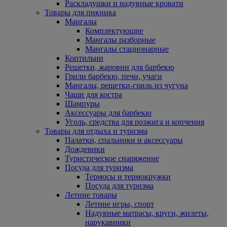
Раскладушки и надувные кровати
Товары для пикника
Мангалы
Комплектующие
Мангалы разборные
Мангалы стационарные
Коптильни
Решетки, жаровни для барбекю
Грили барбекю, печи, учаги
Мангалы, решетки-гриль из чугуна
Чаши для костра
Шампуры
Аксессуары для барбекю
Уголь, средства для розжига и копчения
Товары для отдыха и туризма
Палатки, спальники и аксессуары
Дождевики
Туристическое снаряжение
Посуда для туризма
Термосы и термокружки
Посуда для туризма
Летние товары
Летние игры, спорт
Надувные матрасы, круги, жилеты,
нарукавники