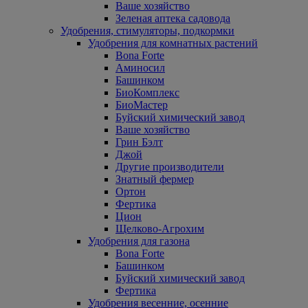
Ваше хозяйство
Зеленая аптека садовода
Удобрения, стимуляторы, подкормки
Удобрения для комнатных растений
Bona Forte
Аминосил
Башинком
БиоКомплекс
БиоМастер
Буйский химический завод
Ваше хозяйство
Грин Бэлт
Джой
Другие производители
Знатный фермер
Ортон
Фертика
Цион
Щелково-Агрохим
Удобрения для газона
Bona Forte
Башинком
Буйский химический завод
Фертика
Удобрения весенние, осенние