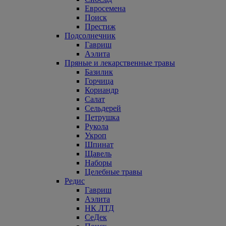
Евросемена
Поиск
Престиж
Подсолнечник
Гавриш
Аэлита
Пряные и лекарственные травы
Базилик
Горчица
Кориандр
Салат
Сельдерей
Петрушка
Рукола
Укроп
Шпинат
Щавель
Наборы
Целебные травы
Редис
Гавриш
Аэлита
НК ЛТД
СеДек