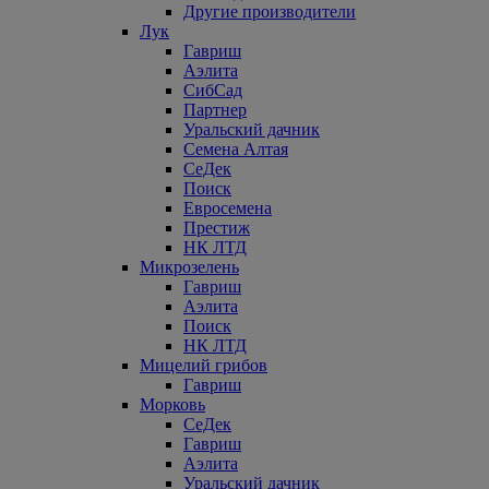
Другие производители
Лук
Гавриш
Аэлита
СибСад
Партнер
Уральский дачник
Семена Алтая
СеДек
Поиск
Евросемена
Престиж
НК ЛТД
Микрозелень
Гавриш
Аэлита
Поиск
НК ЛТД
Мицелий грибов
Гавриш
Морковь
СеДек
Гавриш
Аэлита
Уральский дачник