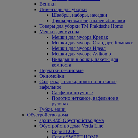
Веники
Инвентарь для уборки
Швабры, наборы, насадки
Тряпкодержатели, пылевыбивалки
Товары для уборки ТМ Praktische Home
Мешки для мусора
Мешки для мусора Крепак
Мешки для мусора Стандарт, Компакт
Мешки для мусора Идеал
Мешки для мусора Avikomp
Вкладыши в бочки, пакеты для
компоста
Перчатки резиновые
Окномойки
Салфетка, тряпка, полотно нетканое,
вафельное
Салфетки штучные
Полотно нетканое, вафельное в
рулонах
Губки, ерши
Обустройство дома
архив 4/05 Обустройство дома
Обустройство дома Verda Line
Серия LOFT
Серия SWEET HOME