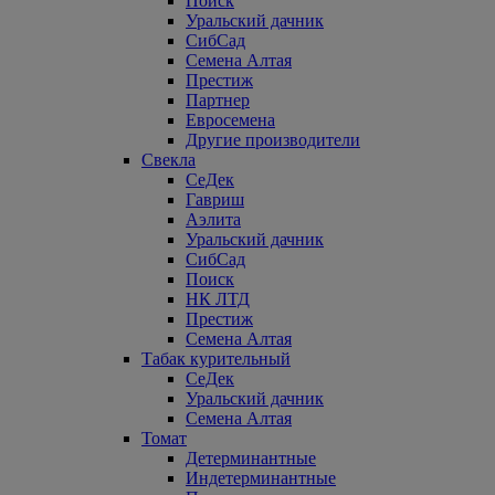
Поиск
Уральский дачник
СибСад
Семена Алтая
Престиж
Партнер
Евросемена
Другие производители
Свекла
СеДек
Гавриш
Аэлита
Уральский дачник
СибСад
Поиск
НК ЛТД
Престиж
Семена Алтая
Табак курительный
СеДек
Уральский дачник
Семена Алтая
Томат
Детерминантные
Индетерминантные