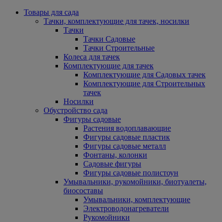
Товары для сада
Тачки, комплектующие для тачек, носилки
Тачки
Тачки Садовые
Тачки Строительные
Колеса для тачек
Комплектующие для тачек
Комплектующие для Садовых тачек
Комплектующие для Строительных
тачек
Носилки
Обустройство сада
Фигуры садовые
Растения водоплавающие
Фигуры садовые пластик
Фигуры садовые металл
Фонтаны, колонки
Садовые фигуры
Фигуры садовые полистоун
Умывальники, рукомойники, биотуалеты,
биосоставы
Умывальники, комплектующие
Электроводонагреватели
Рукомойники