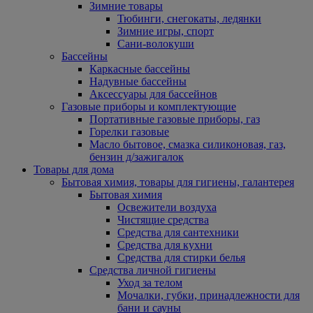
Зимние товары
Тюбинги, снегокаты, ледянки
Зимние игры, спорт
Сани-волокуши
Бассейны
Каркасные бассейны
Надувные бассейны
Аксессуары для бассейнов
Газовые приборы и комплектующие
Портативные газовые приборы, газ
Горелки газовые
Масло бытовое, смазка силиконовая, газ,
бензин д/зажигалок
Товары для дома
Бытовая химия, товары для гигиены, галантерея
Бытовая химия
Освежители воздуха
Чистящие средства
Средства для сантехники
Средства для кухни
Средства для стирки белья
Средства личной гигиены
Уход за телом
Мочалки, губки, принадлежности для
бани и сауны