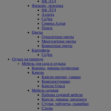
НК ЛТД
Физалис, экзотика
НК ЛТД
Аэлита
СеДек
Семена Алтая
Поиск
Цветы
Однолетние цветы
Многолетние цветы
Комнатные цветы
Картофель
СеДек
Отдых на природе
Мебель для сада и отдыха
Коконы, диваны подвесные
Качели
Качели прочие, гамаки
Комплектующие
Качели Ольса
Мебель садовая
Наборы садовой мебели
Кресла, диваны, шезлонги
Стулья, табуреты, скамейки
Столы