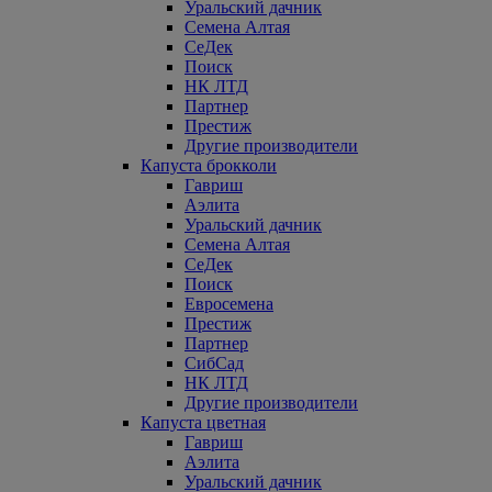
Уральский дачник
Семена Алтая
СеДек
Поиск
НК ЛТД
Партнер
Престиж
Другие производители
Капуста брокколи
Гавриш
Аэлита
Уральский дачник
Семена Алтая
СеДек
Поиск
Евросемена
Престиж
Партнер
СибСад
НК ЛТД
Другие производители
Капуста цветная
Гавриш
Аэлита
Уральский дачник