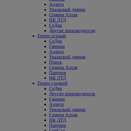
Аэлита
Уральский дачник
Семена Алтая
НК ЛТД
СеДек
Другие производители
Перец острый
СеДек
Гавриш
Аэлита
Уральский дачник
Поиск
Семена Алтая
Партнер
НК ЛТД
Перец сладкий
СеДек
Другие производители
Гавриш
Аэлита
Уральский дачник
Семена Алтая
НК ЛТД
Партнер
СибСад