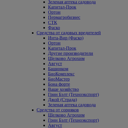
Зеленая аптека садовода
Капитал-Прок
Ортон
Пермагробизнес
СТК
Фаско
Средства от садовых вредителей
Инта-Вир (Фаско)
Ортон
Капитал-Прок
Другие производители
Щелково Агрохим
Август
Башинком
БиоКомплекс
БиоМастер
Бона форте
Ваше хозяйство
Грин Бэлт (Техноэкспорт)
Джой (Страда)
Зеленая аптека садовода
Средства от сорняков
Щелково Агрохим
Грин Бэлт (Техноэкспорт)
Август