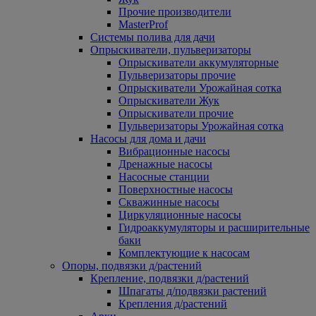
Прочие производители
MasterProf
Системы полива для дачи
Опрыскиватели, пульверизаторы
Опрыскиватели аккумуляторные
Пульверизаторы прочие
Опрыскиватели Урожайная сотка
Опрыскиватели Жук
Опрыскиватели прочие
Пульверизаторы Урожайная сотка
Насосы для дома и дачи
Вибрационные насосы
Дренажные насосы
Насосные станции
Поверхностные насосы
Скважинные насосы
Циркуляционные насосы
Гидроаккумуляторы и расширительные
баки
Комплектующие к насосам
Опоры, подвязки д/растений
Крепление, подвязки д/растений
Шпагаты д/подвязки растений
Крепления д/растений