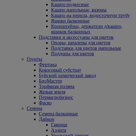
Кашпо подвесные
Кашпо напольные, вазоны
Кашпо на перила, водосточную трубу
Ящики балконные
Кронштейны, держатели д/кашпо,
ящиков балконных
Подставки и аксессуары для цветов
Опоры, шпалеры для цветов
Подставки для цветов напольные
Поддоны для цветов
Грунты
Фертика
Кокосовый субстрат
Буйский химический завод
БиоМастер
Торфяная поляна
Живая земля
Пермагробизнес
Фаско
Семена
Семена балконные
Дайкон
Гавриш
Аэлита
Уральский дачник