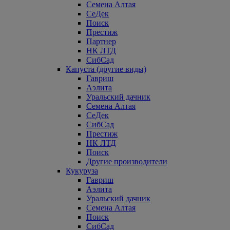
Семена Алтая
СеДек
Поиск
Престиж
Партнер
НК ЛТД
СибСад
Капуста (другие виды)
Гавриш
Аэлита
Уральский дачник
Семена Алтая
СеДек
СибСад
Престиж
НК ЛТД
Поиск
Другие производители
Кукуруза
Гавриш
Аэлита
Уральский дачник
Семена Алтая
Поиск
СибСад