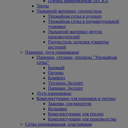
Пленка армированная ЛЕСКА
Тенты
Укрывной материал, геотекстиль
Урожайная сотка в рулонах
Урожайная сотка в индивидуальной
упаковке
Укрывной материал других
производителей
Геотекстиль, изделия д/защиты
растений
Парники, дуги парниковые
Парники, стелажи, теплицы "Урожайная
сотка"
Базовый
Оптима
Комфорт
Теплицы Эксперт
Парники Эксперт
Дуги парниковые
Комплектующие для парников и теплиц
Зажимы, соединители
Колышки
Комплектующие для теплиц
Комплектующие для производства
Сетка оцинкованная, пластиковая