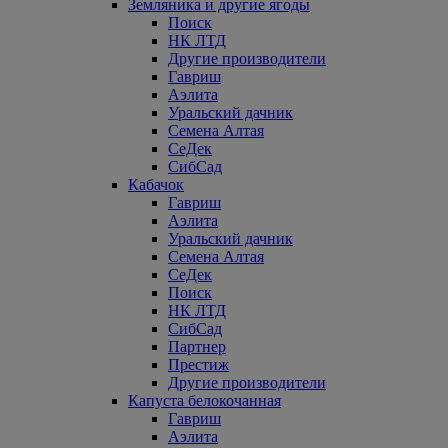
Земляника и другие ягоды
Поиск
НК ЛТД
Другие производители
Гавриш
Аэлита
Уральский дачник
Семена Алтая
СеДек
СибСад
Кабачок
Гавриш
Аэлита
Уральский дачник
Семена Алтая
СеДек
Поиск
НК ЛТД
СибСад
Партнер
Престиж
Другие производители
Капуста белокочанная
Гавриш
Аэлита