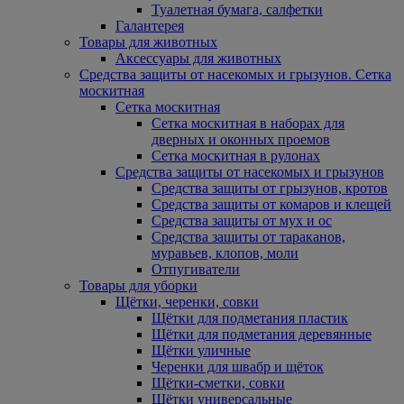
Туалетная бумага, салфетки
Галантерея
Товары для животных
Аксессуары для животных
Средства защиты от насекомых и грызунов. Сетка
москитная
Сетка москитная
Сетка москитная в наборах для
дверных и оконных проемов
Сетка москитная в рулонах
Средства защиты от насекомых и грызунов
Средства защиты от грызунов, кротов
Средства защиты от комаров и клещей
Средства защиты от мух и ос
Средства защиты от тараканов,
муравьев, клопов, моли
Отпугиватели
Товары для уборки
Щётки, черенки, совки
Щётки для подметания пластик
Щётки для подметания деревянные
Щётки уличные
Черенки для швабр и щёток
Щётки-сметки, совки
Щётки универсальные