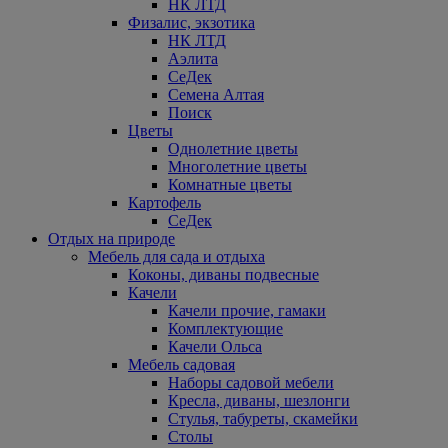
НК ЛТД
Физалис, экзотика
НК ЛТД
Аэлита
СеДек
Семена Алтая
Поиск
Цветы
Однолетние цветы
Многолетние цветы
Комнатные цветы
Картофель
СеДек
Отдых на природе
Мебель для сада и отдыха
Коконы, диваны подвесные
Качели
Качели прочие, гамаки
Комплектующие
Качели Ольса
Мебель садовая
Наборы садовой мебели
Кресла, диваны, шезлонги
Стулья, табуреты, скамейки
Столы