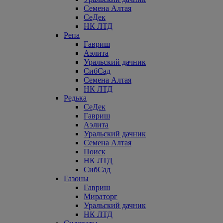
Семена Алтая
СеДек
НК ЛТД
Репа
Гавриш
Аэлита
Уральский дачник
СибСад
Семена Алтая
НК ЛТД
Редька
СеДек
Гавриш
Аэлита
Уральский дачник
Семена Алтая
Поиск
НК ЛТД
СибСад
Газоны
Гавриш
Мираторг
Уральский дачник
НК ЛТД