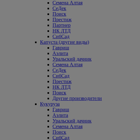
Семена Алтая
СеДек
Поиск
Престиж
Партнер
НК ЛТД
СибСад
Капуста (другие виды)
Гавриш
Аэлита
Уральский дачник
Семена Алтая
СеДек
СибСад
Престиж
НК ЛТД
Поиск
Другие производители
Кукуруза
Гавриш
Аэлита
Уральский дачник
Семена Алтая
Поиск
СибСад