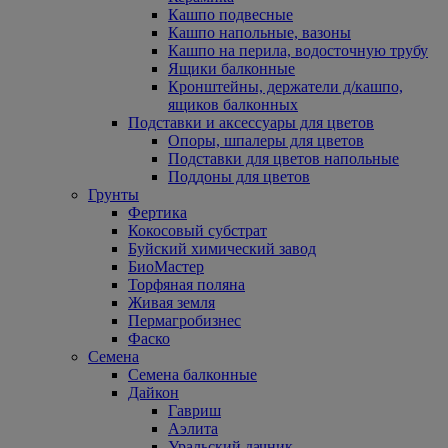
Кашпо подвесные
Кашпо напольные, вазоны
Кашпо на перила, водосточную трубу
Ящики балконные
Кронштейны, держатели д/кашпо,
ящиков балконных
Подставки и аксессуары для цветов
Опоры, шпалеры для цветов
Подставки для цветов напольные
Поддоны для цветов
Грунты
Фертика
Кокосовый субстрат
Буйский химический завод
БиоМастер
Торфяная поляна
Живая земля
Пермагробизнес
Фаско
Семена
Семена балконные
Дайкон
Гавриш
Аэлита
Уральский дачник