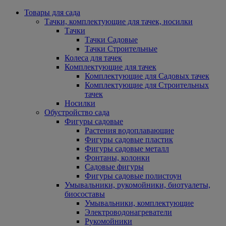
Товары для сада
Тачки, комплектующие для тачек, носилки
Тачки
Тачки Садовые
Тачки Строительные
Колеса для тачек
Комплектующие для тачек
Комплектующие для Садовых тачек
Комплектующие для Строительных
тачек
Носилки
Обустройство сада
Фигуры садовые
Растения водоплавающие
Фигуры садовые пластик
Фигуры садовые металл
Фонтаны, колонки
Садовые фигуры
Фигуры садовые полистоун
Умывальники, рукомойники, биотуалеты,
биосоставы
Умывальники, комплектующие
Электроводонагреватели
Рукомойники