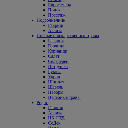
Евросемена
Поиск
Престиж
Подсолнечник
Гавриш
Аэлита
Пряные и лекарственные травы
Базилик
Горчица
Кориандр
Салат
Сельдерей
Петрушка
Рукола
Укроп
Шпинат
Щавель
Наборы
Целебные травы
Редис
Гавриш
Аэлита
НК ЛТД
СеДек