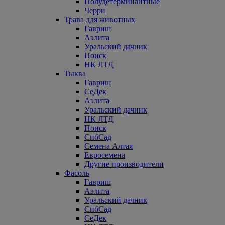
Полудетерминантные
Черри
Трава для животных
Гавриш
Аэлита
Уральский дачник
Поиск
НК ЛТД
Тыква
Гавриш
СеДек
Аэлита
Уральский дачник
НК ЛТД
Поиск
СибСад
Семена Алтая
Евросемена
Другие производители
Фасоль
Гавриш
Аэлита
Уральский дачник
СибСад
СеДек