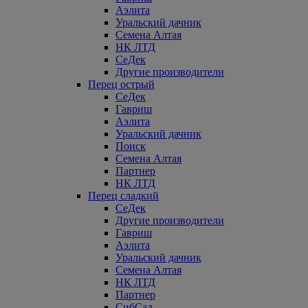
Аэлита
Уральский дачник
Семена Алтая
НК ЛТД
СеДек
Другие производители
Перец острый
СеДек
Гавриш
Аэлита
Уральский дачник
Поиск
Семена Алтая
Партнер
НК ЛТД
Перец сладкий
СеДек
Другие производители
Гавриш
Аэлита
Уральский дачник
Семена Алтая
НК ЛТД
Партнер
СибСад