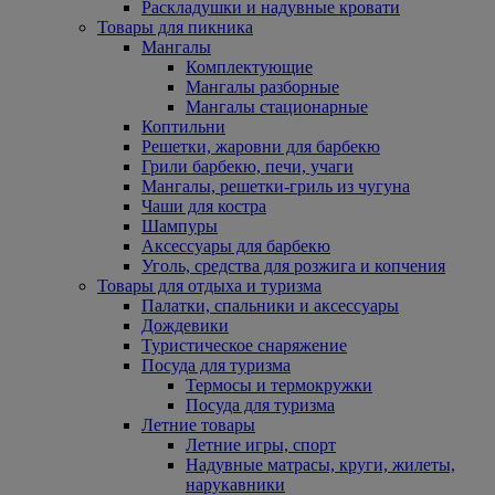
Раскладушки и надувные кровати
Товары для пикника
Мангалы
Комплектующие
Мангалы разборные
Мангалы стационарные
Коптильни
Решетки, жаровни для барбекю
Грили барбекю, печи, учаги
Мангалы, решетки-гриль из чугуна
Чаши для костра
Шампуры
Аксессуары для барбекю
Уголь, средства для розжига и копчения
Товары для отдыха и туризма
Палатки, спальники и аксессуары
Дождевики
Туристическое снаряжение
Посуда для туризма
Термосы и термокружки
Посуда для туризма
Летние товары
Летние игры, спорт
Надувные матрасы, круги, жилеты,
нарукавники