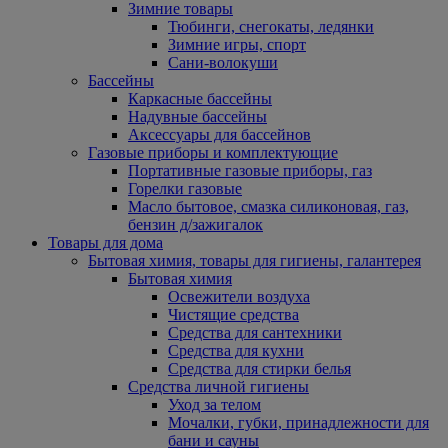
Зимние товары
Тюбинги, снегокаты, ледянки
Зимние игры, спорт
Сани-волокуши
Бассейны
Каркасные бассейны
Надувные бассейны
Аксессуары для бассейнов
Газовые приборы и комплектующие
Портативные газовые приборы, газ
Горелки газовые
Масло бытовое, смазка силиконовая, газ,
бензин д/зажигалок
Товары для дома
Бытовая химия, товары для гигиены, галантерея
Бытовая химия
Освежители воздуха
Чистящие средства
Средства для сантехники
Средства для кухни
Средства для стирки белья
Средства личной гигиены
Уход за телом
Мочалки, губки, принадлежности для
бани и сауны