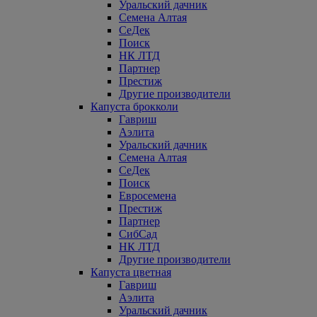
Уральский дачник
Семена Алтая
СеДек
Поиск
НК ЛТД
Партнер
Престиж
Другие производители
Капуста брокколи
Гавриш
Аэлита
Уральский дачник
Семена Алтая
СеДек
Поиск
Евросемена
Престиж
Партнер
СибСад
НК ЛТД
Другие производители
Капуста цветная
Гавриш
Аэлита
Уральский дачник