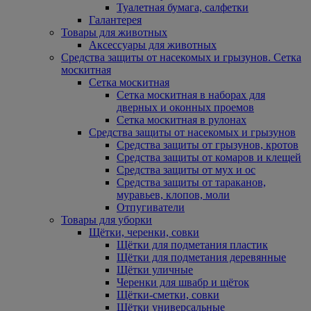
Туалетная бумага, салфетки
Галантерея
Товары для животных
Аксессуары для животных
Средства защиты от насекомых и грызунов. Сетка
москитная
Сетка москитная
Сетка москитная в наборах для
дверных и оконных проемов
Сетка москитная в рулонах
Средства защиты от насекомых и грызунов
Средства защиты от грызунов, кротов
Средства защиты от комаров и клещей
Средства защиты от мух и ос
Средства защиты от тараканов,
муравьев, клопов, моли
Отпугиватели
Товары для уборки
Щётки, черенки, совки
Щётки для подметания пластик
Щётки для подметания деревянные
Щётки уличные
Черенки для швабр и щёток
Щётки-сметки, совки
Щётки универсальные