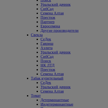
Поиск
Уральский дачник
СибСад
Семена Алтая
Престиж
Партнер
Евросемена
Другие производители
Свекла
СеДек
Гавриш
Аэлита
Уральский дачник
СибСад
Поиск
НК ЛТД
Престиж
Семена Алтая
Табак курительный
СеДек
Уральский дачник
Семена Алтая
Томат
Детерминантные
Индетерминантные