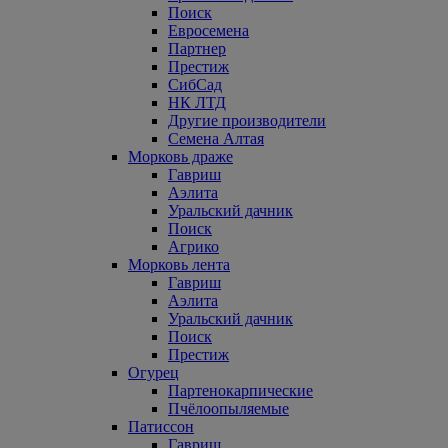
Поиск
Евросемена
Партнер
Престиж
СибСад
НК ЛТД
Другие производители
Семена Алтая
Морковь драже
Гавриш
Аэлита
Уральский дачник
Поиск
Агрико
Морковь лента
Гавриш
Аэлита
Уральский дачник
Поиск
Престиж
Огурец
Партенокарпические
Пчёлоопыляемые
Патиссон
Гавриш