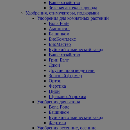
Ваше хозяйство
Зеленая аптека садовода
Удобрения, стимуляторы, подкормки
Удобрения для комнатных растений
Bona Forte
Аминосил
Башинком
БиоКомплекс
БиоМастер
Буйский химический завод
Ваше хозяйство
Грин Бэлт
Джой
Другие производители
Знатный фермер
Ортон
Фертика
Цион
Щелково-Агрохим
Удобрения для газона
Bona Forte
Башинком
Буйский химический завод
Фертика
Удобрения весенние, осенние