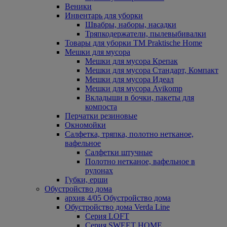
Веники
Инвентарь для уборки
Швабры, наборы, насадки
Тряпкодержатели, пылевыбивалки
Товары для уборки ТМ Praktische Home
Мешки для мусора
Мешки для мусора Крепак
Мешки для мусора Стандарт, Компакт
Мешки для мусора Идеал
Мешки для мусора Avikomp
Вкладыши в бочки, пакеты для
компоста
Перчатки резиновые
Окномойки
Салфетка, тряпка, полотно нетканое,
вафельное
Салфетки штучные
Полотно нетканое, вафельное в
рулонах
Губки, ерши
Обустройство дома
архив 4/05 Обустройство дома
Обустройство дома Verda Line
Серия LOFT
Серия SWEET HOME