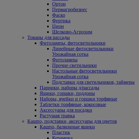
Ортон
Пермагробизнес
Фаско
Фертика
Цион
Щелково-Агрохим
Товары для рассады
Фитолампы, фитосветильники
Линейные фитосветильники
Урожайная сотка
Фитолампы
Прочие светильники
Настольные фитосветильники
Урожайная сотка
Подставки для светильников, таймеры
Парники, наборы д/рассады
Ящики, горшки, поддоны
Наборы, ячейки и горшки торфяные
Таблетки торфяные, кокосовые
Аксессуары для посадки
Растущая травка
Кашпо, подставки, аксессуары для цветов
Кашпо, балконные ящики
Пластик
Керамика