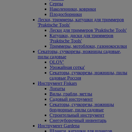
Серпы
Наколенники, коврики
Плодосборники
Лески, триммеры, катушки для триммеров
'Praktische Tools'
Лески для триммеров 'Praktische Tools'
Катушки, диски для триммеров
'Praktische Tools'
Триммеры, мотоблоки, газонокосилки
Секаторы, сучкорезы, ножницы садовые,
пилы садовые
OLOV'
Урожайная сотка'
Секаторы, сучкорезы, ножницы, пилы
садовые Россия
Инструмент Fiskars
Лопаты
Вилы, грабли, метлы
Садовый инструмент
Секаторы, сучкорезы, ножницы
бордюрные, пилы садовые
Строительный инструмент
Снегоуборочный инвентарь
Инструмент Gardena
Шланги, катушки для шлангов