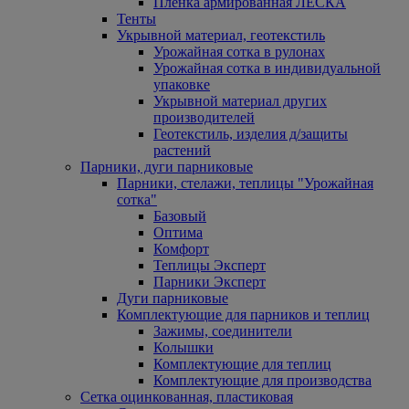
Пленка армированная ЛЕСКА
Тенты
Укрывной материал, геотекстиль
Урожайная сотка в рулонах
Урожайная сотка в индивидуальной
упаковке
Укрывной материал других
производителей
Геотекстиль, изделия д/защиты
растений
Парники, дуги парниковые
Парники, стелажи, теплицы "Урожайная
сотка"
Базовый
Оптима
Комфорт
Теплицы Эксперт
Парники Эксперт
Дуги парниковые
Комплектующие для парников и теплиц
Зажимы, соединители
Колышки
Комплектующие для теплиц
Комплектующие для производства
Сетка оцинкованная, пластиковая