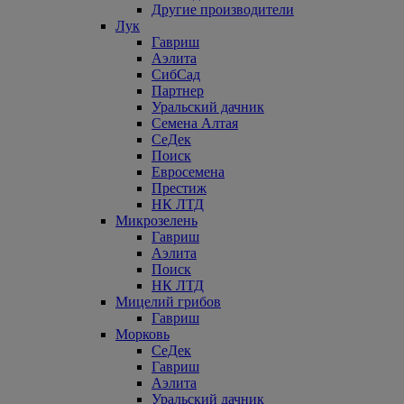
Другие производители
Лук
Гавриш
Аэлита
СибСад
Партнер
Уральский дачник
Семена Алтая
СеДек
Поиск
Евросемена
Престиж
НК ЛТД
Микрозелень
Гавриш
Аэлита
Поиск
НК ЛТД
Мицелий грибов
Гавриш
Морковь
СеДек
Гавриш
Аэлита
Уральский дачник