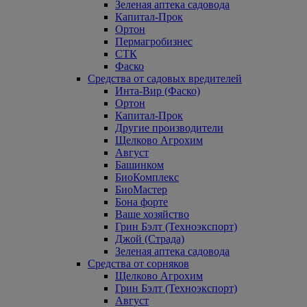
Зеленая аптека садовода
Капитал-Прок
Ортон
Пермагробизнес
СТК
Фаско
Средства от садовых вредителей
Инта-Вир (Фаско)
Ортон
Капитал-Прок
Другие производители
Щелково Агрохим
Август
Башинком
БиоКомплекс
БиоМастер
Бона форте
Ваше хозяйство
Грин Бэлт (Техноэкспорт)
Джой (Страда)
Зеленая аптека садовода
Средства от сорняков
Щелково Агрохим
Грин Бэлт (Техноэкспорт)
Август