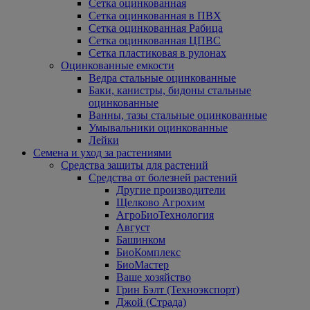
Сетка оцинкованная
Сетка оцинкованная в ПВХ
Сетка оцинкованная Рабица
Сетка оцинкованная ЦПВС
Сетка пластиковая в рулонах
Оцинкованные емкости
Ведра стальные оцинкованные
Баки, канистры, бидоны стальные
оцинкованные
Ванны, тазы стальные оцинкованные
Умывальники оцинкованные
Лейки
Семена и уход за растениями
Средства защиты для растений
Средства от болезней растений
Другие производители
Щелково Агрохим
АгроБиоТехнология
Август
Башинком
БиоКомплекс
БиоМастер
Ваше хозяйство
Грин Бэлт (Техноэкспорт)
Джой (Страда)