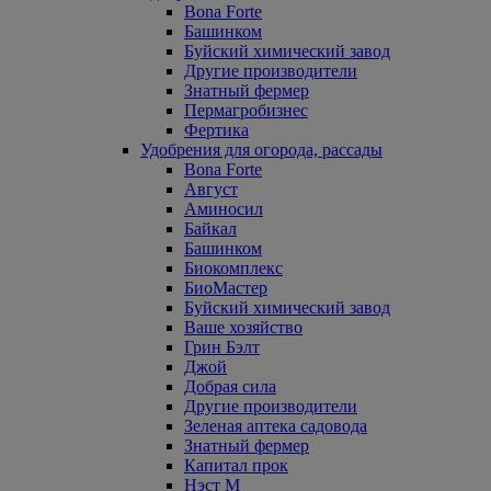
Bona Forte
Башинком
Буйский химический завод
Другие производители
Знатный фермер
Пермагробизнес
Фертика
Удобрения для огорода, рассады
Bona Forte
Август
Аминосил
Байкал
Башинком
Биокомплекс
БиоМастер
Буйский химический завод
Ваше хозяйство
Грин Бэлт
Джой
Добрая сила
Другие производители
Зеленая аптека садовода
Знатный фермер
Капитал прок
Нэст М