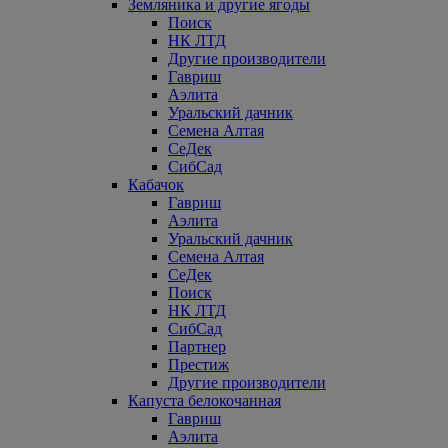
Земляника и другие ягоды
Поиск
НК ЛТД
Другие производители
Гавриш
Аэлита
Уральский дачник
Семена Алтая
СеДек
СибСад
Кабачок
Гавриш
Аэлита
Уральский дачник
Семена Алтая
СеДек
Поиск
НК ЛТД
СибСад
Партнер
Престиж
Другие производители
Капуста белокочанная
Гавриш
Аэлита