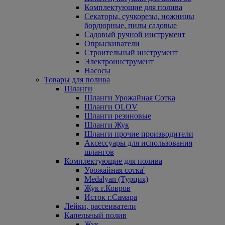
Комплектующие для полива
Секаторы, сучкорезы, ножницы
бордюрные, пилы садовые
Садовый ручной инструмент
Опрыскиватели
Строительный инструмент
Электроинструмент
Насосы
Товары для полива
Шланги
Шланги Урожайная Сотка
Шланги OLOV
Шланги резиновые
Шланги Жук
Шланги прочие производители
Аксессуары для использования
шлангов
Комплектующие для полива
Урожайная сотка'
Medalyan (Турция)
Жук г.Ковров
Исток г.Самара
Лейки, рассеиватели
Капельный полив
Жук