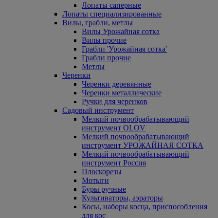
Лопаты саперные
Лопаты специализированные
Вилы, грабли, метлы
Вилы Урожайная сотка
Вилы прочие
Грабли 'Урожайная сотка'
Грабли прочие
Метлы
Черенки
Черенки деревянные
Черенки металлические
Ручки для черенков
Садовый инструмент
Мелкий почвообрабатывающий
инструмент OLOV
Мелкий почвообрабатывающий
инструмент УРОЖАЙНАЯ СОТКА
Мелкий почвообрабатывающий
инструмент Россия
Плоскорезы
Мотыги
Буры ручные
Культиваторы, аэраторы
Косы, наборы косца, приспособления
для кос