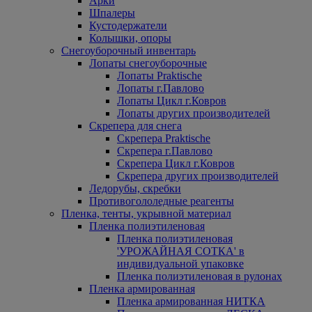
Арки
Шпалеры
Кустодержатели
Колышки, опоры
Снегоуборочный инвентарь
Лопаты снегоуборочные
Лопаты Praktische
Лопаты г.Павлово
Лопаты Цикл г.Ковров
Лопаты других производителей
Скрепера для снега
Скрепера Praktische
Скрепера г.Павлово
Скрепера Цикл г.Ковров
Скрепера других производителей
Ледорубы, скребки
Противогололедные реагенты
Пленка, тенты, укрывной материал
Пленка полиэтиленовая
Пленка полиэтиленовая
'УРОЖАЙНАЯ СОТКА' в
индивидуальной упаковке
Пленка полиэтиленовая в рулонах
Пленка армированная
Пленка армированная НИТКА