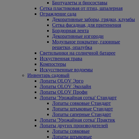
Биотуалеты и биосоставы
Сетка пластиковая от птиц, шпалерная
Ограждение сада
Декоративные заборы, грядки, клумбы
Сетка фасадная, для притенения
Бордюрная лента
Декоративные изгороди
Модульное покрытие, газонные
решетки, опалубка
Светильники на солнечной батарее
Искуственная трава
Компостеры
Искусственные водоемы
Инвентарь садовый
Лопаты OLOV Эрго
Лопаты OLOV Эколайн
Лопаты OLOV Профи
Лопаты 'Урожайная сотка' Стандарт
Лопаты совковые Стандарт
Лопаты штыковые Стандарт
Лопаты саперные Стандарт
Лопаты 'Урожайная сотка' Практик
Лопаты других производителей
Лопаты совковые
Лопаты штыковые