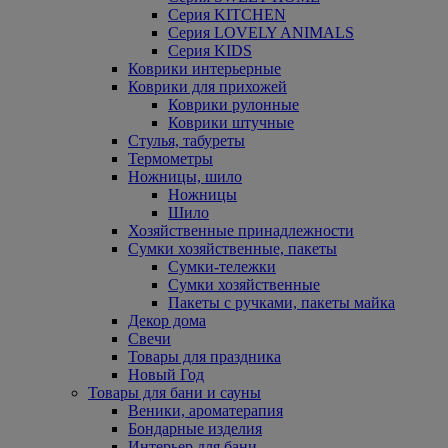
Серия KITCHEN
Серия LOVELY ANIMALS
Серия KIDS
Коврики интерьерные
Коврики для прихожей
Коврики рулонные
Коврики штучные
Стулья, табуреты
Термометры
Ножницы, шило
Ножницы
Шило
Хозяйственные принадлежности
Сумки хозяйственные, пакеты
Сумки-тележки
Сумки хозяйственные
Пакеты с ручками, пакеты майка
Декор дома
Свечи
Товары для праздника
Новый Год
Товары для бани и сауны
Веники, ароматерапия
Бондарные изделия
Интерьер для бани