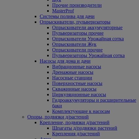
Прочие производители
MasterProf
Системы полива для дачи
Опрыскиватели, пульверизаторы
Опрыскиватели аккумуляторные
Пульверизаторы прочие
Опрыскиватели Урожайная сотка
Опрыскиватели Жук
Опрыскиватели прочие
Пульверизаторы Урожайная сотка
Насосы для дома и дачи
Вибрационные насосы
Дренажные насосы
Насосные станции
Поверхностные насосы
Скважинные насосы
Циркуляционные насосы
Гидроаккумуляторы и расширительные
баки
Комплектующие к насосам
Опоры, подвязки д/растений
Крепление, подвязки д/растений
Шпагаты д/подвязки растений
Крепления д/растений