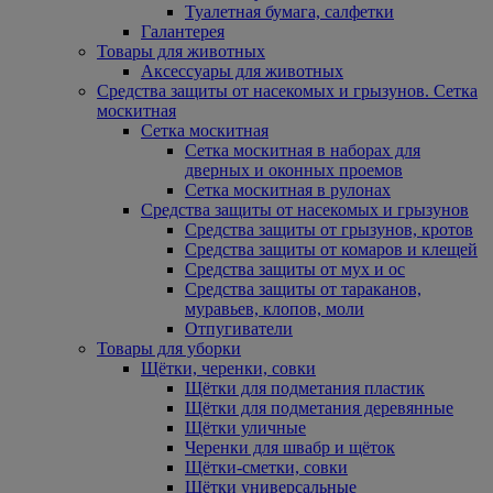
Туалетная бумага, салфетки
Галантерея
Товары для животных
Аксессуары для животных
Средства защиты от насекомых и грызунов. Сетка
москитная
Сетка москитная
Сетка москитная в наборах для
дверных и оконных проемов
Сетка москитная в рулонах
Средства защиты от насекомых и грызунов
Средства защиты от грызунов, кротов
Средства защиты от комаров и клещей
Средства защиты от мух и ос
Средства защиты от тараканов,
муравьев, клопов, моли
Отпугиватели
Товары для уборки
Щётки, черенки, совки
Щётки для подметания пластик
Щётки для подметания деревянные
Щётки уличные
Черенки для швабр и щёток
Щётки-сметки, совки
Щётки универсальные