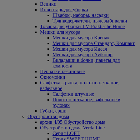
Веники
Инвентарь для уборки
Швабры, наборы, насадки
Тряпкодержатели, пылевыбивалки
Товары для уборки ТМ Praktische Home
Мешки для мусора
Мешки для мусора Крепак
Мешки для мусора Стандарт, Компакт
Мешки для мусора Идеал
Мешки для мусора Avikomp
Вкладыши в бочки, пакеты для
компоста
Перчатки резиновые
Окномойки
Салфетка, тряпка, полотно нетканое,
вафельное
Салфетки штучные
Полотно нетканое, вафельное в
рулонах
Губки, ерши
Обустройство дома
архив 4/05 Обустройство дома
Обустройство дома Verda Line
Серия LOFT
Серия SWEET HOME