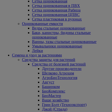
Сетка оцинкованная
Сетка оцинкованная в ПВХ
Сетка оцинкованная Рабица
Сетка оцинкованная ЦПВС
Сетка пластиковая в рулонах
Оцинкованные емкости
Ведра стальные оцинкованные
Баки, канистры, бидоны стальные
оцинкованные
Ванны, тазы стальные оцинкованные
Умывальники оцинкованные
Лейки
Семена и уход за растениями
Средства защиты для растений
Средства от болезней растений
Другие производители
Щелково Агрохим
АгроБиоТехнология
Август
Башинком
БиоКомплекс
БиоМастер
Ваше хозяйство
Грин Бэлт (Техноэкспорт)
Джой (Страда)