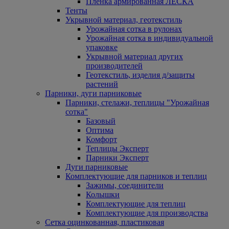
Пленка армированная ЛЕСКА
Тенты
Укрывной материал, геотекстиль
Урожайная сотка в рулонах
Урожайная сотка в индивидуальной
упаковке
Укрывной материал других
производителей
Геотекстиль, изделия д/защиты
растений
Парники, дуги парниковые
Парники, стелажи, теплицы "Урожайная
сотка"
Базовый
Оптима
Комфорт
Теплицы Эксперт
Парники Эксперт
Дуги парниковые
Комплектующие для парников и теплиц
Зажимы, соединители
Колышки
Комплектующие для теплиц
Комплектующие для производства
Сетка оцинкованная, пластиковая