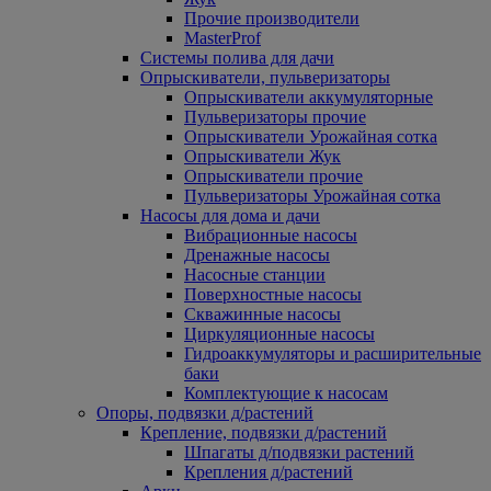
Прочие производители
MasterProf
Системы полива для дачи
Опрыскиватели, пульверизаторы
Опрыскиватели аккумуляторные
Пульверизаторы прочие
Опрыскиватели Урожайная сотка
Опрыскиватели Жук
Опрыскиватели прочие
Пульверизаторы Урожайная сотка
Насосы для дома и дачи
Вибрационные насосы
Дренажные насосы
Насосные станции
Поверхностные насосы
Скважинные насосы
Циркуляционные насосы
Гидроаккумуляторы и расширительные
баки
Комплектующие к насосам
Опоры, подвязки д/растений
Крепление, подвязки д/растений
Шпагаты д/подвязки растений
Крепления д/растений