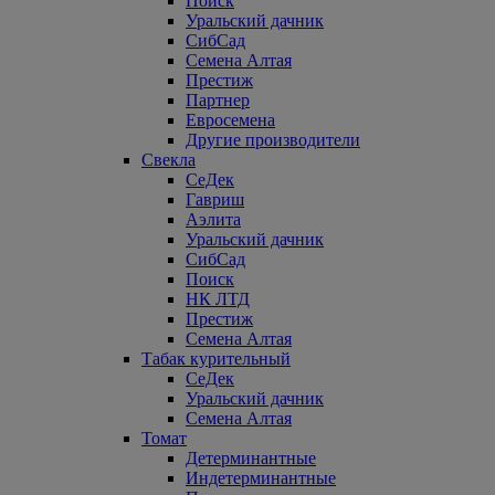
Поиск
Уральский дачник
СибСад
Семена Алтая
Престиж
Партнер
Евросемена
Другие производители
Свекла
СеДек
Гавриш
Аэлита
Уральский дачник
СибСад
Поиск
НК ЛТД
Престиж
Семена Алтая
Табак курительный
СеДек
Уральский дачник
Семена Алтая
Томат
Детерминантные
Индетерминантные