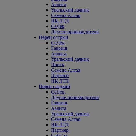
Аэлита
Уральский дачник
Семена Алтая
НК ЛТД
СеДек
Другие производители
Перец острый
СеДек
Гавриш
Аэлита
Уральский дачник
Поиск
Семена Алтая
Партнер
НК ЛТД
Перец сладкий
СеДек
Другие производители
Гавриш
Аэлита
Уральский дачник
Семена Алтая
НК ЛТД
Партнер
СибСад