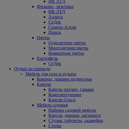
НК ЛТД
Физалис, экзотика
НК ЛТД
Аэлита
СеДек
Семена Алтая
Поиск
Цветы
Однолетние цветы
Многолетние цветы
Комнатные цветы
Картофель
СеДек
Отдых на природе
Мебель для сада и отдыха
Коконы, диваны подвесные
Качели
Качели прочие, гамаки
Комплектующие
Качели Ольса
Мебель садовая
Наборы садовой мебели
Кресла, диваны, шезлонги
Стулья, табуреты, скамейки
Столы