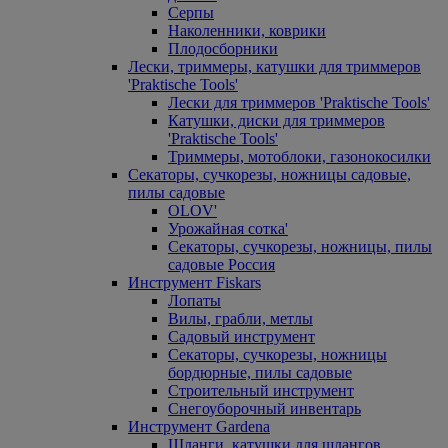
Серпы
Наколенники, коврики
Плодосборники
Лески, триммеры, катушки для триммеров
'Praktische Tools'
Лески для триммеров 'Praktische Tools'
Катушки, диски для триммеров
'Praktische Tools'
Триммеры, мотоблоки, газонокосилки
Секаторы, сучкорезы, ножницы садовые,
пилы садовые
OLOV'
Урожайная сотка'
Секаторы, сучкорезы, ножницы, пилы
садовые Россия
Инструмент Fiskars
Лопаты
Вилы, грабли, метлы
Садовый инструмент
Секаторы, сучкорезы, ножницы
бордюрные, пилы садовые
Строительный инструмент
Снегоуборочный инвентарь
Инструмент Gardena
Шланги, катушки для шлангов