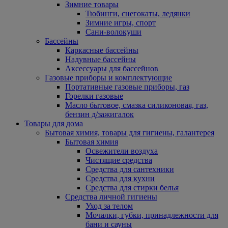
Зимние товары
Тюбинги, снегокаты, ледянки
Зимние игры, спорт
Сани-волокуши
Бассейны
Каркасные бассейны
Надувные бассейны
Аксессуары для бассейнов
Газовые приборы и комплектующие
Портативные газовые приборы, газ
Горелки газовые
Масло бытовое, смазка силиконовая, газ,
бензин д/зажигалок
Товары для дома
Бытовая химия, товары для гигиены, галантерея
Бытовая химия
Освежители воздуха
Чистящие средства
Средства для сантехники
Средства для кухни
Средства для стирки белья
Средства личной гигиены
Уход за телом
Мочалки, губки, принадлежности для
бани и сауны