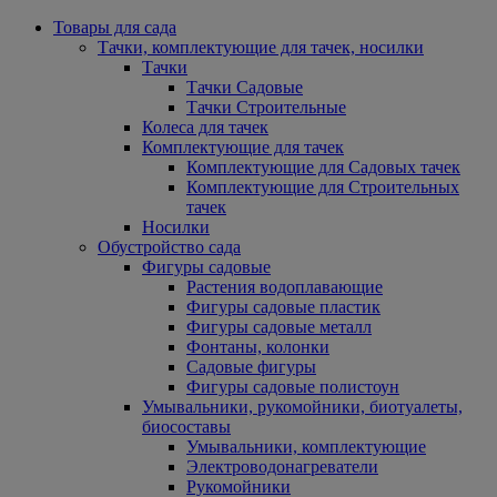
Товары для сада
Тачки, комплектующие для тачек, носилки
Тачки
Тачки Садовые
Тачки Строительные
Колеса для тачек
Комплектующие для тачек
Комплектующие для Садовых тачек
Комплектующие для Строительных
тачек
Носилки
Обустройство сада
Фигуры садовые
Растения водоплавающие
Фигуры садовые пластик
Фигуры садовые металл
Фонтаны, колонки
Садовые фигуры
Фигуры садовые полистоун
Умывальники, рукомойники, биотуалеты,
биосоставы
Умывальники, комплектующие
Электроводонагреватели
Рукомойники