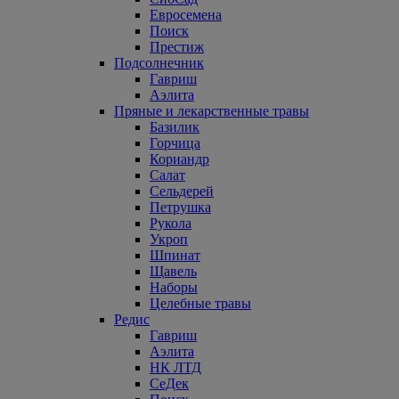
Евросемена
Поиск
Престиж
Подсолнечник
Гавриш
Аэлита
Пряные и лекарственные травы
Базилик
Горчица
Кориандр
Салат
Сельдерей
Петрушка
Рукола
Укроп
Шпинат
Щавель
Наборы
Целебные травы
Редис
Гавриш
Аэлита
НК ЛТД
СеДек