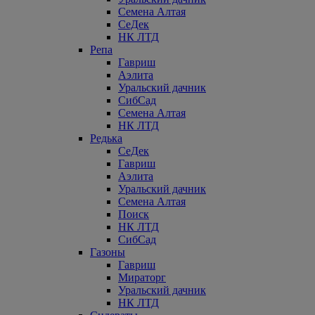
Семена Алтая
СеДек
НК ЛТД
Репа
Гавриш
Аэлита
Уральский дачник
СибСад
Семена Алтая
НК ЛТД
Редька
СеДек
Гавриш
Аэлита
Уральский дачник
Семена Алтая
Поиск
НК ЛТД
СибСад
Газоны
Гавриш
Мираторг
Уральский дачник
НК ЛТД