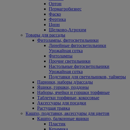
Ортон
Пермагробизнес
Фаско
Фертика
Цион
Щелково-Агрохим
Товары для рассады
Фитолампы, фитосветильники
Линейные фитосветильники
Урожайная сотка
Фитолампы
Прочие светильники
Настольные фитосветильники
Урожайная сотка
Подставки для светильников, таймеры
Парники, наборы д/рассады
Ящики, горшки, поддоны
Наборы, ячейки и горшки торфяные
Таблетки торфяные, кокосовые
Аксессуары для посадки
Растущая травка
Кашпо, подставки, аксессуары для цветов
Кашпо, балконные ящики
Пластик
Керамика