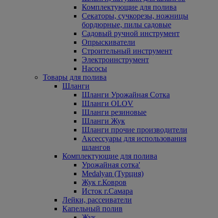
Комплектующие для полива
Секаторы, сучкорезы, ножницы
бордюрные, пилы садовые
Садовый ручной инструмент
Опрыскиватели
Строительный инструмент
Электроинструмент
Насосы
Товары для полива
Шланги
Шланги Урожайная Сотка
Шланги OLOV
Шланги резиновые
Шланги Жук
Шланги прочие производители
Аксессуары для использования
шлангов
Комплектующие для полива
Урожайная сотка'
Medalyan (Турция)
Жук г.Ковров
Исток г.Самара
Лейки, рассеиватели
Капельный полив
Жук