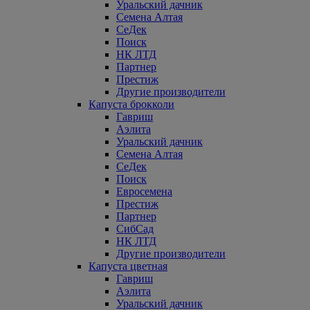
Уральский дачник
Семена Алтая
СеДек
Поиск
НК ЛТД
Партнер
Престиж
Другие производители
Капуста брокколи
Гавриш
Аэлита
Уральский дачник
Семена Алтая
СеДек
Поиск
Евросемена
Престиж
Партнер
СибСад
НК ЛТД
Другие производители
Капуста цветная
Гавриш
Аэлита
Уральский дачник