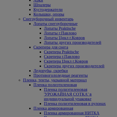
Арки
Шпалеры
Кустодержатели
Колышки, опоры
Снегоуборочный инвентарь
Лопаты снегоуборочные
Лопаты Praktische
Лопаты г.Павлово
Лопаты Цикл г.Ковров
Лопаты других производителей
Скрепера для снега
Скрепера Praktische
Скрепера г.Павлово
Скрепера Цикл г.Ковров
Скрепера других производителей
Ледорубы, скребки
Противогололедные реагенты
Пленка, тенты, укрывной материал
Пленка полиэтиленовая
Пленка полиэтиленовая
'УРОЖАЙНАЯ СОТКА' в
индивидуальной упаковке
Пленка полиэтиленовая в рулонах
Пленка армированная
Пленка армированная НИТКА