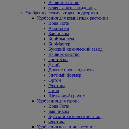
Ваше хозяйство
Зеленая аптека садовода
Удобрения, стимуляторы, подкормки
Удобрения для комнатных растений
Bona Forte
Аминосил
Башинком
БиоКомплекс
БиоМастер
Буйский химический завод
Ваше хозяйство
Грин Бэлт
Джой
Другие производители
Знатный фермер
Ортон
Фертика
Цион
Щелково-Агрохим
Удобрения для газона
Bona Forte
Башинком
Буйский химический завод
Фертика
Удобрения весенние, осенние