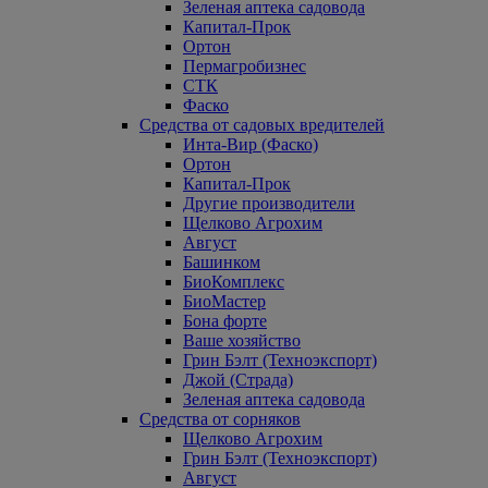
Зеленая аптека садовода
Капитал-Прок
Ортон
Пермагробизнес
СТК
Фаско
Средства от садовых вредителей
Инта-Вир (Фаско)
Ортон
Капитал-Прок
Другие производители
Щелково Агрохим
Август
Башинком
БиоКомплекс
БиоМастер
Бона форте
Ваше хозяйство
Грин Бэлт (Техноэкспорт)
Джой (Страда)
Зеленая аптека садовода
Средства от сорняков
Щелково Агрохим
Грин Бэлт (Техноэкспорт)
Август