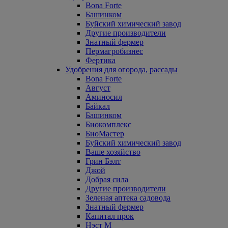
Bona Forte
Башинком
Буйский химический завод
Другие производители
Знатный фермер
Пермагробизнес
Фертика
Удобрения для огорода, рассады
Bona Forte
Август
Аминосил
Байкал
Башинком
Биокомплекс
БиоМастер
Буйский химический завод
Ваше хозяйство
Грин Бэлт
Джой
Добрая сила
Другие производители
Зеленая аптека садовода
Знатный фермер
Капитал прок
Нэст М