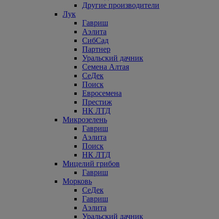
Другие производители
Лук
Гавриш
Аэлита
СибСад
Партнер
Уральский дачник
Семена Алтая
СеДек
Поиск
Евросемена
Престиж
НК ЛТД
Микрозелень
Гавриш
Аэлита
Поиск
НК ЛТД
Мицелий грибов
Гавриш
Морковь
СеДек
Гавриш
Аэлита
Уральский дачник