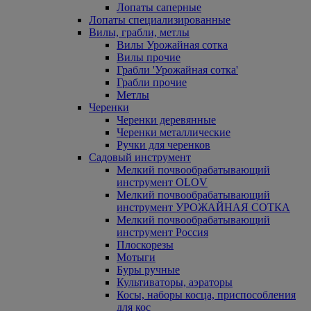
Лопаты саперные
Лопаты специализированные
Вилы, грабли, метлы
Вилы Урожайная сотка
Вилы прочие
Грабли 'Урожайная сотка'
Грабли прочие
Метлы
Черенки
Черенки деревянные
Черенки металлические
Ручки для черенков
Садовый инструмент
Мелкий почвообрабатывающий
инструмент OLOV
Мелкий почвообрабатывающий
инструмент УРОЖАЙНАЯ СОТКА
Мелкий почвообрабатывающий
инструмент Россия
Плоскорезы
Мотыги
Буры ручные
Культиваторы, аэраторы
Косы, наборы косца, приспособления
для кос