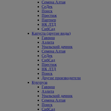
Семена Алтая
СеДек
Поиск
Престиж
Партнер
НК ЛТД
СибСад
Капуста (другие виды)
Гавриш
Аэлита
Уральский дачник
Семена Алтая
СеДек
СибСад
Престиж
НК ЛТД
Поиск
Другие производители
Кукуруза
Гавриш
Аэлита
Уральский дачник
Семена Алтая
Поиск
СибСад