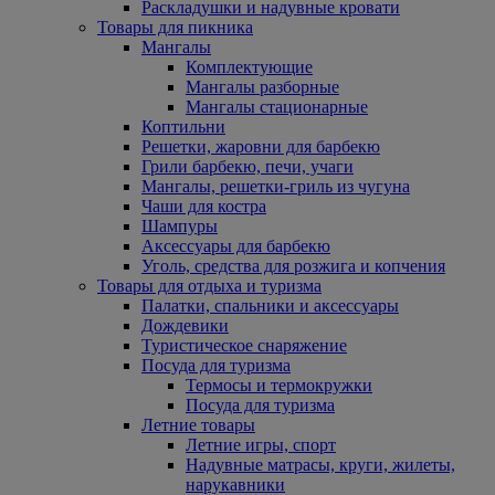
Раскладушки и надувные кровати
Товары для пикника
Мангалы
Комплектующие
Мангалы разборные
Мангалы стационарные
Коптильни
Решетки, жаровни для барбекю
Грили барбекю, печи, учаги
Мангалы, решетки-гриль из чугуна
Чаши для костра
Шампуры
Аксессуары для барбекю
Уголь, средства для розжига и копчения
Товары для отдыха и туризма
Палатки, спальники и аксессуары
Дождевики
Туристическое снаряжение
Посуда для туризма
Термосы и термокружки
Посуда для туризма
Летние товары
Летние игры, спорт
Надувные матрасы, круги, жилеты,
нарукавники