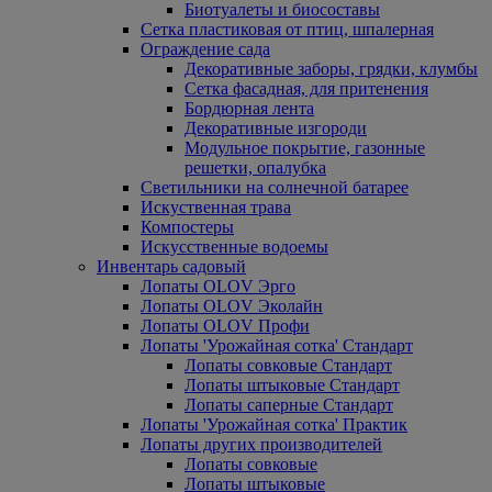
Биотуалеты и биосоставы
Сетка пластиковая от птиц, шпалерная
Ограждение сада
Декоративные заборы, грядки, клумбы
Сетка фасадная, для притенения
Бордюрная лента
Декоративные изгороди
Модульное покрытие, газонные
решетки, опалубка
Светильники на солнечной батарее
Искуственная трава
Компостеры
Искусственные водоемы
Инвентарь садовый
Лопаты OLOV Эрго
Лопаты OLOV Эколайн
Лопаты OLOV Профи
Лопаты 'Урожайная сотка' Стандарт
Лопаты совковые Стандарт
Лопаты штыковые Стандарт
Лопаты саперные Стандарт
Лопаты 'Урожайная сотка' Практик
Лопаты других производителей
Лопаты совковые
Лопаты штыковые