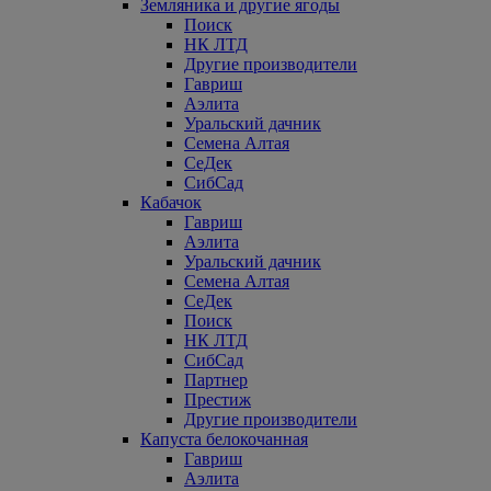
Земляника и другие ягоды
Поиск
НК ЛТД
Другие производители
Гавриш
Аэлита
Уральский дачник
Семена Алтая
СеДек
СибСад
Кабачок
Гавриш
Аэлита
Уральский дачник
Семена Алтая
СеДек
Поиск
НК ЛТД
СибСад
Партнер
Престиж
Другие производители
Капуста белокочанная
Гавриш
Аэлита