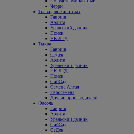
Полудетерминантные
Черри
Трава для животных
Гавриш
Аэлита
Уральский дачник
Поиск
НК ЛТД
Тыква
Гавриш
СеДек
Аэлита
Уральский дачник
НК ЛТД
Поиск
СибСад
Семена Алтая
Евросемена
Другие производители
Фасоль
Гавриш
Аэлита
Уральский дачник
СибСад
СеДек