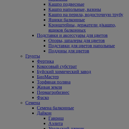
Кашпо подвесные
Кашпо напольные, вазоны
Кашпо на перила, водосточную трубу
Ящики балконные
Кронштейны, держатели д/кашпо,
ящиков балконных
Подставки и аксессуары для цветов
Опоры, шпалеры для цветов
Подставки для цветов напольные
Поддоны для цветов
Грунты
Фертика
Кокосовый субстрат
Буйский химический завод
БиоМастер
Торфяная поляна
Живая земля
Пермагробизнес
Фаско
Семена
Семена балконные
Дайкон
Гавриш
Аэлита
Уральский дачник