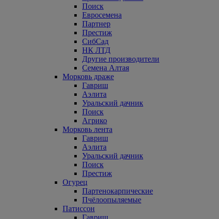
Поиск
Евросемена
Партнер
Престиж
СибСад
НК ЛТД
Другие производители
Семена Алтая
Морковь драже
Гавриш
Аэлита
Уральский дачник
Поиск
Агрико
Морковь лента
Гавриш
Аэлита
Уральский дачник
Поиск
Престиж
Огурец
Партенокарпические
Пчёлоопыляемые
Патиссон
Гавриш