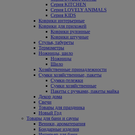
Серия KITCHEN
Серия LOVELY ANIMALS
Серия KIDS
Коврики интерьерные
Коврики для прихожей
Коврики рулонные
Коврики штучные
Стулья, табуреты
Термометры
Ножницы, шило
Ножницы
Шило
Хозяйственные принадлежности
Сумки хозяйственные, пакеты
Сумки-тележки
Сумки хозяйственные
Пакеты с ручками, пакеты майка
Декор дома
Свечи
Товары для праздника
Новый Год
Товары для бани и сауны
Веники, ароматерапия
Бондарные изделия
Интерьер для бани