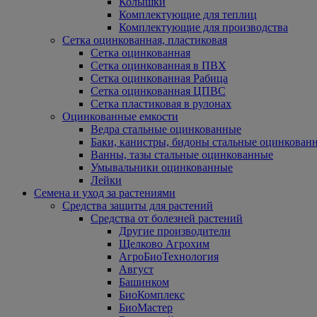
Колышки
Комплектующие для теплиц
Комплектующие для производства
Сетка оцинкованная, пластиковая
Сетка оцинкованная
Сетка оцинкованная в ПВХ
Сетка оцинкованная Рабица
Сетка оцинкованная ЦПВС
Сетка пластиковая в рулонах
Оцинкованные емкости
Ведра стальные оцинкованные
Баки, канистры, бидоны стальные оцинкован
Ванны, тазы стальные оцинкованные
Умывальники оцинкованные
Лейки
Семена и уход за растениями
Средства защиты для растений
Средства от болезней растений
Другие производители
Щелково Агрохим
АгроБиоТехнология
Август
Башинком
БиоКомплекс
БиоМастер