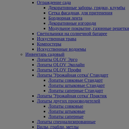
Ограждение сада
Декоративные заборы, грядки, клумбы
Сетка фасадная, для притенения
Бордюрная лента
Декоративные изгороди
Модульное покрытие, газонные решетки
Светильники на солнечной батарее
Искуственная трава
Компостеры
Искусственные водоемы
Инвентарь садовый
Лопаты OLOV Эрго
Лопаты OLOV Эколайн
Лопаты OLOV Профи
Лопаты 'Урожайная сотка' Стандарт
Лопаты совковые Стандарт
Лопаты штыковые Стандарт
Лопаты саперные Стандарт
Лопаты 'Урожайная сотка' Практик
Лопаты других производителей
Лопаты совковые
Лопаты штыковые
Лопаты саперные
Лопаты специализированные
Вилы, грабли, метлы