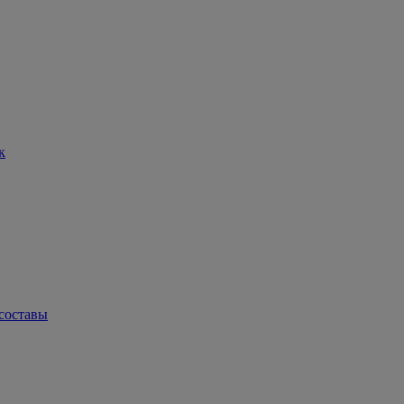
к
составы