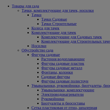
Товары для сада
Тачки, комплектующие для тачек, носилки
Тачки
Тачки Садовые
Тачки Строительные
Колеса для тачек
Комплектующие для тачек
Комплектующие для Садовых тачек
Комплектующие для Строительных таче
Носилки
Обустройство сада
Фигуры садовые
Растения водоплавающие
Фигуры садовые пластик
Фигуры садовые металл
Фонтаны, колонки
Садовые фигуры
Фигуры садовые полистоун
Умывальники, рукомойники, биотуалеты, био
Умывальники, комплектующие
Электроводонагреватели
Рукомойники
Биотуалеты и биосоставы
Сетка пластиковая от птиц, шпалерная