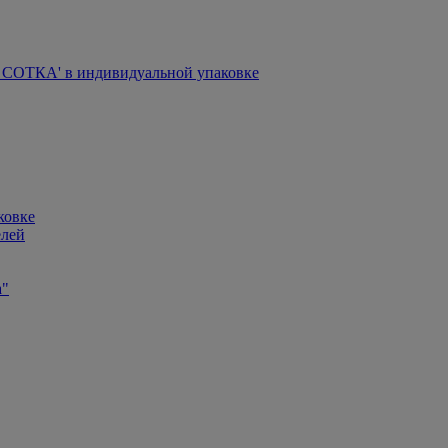
СОТКА' в индивидуальной упаковке
ковке
елей
а"