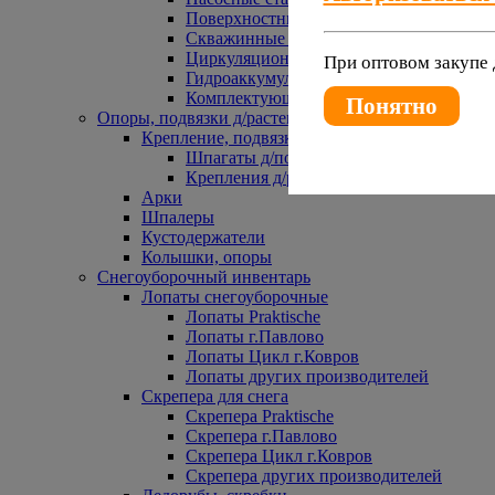
Поверхностные насосы
Скважинные насосы
Циркуляционные насосы
При оптовом закупе 
Гидроаккумуляторы и расширительные 
Комплектующие к насосам
Понятно
Опоры, подвязки д/растений
Крепление, подвязки д/растений
Шпагаты д/подвязки растений
Крепления д/растений
Арки
Шпалеры
Кустодержатели
Колышки, опоры
Снегоуборочный инвентарь
Лопаты снегоуборочные
Лопаты Praktische
Лопаты г.Павлово
Лопаты Цикл г.Ковров
Лопаты других производителей
Скрепера для снега
Скрепера Praktische
Скрепера г.Павлово
Скрепера Цикл г.Ковров
Скрепера других производителей