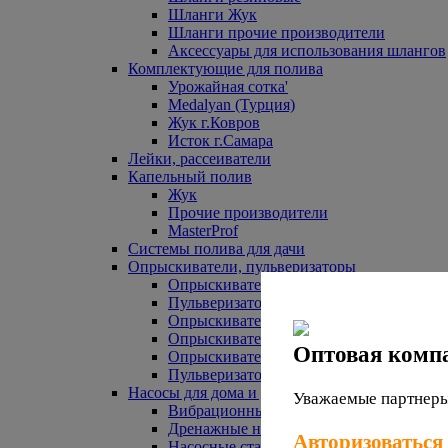
Шланги Жук
Шланги прочие производители
Аксессуары для использования шлангов
Комплектующие для полива
Урожайная сотка'
Medalyan (Турция)
Жук г.Ковров
Исток г.Самара
Лейки, рассеиватели
Капельный полив
Жук
Прочие производители
MasterProf
Системы полива для дачи
Опрыскиватели, пульверизаторы
Опрыскиватели аккумуляторные
Пульверизаторы прочие
Опрыскиватели Урожайная сотка
Опрыскиватели Жук
Оптовая комп
Опрыскиватели прочие
Пульверизаторы Урожайная сотка
Насосы для дома и дачи
Уважаемые партнеры,
Вибрационные насосы
Дренажные насосы
Авторизоваться
Насосные станции