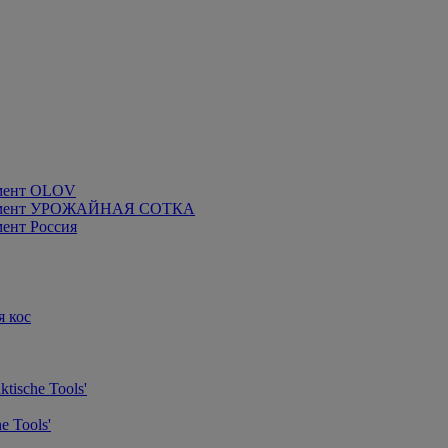
мент OLOV
румент УРОЖАЙНАЯ СОТКА
ент Россия
я кос
tische Tools'
e Tools'