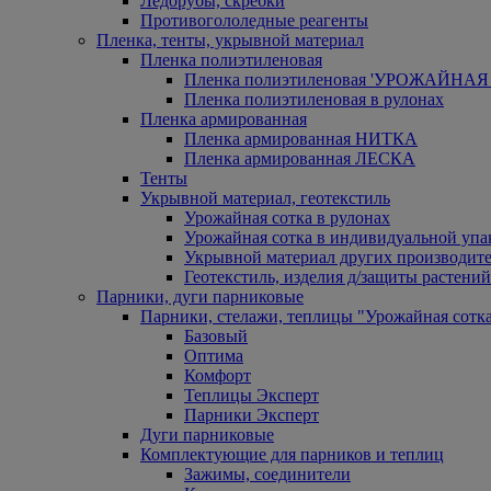
Ледорубы, скребки
Противогололедные реагенты
Пленка, тенты, укрывной материал
Пленка полиэтиленовая
Пленка полиэтиленовая 'УРОЖАЙНАЯ 
Пленка полиэтиленовая в рулонах
Пленка армированная
Пленка армированная НИТКА
Пленка армированная ЛЕСКА
Тенты
Укрывной материал, геотекстиль
Урожайная сотка в рулонах
Урожайная сотка в индивидуальной упа
Укрывной материал других производит
Геотекстиль, изделия д/защиты растений
Парники, дуги парниковые
Парники, стелажи, теплицы "Урожайная сотк
Базовый
Оптима
Комфорт
Теплицы Эксперт
Парники Эксперт
Дуги парниковые
Комплектующие для парников и теплиц
Зажимы, соединители