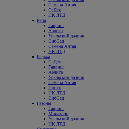
Семена Алтая
СеДек
НК ЛТД
Репа
Гавриш
Аэлита
Уральский дачник
СибСад
Семена Алтая
НК ЛТД
Редька
СеДек
Гавриш
Аэлита
Уральский дачник
Семена Алтая
Поиск
НК ЛТД
СибСад
Газоны
Гавриш
Мираторг
Уральский дачник
НК ЛТД