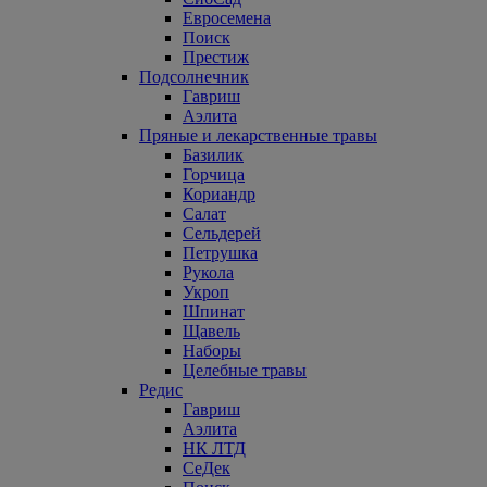
Евросемена
Поиск
Престиж
Подсолнечник
Гавриш
Аэлита
Пряные и лекарственные травы
Базилик
Горчица
Кориандр
Салат
Сельдерей
Петрушка
Рукола
Укроп
Шпинат
Щавель
Наборы
Целебные травы
Редис
Гавриш
Аэлита
НК ЛТД
СеДек