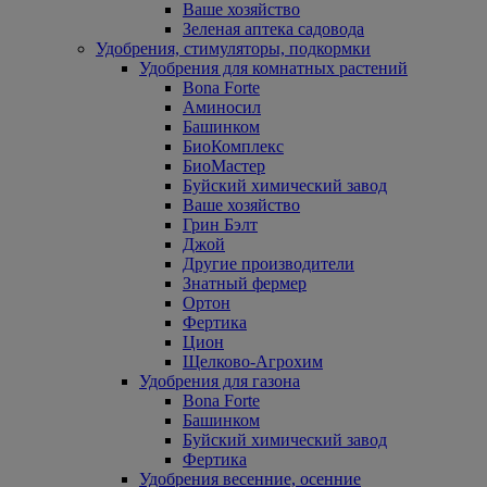
Ваше хозяйство
Зеленая аптека садовода
Удобрения, стимуляторы, подкормки
Удобрения для комнатных растений
Bona Forte
Аминосил
Башинком
БиоКомплекс
БиоМастер
Буйский химический завод
Ваше хозяйство
Грин Бэлт
Джой
Другие производители
Знатный фермер
Ортон
Фертика
Цион
Щелково-Агрохим
Удобрения для газона
Bona Forte
Башинком
Буйский химический завод
Фертика
Удобрения весенние, осенние