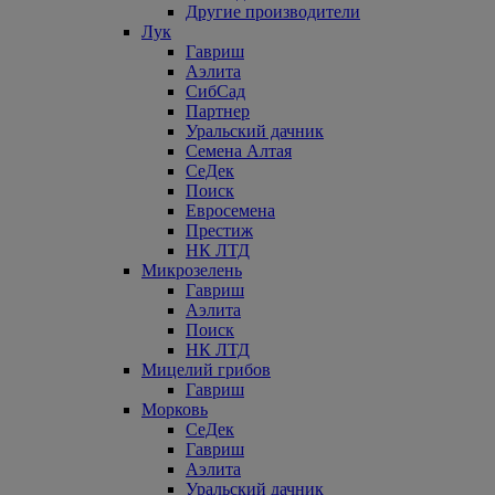
Другие производители
Лук
Гавриш
Аэлита
СибСад
Партнер
Уральский дачник
Семена Алтая
СеДек
Поиск
Евросемена
Престиж
НК ЛТД
Микрозелень
Гавриш
Аэлита
Поиск
НК ЛТД
Мицелий грибов
Гавриш
Морковь
СеДек
Гавриш
Аэлита
Уральский дачник