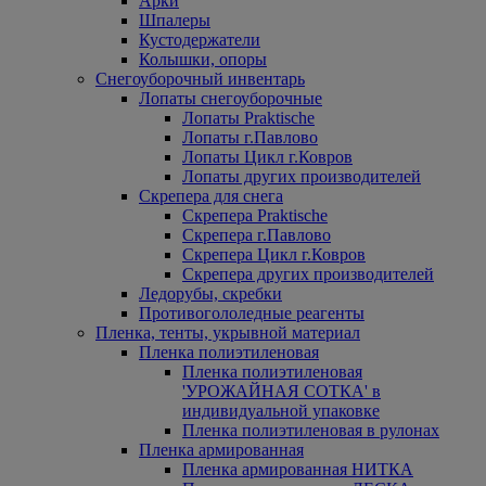
Арки
Шпалеры
Кустодержатели
Колышки, опоры
Снегоуборочный инвентарь
Лопаты снегоуборочные
Лопаты Praktische
Лопаты г.Павлово
Лопаты Цикл г.Ковров
Лопаты других производителей
Скрепера для снега
Скрепера Praktische
Скрепера г.Павлово
Скрепера Цикл г.Ковров
Скрепера других производителей
Ледорубы, скребки
Противогололедные реагенты
Пленка, тенты, укрывной материал
Пленка полиэтиленовая
Пленка полиэтиленовая
'УРОЖАЙНАЯ СОТКА' в
индивидуальной упаковке
Пленка полиэтиленовая в рулонах
Пленка армированная
Пленка армированная НИТКА