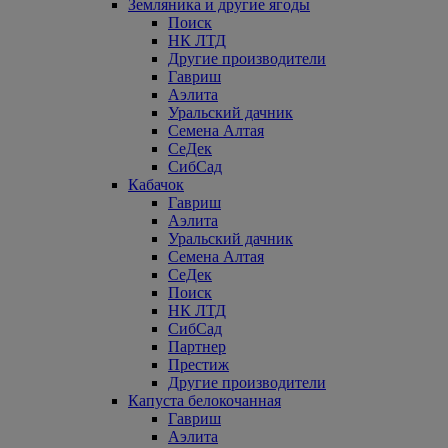
Земляника и другие ягоды
Поиск
НК ЛТД
Другие производители
Гавриш
Аэлита
Уральский дачник
Семена Алтая
СеДек
СибСад
Кабачок
Гавриш
Аэлита
Уральский дачник
Семена Алтая
СеДек
Поиск
НК ЛТД
СибСад
Партнер
Престиж
Другие производители
Капуста белокочанная
Гавриш
Аэлита