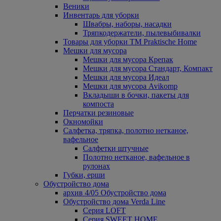
Веники
Инвентарь для уборки
Швабры, наборы, насадки
Тряпкодержатели, пылевыбивалки
Товары для уборки ТМ Praktische Home
Мешки для мусора
Мешки для мусора Крепак
Мешки для мусора Стандарт, Компакт
Мешки для мусора Идеал
Мешки для мусора Avikomp
Вкладыши в бочки, пакеты для
компоста
Перчатки резиновые
Окномойки
Салфетка, тряпка, полотно нетканое,
вафельное
Салфетки штучные
Полотно нетканое, вафельное в
рулонах
Губки, ерши
Обустройство дома
архив 4/05 Обустройство дома
Обустройство дома Verda Line
Серия LOFT
Серия SWEET HOME