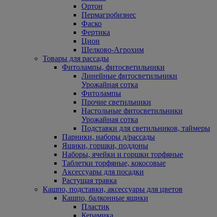
Ортон
Пермагробизнес
Фаско
Фертика
Цион
Щелково-Агрохим
Товары для рассады
Фитолампы, фитосветильники
Линейные фитосветильники
Урожайная сотка
Фитолампы
Прочие светильники
Настольные фитосветильники
Урожайная сотка
Подставки для светильников, таймеры
Парники, наборы д/рассады
Ящики, горшки, поддоны
Наборы, ячейки и горшки торфяные
Таблетки торфяные, кокосовые
Аксессуары для посадки
Растущая травка
Кашпо, подставки, аксессуары для цветов
Кашпо, балконные ящики
Пластик
Керамика