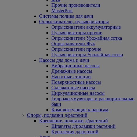
Прочие производители
MasterProf
Системы полива для дачи
Опрыскиватели, пульверизаторы
Опрыскиватели аккумуляторные
Пульверизаторы прочие
Опрыскиватели Урожайная сотка
Опрыскиватели Жук
Опрыскиватели прочие
Пульверизаторы Урожайная сотка
Насосы для дома и дачи
Вибрационные насосы
Дренажные насосы
Насосные станции
Поверхностные насосы
Скважинные насосы
Циркуляционные насосы
Гидроаккумуляторы и расширительные
баки
Комплектующие к насосам
Опоры, подвязки д/растений
Крепление, подвязки д/растений
Шпагаты д/подвязки растений
Крепления д/растений