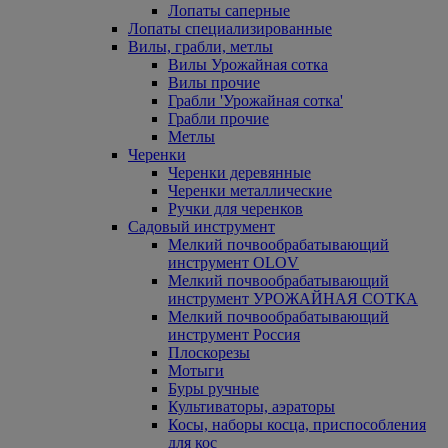
Лопаты саперные
Лопаты специализированные
Вилы, грабли, метлы
Вилы Урожайная сотка
Вилы прочие
Грабли 'Урожайная сотка'
Грабли прочие
Метлы
Черенки
Черенки деревянные
Черенки металлические
Ручки для черенков
Садовый инструмент
Мелкий почвообрабатывающий
инструмент OLOV
Мелкий почвообрабатывающий
инструмент УРОЖАЙНАЯ СОТКА
Мелкий почвообрабатывающий
инструмент Россия
Плоскорезы
Мотыги
Буры ручные
Культиваторы, аэраторы
Косы, наборы косца, приспособления
для кос