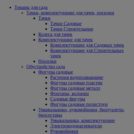
Товары для сада
Тачки, комплектующие для тачек, носилки
Тачки
Тачки Садовые
Тачки Строительные
Колеса для тачек
Комплектующие для тачек
Комплектующие для Садовых тачек
Комплектующие для Строительных
тачек
Носилки
Обустройство сада
Фигуры садовые
Растения водоплавающие
Фигуры садовые пластик
Фигуры садовые металл
Фонтаны, колонки
Садовые фигуры
Фигуры садовые полистоун
Умывальники, рукомойники, биотуалеты,
биосоставы
Умывальники, комплектующие
Электроводонагреватели
Рукомойники