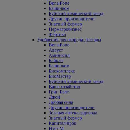
Bona Forte
Башинком
Буйский химический завод
Другие производители
Знатный фермер
Пермагробизнес
Фертика
Удобрения для огорода, рассады
Bona Forte
Август
Аминосил
Байкал
Башинком
Биокомплекс
БиоМастер
Буйский химический завод
Ваше хозяйство
Грин Бэлт
Джой
Добрая сила
Другие производители
Зеленая аптека садовода
Знатный фермер
Капитал прок
Нэст М