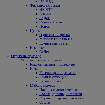
НК ЛТД
Физалис, экзотика
НК ЛТД
Аэлита
СеДек
Семена Алтая
Поиск
Цветы
Однолетние цветы
Многолетние цветы
Комнатные цветы
Картофель
СеДек
Отдых на природе
Мебель для сада и отдыха
Коконы, диваны подвесные
Качели
Качели прочие, гамаки
Комплектующие
Качели Ольса
Мебель садовая
Наборы садовой мебели
Кресла, диваны, шезлонги
Стулья, табуреты, скамейки
Столы