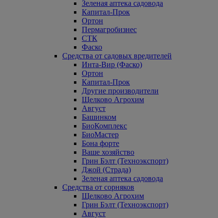
Зеленая аптека садовода
Капитал-Прок
Ортон
Пермагробизнес
СТК
Фаско
Средства от садовых вредителей
Инта-Вир (Фаско)
Ортон
Капитал-Прок
Другие производители
Щелково Агрохим
Август
Башинком
БиоКомплекс
БиоМастер
Бона форте
Ваше хозяйство
Грин Бэлт (Техноэкспорт)
Джой (Страда)
Зеленая аптека садовода
Средства от сорняков
Щелково Агрохим
Грин Бэлт (Техноэкспорт)
Август