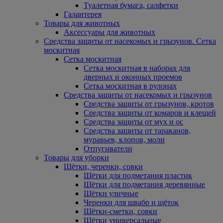
Туалетная бумага, салфетки
Галантерея
Товары для животных
Аксессуары для животных
Средства защиты от насекомых и грызунов. Сетка
москитная
Сетка москитная
Сетка москитная в наборах для
дверных и оконных проемов
Сетка москитная в рулонах
Средства защиты от насекомых и грызунов
Средства защиты от грызунов, кротов
Средства защиты от комаров и клещей
Средства защиты от мух и ос
Средства защиты от тараканов,
муравьев, клопов, моли
Отпугиватели
Товары для уборки
Щётки, черенки, совки
Щётки для подметания пластик
Щётки для подметания деревянные
Щётки уличные
Черенки для швабр и щёток
Щётки-сметки, совки
Щётки универсальные