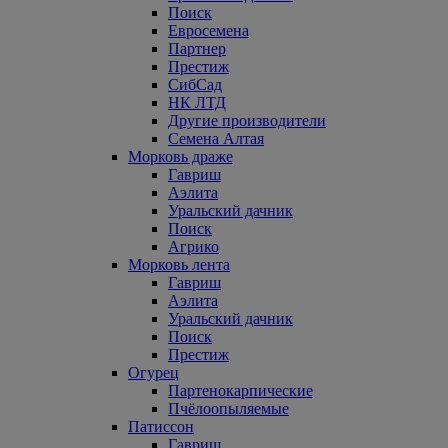
Поиск
Евросемена
Партнер
Престиж
СибСад
НК ЛТД
Другие производители
Семена Алтая
Морковь драже
Гавриш
Аэлита
Уральский дачник
Поиск
Агрико
Морковь лента
Гавриш
Аэлита
Уральский дачник
Поиск
Престиж
Огурец
Партенокарпические
Пчёлоопыляемые
Патиссон
Гавриш