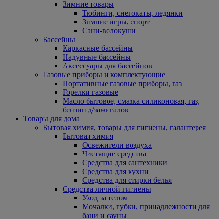
Зимние товары
Тюбинги, снегокаты, ледянки
Зимние игры, спорт
Сани-волокуши
Бассейны
Каркасные бассейны
Надувные бассейны
Аксессуары для бассейнов
Газовые приборы и комплектующие
Портативные газовые приборы, газ
Горелки газовые
Масло бытовое, смазка силиконовая, газ,
бензин д/зажигалок
Товары для дома
Бытовая химия, товары для гигиены, галантерея
Бытовая химия
Освежители воздуха
Чистящие средства
Средства для сантехники
Средства для кухни
Средства для стирки белья
Средства личной гигиены
Уход за телом
Мочалки, губки, принадлежности для
бани и сауны