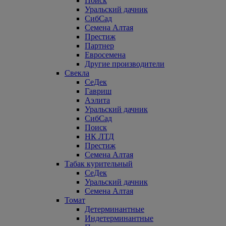
Поиск
Уральский дачник
СибСад
Семена Алтая
Престиж
Партнер
Евросемена
Другие производители
Свекла
СеДек
Гавриш
Аэлита
Уральский дачник
СибСад
Поиск
НК ЛТД
Престиж
Семена Алтая
Табак курительный
СеДек
Уральский дачник
Семена Алтая
Томат
Детерминантные
Индетерминантные