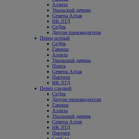
Аэлита
Уральский дачник
Семена Алтая
НК ЛТД
СеДек
Другие производители
Перец острый
СеДек
Гавриш
Аэлита
Уральский дачник
Поиск
Семена Алтая
Партнер
НК ЛТД
Перец сладкий
СеДек
Другие производители
Гавриш
Аэлита
Уральский дачник
Семена Алтая
НК ЛТД
Партнер
СибСад