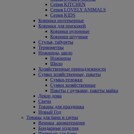
Серия KITCHEN
Серия LOVELY ANIMALS
Серия KIDS
Коврики интерьерные
Коврики для прихожей
Коврики рулонные
Коврики штучные
Стулья, табуреты
Термометры
Ножницы, шило
Ножницы
Шило
Хозяйственные принадлежности
Сумки хозяйственные, пакеты
Сумки-тележки
Сумки хозяйственные
Пакеты с ручками, пакеты майка
Декор дома
Свечи
Товары для праздника
Новый Год
Товары для бани и сауны
Веники, ароматерапия
Бондарные изделия
Интерьер для бани