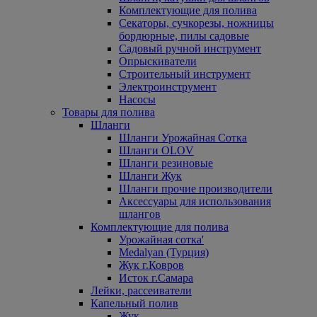
Комплектующие для полива
Секаторы, сучкорезы, ножницы
бордюрные, пилы садовые
Садовый ручной инструмент
Опрыскиватели
Строительный инструмент
Электроинструмент
Насосы
Товары для полива
Шланги
Шланги Урожайная Сотка
Шланги OLOV
Шланги резиновые
Шланги Жук
Шланги прочие производители
Аксессуары для использования
шлангов
Комплектующие для полива
Урожайная сотка'
Medalyan (Турция)
Жук г.Ковров
Исток г.Самара
Лейки, рассеиватели
Капельный полив
Жук