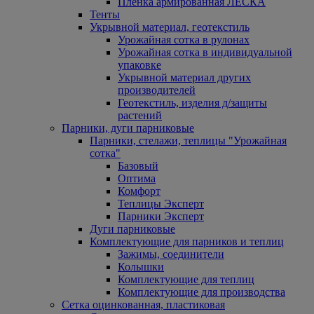
Пленка армированная ЛЕСКА
Тенты
Укрывной материал, геотекстиль
Урожайная сотка в рулонах
Урожайная сотка в индивидуальной
упаковке
Укрывной материал других
производителей
Геотекстиль, изделия д/защиты
растений
Парники, дуги парниковые
Парники, стелажи, теплицы "Урожайная
сотка"
Базовый
Оптима
Комфорт
Теплицы Эксперт
Парники Эксперт
Дуги парниковые
Комплектующие для парников и теплиц
Зажимы, соединители
Колышки
Комплектующие для теплиц
Комплектующие для производства
Сетка оцинкованная, пластиковая