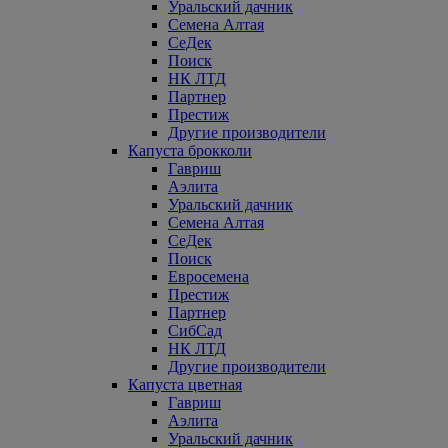
Уральский дачник
Семена Алтая
СеДек
Поиск
НК ЛТД
Партнер
Престиж
Другие производители
Капуста брокколи
Гавриш
Аэлита
Уральский дачник
Семена Алтая
СеДек
Поиск
Евросемена
Престиж
Партнер
СибСад
НК ЛТД
Другие производители
Капуста цветная
Гавриш
Аэлита
Уральский дачник