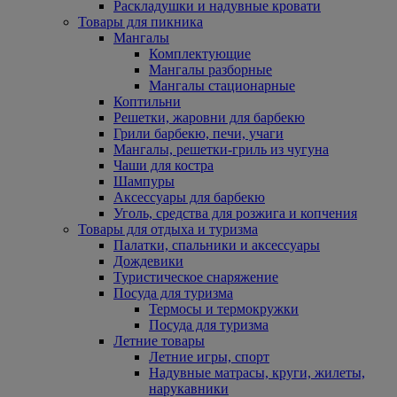
Раскладушки и надувные кровати
Товары для пикника
Мангалы
Комплектующие
Мангалы разборные
Мангалы стационарные
Коптильни
Решетки, жаровни для барбекю
Грили барбекю, печи, учаги
Мангалы, решетки-гриль из чугуна
Чаши для костра
Шампуры
Аксессуары для барбекю
Уголь, средства для розжига и копчения
Товары для отдыха и туризма
Палатки, спальники и аксессуары
Дождевики
Туристическое снаряжение
Посуда для туризма
Термосы и термокружки
Посуда для туризма
Летние товары
Летние игры, спорт
Надувные матрасы, круги, жилеты,
нарукавники