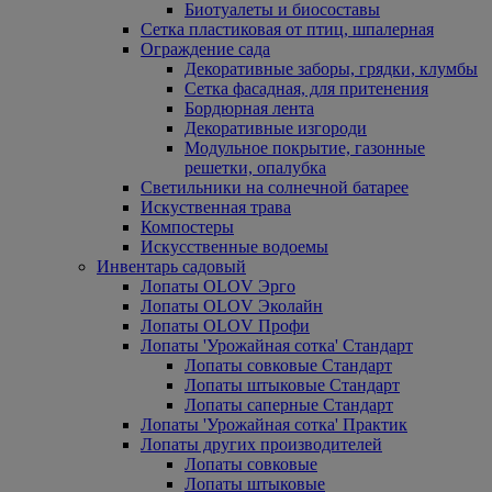
Биотуалеты и биосоставы
Сетка пластиковая от птиц, шпалерная
Ограждение сада
Декоративные заборы, грядки, клумбы
Сетка фасадная, для притенения
Бордюрная лента
Декоративные изгороди
Модульное покрытие, газонные
решетки, опалубка
Светильники на солнечной батарее
Искуственная трава
Компостеры
Искусственные водоемы
Инвентарь садовый
Лопаты OLOV Эрго
Лопаты OLOV Эколайн
Лопаты OLOV Профи
Лопаты 'Урожайная сотка' Стандарт
Лопаты совковые Стандарт
Лопаты штыковые Стандарт
Лопаты саперные Стандарт
Лопаты 'Урожайная сотка' Практик
Лопаты других производителей
Лопаты совковые
Лопаты штыковые