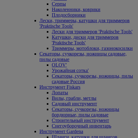
Серпы
Наколенники, коврики
Плодосборники
Лески, триммеры, катушки для триммеров
'Praktische Tools'
Лески для триммеров 'Praktische Tools'
Катушки, диски для триммеров
'Praktische Tools'
Триммеры, мотоблоки, газонокосилки
Секаторы, сучкорезы, ножницы садовые,
пилы садовые
OLOV'
Урожайная сотка'
Секаторы, сучкорезы, ножницы, пилы
садовые Россия
Инструмент Fiskars
Лопаты
Вилы, грабли, метлы
Садовый инструмент
Секаторы, сучкорезы, ножницы
бордюрные, пилы садовые
Строительный инструмент
Снегоуборочный инвентарь
Инструмент Gardena
Шланги, катушки для шлангов