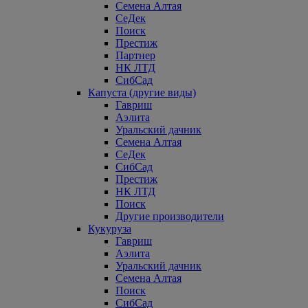
Семена Алтая
СеДек
Поиск
Престиж
Партнер
НК ЛТД
СибСад
Капуста (другие виды)
Гавриш
Аэлита
Уральский дачник
Семена Алтая
СеДек
СибСад
Престиж
НК ЛТД
Поиск
Другие производители
Кукуруза
Гавриш
Аэлита
Уральский дачник
Семена Алтая
Поиск
СибСад