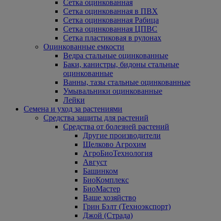
Сетка оцинкованная
Сетка оцинкованная в ПВХ
Сетка оцинкованная Рабица
Сетка оцинкованная ЦПВС
Сетка пластиковая в рулонах
Оцинкованные емкости
Ведра стальные оцинкованные
Баки, канистры, бидоны стальные
оцинкованные
Ванны, тазы стальные оцинкованные
Умывальники оцинкованные
Лейки
Семена и уход за растениями
Средства защиты для растений
Средства от болезней растений
Другие производители
Щелково Агрохим
АгроБиоТехнология
Август
Башинком
БиоКомплекс
БиоМастер
Ваше хозяйство
Грин Бэлт (Техноэкспорт)
Джой (Страда)