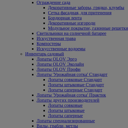
Ограждение сада
Декоративные заборы, грядки, клумбы
Сетка фасадная, для притенения
Бордюрная лента
Декоративные изгороди
Модульное покрытие, газонные решетки
Светильники на солнечной батарее
Искуственная трава
Компостеры
Искусственные водоемы
Инвентарь садовый
Лопаты OLOV Эрго
Лопаты OLOV Эколайн
Лопаты OLOV Профи
Лопаты 'Урожайная сотка' Стандарт
Лопаты совковые Стандарт
Лопаты штыковые Стандарт
Лопаты саперные Стандарт
Лопаты 'Урожайная сотка' Практик
Лопаты других производителей
Лопаты совковые
Лопаты штыковые
Лопаты саперные
Лопаты специализированные
Вилы, грабли, метлы