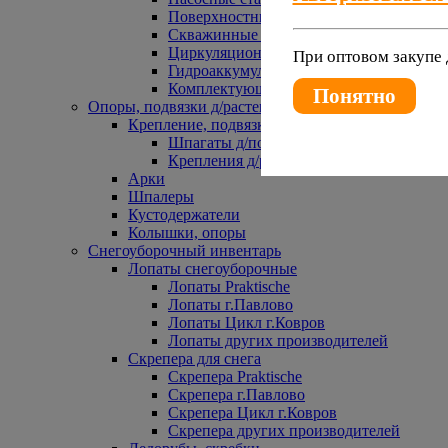
Поверхностные насосы
Скважинные насосы
Циркуляционные насосы
При оптовом закупе 
Гидроаккумуляторы и расширительные 
Комплектующие к насосам
Понятно
Опоры, подвязки д/растений
Крепление, подвязки д/растений
Шпагаты д/подвязки растений
Крепления д/растений
Арки
Шпалеры
Кустодержатели
Колышки, опоры
Снегоуборочный инвентарь
Лопаты снегоуборочные
Лопаты Praktische
Лопаты г.Павлово
Лопаты Цикл г.Ковров
Лопаты других производителей
Скрепера для снега
Скрепера Praktische
Скрепера г.Павлово
Скрепера Цикл г.Ковров
Скрепера других производителей