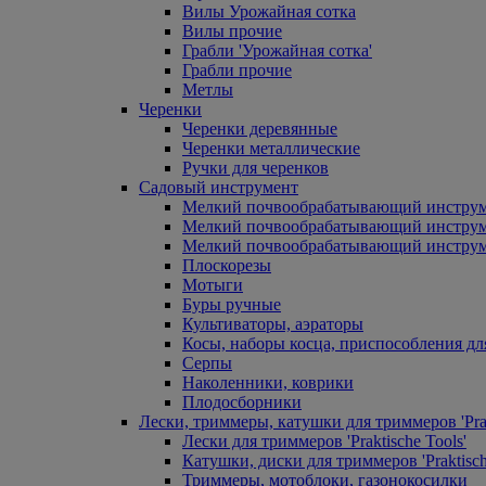
Вилы Урожайная сотка
Вилы прочие
Грабли 'Урожайная сотка'
Грабли прочие
Метлы
Черенки
Черенки деревянные
Черенки металлические
Ручки для черенков
Садовый инструмент
Мелкий почвообрабатывающий инстру
Мелкий почвообрабатывающий инст
Мелкий почвообрабатывающий инструм
Плоскорезы
Мотыги
Буры ручные
Культиваторы, аэраторы
Косы, наборы косца, приспособления дл
Серпы
Наколенники, коврики
Плодосборники
Лески, триммеры, катушки для триммеров 'Prak
Лески для триммеров 'Praktische Tools'
Катушки, диски для триммеров 'Praktisch
Триммеры, мотоблоки, газонокосилки