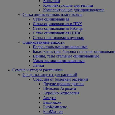
Колышки
Комплектующие для теплиц
Комплектующие для производства
Сетка оцинкованная, пластиковая
Сетка оцинкованная
Сетка оцинкованная в ПВХ
Сетка оцинкованная Рабица
Сетка оцинкованная ЦПВС
Сетка пластиковая в рулонах
Оцинкованные емкости
Ведра стальные оцинкованные
Баки, канистры, бидоны стальные оцинкован
Ванны, тазы стальные оцинкованные
Умывальники оцинкованные
Лейки
Семена и уход за растениями
Средства защиты для растений
Средства от болезней растений
Другие производители
Щелково Агрохим
АгроБиоТехнология
Август
Башинком
БиоКомплекс
БиоМастер