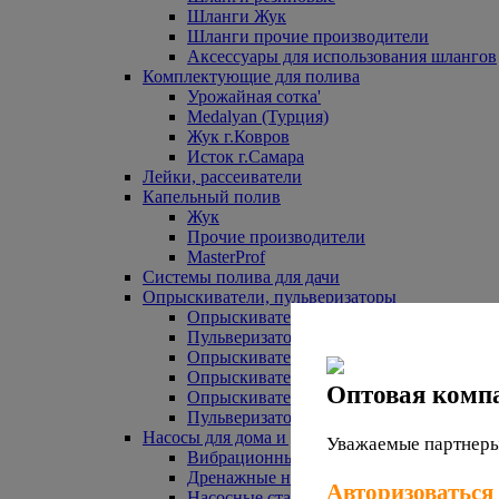
Шланги Жук
Шланги прочие производители
Аксессуары для использования шлангов
Комплектующие для полива
Урожайная сотка'
Medalyan (Турция)
Жук г.Ковров
Исток г.Самара
Лейки, рассеиватели
Капельный полив
Жук
Прочие производители
MasterProf
Системы полива для дачи
Опрыскиватели, пульверизаторы
Опрыскиватели аккумуляторные
Пульверизаторы прочие
Опрыскиватели Урожайная сотка
Опрыскиватели Жук
Оптовая комп
Опрыскиватели прочие
Пульверизаторы Урожайная сотка
Насосы для дома и дачи
Уважаемые партнеры,
Вибрационные насосы
Дренажные насосы
Авторизоваться
Насосные станции