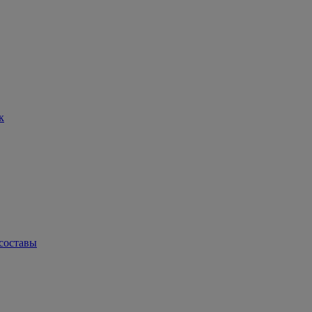
к
составы