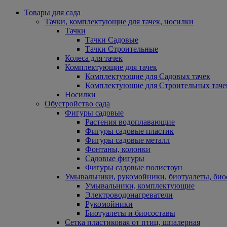
Товары для сада
Тачки, комплектующие для тачек, носилки
Тачки
Тачки Садовые
Тачки Строительные
Колеса для тачек
Комплектующие для тачек
Комплектующие для Садовых тачек
Комплектующие для Строительных таче
Носилки
Обустройство сада
Фигуры садовые
Растения водоплавающие
Фигуры садовые пластик
Фигуры садовые металл
Фонтаны, колонки
Садовые фигуры
Фигуры садовые полистоун
Умывальники, рукомойники, биотуалеты, био
Умывальники, комплектующие
Электроводонагреватели
Рукомойники
Биотуалеты и биосоставы
Сетка пластиковая от птиц, шпалерная