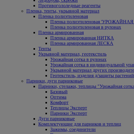
Ледорубы, скребки
Противогололедные реагенты
Пленка, тенты, укрывной материал
Пленка полиэтиленовая
Пленка полиэтиленовая 'УРОЖАЙНАЯ 
Пленка полиэтиленовая в рулонах
Пленка армированная
Пленка армированная НИТКА
Пленка армированная ЛЕСКА
Тенты
Укрывной материал, геотекстиль
Урожайная сотка в рулонах
Урожайная сотка в индивидуальной упа
Укрывной материал других производит
Геотекстиль, изделия д/защиты растений
Парники, дуги парниковые
Парники, стелажи, теплицы "Урожайная сотк
Базовый
Оптима
Комфорт
Теплицы Эксперт
Парники Эксперт
Дуги парниковые
Комплектующие для парников и теплиц
Зажимы, соединители