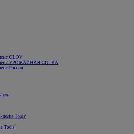
мент OLOV
румент УРОЖАЙНАЯ СОТКА
ент Россия
я кос
tische Tools'
e Tools'