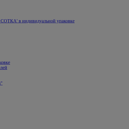
СОТКА' в индивидуальной упаковке
ковке
елей
а"