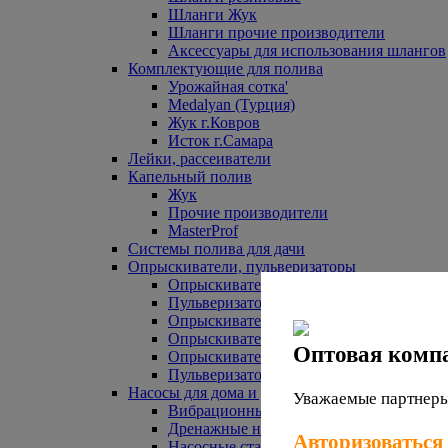
Шланги Жук
Шланги прочие производители
Аксессуары для использования шлангов
Комплектующие для полива
Урожайная сотка'
Medalyan (Турция)
Жук г.Ковров
Исток г.Самара
Лейки, рассеиватели
Капельный полив
Жук
Прочие производители
MasterProf
Системы полива для дачи
Опрыскиватели, пульверизаторы
Опрыскиватели аккумуляторные
Пульверизаторы прочие
Опрыскиватели Урожайная сотка
Опрыскиватели Жук
Оптовая комп
Опрыскиватели прочие
Пульверизаторы Урожайная сотка
Насосы для дома и дачи
Уважаемые партнеры,
Вибрационные насосы
Дренажные насосы
Авторизоваться
Насосные станции