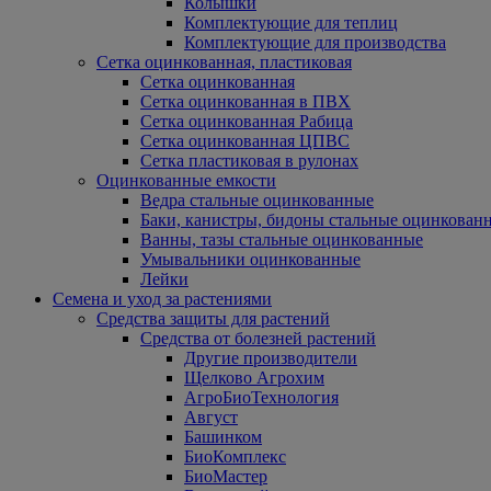
Колышки
Комплектующие для теплиц
Комплектующие для производства
Сетка оцинкованная, пластиковая
Сетка оцинкованная
Сетка оцинкованная в ПВХ
Сетка оцинкованная Рабица
Сетка оцинкованная ЦПВС
Сетка пластиковая в рулонах
Оцинкованные емкости
Ведра стальные оцинкованные
Баки, канистры, бидоны стальные оцинкован
Ванны, тазы стальные оцинкованные
Умывальники оцинкованные
Лейки
Семена и уход за растениями
Средства защиты для растений
Средства от болезней растений
Другие производители
Щелково Агрохим
АгроБиоТехнология
Август
Башинком
БиоКомплекс
БиоМастер