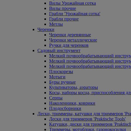
Вилы Урожайная сотка
Вилы прочие
Грабли 'Урожайная сотка'
Грабли прочие
Метлы
Черенки
Черенки деревянные
Черенки металлические
Ручки для черенков
Садовый инструмент
Мелкий почвообрабатывающий инстру
Мелкий почвообрабатывающий инст
Мелкий почвообрабатывающий инструм
Плоскорезы
Мотыги
Буры ручные
Культиваторы, аэраторы
Косы, наборы косца, приспособления дл
Серпы
Наколенники, коврики
Плодосборники
Лески, триммеры, катушки для триммеров 'Prak
Лески для триммеров 'Praktische Tools'
Катушки, диски для триммеров 'Praktisch
Триммеры, мотоблоки, газонокосилки