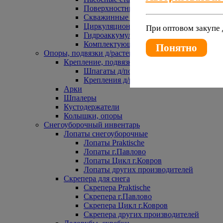
Поверхностные насосы
Скважинные насосы
Циркуляционные насосы
При оптовом закупе 
Гидроаккумуляторы и расширительные 
Комплектующие к насосам
Понятно
Опоры, подвязки д/растений
Крепление, подвязки д/растений
Шпагаты д/подвязки растений
Крепления д/растений
Арки
Шпалеры
Кустодержатели
Колышки, опоры
Снегоуборочный инвентарь
Лопаты снегоуборочные
Лопаты Praktische
Лопаты г.Павлово
Лопаты Цикл г.Ковров
Лопаты других производителей
Скрепера для снега
Скрепера Praktische
Скрепера г.Павлово
Скрепера Цикл г.Ковров
Скрепера других производителей