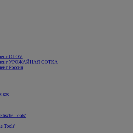
мент OLOV
румент УРОЖАЙНАЯ СОТКА
ент Россия
я кос
tische Tools'
e Tools'