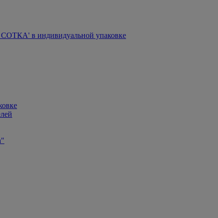
СОТКА' в индивидуальной упаковке
ковке
елей
а"