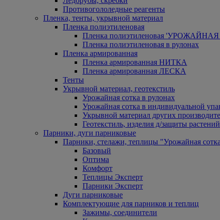
Ледорубы, скребки
Противогололедные реагенты
Пленка, тенты, укрывной материал
Пленка полиэтиленовая
Пленка полиэтиленовая 'УРОЖАЙНАЯ 
Пленка полиэтиленовая в рулонах
Пленка армированная
Пленка армированная НИТКА
Пленка армированная ЛЕСКА
Тенты
Укрывной материал, геотекстиль
Урожайная сотка в рулонах
Урожайная сотка в индивидуальной упа
Укрывной материал других производит
Геотекстиль, изделия д/защиты растений
Парники, дуги парниковые
Парники, стелажи, теплицы "Урожайная сотк
Базовый
Оптима
Комфорт
Теплицы Эксперт
Парники Эксперт
Дуги парниковые
Комплектующие для парников и теплиц
Зажимы, соединители