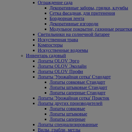
Ограждение сада
Декоративные заборы, грядки, клумбы
Сетка фасадная, для притенения
Бордюрная лента
Декоративные изгороди
Модульное покрытие, газонные решетки
Светильники на солнечной батарее
Искуственная трава
Компостеры
Искусственные водоемы
Инвентарь садовый
Лопаты OLOV Эрго
Лопаты OLOV Эколайн
Лопаты OLOV Профи
Лопаты 'Урожайная сотка' Стандарт
Лопаты совковые Стандарт
Лопаты штыковые Стандарт
Лопаты саперные Стандарт
Лопаты 'Урожайная сотка' Практик
Лопаты других производителей
Лопаты совковые
Лопаты штыковые
Лопаты саперные
Лопаты специализированные
Вилы, грабли, метлы