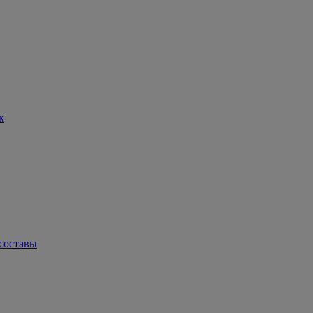
к
составы