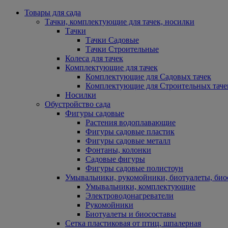
Товары для сада
Тачки, комплектующие для тачек, носилки
Тачки
Тачки Садовые
Тачки Строительные
Колеса для тачек
Комплектующие для тачек
Комплектующие для Садовых тачек
Комплектующие для Строительных таче
Носилки
Обустройство сада
Фигуры садовые
Растения водоплавающие
Фигуры садовые пластик
Фигуры садовые металл
Фонтаны, колонки
Садовые фигуры
Фигуры садовые полистоун
Умывальники, рукомойники, биотуалеты, био
Умывальники, комплектующие
Электроводонагреватели
Рукомойники
Биотуалеты и биосоставы
Сетка пластиковая от птиц, шпалерная