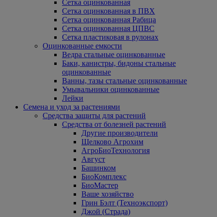
Сетка оцинкованная
Сетка оцинкованная в ПВХ
Сетка оцинкованная Рабица
Сетка оцинкованная ЦПВС
Сетка пластиковая в рулонах
Оцинкованные емкости
Ведра стальные оцинкованные
Баки, канистры, бидоны стальные
оцинкованные
Ванны, тазы стальные оцинкованные
Умывальники оцинкованные
Лейки
Семена и уход за растениями
Средства защиты для растений
Средства от болезней растений
Другие производители
Щелково Агрохим
АгроБиоТехнология
Август
Башинком
БиоКомплекс
БиоМастер
Ваше хозяйство
Грин Бэлт (Техноэкспорт)
Джой (Страда)