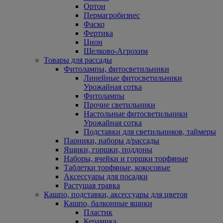
Ортон
Пермагробизнес
Фаско
Фертика
Цион
Щелково-Агрохим
Товары для рассады
Фитолампы, фитосветильники
Линейные фитосветильники
Урожайная сотка
Фитолампы
Прочие светильники
Настольные фитосветильники
Урожайная сотка
Подставки для светильников, таймеры
Парники, наборы д/рассады
Ящики, горшки, поддоны
Наборы, ячейки и горшки торфяные
Таблетки торфяные, кокосовые
Аксессуары для посадки
Растущая травка
Кашпо, подставки, аксессуары для цветов
Кашпо, балконные ящики
Пластик
Керамика