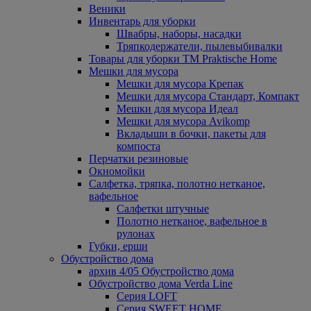
Веники
Инвентарь для уборки
Швабры, наборы, насадки
Тряпкодержатели, пылевыбивалки
Товары для уборки ТМ Praktische Home
Мешки для мусора
Мешки для мусора Крепак
Мешки для мусора Стандарт, Компакт
Мешки для мусора Идеал
Мешки для мусора Avikomp
Вкладыши в бочки, пакеты для
компоста
Перчатки резиновые
Окномойки
Салфетка, тряпка, полотно нетканое,
вафельное
Салфетки штучные
Полотно нетканое, вафельное в
рулонах
Губки, ерши
Обустройство дома
архив 4/05 Обустройство дома
Обустройство дома Verda Line
Серия LOFT
Серия SWEET HOME