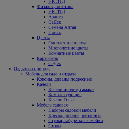
НК ЛТД
Физалис, экзотика
НК ЛТД
Аэлита
СеДек
Семена Алтая
Поиск
Цветы
Однолетние цветы
Многолетние цветы
Комнатные цветы
Картофель
СеДек
Отдых на природе
Мебель для сада и отдыха
Коконы, диваны подвесные
Качели
Качели прочие, гамаки
Комплектующие
Качели Ольса
Мебель садовая
Наборы садовой мебели
Кресла, диваны, шезлонги
Стулья, табуреты, скамейки
Столы