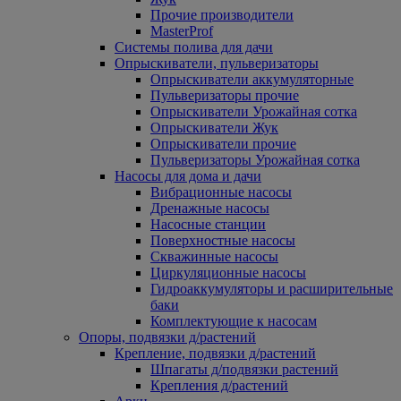
Прочие производители
MasterProf
Системы полива для дачи
Опрыскиватели, пульверизаторы
Опрыскиватели аккумуляторные
Пульверизаторы прочие
Опрыскиватели Урожайная сотка
Опрыскиватели Жук
Опрыскиватели прочие
Пульверизаторы Урожайная сотка
Насосы для дома и дачи
Вибрационные насосы
Дренажные насосы
Насосные станции
Поверхностные насосы
Скважинные насосы
Циркуляционные насосы
Гидроаккумуляторы и расширительные
баки
Комплектующие к насосам
Опоры, подвязки д/растений
Крепление, подвязки д/растений
Шпагаты д/подвязки растений
Крепления д/растений