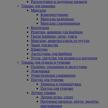
Раскладушки и надувные кровати
Товары для пикника
Мангалы
Комплектующие
Мангалы разборные
Мангалы стационарные
Коптильни
Решетки, жаровни для барбекю
Грили барбекю, печи, учаги
Мангалы, решетки-гриль из чугуна
Чаши для костра
Шампуры
Аксессуары для барбекю
Уголь, средства для розжига и копчения
Товары для отдыха и туризма
Палатки, спальники и аксессуары
Дождевики
Туристическое снаряжение
Посуда для туризма
Термосы и термокружки
Посуда для туризма
Летние товары
Летние игры, спорт
Надувные матрасы, круги, жилеты,
нарукавники