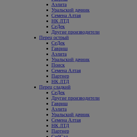
Аэлита
Уральский дачник
Семена Алтая
НК ЛТД
СеДек
Другие производители
Перец острый
СеДек
Гавриш
Аэлита
Уральский дачник
Поиск
Семена Алтая
Партнер
НК ЛТД
Перец сладкий
СеДек
Другие производители
Гавриш
Аэлита
Уральский дачник
Семена Алтая
НК ЛТД
Партнер
СибСад