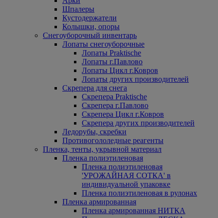
Арки
Шпалеры
Кустодержатели
Колышки, опоры
Снегоуборочный инвентарь
Лопаты снегоуборочные
Лопаты Praktische
Лопаты г.Павлово
Лопаты Цикл г.Ковров
Лопаты других производителей
Скрепера для снега
Скрепера Praktische
Скрепера г.Павлово
Скрепера Цикл г.Ковров
Скрепера других производителей
Ледорубы, скребки
Противогололедные реагенты
Пленка, тенты, укрывной материал
Пленка полиэтиленовая
Пленка полиэтиленовая
'УРОЖАЙНАЯ СОТКА' в
индивидуальной упаковке
Пленка полиэтиленовая в рулонах
Пленка армированная
Пленка армированная НИТКА