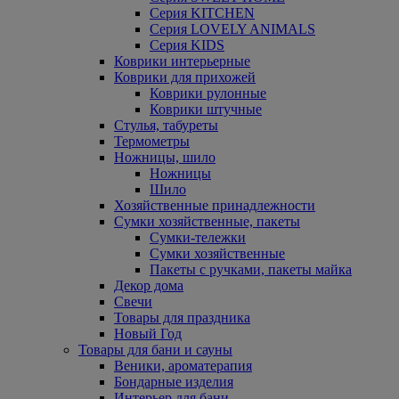
Серия KITCHEN
Серия LOVELY ANIMALS
Серия KIDS
Коврики интерьерные
Коврики для прихожей
Коврики рулонные
Коврики штучные
Стулья, табуреты
Термометры
Ножницы, шило
Ножницы
Шило
Хозяйственные принадлежности
Сумки хозяйственные, пакеты
Сумки-тележки
Сумки хозяйственные
Пакеты с ручками, пакеты майка
Декор дома
Свечи
Товары для праздника
Новый Год
Товары для бани и сауны
Веники, ароматерапия
Бондарные изделия
Интерьер для бани