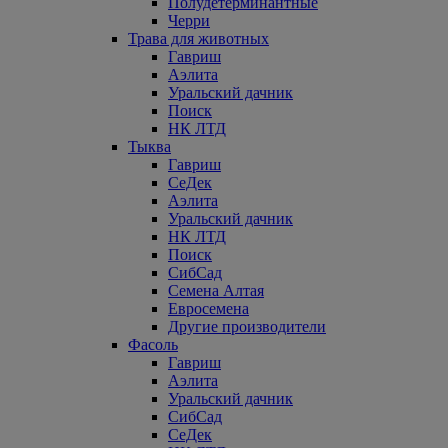
Полудетерминантные
Черри
Трава для животных
Гавриш
Аэлита
Уральский дачник
Поиск
НК ЛТД
Тыква
Гавриш
СеДек
Аэлита
Уральский дачник
НК ЛТД
Поиск
СибСад
Семена Алтая
Евросемена
Другие производители
Фасоль
Гавриш
Аэлита
Уральский дачник
СибСад
СеДек