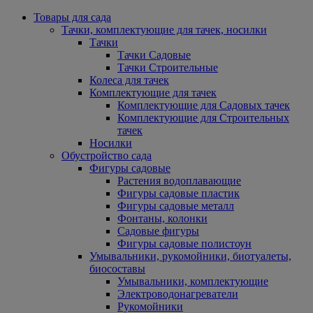
Товары для сада
Тачки, комплектующие для тачек, носилки
Тачки
Тачки Садовые
Тачки Строительные
Колеса для тачек
Комплектующие для тачек
Комплектующие для Садовых тачек
Комплектующие для Строительных
тачек
Носилки
Обустройство сада
Фигуры садовые
Растения водоплавающие
Фигуры садовые пластик
Фигуры садовые металл
Фонтаны, колонки
Садовые фигуры
Фигуры садовые полистоун
Умывальники, рукомойники, биотуалеты,
биосоставы
Умывальники, комплектующие
Электроводонагреватели
Рукомойники