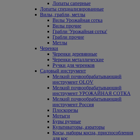
Лопаты саперные
Лопаты специализированные
Вилы, грабли, метлы
Вилы Урожайная сотка
Вилы прочие
Грабли 'Урожайная сотка'
Грабли прочие
Метлы
Черенки
Черенки деревянные
Черенки металлические
Ручки для черенков
Садовый инструмент
Мелкий почвообрабатывающий
инструмент OLOV
Мелкий почвообрабатывающий
инструмент УРОЖАЙНАЯ СОТКА
Мелкий почвообрабатывающий
инструмент Россия
Плоскорезы
Мотыги
Буры ручные
Культиваторы, аэраторы
Косы, наборы косца, приспособления
для кос