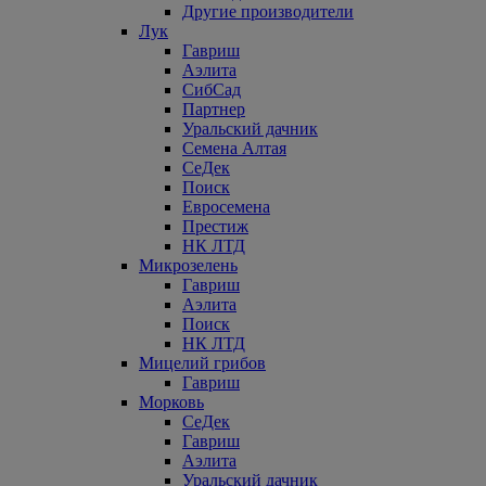
Другие производители
Лук
Гавриш
Аэлита
СибСад
Партнер
Уральский дачник
Семена Алтая
СеДек
Поиск
Евросемена
Престиж
НК ЛТД
Микрозелень
Гавриш
Аэлита
Поиск
НК ЛТД
Мицелий грибов
Гавриш
Морковь
СеДек
Гавриш
Аэлита
Уральский дачник