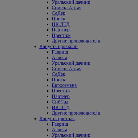
Уральский дачник
Семена Алтая
СеДек
Поиск
НК ЛТД
Партнер
Престиж
Другие производители
Капуста брокколи
Гавриш
Аэлита
Уральский дачник
Семена Алтая
СеДек
Поиск
Евросемена
Престиж
Партнер
СибСад
НК ЛТД
Другие производители
Капуста цветная
Гавриш
Аэлита
Уральский дачник