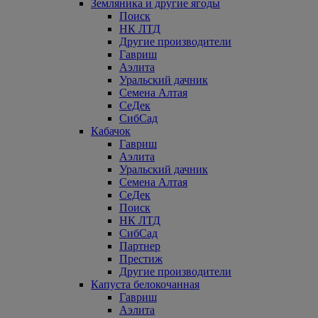
Земляника и другие ягоды
Поиск
НК ЛТД
Другие производители
Гавриш
Аэлита
Уральский дачник
Семена Алтая
СеДек
СибСад
Кабачок
Гавриш
Аэлита
Уральский дачник
Семена Алтая
СеДек
Поиск
НК ЛТД
СибСад
Партнер
Престиж
Другие производители
Капуста белокочанная
Гавриш
Аэлита