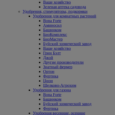
Ваше хозяйство
Зеленая аптека садовода
Удобрения, стимуляторы, подкормки
Удобрения для комнатных растений
Bona Forte
Аминосил
Башинком
БиоКомплекс
БиоМастер
Буйский химический завод
Ваше хозяйство
Грин Бэлт
Джой
Другие производители
Знатный фермер
Ортон
Фертика
Цион
Щелково-Агрохим
Удобрения для газона
Bona Forte
Башинком
Буйский химический завод
Фертика
Удобрения весенние, осенние