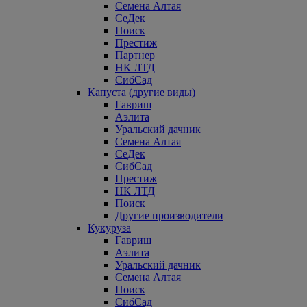
Семена Алтая
СеДек
Поиск
Престиж
Партнер
НК ЛТД
СибСад
Капуста (другие виды)
Гавриш
Аэлита
Уральский дачник
Семена Алтая
СеДек
СибСад
Престиж
НК ЛТД
Поиск
Другие производители
Кукуруза
Гавриш
Аэлита
Уральский дачник
Семена Алтая
Поиск
СибСад