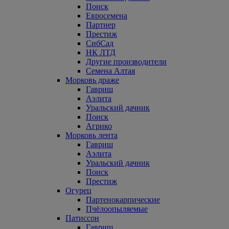
Поиск
Евросемена
Партнер
Престиж
СибСад
НК ЛТД
Другие производители
Семена Алтая
Морковь драже
Гавриш
Аэлита
Уральский дачник
Поиск
Агрико
Морковь лента
Гавриш
Аэлита
Уральский дачник
Поиск
Престиж
Огурец
Партенокарпические
Пчёлоопыляемые
Патиссон
Гавриш