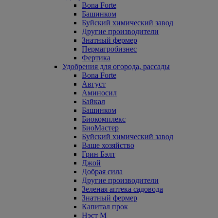
Bona Forte
Башинком
Буйский химический завод
Другие производители
Знатный фермер
Пермагробизнес
Фертика
Удобрения для огорода, рассады
Bona Forte
Август
Аминосил
Байкал
Башинком
Биокомплекс
БиоМастер
Буйский химический завод
Ваше хозяйство
Грин Бэлт
Джой
Добрая сила
Другие производители
Зеленая аптека садовода
Знатный фермер
Капитал прок
Нэст М