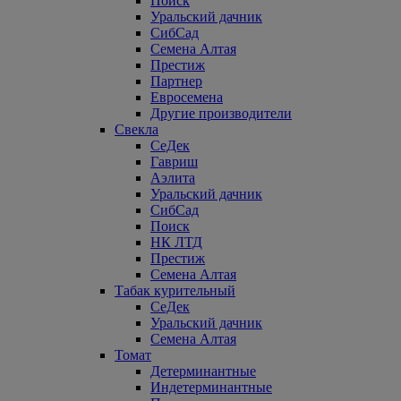
Поиск
Уральский дачник
СибСад
Семена Алтая
Престиж
Партнер
Евросемена
Другие производители
Свекла
СеДек
Гавриш
Аэлита
Уральский дачник
СибСад
Поиск
НК ЛТД
Престиж
Семена Алтая
Табак курительный
СеДек
Уральский дачник
Семена Алтая
Томат
Детерминантные
Индетерминантные