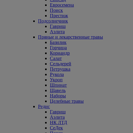
Евросемена
Поиск
Престиж
Подсолнечник
Гавриш
Аэлита
Пряные и лекарственные травы
Базилик
Горчица
Кориандр
Салат
Сельдерей
Петрушка
Рукола
Укроп
Шпинат
Щавель
Наборы
Целебные травы
Редис
Гавриш
Аэлита
НК ЛТД
СеДек