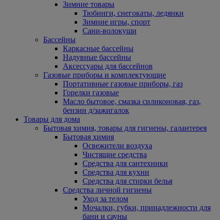
Зимние товары
Тюбинги, снегокаты, ледянки
Зимние игры, спорт
Сани-волокуши
Бассейны
Каркасные бассейны
Надувные бассейны
Аксессуары для бассейнов
Газовые приборы и комплектующие
Портативные газовые приборы, газ
Горелки газовые
Масло бытовое, смазка силиконовая, газ,
бензин д/зажигалок
Товары для дома
Бытовая химия, товары для гигиены, галантерея
Бытовая химия
Освежители воздуха
Чистящие средства
Средства для сантехники
Средства для кухни
Средства для стирки белья
Средства личной гигиены
Уход за телом
Мочалки, губки, принадлежности для
бани и сауны