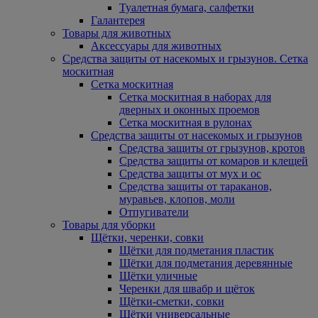
Туалетная бумага, салфетки
Галантерея
Товары для животных
Аксессуары для животных
Средства защиты от насекомых и грызунов. Сетка
москитная
Сетка москитная
Сетка москитная в наборах для
дверных и оконных проемов
Сетка москитная в рулонах
Средства защиты от насекомых и грызунов
Средства защиты от грызунов, кротов
Средства защиты от комаров и клещей
Средства защиты от мух и ос
Средства защиты от тараканов,
муравьев, клопов, моли
Отпугиватели
Товары для уборки
Щётки, черенки, совки
Щётки для подметания пластик
Щётки для подметания деревянные
Щётки уличные
Черенки для швабр и щёток
Щётки-сметки, совки
Щётки универсальные