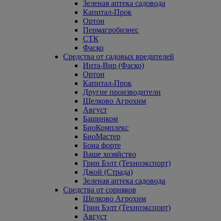
Зеленая аптека садовода
Капитал-Прок
Ортон
Пермагробизнес
СТК
Фаско
Средства от садовых вредителей
Инта-Вир (Фаско)
Ортон
Капитал-Прок
Другие производители
Щелково Агрохим
Август
Башинком
БиоКомплекс
БиоМастер
Бона форте
Ваше хозяйство
Грин Бэлт (Техноэкспорт)
Джой (Страда)
Зеленая аптека садовода
Средства от сорняков
Щелково Агрохим
Грин Бэлт (Техноэкспорт)
Август