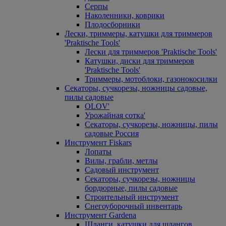
Серпы
Наколенники, коврики
Плодосборники
Лески, триммеры, катушки для триммеров
'Praktische Tools'
Лески для триммеров 'Praktische Tools'
Катушки, диски для триммеров
'Praktische Tools'
Триммеры, мотоблоки, газонокосилки
Секаторы, сучкорезы, ножницы садовые,
пилы садовые
OLOV'
Урожайная сотка'
Секаторы, сучкорезы, ножницы, пилы
садовые Россия
Инструмент Fiskars
Лопаты
Вилы, грабли, метлы
Садовый инструмент
Секаторы, сучкорезы, ножницы
бордюрные, пилы садовые
Строительный инструмент
Снегоуборочный инвентарь
Инструмент Gardena
Шланги, катушки для шлангов