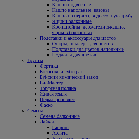
Кашпо подвесные
Кашпо напольные, вазоны
Кашпо на перила, водосточную трубу
Ящики балконные
Кронштейны, держатели д/кашпо,
ящиков балконных
Подставки и аксессуары для цветов
Опоры, шпалеры для цветов
Подставки для цветов напольные
Поддоны для цветов
Грунты
Фертика
Кокосовый субстрат
Буйский химический завод
БиоМастер
Торфяная поляна
Живая земля
Пермагробизнес
Фаско
Семена
Семена балконные
Дайкон
Гавриш
Аэлита
Уральский дачник