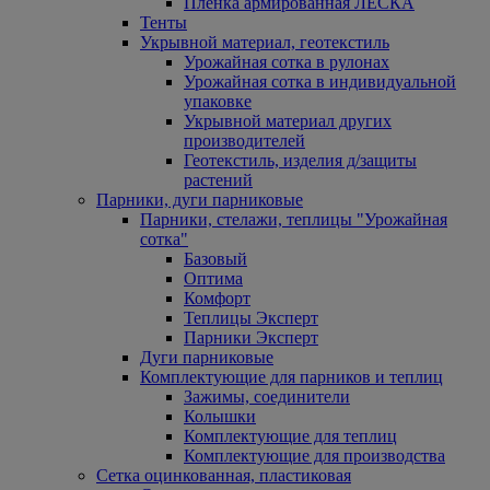
Пленка армированная ЛЕСКА
Тенты
Укрывной материал, геотекстиль
Урожайная сотка в рулонах
Урожайная сотка в индивидуальной
упаковке
Укрывной материал других
производителей
Геотекстиль, изделия д/защиты
растений
Парники, дуги парниковые
Парники, стелажи, теплицы "Урожайная
сотка"
Базовый
Оптима
Комфорт
Теплицы Эксперт
Парники Эксперт
Дуги парниковые
Комплектующие для парников и теплиц
Зажимы, соединители
Колышки
Комплектующие для теплиц
Комплектующие для производства
Сетка оцинкованная, пластиковая