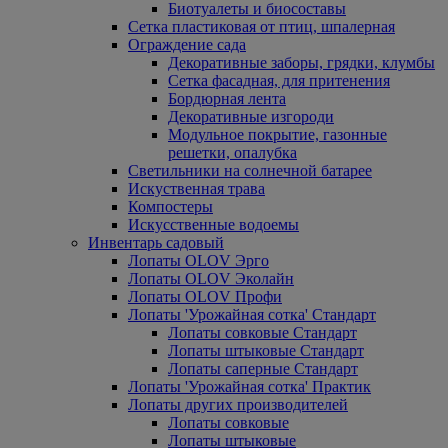
Биотуалеты и биосоставы
Сетка пластиковая от птиц, шпалерная
Ограждение сада
Декоративные заборы, грядки, клумбы
Сетка фасадная, для притенения
Бордюрная лента
Декоративные изгороди
Модульное покрытие, газонные
решетки, опалубка
Светильники на солнечной батарее
Искуственная трава
Компостеры
Искусственные водоемы
Инвентарь садовый
Лопаты OLOV Эрго
Лопаты OLOV Эколайн
Лопаты OLOV Профи
Лопаты 'Урожайная сотка' Стандарт
Лопаты совковые Стандарт
Лопаты штыковые Стандарт
Лопаты саперные Стандарт
Лопаты 'Урожайная сотка' Практик
Лопаты других производителей
Лопаты совковые
Лопаты штыковые