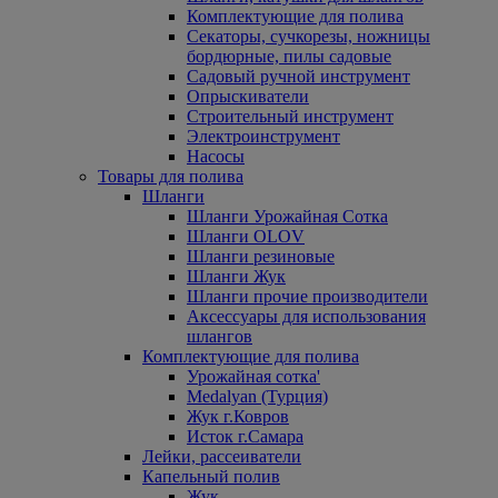
Комплектующие для полива
Секаторы, сучкорезы, ножницы
бордюрные, пилы садовые
Садовый ручной инструмент
Опрыскиватели
Строительный инструмент
Электроинструмент
Насосы
Товары для полива
Шланги
Шланги Урожайная Сотка
Шланги OLOV
Шланги резиновые
Шланги Жук
Шланги прочие производители
Аксессуары для использования
шлангов
Комплектующие для полива
Урожайная сотка'
Medalyan (Турция)
Жук г.Ковров
Исток г.Самара
Лейки, рассеиватели
Капельный полив
Жук