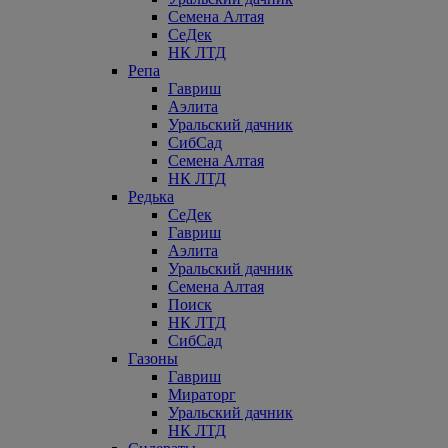
Семена Алтая
СеДек
НК ЛТД
Репа
Гавриш
Аэлита
Уральский дачник
СибСад
Семена Алтая
НК ЛТД
Редька
СеДек
Гавриш
Аэлита
Уральский дачник
Семена Алтая
Поиск
НК ЛТД
СибСад
Газоны
Гавриш
Мираторг
Уральский дачник
НК ЛТД