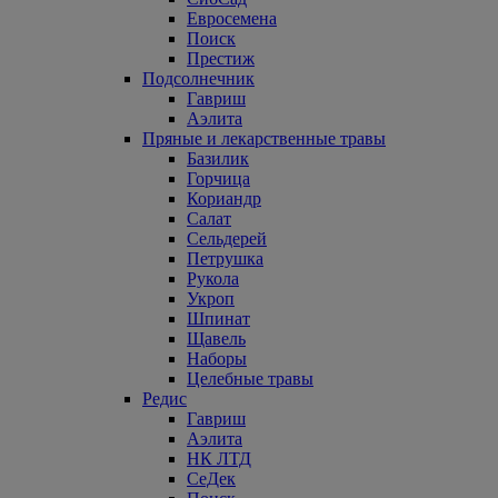
Евросемена
Поиск
Престиж
Подсолнечник
Гавриш
Аэлита
Пряные и лекарственные травы
Базилик
Горчица
Кориандр
Салат
Сельдерей
Петрушка
Рукола
Укроп
Шпинат
Щавель
Наборы
Целебные травы
Редис
Гавриш
Аэлита
НК ЛТД
СеДек