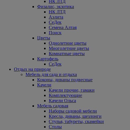
НК ЛТД
Физалис, экзотика
НК ЛТД
Аэлита
СеДек
Семена Алтая
Поиск
Цветы
Однолетние цветы
Многолетние цветы
Комнатные цветы
Картофель
СеДек
Отдых на природе
Мебель для сада и отдыха
Коконы, диваны подвесные
Качели
Качели прочие, гамаки
Комплектующие
Качели Ольса
Мебель садовая
Наборы садовой мебели
Кресла, диваны, шезлонги
Стулья, табуреты, скамейки
Столы