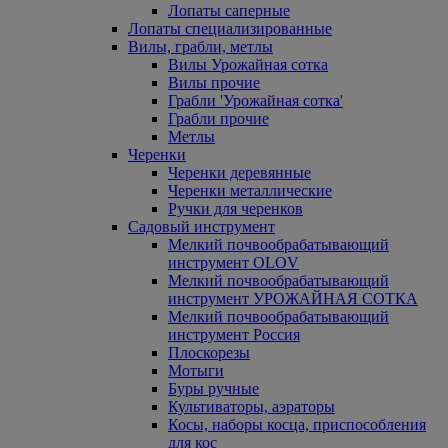
Лопаты саперные
Лопаты специализированные
Вилы, грабли, метлы
Вилы Урожайная сотка
Вилы прочие
Грабли 'Урожайная сотка'
Грабли прочие
Метлы
Черенки
Черенки деревянные
Черенки металлические
Ручки для черенков
Садовый инструмент
Мелкий почвообрабатывающий
инструмент OLOV
Мелкий почвообрабатывающий
инструмент УРОЖАЙНАЯ СОТКА
Мелкий почвообрабатывающий
инструмент Россия
Плоскорезы
Мотыги
Буры ручные
Культиваторы, аэраторы
Косы, наборы косца, приспособления
для кос