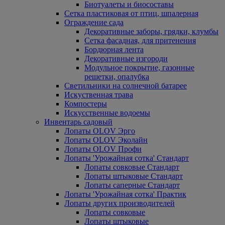
Биотуалеты и биосоставы
Сетка пластиковая от птиц, шпалерная
Ограждение сада
Декоративные заборы, грядки, клумбы
Сетка фасадная, для притенения
Бордюрная лента
Декоративные изгороди
Модульное покрытие, газонные
решетки, опалубка
Светильники на солнечной батарее
Искуственная трава
Компостеры
Искусственные водоемы
Инвентарь садовый
Лопаты OLOV Эрго
Лопаты OLOV Эколайн
Лопаты OLOV Профи
Лопаты 'Урожайная сотка' Стандарт
Лопаты совковые Стандарт
Лопаты штыковые Стандарт
Лопаты саперные Стандарт
Лопаты 'Урожайная сотка' Практик
Лопаты других производителей
Лопаты совковые
Лопаты штыковые