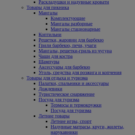
Раскладушки и надувные кровати
Товары для пикника
Мангалы
Комплектующие
Мангалы разборные
Мангалы стационарные
Коптильни
Решетки, жаровни для барбекю
Грили барбекю, печи, учаги
Мангалы, решетки-гриль из чугуна
Чаши для костра
Шампуры
Аксессуары для барбекю
Уголь, средства для розжига и копчения
Товары для отдыха и туризма
Палатки, спальники и аксессуары
Дождевики
Туристическое снаряжение
Посуда для туризма
Термосы и термокружки
Посуда для туризма
Летние товары
Летние игры, спорт
Надувные матрасы, круги, жилеты,
нарукавники