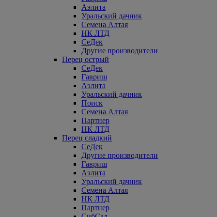
Аэлита
Уральский дачник
Семена Алтая
НК ЛТД
СеДек
Другие производители
Перец острый
СеДек
Гавриш
Аэлита
Уральский дачник
Поиск
Семена Алтая
Партнер
НК ЛТД
Перец сладкий
СеДек
Другие производители
Гавриш
Аэлита
Уральский дачник
Семена Алтая
НК ЛТД
Партнер
СибСад