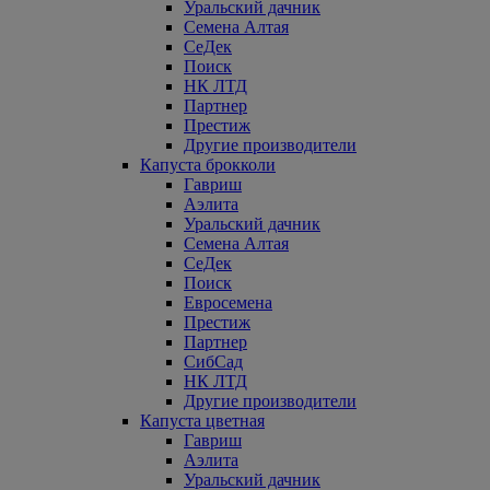
Уральский дачник
Семена Алтая
СеДек
Поиск
НК ЛТД
Партнер
Престиж
Другие производители
Капуста брокколи
Гавриш
Аэлита
Уральский дачник
Семена Алтая
СеДек
Поиск
Евросемена
Престиж
Партнер
СибСад
НК ЛТД
Другие производители
Капуста цветная
Гавриш
Аэлита
Уральский дачник