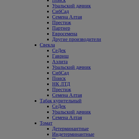
Поиск
Уральский дачник
СибСад
Семена Алтая
Престиж
Партнер
Евросемена
Другие производители
Свекла
СеДек
Гавриш
Аэлита
Уральский дачник
СибСад
Поиск
НК ЛТД
Престиж
Семена Алтая
Табак курительный
СеДек
Уральский дачник
Семена Алтая
Томат
Детерминантные
Индетерминантные