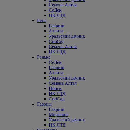
Семена Алтая
СеДек
НК ЛТД
Репа
Гавриш
Аэлита
Уральский дачник
СибСад
Семена Алтая
НК ЛТД
Редька
СеДек
Гавриш
Аэлита
Уральский дачник
Семена Алтая
Поиск
НК ЛТД
СибСад
Газоны
Гавриш
Мираторг
Уральский дачник
НК ЛТД