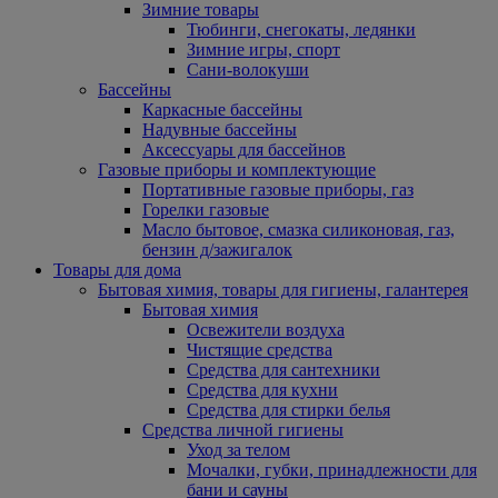
Зимние товары
Тюбинги, снегокаты, ледянки
Зимние игры, спорт
Сани-волокуши
Бассейны
Каркасные бассейны
Надувные бассейны
Аксессуары для бассейнов
Газовые приборы и комплектующие
Портативные газовые приборы, газ
Горелки газовые
Масло бытовое, смазка силиконовая, газ,
бензин д/зажигалок
Товары для дома
Бытовая химия, товары для гигиены, галантерея
Бытовая химия
Освежители воздуха
Чистящие средства
Средства для сантехники
Средства для кухни
Средства для стирки белья
Средства личной гигиены
Уход за телом
Мочалки, губки, принадлежности для
бани и сауны