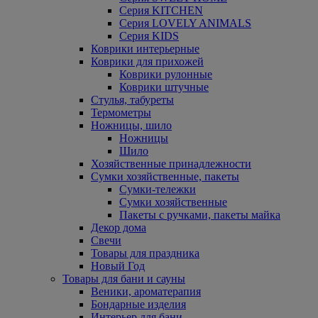
Серия KITCHEN
Серия LOVELY ANIMALS
Серия KIDS
Коврики интерьерные
Коврики для прихожей
Коврики рулонные
Коврики штучные
Стулья, табуреты
Термометры
Ножницы, шило
Ножницы
Шило
Хозяйственные принадлежности
Сумки хозяйственные, пакеты
Сумки-тележки
Сумки хозяйственные
Пакеты с ручками, пакеты майка
Декор дома
Свечи
Товары для праздника
Новый Год
Товары для бани и сауны
Веники, ароматерапия
Бондарные изделия
Интерьер для бани