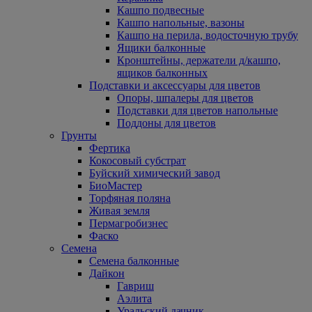
Кашпо подвесные
Кашпо напольные, вазоны
Кашпо на перила, водосточную трубу
Ящики балконные
Кронштейны, держатели д/кашпо,
ящиков балконных
Подставки и аксессуары для цветов
Опоры, шпалеры для цветов
Подставки для цветов напольные
Поддоны для цветов
Грунты
Фертика
Кокосовый субстрат
Буйский химический завод
БиоМастер
Торфяная поляна
Живая земля
Пермагробизнес
Фаско
Семена
Семена балконные
Дайкон
Гавриш
Аэлита
Уральский дачник