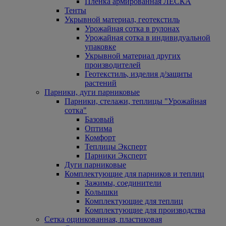
Пленка армированная ЛЕСКА
Тенты
Укрывной материал, геотекстиль
Урожайная сотка в рулонах
Урожайная сотка в индивидуальной
упаковке
Укрывной материал других
производителей
Геотекстиль, изделия д/защиты
растений
Парники, дуги парниковые
Парники, стелажи, теплицы "Урожайная
сотка"
Базовый
Оптима
Комфорт
Теплицы Эксперт
Парники Эксперт
Дуги парниковые
Комплектующие для парников и теплиц
Зажимы, соединители
Колышки
Комплектующие для теплиц
Комплектующие для производства
Сетка оцинкованная, пластиковая