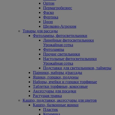
Ортон
Пермагробизнес
Фаско
Фертика
Цион
Щелково-Агрохим
Товары для рассады
Фитолампы, фитосветильники
Линейные фитосветильники
Урожайная сотка
Фитолампы
Прочие светильники
Настольные фитосветильники
Урожайная сотка
Подставки для светильников, таймеры
Парники, наборы д/рассады
Ящики, горшки, поддоны
Наборы, ячейки и горшки торфяные
Таблетки торфяные, кокосовые
Аксессуары для посадки
Растущая травка
Кашпо, подставки, аксессуары для цветов
Кашпо, балконные ящики
Пластик
Керамика