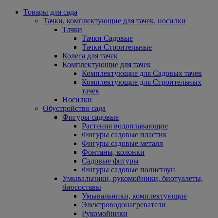
Товары для сада
Тачки, комплектующие для тачек, носилки
Тачки
Тачки Садовые
Тачки Строительные
Колеса для тачек
Комплектующие для тачек
Комплектующие для Садовых тачек
Комплектующие для Строительных
тачек
Носилки
Обустройство сада
Фигуры садовые
Растения водоплавающие
Фигуры садовые пластик
Фигуры садовые металл
Фонтаны, колонки
Садовые фигуры
Фигуры садовые полистоун
Умывальники, рукомойники, биотуалеты,
биосоставы
Умывальники, комплектующие
Электроводонагреватели
Рукомойники