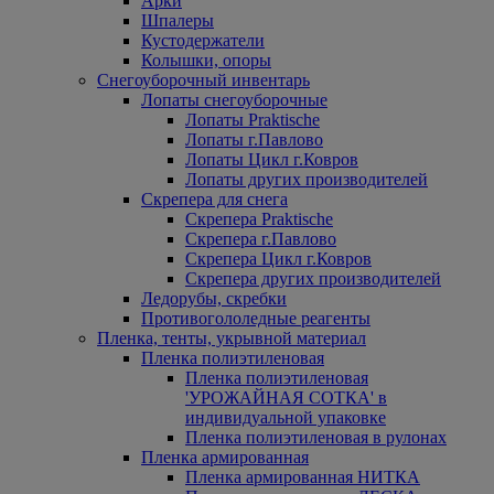
Арки
Шпалеры
Кустодержатели
Колышки, опоры
Снегоуборочный инвентарь
Лопаты снегоуборочные
Лопаты Praktische
Лопаты г.Павлово
Лопаты Цикл г.Ковров
Лопаты других производителей
Скрепера для снега
Скрепера Praktische
Скрепера г.Павлово
Скрепера Цикл г.Ковров
Скрепера других производителей
Ледорубы, скребки
Противогололедные реагенты
Пленка, тенты, укрывной материал
Пленка полиэтиленовая
Пленка полиэтиленовая
'УРОЖАЙНАЯ СОТКА' в
индивидуальной упаковке
Пленка полиэтиленовая в рулонах
Пленка армированная
Пленка армированная НИТКА