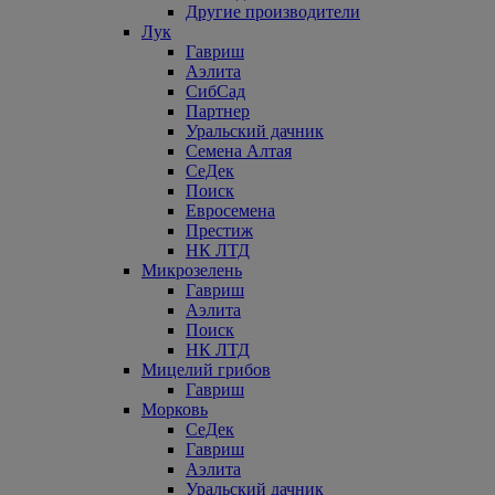
Другие производители
Лук
Гавриш
Аэлита
СибСад
Партнер
Уральский дачник
Семена Алтая
СеДек
Поиск
Евросемена
Престиж
НК ЛТД
Микрозелень
Гавриш
Аэлита
Поиск
НК ЛТД
Мицелий грибов
Гавриш
Морковь
СеДек
Гавриш
Аэлита
Уральский дачник