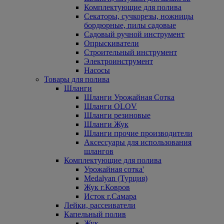
Комплектующие для полива
Секаторы, сучкорезы, ножницы
бордюрные, пилы садовые
Садовый ручной инструмент
Опрыскиватели
Строительный инструмент
Электроинструмент
Насосы
Товары для полива
Шланги
Шланги Урожайная Сотка
Шланги OLOV
Шланги резиновые
Шланги Жук
Шланги прочие производители
Аксессуары для использования
шлангов
Комплектующие для полива
Урожайная сотка'
Medalyan (Турция)
Жук г.Ковров
Исток г.Самара
Лейки, рассеиватели
Капельный полив
Жук