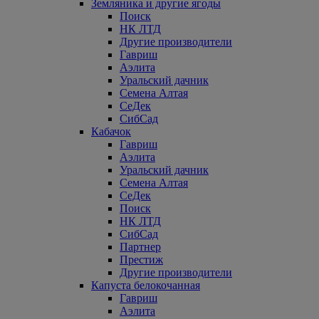
Земляника и другие ягоды
Поиск
НК ЛТД
Другие производители
Гавриш
Аэлита
Уральский дачник
Семена Алтая
СеДек
СибСад
Кабачок
Гавриш
Аэлита
Уральский дачник
Семена Алтая
СеДек
Поиск
НК ЛТД
СибСад
Партнер
Престиж
Другие производители
Капуста белокочанная
Гавриш
Аэлита