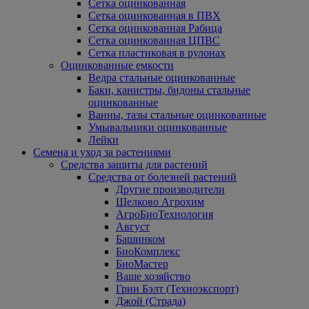
Сетка оцинкованная
Сетка оцинкованная в ПВХ
Сетка оцинкованная Рабица
Сетка оцинкованная ЦПВС
Сетка пластиковая в рулонах
Оцинкованные емкости
Ведра стальные оцинкованные
Баки, канистры, бидоны стальные
оцинкованные
Ванны, тазы стальные оцинкованные
Умывальники оцинкованные
Лейки
Семена и уход за растениями
Средства защиты для растений
Средства от болезней растений
Другие производители
Щелково Агрохим
АгроБиоТехнология
Август
Башинком
БиоКомплекс
БиоМастер
Ваше хозяйство
Грин Бэлт (Техноэкспорт)
Джой (Страда)