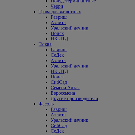
Полудетерминантные
Черри
Трава для животных
Гавриш
Аэлита
Уральский дачник
Поиск
НК ЛТД
Тыква
Гавриш
СеДек
Аэлита
Уральский дачник
НК ЛТД
Поиск
СибСад
Семена Алтая
Евросемена
Другие производители
Фасоль
Гавриш
Аэлита
Уральский дачник
СибСад
СеДек