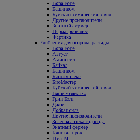
Bona Forte
Башинком
Буйский химический завод
Другие производители
Знатный фермер
Пермагробизнес
Фертика
Удобрения для огорода, рассады
Bona Forte
Август
Аминосил
Байкал
Башинком
Биокомплекс
БиоМастер
Буйский химический завод
Ваше хозяйство
Грин Бэлт
Джой
Добрая сила
Другие производители
Зеленая аптека садовода
Знатный фермер
Капитал прок
Нэст М