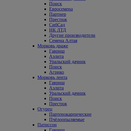
Поиск
Евросемена
Партнер
Престиж
СибСад
НК ЛТД
Другие производители
Семена Алтая
Морковь драже
Гавриш
Аэлита
Уральский дачник
Поиск
Агрико
Морковь лента
Гавриш
Аэлита
Уральский дачник
Поиск
Престиж
Огурец
Партенокарпические
Пчёлоопыляемые
Патиссон
Гавриш