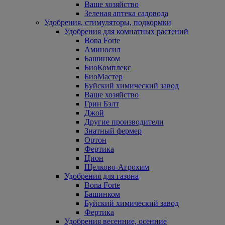
Ваше хозяйство
Зеленая аптека садовода
Удобрения, стимуляторы, подкормки
Удобрения для комнатных растений
Bona Forte
Аминосил
Башинком
БиоКомплекс
БиоМастер
Буйский химический завод
Ваше хозяйство
Грин Бэлт
Джой
Другие производители
Знатный фермер
Ортон
Фертика
Цион
Щелково-Агрохим
Удобрения для газона
Bona Forte
Башинком
Буйский химический завод
Фертика
Удобрения весенние, осенние