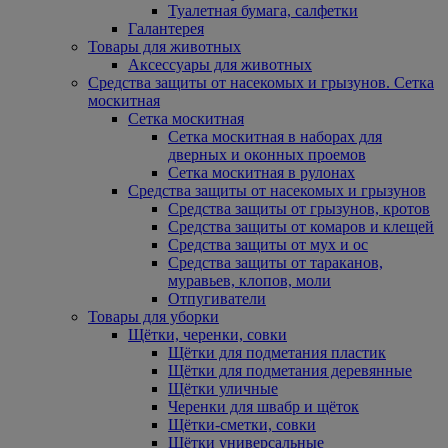
Туалетная бумага, салфетки
Галантерея
Товары для животных
Аксессуары для животных
Средства защиты от насекомых и грызунов. Сетка
москитная
Сетка москитная
Сетка москитная в наборах для
дверных и оконных проемов
Сетка москитная в рулонах
Средства защиты от насекомых и грызунов
Средства защиты от грызунов, кротов
Средства защиты от комаров и клещей
Средства защиты от мух и ос
Средства защиты от тараканов,
муравьев, клопов, моли
Отпугиватели
Товары для уборки
Щётки, черенки, совки
Щётки для подметания пластик
Щётки для подметания деревянные
Щётки уличные
Черенки для швабр и щёток
Щётки-сметки, совки
Щётки универсальные