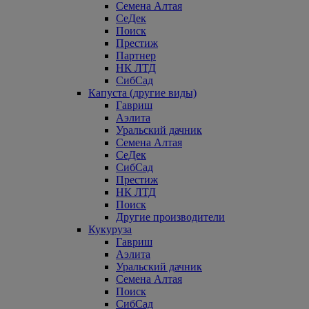
Семена Алтая
СеДек
Поиск
Престиж
Партнер
НК ЛТД
СибСад
Капуста (другие виды)
Гавриш
Аэлита
Уральский дачник
Семена Алтая
СеДек
СибСад
Престиж
НК ЛТД
Поиск
Другие производители
Кукуруза
Гавриш
Аэлита
Уральский дачник
Семена Алтая
Поиск
СибСад