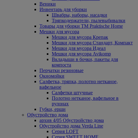
Веники
Инвентарь для уборки
Швабры, наборы, насадки
Тряпкодержатели, пылевыбивалки
Товары для уборки ТМ Praktische Home
Мешки для мусора
Мешки для мусора Крепак
Мешки для мусора Стандарт, Компакт
Мешки для мусора Идеал
Мешки для мусора Avikomp
Вкладыши в бочки, пакеты для
компоста
Перчатки резиновые
Окномойки
Салфетка, тряпка, полотно нетканое,
вафельное
Салфетки штучные
Полотно нетканое, вафельное в
рулонах
Губки, ерши
Обустройство дома
архив 4/05 Обустройство дома
Обустройство дома Verda Line
Серия LOFT
Серия SWEET HOME