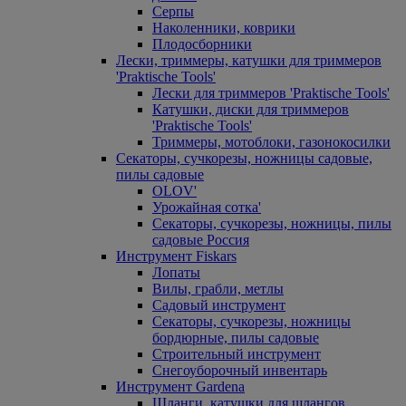
Серпы
Наколенники, коврики
Плодосборники
Лески, триммеры, катушки для триммеров
'Praktische Tools'
Лески для триммеров 'Praktische Tools'
Катушки, диски для триммеров
'Praktische Tools'
Триммеры, мотоблоки, газонокосилки
Секаторы, сучкорезы, ножницы садовые,
пилы садовые
OLOV'
Урожайная сотка'
Секаторы, сучкорезы, ножницы, пилы
садовые Россия
Инструмент Fiskars
Лопаты
Вилы, грабли, метлы
Садовый инструмент
Секаторы, сучкорезы, ножницы
бордюрные, пилы садовые
Строительный инструмент
Снегоуборочный инвентарь
Инструмент Gardena
Шланги, катушки для шлангов