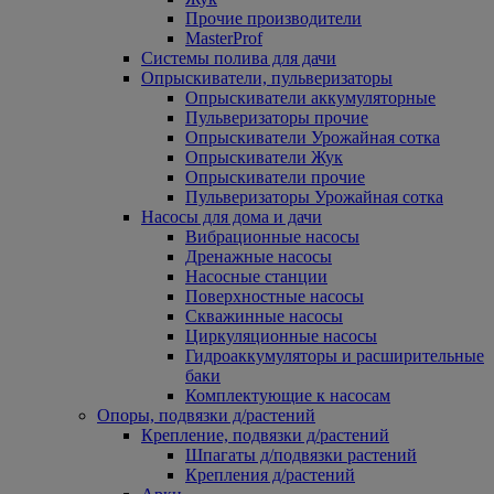
Прочие производители
MasterProf
Системы полива для дачи
Опрыскиватели, пульверизаторы
Опрыскиватели аккумуляторные
Пульверизаторы прочие
Опрыскиватели Урожайная сотка
Опрыскиватели Жук
Опрыскиватели прочие
Пульверизаторы Урожайная сотка
Насосы для дома и дачи
Вибрационные насосы
Дренажные насосы
Насосные станции
Поверхностные насосы
Скважинные насосы
Циркуляционные насосы
Гидроаккумуляторы и расширительные
баки
Комплектующие к насосам
Опоры, подвязки д/растений
Крепление, подвязки д/растений
Шпагаты д/подвязки растений
Крепления д/растений