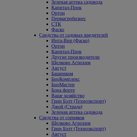
Зеленая аптека садовода
Капитал-Прок
Ортон
Пермагробизнес
СТК
Фаско
Средства от садовых вредителей
Инта-Вир (Фаско)
Ортон
Капитал-Прок
Другие производители
Щелково Агрохим
Август
Башинком
БиоКомплекс
БиоМастер
Бона форте
Ваше хозяйство
Грин Бэлт (Техноэкспорт)
Джой (Страда)
Зеленая аптека садовода
Средства от сорняков
Щелково Агрохим
Грин Бэлт (Техноэкспорт)
Август