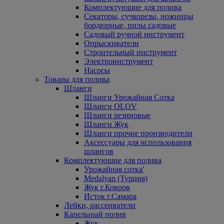
Комплектующие для полива
Секаторы, сучкорезы, ножницы
бордюрные, пилы садовые
Садовый ручной инструмент
Опрыскиватели
Строительный инструмент
Электроинструмент
Насосы
Товары для полива
Шланги
Шланги Урожайная Сотка
Шланги OLOV
Шланги резиновые
Шланги Жук
Шланги прочие производители
Аксессуары для использования
шлангов
Комплектующие для полива
Урожайная сотка'
Medalyan (Турция)
Жук г.Ковров
Исток г.Самара
Лейки, рассеиватели
Капельный полив
Жук