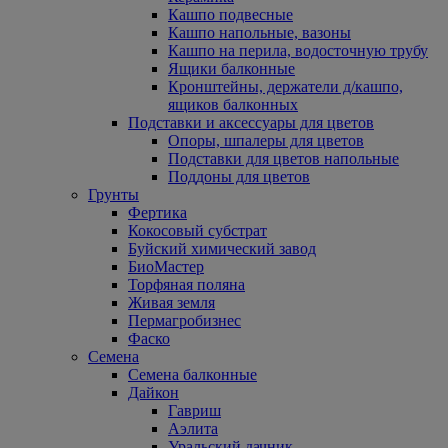
Кашпо подвесные
Кашпо напольные, вазоны
Кашпо на перила, водосточную трубу
Ящики балконные
Кронштейны, держатели д/кашпо,
ящиков балконных
Подставки и аксессуары для цветов
Опоры, шпалеры для цветов
Подставки для цветов напольные
Поддоны для цветов
Грунты
Фертика
Кокосовый субстрат
Буйский химический завод
БиоМастер
Торфяная поляна
Живая земля
Пермагробизнес
Фаско
Семена
Семена балконные
Дайкон
Гавриш
Аэлита
Уральский дачник