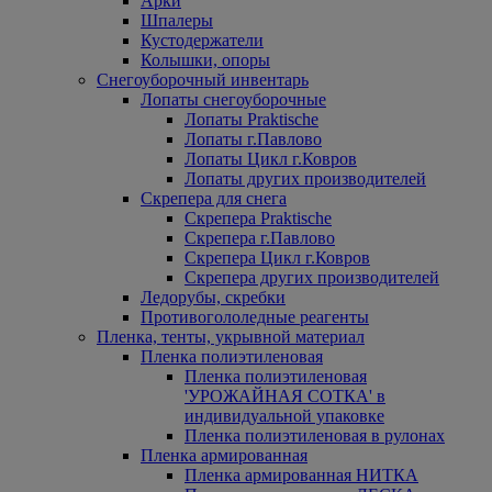
Арки
Шпалеры
Кустодержатели
Колышки, опоры
Снегоуборочный инвентарь
Лопаты снегоуборочные
Лопаты Praktische
Лопаты г.Павлово
Лопаты Цикл г.Ковров
Лопаты других производителей
Скрепера для снега
Скрепера Praktische
Скрепера г.Павлово
Скрепера Цикл г.Ковров
Скрепера других производителей
Ледорубы, скребки
Противогололедные реагенты
Пленка, тенты, укрывной материал
Пленка полиэтиленовая
Пленка полиэтиленовая
'УРОЖАЙНАЯ СОТКА' в
индивидуальной упаковке
Пленка полиэтиленовая в рулонах
Пленка армированная
Пленка армированная НИТКА