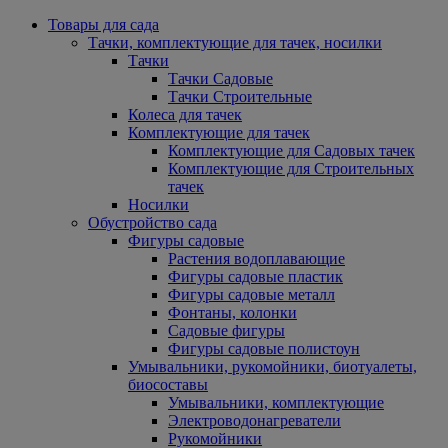
Товары для сада
Тачки, комплектующие для тачек, носилки
Тачки
Тачки Садовые
Тачки Строительные
Колеса для тачек
Комплектующие для тачек
Комплектующие для Садовых тачек
Комплектующие для Строительных
тачек
Носилки
Обустройство сада
Фигуры садовые
Растения водоплавающие
Фигуры садовые пластик
Фигуры садовые металл
Фонтаны, колонки
Садовые фигуры
Фигуры садовые полистоун
Умывальники, рукомойники, биотуалеты,
биосоставы
Умывальники, комплектующие
Электроводонагреватели
Рукомойники