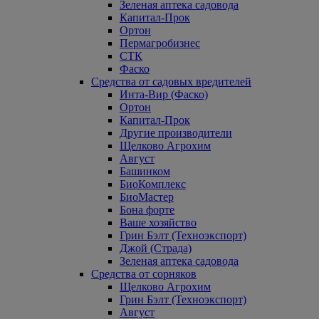
Зеленая аптека садовода
Капитал-Прок
Ортон
Пермагробизнес
СТК
Фаско
Средства от садовых вредителей
Инта-Вир (Фаско)
Ортон
Капитал-Прок
Другие производители
Щелково Агрохим
Август
Башинком
БиоКомплекс
БиоМастер
Бона форте
Ваше хозяйство
Грин Бэлт (Техноэкспорт)
Джой (Страда)
Зеленая аптека садовода
Средства от сорняков
Щелково Агрохим
Грин Бэлт (Техноэкспорт)
Август