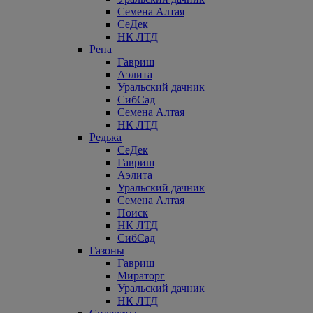
Семена Алтая
СеДек
НК ЛТД
Репа
Гавриш
Аэлита
Уральский дачник
СибСад
Семена Алтая
НК ЛТД
Редька
СеДек
Гавриш
Аэлита
Уральский дачник
Семена Алтая
Поиск
НК ЛТД
СибСад
Газоны
Гавриш
Мираторг
Уральский дачник
НК ЛТД