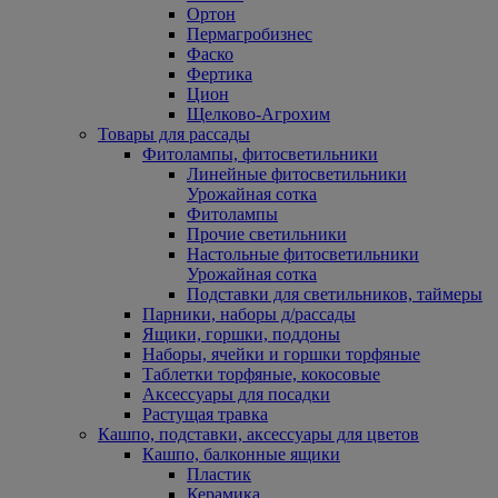
Ортон
Пермагробизнес
Фаско
Фертика
Цион
Щелково-Агрохим
Товары для рассады
Фитолампы, фитосветильники
Линейные фитосветильники
Урожайная сотка
Фитолампы
Прочие светильники
Настольные фитосветильники
Урожайная сотка
Подставки для светильников, таймеры
Парники, наборы д/рассады
Ящики, горшки, поддоны
Наборы, ячейки и горшки торфяные
Таблетки торфяные, кокосовые
Аксессуары для посадки
Растущая травка
Кашпо, подставки, аксессуары для цветов
Кашпо, балконные ящики
Пластик
Керамика