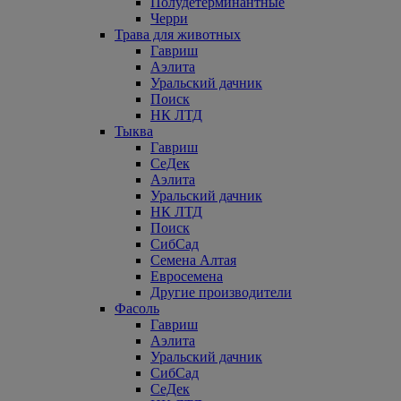
Полудетерминантные
Черри
Трава для животных
Гавриш
Аэлита
Уральский дачник
Поиск
НК ЛТД
Тыква
Гавриш
СеДек
Аэлита
Уральский дачник
НК ЛТД
Поиск
СибСад
Семена Алтая
Евросемена
Другие производители
Фасоль
Гавриш
Аэлита
Уральский дачник
СибСад
СеДек