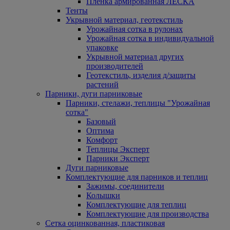
Пленка армированная ЛЕСКА
Тенты
Укрывной материал, геотекстиль
Урожайная сотка в рулонах
Урожайная сотка в индивидуальной
упаковке
Укрывной материал других
производителей
Геотекстиль, изделия д/защиты
растений
Парники, дуги парниковые
Парники, стелажи, теплицы "Урожайная
сотка"
Базовый
Оптима
Комфорт
Теплицы Эксперт
Парники Эксперт
Дуги парниковые
Комплектующие для парников и теплиц
Зажимы, соединители
Колышки
Комплектующие для теплиц
Комплектующие для производства
Сетка оцинкованная, пластиковая