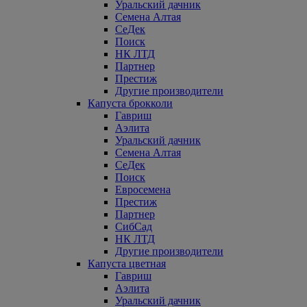
Уральский дачник
Семена Алтая
СеДек
Поиск
НК ЛТД
Партнер
Престиж
Другие производители
Капуста брокколи
Гавриш
Аэлита
Уральский дачник
Семена Алтая
СеДек
Поиск
Евросемена
Престиж
Партнер
СибСад
НК ЛТД
Другие производители
Капуста цветная
Гавриш
Аэлита
Уральский дачник