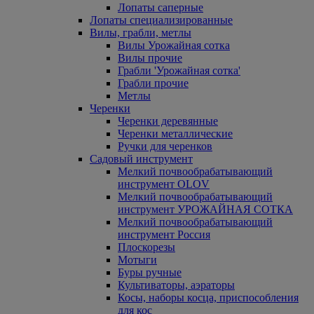
Лопаты саперные
Лопаты специализированные
Вилы, грабли, метлы
Вилы Урожайная сотка
Вилы прочие
Грабли 'Урожайная сотка'
Грабли прочие
Метлы
Черенки
Черенки деревянные
Черенки металлические
Ручки для черенков
Садовый инструмент
Мелкий почвообрабатывающий
инструмент OLOV
Мелкий почвообрабатывающий
инструмент УРОЖАЙНАЯ СОТКА
Мелкий почвообрабатывающий
инструмент Россия
Плоскорезы
Мотыги
Буры ручные
Культиваторы, аэраторы
Косы, наборы косца, приспособления
для кос