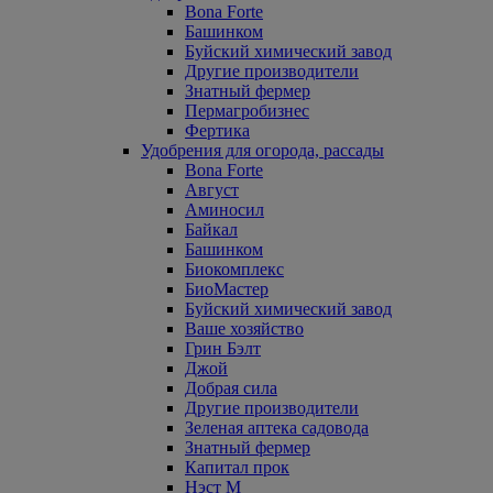
Bona Forte
Башинком
Буйский химический завод
Другие производители
Знатный фермер
Пермагробизнес
Фертика
Удобрения для огорода, рассады
Bona Forte
Август
Аминосил
Байкал
Башинком
Биокомплекс
БиоМастер
Буйский химический завод
Ваше хозяйство
Грин Бэлт
Джой
Добрая сила
Другие производители
Зеленая аптека садовода
Знатный фермер
Капитал прок
Нэст М