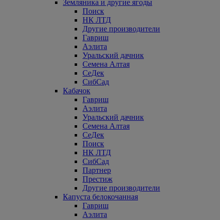
Земляника и другие ягоды
Поиск
НК ЛТД
Другие производители
Гавриш
Аэлита
Уральский дачник
Семена Алтая
СеДек
СибСад
Кабачок
Гавриш
Аэлита
Уральский дачник
Семена Алтая
СеДек
Поиск
НК ЛТД
СибСад
Партнер
Престиж
Другие производители
Капуста белокочанная
Гавриш
Аэлита