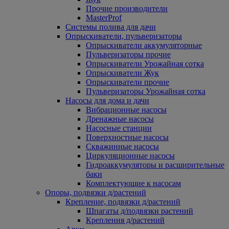
Прочие производители
MasterProf
Системы полива для дачи
Опрыскиватели, пульверизаторы
Опрыскиватели аккумуляторные
Пульверизаторы прочие
Опрыскиватели Урожайная сотка
Опрыскиватели Жук
Опрыскиватели прочие
Пульверизаторы Урожайная сотка
Насосы для дома и дачи
Вибрационные насосы
Дренажные насосы
Насосные станции
Поверхностные насосы
Скважинные насосы
Циркуляционные насосы
Гидроаккумуляторы и расширительные
баки
Комплектующие к насосам
Опоры, подвязки д/растений
Крепление, подвязки д/растений
Шпагаты д/подвязки растений
Крепления д/растений