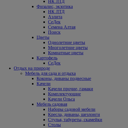
НК ЛТД
Физалис, экзотика
НК ЛТД
Аэлита
СеДек
Семена Алтая
Поиск
Цветы
Однолетние цветы
Многолетние цветы
Комнатные цветы
Картофель
СеДек
Отдых на природе
Мебель для сада и отдыха
Коконы, диваны подвесные
Качели
Качели прочие, гамаки
Комплектующие
Качели Ольса
Мебель садовая
Наборы садовой мебели
Кресла, диваны, шезлонги
Стулья, табуреты, скамейки
Столы