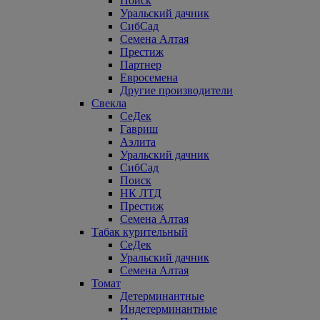
Поиск
Уральский дачник
СибСад
Семена Алтая
Престиж
Партнер
Евросемена
Другие производители
Свекла
СеДек
Гавриш
Аэлита
Уральский дачник
СибСад
Поиск
НК ЛТД
Престиж
Семена Алтая
Табак курительный
СеДек
Уральский дачник
Семена Алтая
Томат
Детерминантные
Индетерминантные