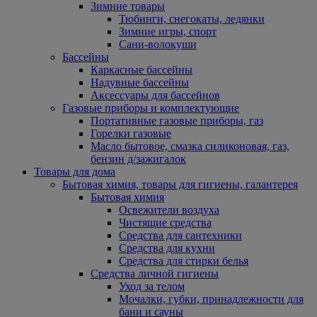
Зимние товары
Тюбинги, снегокаты, ледянки
Зимние игры, спорт
Сани-волокуши
Бассейны
Каркасные бассейны
Надувные бассейны
Аксессуары для бассейнов
Газовые приборы и комплектующие
Портативные газовые приборы, газ
Горелки газовые
Масло бытовое, смазка силиконовая, газ,
бензин д/зажигалок
Товары для дома
Бытовая химия, товары для гигиены, галантерея
Бытовая химия
Освежители воздуха
Чистящие средства
Средства для сантехники
Средства для кухни
Средства для стирки белья
Средства личной гигиены
Уход за телом
Мочалки, губки, принадлежности для
бани и сауны