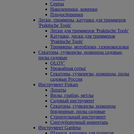
Серпы
Наколенники, коврики
Плодосборники
Лески, триммеры, катушки для триммеров
'Praktische Tools'
Лески для триммеров 'Praktische Tools'
Катушки, диски для триммеров
'Praktische Tools'
Триммеры, мотоблоки, газонокосилки
Секаторы, сучкорезы, ножницы садовые,
пилы садовые
OLOV'
Урожайная сотка'
Секаторы, сучкорезы, ножницы, пилы
садовые Россия
Инструмент Fiskars
Лопаты
Вилы, грабли, метлы
Садовый инструмент
Секаторы, сучкорезы, ножницы
бордюрные, пилы садовые
Строительный инструмент
Снегоуборочный инвентарь
Инструмент Gardena
Шланги, катушки для шлангов