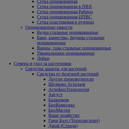
Сетка оцинкованная
Сетка оцинкованная в ПВХ
Сетка оцинкованная Рабица
Сетка оцинкованная ЦПВС
Сетка пластиковая в рулонах
Оцинкованные емкости
Ведра стальные оцинкованные
Баки, канистры, бидоны стальные
оцинкованные
Ванны, тазы стальные оцинкованные
Умывальники оцинкованные
Лейки
Семена и уход за растениями
Средства защиты для растений
Средства от болезней растений
Другие производители
Щелково Агрохим
АгроБиоТехнология
Август
Башинком
БиоКомплекс
БиоМастер
Ваше хозяйство
Грин Бэлт (Техноэкспорт)
Джой (Страда)