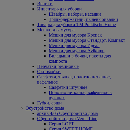
Веники
Инвентарь для уборки
Швабры, наборы, насадки
Тряпкодержатели, пылевыбивалки
Товары для уборки ТМ Praktische Home
Мешки для мусора
Мешки для мусора Крепак
Мешки для мусора Стандарт, Компакт
Мешки для мусора Идеал
Мешки для мусора Avikomp
Вкладыши в бочки, пакеты для
компоста
Перчатки резиновые
Окномойки
Салфетка, тряпка, полотно нетканое,
вафельное
Салфетки штучные
Полотно нетканое, вафельное в
рулонах
Губки, ерши
Обустройство дома
архив 4/05 Обустройство дома
Обустройство дома Verda Line
Серия LOFT
Серия SWEET HOME