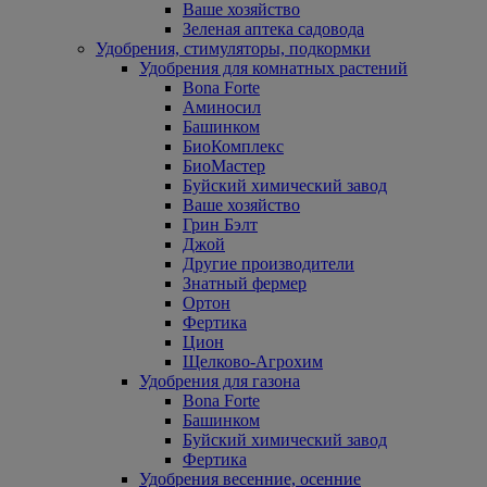
Ваше хозяйство
Зеленая аптека садовода
Удобрения, стимуляторы, подкормки
Удобрения для комнатных растений
Bona Forte
Аминосил
Башинком
БиоКомплекс
БиоМастер
Буйский химический завод
Ваше хозяйство
Грин Бэлт
Джой
Другие производители
Знатный фермер
Ортон
Фертика
Цион
Щелково-Агрохим
Удобрения для газона
Bona Forte
Башинком
Буйский химический завод
Фертика
Удобрения весенние, осенние