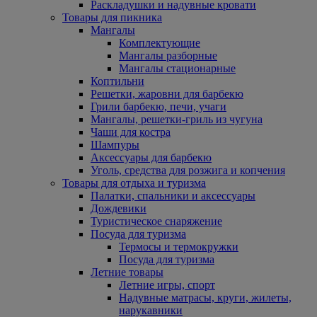
Раскладушки и надувные кровати
Товары для пикника
Мангалы
Комплектующие
Мангалы разборные
Мангалы стационарные
Коптильни
Решетки, жаровни для барбекю
Грили барбекю, печи, учаги
Мангалы, решетки-гриль из чугуна
Чаши для костра
Шампуры
Аксессуары для барбекю
Уголь, средства для розжига и копчения
Товары для отдыха и туризма
Палатки, спальники и аксессуары
Дождевики
Туристическое снаряжение
Посуда для туризма
Термосы и термокружки
Посуда для туризма
Летние товары
Летние игры, спорт
Надувные матрасы, круги, жилеты,
нарукавники