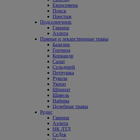
Евросемена
Поиск
Престиж
Подсолнечник
Гавриш
Аэлита
Пряные и лекарственные травы
Базилик
Горчица
Кориандр
Салат
Сельдерей
Петрушка
Рукола
Укроп
Шпинат
Щавель
Наборы
Целебные травы
Редис
Гавриш
Аэлита
НК ЛТД
СеДек