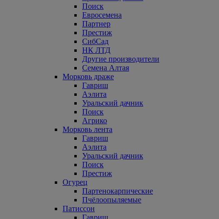
Поиск
Евросемена
Партнер
Престиж
СибСад
НК ЛТД
Другие производители
Семена Алтая
Морковь драже
Гавриш
Аэлита
Уральский дачник
Поиск
Агрико
Морковь лента
Гавриш
Аэлита
Уральский дачник
Поиск
Престиж
Огурец
Партенокарпические
Пчёлоопыляемые
Патиссон
Гавриш