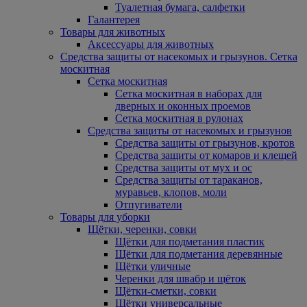
Туалетная бумага, салфетки
Галантерея
Товары для животных
Аксессуары для животных
Средства защиты от насекомых и грызунов. Сетка
москитная
Сетка москитная
Сетка москитная в наборах для
дверных и оконных проемов
Сетка москитная в рулонах
Средства защиты от насекомых и грызунов
Средства защиты от грызунов, кротов
Средства защиты от комаров и клещей
Средства защиты от мух и ос
Средства защиты от тараканов,
муравьев, клопов, моли
Отпугиватели
Товары для уборки
Щётки, черенки, совки
Щётки для подметания пластик
Щётки для подметания деревянные
Щётки уличные
Черенки для швабр и щёток
Щётки-сметки, совки
Щётки универсальные