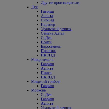
Другие производители
Лук
Гавриш
Аэлита
СибСад
Партнер
Уральский дачник
Семена Алтая
СеДек
Поиск
Евросемена
Престиж
НК ЛТД
Микрозелень
Гавриш
Аэлита
Поиск
НК ЛТД
Мицелий грибов
Гавриш
Морковь
СеДек
Гавриш
Аэлита
Уральский дачник