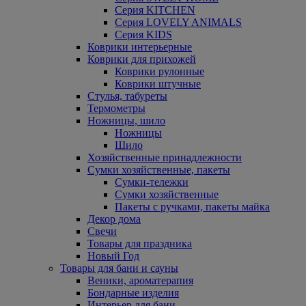
Серия KITCHEN
Серия LOVELY ANIMALS
Серия KIDS
Коврики интерьерные
Коврики для прихожей
Коврики рулонные
Коврики штучные
Стулья, табуреты
Термометры
Ножницы, шило
Ножницы
Шило
Хозяйственные принадлежности
Сумки хозяйственные, пакеты
Сумки-тележки
Сумки хозяйственные
Пакеты с ручками, пакеты майка
Декор дома
Свечи
Товары для праздника
Новый Год
Товары для бани и сауны
Веники, ароматерапия
Бондарные изделия
Интерьер для бани