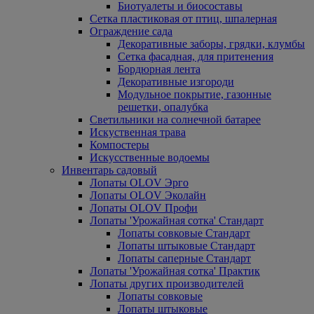
Биотуалеты и биосоставы
Сетка пластиковая от птиц, шпалерная
Ограждение сада
Декоративные заборы, грядки, клумбы
Сетка фасадная, для притенения
Бордюрная лента
Декоративные изгороди
Модульное покрытие, газонные
решетки, опалубка
Светильники на солнечной батарее
Искуственная трава
Компостеры
Искусственные водоемы
Инвентарь садовый
Лопаты OLOV Эрго
Лопаты OLOV Эколайн
Лопаты OLOV Профи
Лопаты 'Урожайная сотка' Стандарт
Лопаты совковые Стандарт
Лопаты штыковые Стандарт
Лопаты саперные Стандарт
Лопаты 'Урожайная сотка' Практик
Лопаты других производителей
Лопаты совковые
Лопаты штыковые