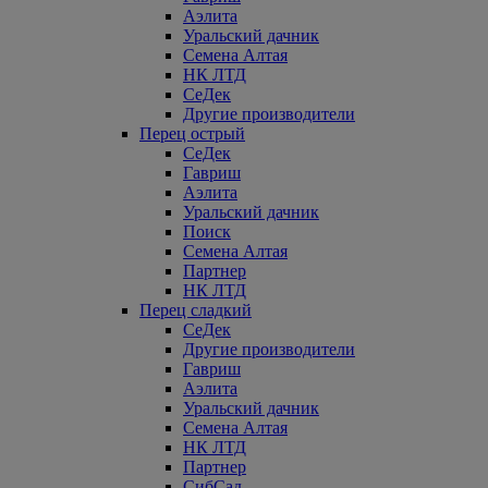
Аэлита
Уральский дачник
Семена Алтая
НК ЛТД
СеДек
Другие производители
Перец острый
СеДек
Гавриш
Аэлита
Уральский дачник
Поиск
Семена Алтая
Партнер
НК ЛТД
Перец сладкий
СеДек
Другие производители
Гавриш
Аэлита
Уральский дачник
Семена Алтая
НК ЛТД
Партнер
СибСад