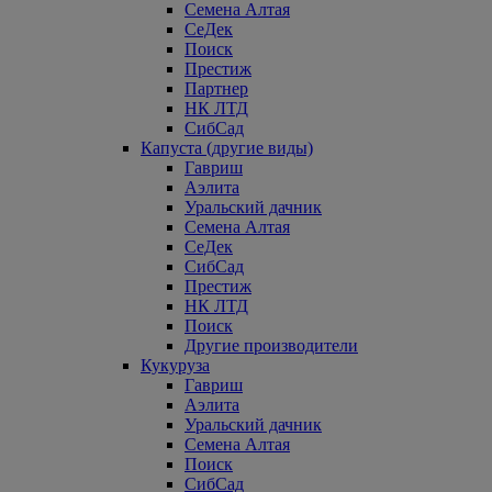
Семена Алтая
СеДек
Поиск
Престиж
Партнер
НК ЛТД
СибСад
Капуста (другие виды)
Гавриш
Аэлита
Уральский дачник
Семена Алтая
СеДек
СибСад
Престиж
НК ЛТД
Поиск
Другие производители
Кукуруза
Гавриш
Аэлита
Уральский дачник
Семена Алтая
Поиск
СибСад