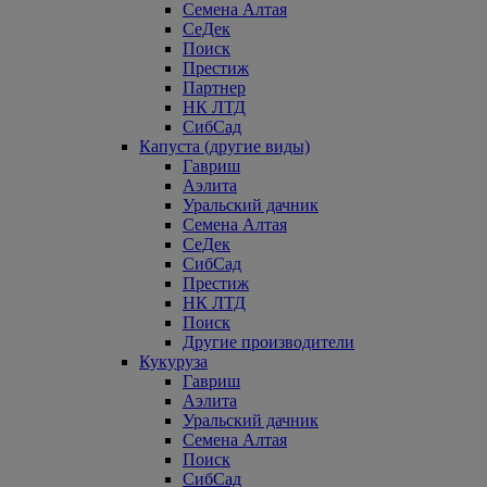
Семена Алтая
СеДек
Поиск
Престиж
Партнер
НК ЛТД
СибСад
Капуста (другие виды)
Гавриш
Аэлита
Уральский дачник
Семена Алтая
СеДек
СибСад
Престиж
НК ЛТД
Поиск
Другие производители
Кукуруза
Гавриш
Аэлита
Уральский дачник
Семена Алтая
Поиск
СибСад