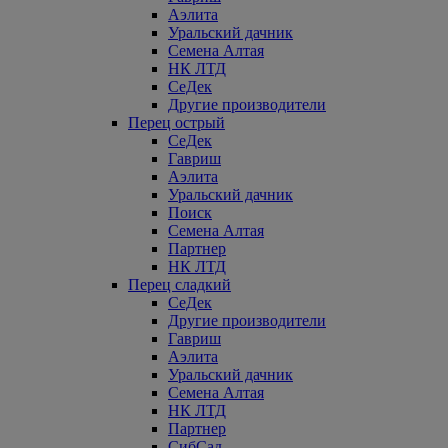
Аэлита
Уральский дачник
Семена Алтая
НК ЛТД
СеДек
Другие производители
Перец острый
СеДек
Гавриш
Аэлита
Уральский дачник
Поиск
Семена Алтая
Партнер
НК ЛТД
Перец сладкий
СеДек
Другие производители
Гавриш
Аэлита
Уральский дачник
Семена Алтая
НК ЛТД
Партнер
СибСад