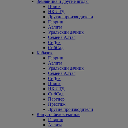
Земляника и другие ягоды
Поиск
НК ЛТД
Другие производители
Гавриш
Аэлита
Уральский дачник
Семена Алтая
СеДек
СибСад
Кабачок
Гавриш
Аэлита
Уральский дачник
Семена Алтая
СеДек
Поиск
НК ЛТД
СибСад
Партнер
Престиж
Другие производители
Капуста белокочанная
Гавриш
Аэлита