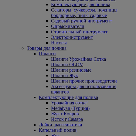
Комплектующие для полива
Секаторы, сучкорезы, ножницы
бордюрные, пилы садовые
Садовый ручной инструмент
Опрыскиватели
Строительный инструмент
Электроинструмент
Насосы
Товары для полива
Шланги
Шланги Урожайная Сотка
Шланги OLOV
Шланги резиновые
Шланги Жук
Шланги прочие производители
Аксессуары для использования
шлангов
Комплектующие для полива
Урожайная сотка'
Medalyan (Турция)
Жук г.Ковров
Исток г.Самара
Лейки, рассеиватели
Капельный полив
Жук