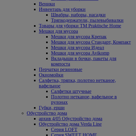
Веники
Инвентарь для уборки
Швабры, наборы, насадки
Тряпкодержатели, пылевыбивалки
Товары для уборки ТМ Praktische Home
Мешки для мусора
Мешки для мусора Крепак
Мешки для мусора Стандарт, Компакт
Мешки для мусора Идеал
Мешки для мусора Avikomp
Вкладыши в бочки, пакеты для
компоста
Перчатки резиновые
Окномойки
Салфетка, тряпка, полотно нетканое,
вафельное
Салфетки штучные
Полотно нетканое, вафельное в
рулонах
Губки, ерши
Обустройство дома
архив 4/05 Обустройство дома
Обустройство дома Verda Line
Серия LOFT
Серия SWEET HOME