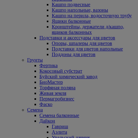
Кашпо подвесные
Кашпо напольные, вазоны
Кашпо на перила, водосточную трубу
Ящики балконные
Кронштейны, держатели д/кашпо,
ящиков балконных
Подставки и аксессуары для цветов
Опоры, шпалеры для цветов
Подставки для цветов напольные
Поддоны для цветов
Грунты
Фертика
Кокосовый субстрат
Буйский химический завод
БиоМастер
Торфяная поляна
Живая земля
Пермагробизнес
Фаско
Семена
Семена балконные
Дайкон
Гавриш
Аэлита
Уральский дачник