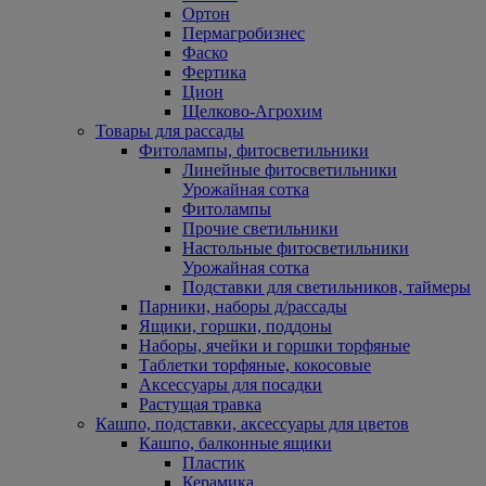
Ортон
Пермагробизнес
Фаско
Фертика
Цион
Щелково-Агрохим
Товары для рассады
Фитолампы, фитосветильники
Линейные фитосветильники
Урожайная сотка
Фитолампы
Прочие светильники
Настольные фитосветильники
Урожайная сотка
Подставки для светильников, таймеры
Парники, наборы д/рассады
Ящики, горшки, поддоны
Наборы, ячейки и горшки торфяные
Таблетки торфяные, кокосовые
Аксессуары для посадки
Растущая травка
Кашпо, подставки, аксессуары для цветов
Кашпо, балконные ящики
Пластик
Керамика