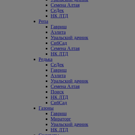
Семена Алтая
СеДек
НК ЛТД
Репа
Гавриш
Аэлита
Уральский дачник
СибСад
Семена Алтая
НК ЛТД
Редька
СеДек
Гавриш
Аэлита
Уральский дачник
Семена Алтая
Поиск
НК ЛТД
СибСад
Газоны
Гавриш
Мираторг
Уральский дачник
НК ЛТД