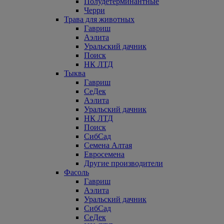
Полудетерминантные
Черри
Трава для животных
Гавриш
Аэлита
Уральский дачник
Поиск
НК ЛТД
Тыква
Гавриш
СеДек
Аэлита
Уральский дачник
НК ЛТД
Поиск
СибСад
Семена Алтая
Евросемена
Другие производители
Фасоль
Гавриш
Аэлита
Уральский дачник
СибСад
СеДек