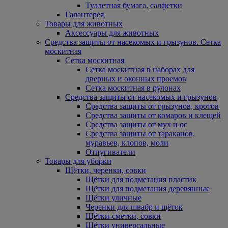
Туалетная бумага, салфетки
Галантерея
Товары для животных
Аксессуары для животных
Средства защиты от насекомых и грызунов. Сетка
москитная
Сетка москитная
Сетка москитная в наборах для
дверных и оконных проемов
Сетка москитная в рулонах
Средства защиты от насекомых и грызунов
Средства защиты от грызунов, кротов
Средства защиты от комаров и клещей
Средства защиты от мух и ос
Средства защиты от тараканов,
муравьев, клопов, моли
Отпугиватели
Товары для уборки
Щётки, черенки, совки
Щётки для подметания пластик
Щётки для подметания деревянные
Щётки уличные
Черенки для швабр и щёток
Щётки-сметки, совки
Щётки универсальные