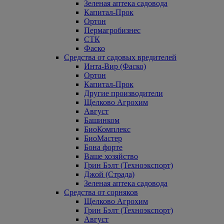
Зеленая аптека садовода
Капитал-Прок
Ортон
Пермагробизнес
СТК
Фаско
Средства от садовых вредителей
Инта-Вир (Фаско)
Ортон
Капитал-Прок
Другие производители
Щелково Агрохим
Август
Башинком
БиоКомплекс
БиоМастер
Бона форте
Ваше хозяйство
Грин Бэлт (Техноэкспорт)
Джой (Страда)
Зеленая аптека садовода
Средства от сорняков
Щелково Агрохим
Грин Бэлт (Техноэкспорт)
Август