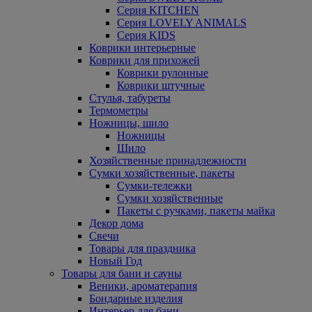
Серия KITCHEN
Серия LOVELY ANIMALS
Серия KIDS
Коврики интерьерные
Коврики для прихожей
Коврики рулонные
Коврики штучные
Стулья, табуреты
Термометры
Ножницы, шило
Ножницы
Шило
Хозяйственные принадлежности
Сумки хозяйственные, пакеты
Сумки-тележки
Сумки хозяйственные
Пакеты с ручками, пакеты майка
Декор дома
Свечи
Товары для праздника
Новый Год
Товары для бани и сауны
Веники, ароматерапия
Бондарные изделия
Интерьер для бани