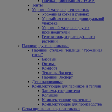
Пленка армированная ЛЕСКА
Тенты
Укрывной материал, геотекстиль
Урожайная сотка в рулонах
Урожайная сотка в индивидуальной
упаковке
Укрывной материал других
производителей
Геотекстиль, изделия д/защиты
растений
Парники, дуги парниковые
Парники, стелажи, теплицы "Урожайная
сотка"
Базовый
Оптима
Комфорт
Теплицы Эксперт
Парники Эксперт
Дуги парниковые
Комплектующие для парников и теплиц
Зажимы, соединители
Колышки
Комплектующие для теплиц
Комплектующие для производства
Сетка оцинкованная, пластиковая