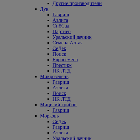
Другие производители
Лук
Гавриш
Аэлита
СибСад
Партнер
Уральский дачник
Семена Алтая
СеДек
Поиск
Евросемена
Престиж
НК ЛТД
Микрозелень
Гавриш
Аэлита
Поиск
НК ЛТД
Мицелий грибов
Гавриш
Морковь
СеДек
Гавриш
Аэлита
Уральский дачник