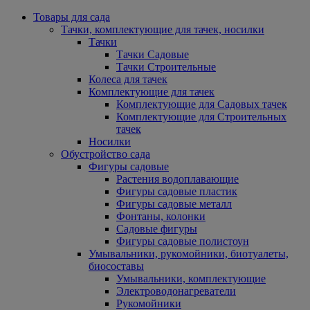
Товары для сада
Тачки, комплектующие для тачек, носилки
Тачки
Тачки Садовые
Тачки Строительные
Колеса для тачек
Комплектующие для тачек
Комплектующие для Садовых тачек
Комплектующие для Строительных
тачек
Носилки
Обустройство сада
Фигуры садовые
Растения водоплавающие
Фигуры садовые пластик
Фигуры садовые металл
Фонтаны, колонки
Садовые фигуры
Фигуры садовые полистоун
Умывальники, рукомойники, биотуалеты,
биосоставы
Умывальники, комплектующие
Электроводонагреватели
Рукомойники