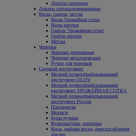
Лопаты саперные
Лопаты специализированные
Вилы, грабли, метлы
Вилы Урожайная сотка
Вилы прочие
Грабли 'Урожайная сотка'
Грабли прочие
Метлы
Черенки
Черенки деревянные
Черенки металлические
Ручки для черенков
Садовый инструмент
Мелкий почвообрабатывающий
инструмент OLOV
Мелкий почвообрабатывающий
инструмент УРОЖАЙНАЯ СОТКА
Мелкий почвообрабатывающий
инструмент Россия
Плоскорезы
Мотыги
Буры ручные
Культиваторы, аэраторы
Косы, наборы косца, приспособления
для кос