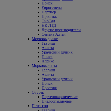
Поиск
Евросемена
Партнер
Престиж
СибСад
НК ЛТД
Другие производители
Семена Алтая
Морковь драже
Гавриш
Аэлита
Уральский дачник
Поиск
Агрико
Морковь лента
Гавриш
Аэлита
Уральский дачник
Поиск
Престиж
Огурец
Партенокарпические
Пчёлоопыляемые
Патиссон
Гавриш