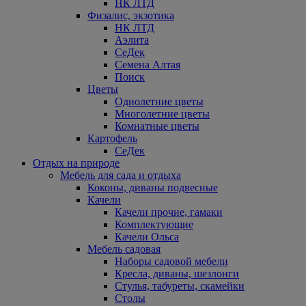
НК ЛТД
Физалис, экзотика
НК ЛТД
Аэлита
СеДек
Семена Алтая
Поиск
Цветы
Однолетние цветы
Многолетние цветы
Комнатные цветы
Картофель
СеДек
Отдых на природе
Мебель для сада и отдыха
Коконы, диваны подвесные
Качели
Качели прочие, гамаки
Комплектующие
Качели Ольса
Мебель садовая
Наборы садовой мебели
Кресла, диваны, шезлонги
Стулья, табуреты, скамейки
Столы