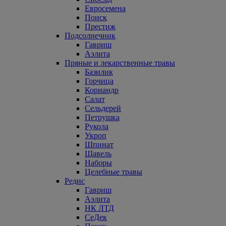
Евросемена
Поиск
Престиж
Подсолнечник
Гавриш
Аэлита
Пряные и лекарственные травы
Базилик
Горчица
Кориандр
Салат
Сельдерей
Петрушка
Рукола
Укроп
Шпинат
Щавель
Наборы
Целебные травы
Редис
Гавриш
Аэлита
НК ЛТД
СеДек