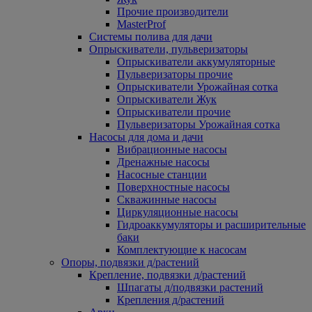
Прочие производители
MasterProf
Системы полива для дачи
Опрыскиватели, пульверизаторы
Опрыскиватели аккумуляторные
Пульверизаторы прочие
Опрыскиватели Урожайная сотка
Опрыскиватели Жук
Опрыскиватели прочие
Пульверизаторы Урожайная сотка
Насосы для дома и дачи
Вибрационные насосы
Дренажные насосы
Насосные станции
Поверхностные насосы
Скважинные насосы
Циркуляционные насосы
Гидроаккумуляторы и расширительные
баки
Комплектующие к насосам
Опоры, подвязки д/растений
Крепление, подвязки д/растений
Шпагаты д/подвязки растений
Крепления д/растений