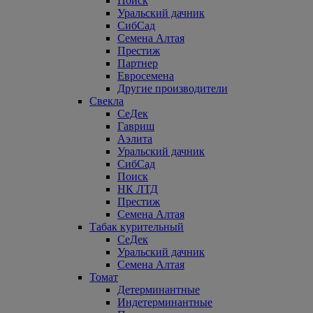
Поиск
Уральский дачник
СибСад
Семена Алтая
Престиж
Партнер
Евросемена
Другие производители
Свекла
СеДек
Гавриш
Аэлита
Уральский дачник
СибСад
Поиск
НК ЛТД
Престиж
Семена Алтая
Табак курительный
СеДек
Уральский дачник
Семена Алтая
Томат
Детерминантные
Индетерминантные