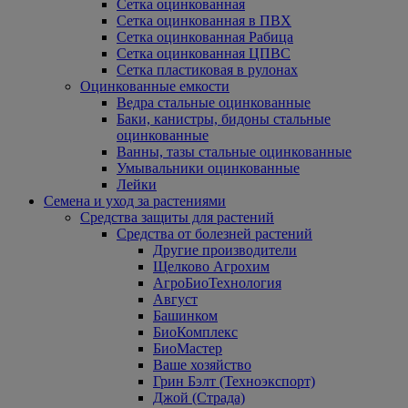
Сетка оцинкованная
Сетка оцинкованная в ПВХ
Сетка оцинкованная Рабица
Сетка оцинкованная ЦПВС
Сетка пластиковая в рулонах
Оцинкованные емкости
Ведра стальные оцинкованные
Баки, канистры, бидоны стальные
оцинкованные
Ванны, тазы стальные оцинкованные
Умывальники оцинкованные
Лейки
Семена и уход за растениями
Средства защиты для растений
Средства от болезней растений
Другие производители
Щелково Агрохим
АгроБиоТехнология
Август
Башинком
БиоКомплекс
БиоМастер
Ваше хозяйство
Грин Бэлт (Техноэкспорт)
Джой (Страда)