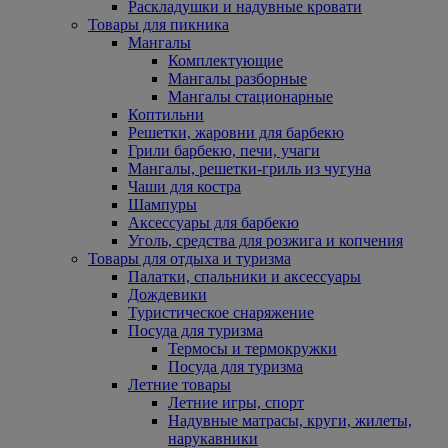
Раскладушки и надувные кровати
Товары для пикника
Мангалы
Комплектующие
Мангалы разборные
Мангалы стационарные
Коптильни
Решетки, жаровни для барбекю
Грили барбекю, печи, учаги
Мангалы, решетки-гриль из чугуна
Чаши для костра
Шампуры
Аксессуары для барбекю
Уголь, средства для розжига и копчения
Товары для отдыха и туризма
Палатки, спальники и аксессуары
Дождевики
Туристическое снаряжение
Посуда для туризма
Термосы и термокружки
Посуда для туризма
Летние товары
Летние игры, спорт
Надувные матрасы, круги, жилеты,
нарукавники