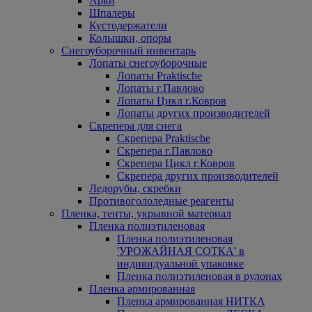
Арки
Шпалеры
Кустодержатели
Колышки, опоры
Снегоуборочный инвентарь
Лопаты снегоуборочные
Лопаты Praktische
Лопаты г.Павлово
Лопаты Цикл г.Ковров
Лопаты других производителей
Скрепера для снега
Скрепера Praktische
Скрепера г.Павлово
Скрепера Цикл г.Ковров
Скрепера других производителей
Ледорубы, скребки
Противогололедные реагенты
Пленка, тенты, укрывной материал
Пленка полиэтиленовая
Пленка полиэтиленовая
'УРОЖАЙНАЯ СОТКА' в
индивидуальной упаковке
Пленка полиэтиленовая в рулонах
Пленка армированная
Пленка армированная НИТКА