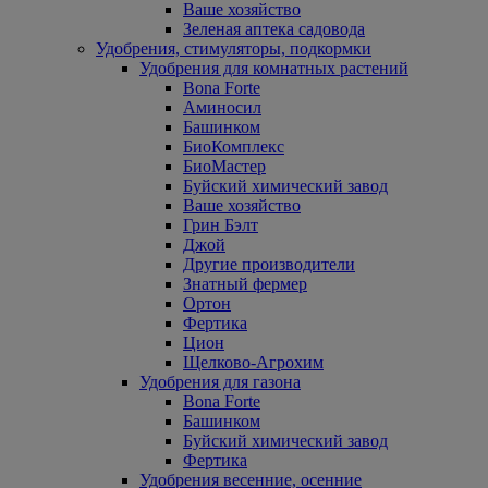
Ваше хозяйство
Зеленая аптека садовода
Удобрения, стимуляторы, подкормки
Удобрения для комнатных растений
Bona Forte
Аминосил
Башинком
БиоКомплекс
БиоМастер
Буйский химический завод
Ваше хозяйство
Грин Бэлт
Джой
Другие производители
Знатный фермер
Ортон
Фертика
Цион
Щелково-Агрохим
Удобрения для газона
Bona Forte
Башинком
Буйский химический завод
Фертика
Удобрения весенние, осенние