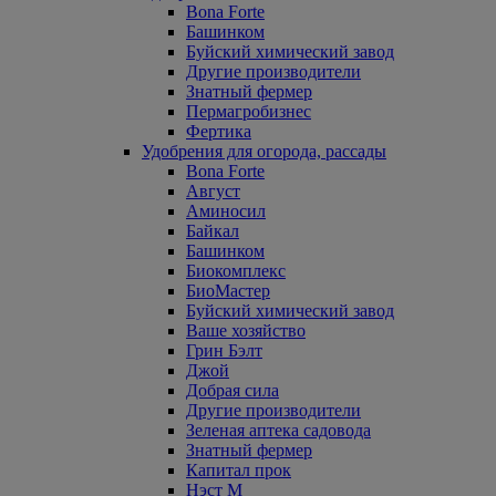
Bona Forte
Башинком
Буйский химический завод
Другие производители
Знатный фермер
Пермагробизнес
Фертика
Удобрения для огорода, рассады
Bona Forte
Август
Аминосил
Байкал
Башинком
Биокомплекс
БиоМастер
Буйский химический завод
Ваше хозяйство
Грин Бэлт
Джой
Добрая сила
Другие производители
Зеленая аптека садовода
Знатный фермер
Капитал прок
Нэст М