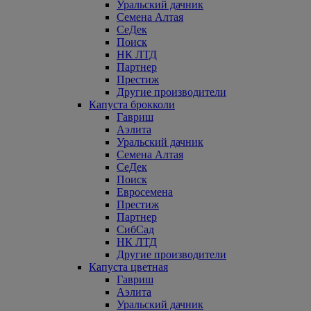
Уральский дачник
Семена Алтая
СеДек
Поиск
НК ЛТД
Партнер
Престиж
Другие производители
Капуста брокколи
Гавриш
Аэлита
Уральский дачник
Семена Алтая
СеДек
Поиск
Евросемена
Престиж
Партнер
СибСад
НК ЛТД
Другие производители
Капуста цветная
Гавриш
Аэлита
Уральский дачник