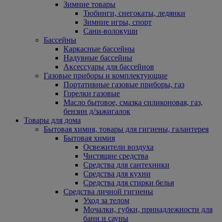
Зимние товары
Тюбинги, снегокаты, ледянки
Зимние игры, спорт
Сани-волокуши
Бассейны
Каркасные бассейны
Надувные бассейны
Аксессуары для бассейнов
Газовые приборы и комплектующие
Портативные газовые приборы, газ
Горелки газовые
Масло бытовое, смазка силиконовая, газ,
бензин д/зажигалок
Товары для дома
Бытовая химия, товары для гигиены, галантерея
Бытовая химия
Освежители воздуха
Чистящие средства
Средства для сантехники
Средства для кухни
Средства для стирки белья
Средства личной гигиены
Уход за телом
Мочалки, губки, принадлежности для
бани и сауны