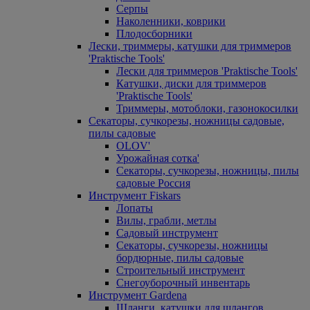
Серпы
Наколенники, коврики
Плодосборники
Лески, триммеры, катушки для триммеров
'Praktische Tools'
Лески для триммеров 'Praktische Tools'
Катушки, диски для триммеров
'Praktische Tools'
Триммеры, мотоблоки, газонокосилки
Секаторы, сучкорезы, ножницы садовые,
пилы садовые
OLOV'
Урожайная сотка'
Секаторы, сучкорезы, ножницы, пилы
садовые Россия
Инструмент Fiskars
Лопаты
Вилы, грабли, метлы
Садовый инструмент
Секаторы, сучкорезы, ножницы
бордюрные, пилы садовые
Строительный инструмент
Снегоуборочный инвентарь
Инструмент Gardena
Шланги, катушки для шлангов