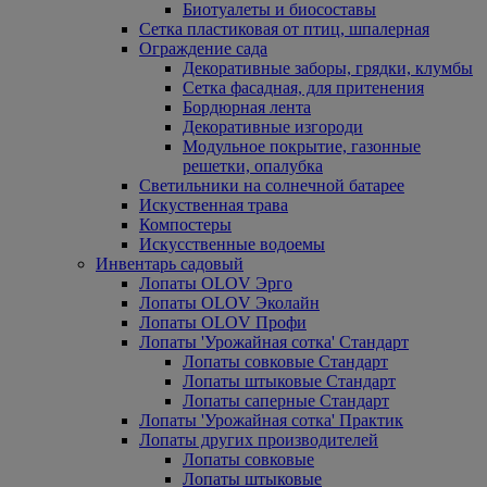
Биотуалеты и биосоставы
Сетка пластиковая от птиц, шпалерная
Ограждение сада
Декоративные заборы, грядки, клумбы
Сетка фасадная, для притенения
Бордюрная лента
Декоративные изгороди
Модульное покрытие, газонные
решетки, опалубка
Светильники на солнечной батарее
Искуственная трава
Компостеры
Искусственные водоемы
Инвентарь садовый
Лопаты OLOV Эрго
Лопаты OLOV Эколайн
Лопаты OLOV Профи
Лопаты 'Урожайная сотка' Стандарт
Лопаты совковые Стандарт
Лопаты штыковые Стандарт
Лопаты саперные Стандарт
Лопаты 'Урожайная сотка' Практик
Лопаты других производителей
Лопаты совковые
Лопаты штыковые